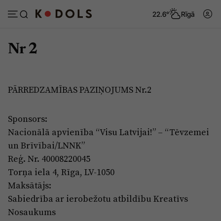
22.6°
Rīgā
Nr 2
Abonēt
Pieslēgties
PĀRREDZAMĪBAS PAZIŅOJUMS Nr.2
Ziņas
Tēmas
Sponsors:
Politika
Viedokļi
Nacionālā apvienība “Visu Latvijai!” – “Tēvzemei
Pašvaldības
Dzīve un ticība
un Brīvībai/LNNK”
Reģ. Nr. 40008220045
Izglītība
Ekonomika
Torņa iela 4, Rīga, LV-1050
Veselība
Krimināli
Maksātājs:
Ģimene
Izklaide
Sabiedrība ar ierobežotu atbildību Kreatīvs
Nosaukums
Vide
Sarunas