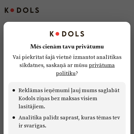
Reklāma
Jūrmala
Par laikrakstu
Privātuma politika
Kontakti
Ētikas kodekss
Reklāma
Lietošanas noteikumi
Mēs cienām tavu privātumu
Par laikrakstu
Vai piekrītat šajā vietnē izmantot analītikas
Pārredzamības paziņojumi
Privātuma politika
sīkdatnes, saskaņā ar mūsu
privātuma
Sludinājumi
Ētikas kodekss
politiku
?
Lietošanas noteikumi
Pārredzamības paziņojumi
Reklāmas ieņēmumi ļauj mums saglabāt
Kodols ziņas bez maksas visiem
lasītājiem.
Eiropas Savienības Atveseļošanas un noturības mehānisma plāna
Analītika palīdz saprast, kuras tēmas tev
2.2. reformu un investīciju virziena “Uzņēmumu digitālā
transformācija un inovācijas” 2.2.1.5.i. investīcijas “Mediju nozares
ir svarīgas.
uzņēmumu digitālās transformācijas veicināšana” pasākuma