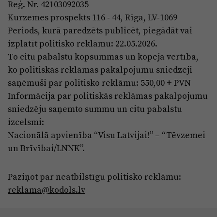
Reģ. Nr. 42103092035
Sports
Pasākumi
Kurzemes prospekts 116 - 44, Rīga, LV-1069
Drošība
Periods, kurā paredzēts publicēt, piegādāt vai
izplatīt politisko reklāmu: 22.05.2026.
To citu pabalstu kopsummas un kopējā vērtība,
Pierīga
Projekti
ko politiskās reklāmas pakalpojumu sniedzēji
saņēmuši par politisko reklāmu: 550,00 + PVN
Ādaži
Mediju atbalsta fonds
Informācija par politiskās reklāmas pakalpojumu
Ķekava
Zivju fonds
sniedzēju saņemto summu un citu pabalstu
izcelsmi:
Mārupe
Zaļā nākotne
Nacionālā apvienība “Visu Latvijai!” – “Tēvzemei
Olaine
Iedvesmai nav vecuma
un Brīvībai/LNNK”.
Ropaži
Vide
Paziņot par neatbilstīgu politisko reklāmu:
Salaspils
Kodols
reklama@kodols.lv
Saulkrasti
Kontakti
Sigulda