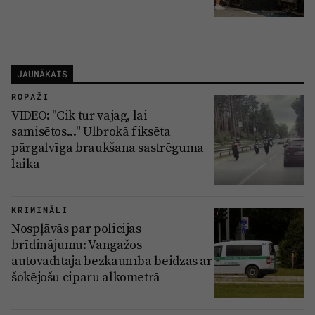
JAUNĀKAIS
ROPAŽI
VIDEO: "Cik tur vajag, lai
samisētos..." Ulbrokā fiksēta
pārgalvīga braukšana sastrēguma
laikā
KRIMINĀLI
Nospļāvās par policijas
brīdinājumu: Vangažos
autovadītāja bezkaunība beidzas ar
šokējošu ciparu alkometrā