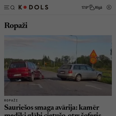
17.9°
Rīgā
Ropaži
Abonēt
Pieslēgties
Ziņas
Tēmas
Politika
Viedokļi
Pašvaldības
Dzīve un ticība
Izglītība
Ekonomika
Veselība
Krimināli
ROPAŽI
Ģimene
Izklaide
Sauriešos smaga avārija: kamēr
Vide
Sarunas