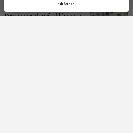
ROPAŽI
sīkdatnes.
Noslodze ir būtiski mainījusies!
Ropažu novada pašvaldība aicina
valsti operatīvi iesaistīties drošības
situācijas uzlabošanā Muceniekos
ROPAŽI
VIDEO: Nolauza pašās beigās:
Garkalnes "Livonia" regbija
komanda nosargā Latvijas
čempionu titulu
ROPAŽI
Iedzīvotāji neklusēs: Top
iesniegums domei pret jauno
zonējumu Muceniekos un Sunīšos