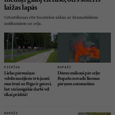
mediķi glābj cietušo, otrs šoferis
Sports
Pasākumi
laižas lapās
Drošība
Ceturtdienas rīts Sauriešos sākās ar dramatiskiem
notikumiem uz ceļa.
Pierīga
Projekti
Ādaži
Mediju atbalsta fonds
Ķekava
Zivju fonds
Mārupe
Zaļā nākotne
PIERĪGA
ROPAŽI
Lielas pārmaiņas
Dūmu mākoņi pār ceļu:
Olaine
Iedvesmai nav vecuma
velobraucējiem: trīs jauni
Ropažu novadā liesmas
Ropaži
Vide
maršruti uz Rīgu ir gatavi,
pārņem automašīnu
bet vērienīgākie darbi vēl
Salaspils
tikai priekšā!
Kodols
Saulkrasti
Kontakti
Sigulda
ROPAŽI