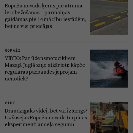
Reklāma
Ropažu novadā ķeras pie ātruma
Jūrmala
ierobežošanas – pārmaiņas
Par laikrakstu
gaidāmas pie 14 mācību iestādēm,
Privātuma politika
bet ne visi priecājas
Ētikas kodekss
Lietošanas noteikumi
ROPAŽI
Pārredzamības paziņojumi
VIDEO: Par ūdensmotocikliem
Mazajā Juglā ziņo atkārtoti: kāpēc
Sludinājumi
regulāras pārbaudes joprojām
nenotiek?
VIDE
Draudzīgāks videi, bet vai izturīgs?
Uz šosejas Ropažu novadā turpinās
eksperimenti ar ceļa segumu