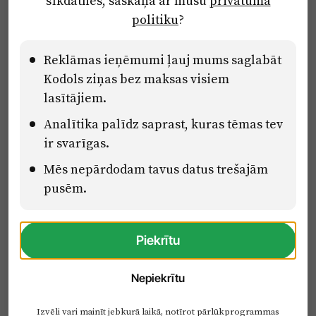
sīkdatnes, saskaņā ar mūsu
privātuma
pēkšņi finansēs Garkalni?” pagasta
politiku
?
nākotne atkal sanaido iedzīvotājus
Reklāmas ieņēmumi ļauj mums saglabāt
Kodols ziņas bez maksas visiem
ZAĻĀ NĀKOTNE
lasītājiem.
"Getliņos" ierīkots jauns saules
Analītika palīdz saprast, kuras tēmas tev
paneļu parks
ir svarīgas.
Mēs nepārdodam tavus datus trešajām
pusēm.
ROPAŽI
Ropažu novadā manīts lācis! Ko
darīt, ja sastopies ar to aci pret aci?
Piekrītu
Nepiekrītu
Izvēli vari mainīt jebkurā laikā, notīrot pārlūkprogrammas