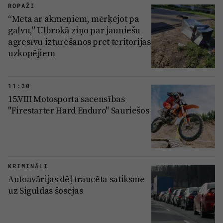
ROPAŽI
“Meta ar akmeņiem, mērķējot pa
galvu," Ulbrokā ziņo par jauniešu
agresīvu izturēšanos pret teritorijas
uzkopējiem
11:30
15.VIII Motosporta sacensības
"Firestarter Hard Enduro" Sauriešos
KRIMINĀLI
Autoavārijas dēļ traucēta satiksme
uz Siguldas šosejas