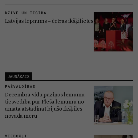
DZĪVE UN TICĪBA
Latvijas lepnums – četras ikšķilietes
JAUNĀKAIS
PAŠVALDĪBAS
Decembra vidū paziņos lēmumu
tiesvedībā par Pleša lēmumu no
amata atstādināt bijušo Ikšķiles
novada mēru
VIEDOKĻI