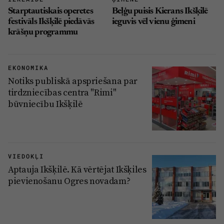
Reklāma
Starptautiskais operetes
Beļģu puisis Kierans Ikšķilē
Jūrmala
Par laikrakstu
festivāls Ikšķilē piedāvās
ieguvis vēl vienu ģimeni
krāšņu programmu
Privātuma politika
Ētikas kodekss
EKONOMIKA
Lietošanas noteikumi
Notiks publiskā apspriešana par
tirdzniecības centra "Rimi"
Pārredzamības paziņojumi
būvniecību Ikšķilē
Sludinājumi
VIEDOKĻI
Aptauja Ikšķilē. Kā vērtējat Ikšķiles
pievienošanu Ogres novadam?