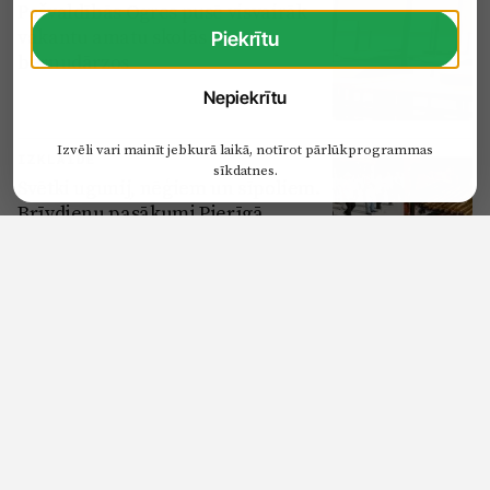
Pašvaldībās Ogres pusē visvairāk
vakantu amatu skolās un
Piekrītu
bērnudārzos
Nepiekrītu
Izvēli vari mainīt jebkurā laikā, notīrot pārlūkprogrammas
IZKLAIDE
sīkdatnes.
Svētki ugunij, nēģiem un sīpoliem.
Brīvdienu pasākumi Pierīgā
SPORTS
Krimuldietis un ikšķilietis pārstāvēs
Latviju Eiropas Nāciju kausā
motokrosā