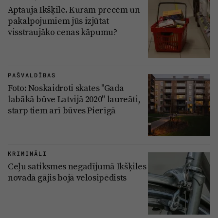
Aptauja Ikšķilē. Kurām precēm un
pakalpojumiem jūs izjūtat
visstraujāko cenas kāpumu?
PAŠVALDĪBAS
Foto: Noskaidroti skates "Gada
labākā būve Latvijā 2020" laureāti,
starp tiem arī būves Pierīgā
KRIMINĀLI
Ceļu satiksmes negadījumā Ikšķiles
novadā gājis bojā velosipēdists