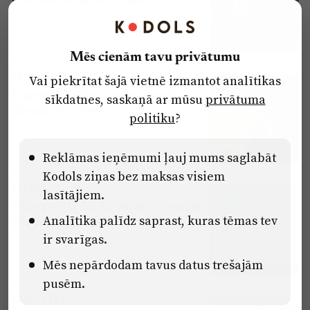
Mēs cienām tavu privātumu
KRIMINĀLI
Vai piekrītat šajā vietnē izmantot analītikas
Ugunsgrēkā Saulkrastu novadā
sīkdatnes, saskaņā ar mūsu
privātuma
cietuši divi cilvēki
politiku
?
Reklāmas ieņēmumi ļauj mums saglabāt
Kodols ziņas bez maksas visiem
VIEDOKĻI
lasītājiem.
Aptauja Ikšķilē: Kā vērtējat iespēju
Analītika palīdz saprast, kuras tēmas tev
atteikties no OIK?
ir svarīgas.
Mēs nepārdodam tavus datus trešajām
pusēm.
IZGLĪTĪBA