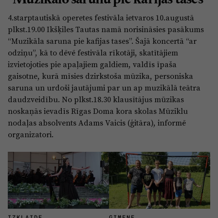
"Muzikālo sarunu pie kafijas tases"
Sports
Pasākumi
4.starptautiskā operetes festivāla ietvaros 10.augustā
Drošība
plkst.19.00 Ikšķiles Tautas namā norisināsies pasākums
“Muzikāla saruna pie kafijas tases”. Šajā koncertā “ar
odziņu”, kā to dēvē festivāla rīkotāji, skatītājiem
izvietojoties pie apaļajiem galdiem, valdīs īpaša
Pierīga
Projekti
gaisotne, kurā mīsies dzirkstoša mūzika, personiska
Ādaži
Mediju atbalsta fonds
saruna un urdoši jautājumi par un ap muzikālā teātra
daudzveidību. No plkst.18.30 klausītājus mūzikas
Ķekava
Zivju fonds
noskaņās ievadīs Rīgas Doma kora skolas Mūziklu
nodaļas absolvents Adams Vaicis (ģitāra), informē
Mārupe
Zaļā nākotne
organizatori.
Olaine
Iedvesmai nav vecuma
Ropaži
Vide
Salaspils
Kodols
Saulkrasti
Kontakti
Sigulda
IZKLAIDE
ĢIMENE