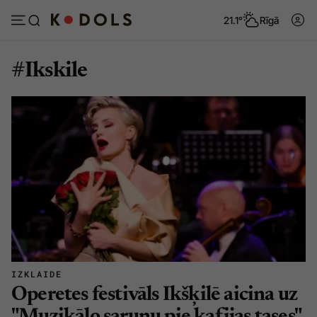
21.1°
Rīgā
#Ikskile
Abonēt
Pieslēgties
Ziņas
Tēmas
Politika
Viedokļi
Pašvaldības
Dzīve un ticība
Izglītība
Ekonomika
Veselība
Krimināli
IZKLAIDE
Ģimene
Izklaide
Operetes festivāls Ikšķilē aicina uz
Vide
Sarunas