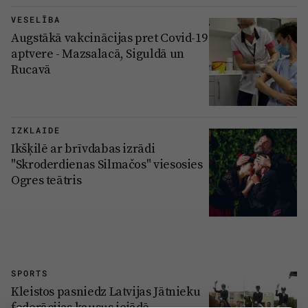
VESELĪBA
Augstākā vakcinācijas pret Covid-19
aptvere - Mazsalacā, Siguldā un
Rucavā
IZKLAIDE
Ikšķilē ar brīvdabas izrādi
"Skroderdienas Silmačos" viesosies
Ogres teātris
SPORTS
Kleistos pasniedz Latvijas Jātnieku
federācijas kausus iejādē