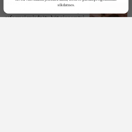
PAŠVALDĪBAS
sīkdatnes.
Pūce: Administratīvi teritoriālajai
reformai vajadzētu būt pieņemtai
2020.gada vasarā
PAŠVALDĪBAS
Kaminskis: Novadu reformas
sākšana ar kartes zīmēšanu būtu
cilvēku kacināšana
PAŠVALDĪBAS
Īstenojot reģionālo reformu,
Pierīgas pašvaldības negribētu