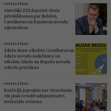
PAŠVALDĪBAS
Atsevišķi ZZS deputāti virzīs
priekšlikumus par Babītes,
Carnikavas un Kandavas novadu
atjaunošanu
PAŠVALDĪBAS
Ādažu dome atbalsta Carnikavas un
Ādažu novadu sadalīšanu un
atbalsta Ādažu un Ropažu novadu
robežu grozīšanu
PAŠVALDĪBAS
Koalīcijā joprojām nav vienošanās,
cik plaši revidēt administratīvi
teritoriālo reformu