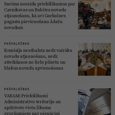
Reklāma
Saeima noraida priekšlikumus par
Jūrmala
Carnikavas un Babītes novadu
Par laikrakstu
atjaunošanu, kā arī Garkalnes
Privātuma politika
pagasta pievienošanu Ādažu
novadam
Ētikas kodekss
Lietošanas noteikumi
PAŠVALDĪBAS
Pārredzamības paziņojumi
Komisija neatbalsta nedz vairāku
novadu atjaunošanu, nedz
Sludinājumi
atteikšanos no lielo pilsētu un
blakus novadu apvienošanas
PAŠVALDĪBAS
VARAM: Priekšlikumi
Administratīvo teritoriju un
apdzīvoto vietu likuma
grozījumiem nav pienācīgi