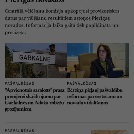
Pierīgas novados
Sports
Pasākumi
Centrālā vēlēšanu komisija apkopojusi provizoriskos
Drošība
datus par vēlēšanu rezultātiem astoņos Pierīgas
novados. Informācija laika gaitā tiek papildināta un
precizēta.
Pierīga
Projekti
Ādaži
Mediju atbalsta fonds
Ķekava
Zivju fonds
Mārupe
Zaļā nākotne
PAŠVALDĪBAS
PAŠVALDĪBAS
Olaine
Iedvesmai nav vecuma
"Apvienotais saraksts" prasa
Bērziņa pieļauj pašvaldību
premjerei skaidrojumu par
reformas pārvērtēšanu un
Ropaži
Vide
Garkalnes un Ādažu robežu
novadu atdalīšanos
Salaspils
grozījumiem
Kodols
Saulkrasti
Kontakti
PAŠVALDĪBAS
Sigulda