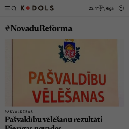
23.4°
Rīgā
#NovaduReforma
Abonēt
Pieslēgties
Ziņas
Tēmas
Politika
Viedokļi
Pašvaldības
Dzīve un ticība
Izglītība
Ekonomika
Veselība
Krimināli
PAŠVALDĪBAS
Ģimene
Izklaide
Pašvaldību vēlēšanu rezultāti
Vide
Sarunas