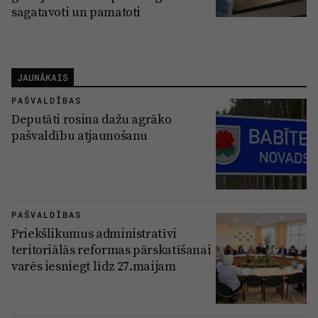
sagatavoti un pamatoti
JAUNĀKAIS
PAŠVALDĪBAS
Deputāti rosina dažu agrāko
pašvaldību atjaunošanu
PAŠVALDĪBAS
Priekšlikumus administratīvi
teritoriālās reformas pārskatīšanai
varēs iesniegt līdz 27.maijam