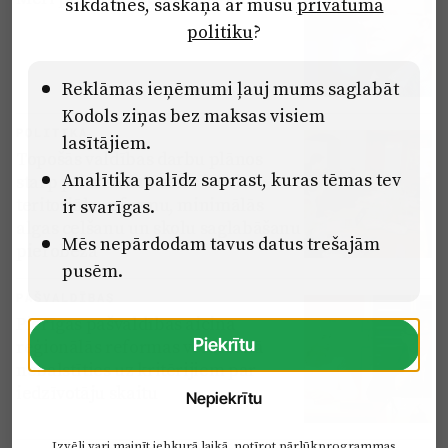
sīkdatnes, saskaņā ar mūsu
privātuma
politiku
?
Reklāmas ieņēmumi ļauj mums saglabāt
Kodols ziņas bez maksas visiem
POLITIKA
lasītājiem.
Topošās valdības darbu plānos
Analītika palīdz saprast, kuras tēmas tev
starp prioritātēm vēlas izcelt
teritoriālo reformu, minimālās
ir svarīgas.
algas celšanu un skolu saglabāšanu
Mēs nepārdodam tavus datus trešajām
pierobežā
pusēm.
PAŠVALDĪBAS
Pierīgas pašvaldības aicina
Piekrītu
reģionālās reformas veidošanā
nebalstīties uz kritērijiem par
iedzīvotāju skaitu
Nepiekrītu
Izvēli vari mainīt jebkurā laikā, notīrot pārlūkprogrammas