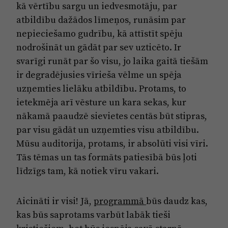
kā vērtību sargu un iedvesmotāju, par
atbildību dažādos līmeņos, runāsim par
nepieciešamo gudrību, kā attīstīt spēju
nodrošināt un gādāt par sev uzticēto. Ir
svarīgi runāt par šo visu, jo laika gaitā tiešām
ir degradējusies vīrieša vēlme un spēja
uzņemties lielāku atbildību. Protams, to
ietekmēja arī vēsture un kara sekas, kur
nākamā paaudzē sievietes centās būt stipras,
par visu gādāt un uzņemties visu atbildību.
Mūsu auditorija, protams, ir absolūti visi vīri.
Tās tēmas un tas formāts patiesībā būs ļoti
līdzīgs tam, kā notiek vīru vakari.
Aicināti ir visi! Jā,
programmā
būs daudz kas,
kas būs saprotams varbūt labāk tieši