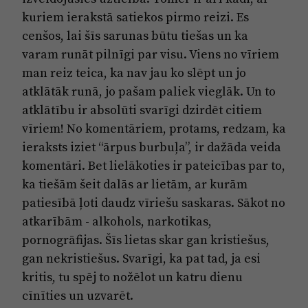
kuriem ierakstā satiekos pirmo reizi. Es
cenšos, lai šīs sarunas būtu tiešas un ka
varam runāt pilnīgi par visu. Viens no vīriem
man reiz teica, ka nav jau ko slēpt un jo
atklātāk runā, jo pašam paliek vieglāk. Un to
atklātību ir absolūti svarīgi dzirdēt citiem
vīriem! No komentāriem, protams, redzam, ka
ieraksts iziet “ārpus burbuļa”, ir dažāda veida
komentāri. Bet lielākoties ir pateicības par to,
ka tiešām šeit dalās ar lietām, ar kurām
patiesībā ļoti daudz vīriešu saskaras. Sākot no
atkarībām - alkohols, narkotikas,
pornogrāfijas. Šīs lietas skar gan kristiešus,
gan nekristiešus. Svarīgi, ka pat tad, ja esi
kritis, tu spēj to nožēlot un katru dienu
cīnīties un uzvarēt.