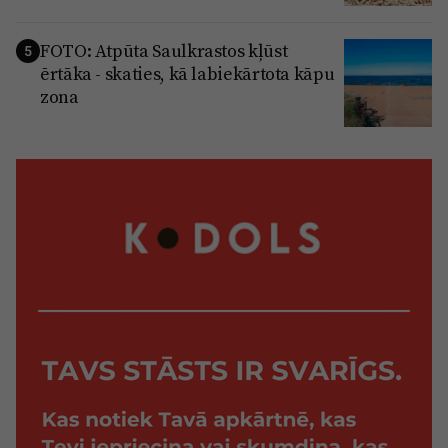
FOTO: Atpūta Saulkrastos kļūst
5
ērtāka - skaties, kā labiekārtota kāpu
zona