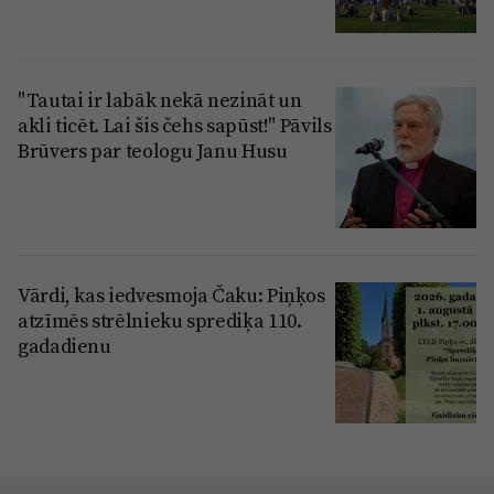
"Tautai ir labāk nekā nezināt un
akli ticēt. Lai šis čehs sapūst!" Pāvils
Brūvers par teologu Janu Husu
Vārdi, kas iedvesmoja Čaku: Piņķos
atzīmēs strēlnieku sprediķa 110.
gadadienu