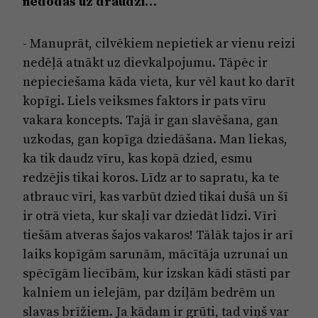
nedodas uz draudzi…
- Manuprāt, cilvēkiem nepietiek ar vienu reizi
nedēļā atnākt uz dievkalpojumu. Tāpēc ir
nepieciešama kāda vieta, kur vēl kaut ko darīt
kopīgi. Liels veiksmes faktors ir pats vīru
vakara koncepts. Tajā ir gan slavēšana, gan
uzkodas, gan kopīga dziedāšana. Man liekas,
ka tik daudz vīru, kas kopā dzied, esmu
redzējis tikai koros. Līdz ar to sapratu, ka te
atbrauc vīri, kas varbūt dzied tikai dušā un šī
ir otrā vieta, kur skaļi var dziedāt līdzi. Vīri
tiešām atveras šajos vakaros! Tālāk tajos ir arī
laiks kopīgām sarunām, mācītāja uzrunai un
spēcīgām liecībām, kur izskan kādi stāsti par
kalniem un ielejām, par dziļām bedrēm un
slavas brīžiem. Ja kādam ir grūti, tad viņš var