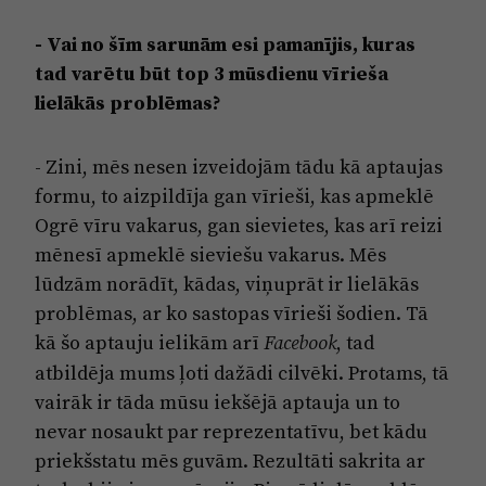
- Vai no šīm sarunām esi pamanījis, kuras
tad varētu būt top 3 mūsdienu vīrieša
lielākās problēmas?
- Zini, mēs nesen izveidojām tādu kā aptaujas
formu, to aizpildīja gan vīrieši, kas apmeklē
Ogrē vīru vakarus, gan sievietes, kas arī reizi
mēnesī apmeklē sieviešu vakarus. Mēs
lūdzām norādīt, kādas, viņuprāt ir lielākās
problēmas, ar ko sastopas vīrieši šodien. Tā
kā šo aptauju ielikām arī
, tad
Facebook
atbildēja mums ļoti dažādi cilvēki. Protams, tā
vairāk ir tāda mūsu iekšējā aptauja un to
nevar nosaukt par reprezentatīvu, bet kādu
priekšstatu mēs guvām. Rezultāti sakrita ar