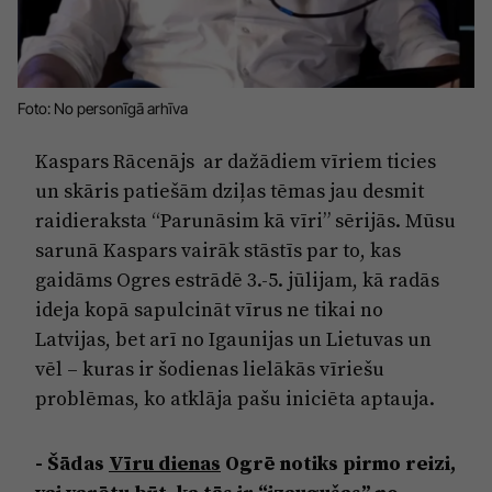
Reklāma
Jūrmala
Par laikrakstu
Privātuma politika
Foto: No personīgā arhīva
Ētikas kodekss
Kaspars Rācenājs ar dažādiem vīriem ticies
Lietošanas noteikumi
un skāris patiešām dziļas tēmas jau desmit
Pārredzamības paziņojumi
raidieraksta “Parunāsim kā vīri” sērijās. Mūsu
sarunā Kaspars vairāk stāstīs par to, kas
Sludinājumi
gaidāms Ogres estrādē 3.-5. jūlijam, kā radās
ideja kopā sapulcināt vīrus ne tikai no
Latvijas, bet arī no Igaunijas un Lietuvas un
vēl – kuras ir šodienas lielākās vīriešu
problēmas, ko atklāja pašu iniciēta aptauja.
- Šādas
Vīru dienas
Ogrē notiks pirmo reizi,