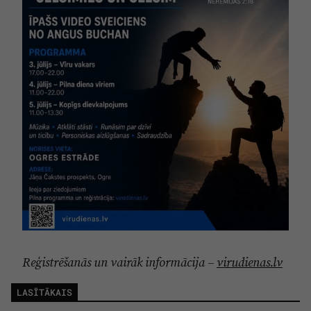
Reģistrēšanās un vairāk informācija –
virudienas.lv
LASĪTĀKAIS