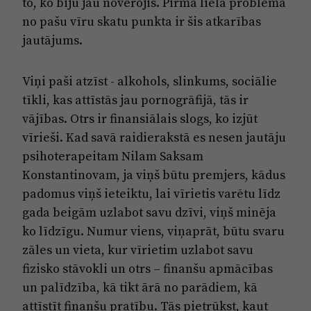
to, ko biju jau novērojis. Pirmā lielā problēma
no pašu vīru skatu punkta ir šis atkarības
jautājums.
Viņi paši atzīst - alkohols, slinkums, sociālie
tīkli, kas attīstās jau pornogrāfijā, tās ir
vājības. Otrs ir finansiālais slogs, ko izjūt
vīrieši. Kad savā raidierakstā es nesen jautāju
psihoterapeitam Nilam Saksam
Konstantinovam, ja viņš būtu premjers, kādus
padomus viņš ieteiktu, lai vīrietis varētu līdz
gada beigām uzlabot savu dzīvi, viņš minēja
ko līdzīgu. Numur viens, viņaprāt, būtu svaru
zāles un vieta, kur vīrietim uzlabot savu
fizisko stāvokli un otrs – finanšu apmācības
un palīdzība, kā tikt ārā no parādiem, kā
attīstīt finanšu pratību. Tās pietrūkst, kaut