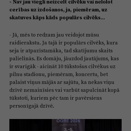
- Nav jau viegli neizcelt cilvēku vai nelolot
cerības uz izdošanos, ja, piemēram, uz
skatuves kāps kāds populārs cilvēks...
- Jā, mēs to redzam jau veidojot mūsu
raidierakstu. Ja tajā ir populārs cilvēks, kura
seja ir atpazīstamāka, tad skatījumu skaits
palielinās. Es domāju, jāuzdod jautājums, kas
ir svarīgāk - aicināt 10 tūkstošus cilvēkus uz
pilnu stadionu, piemēram, koncertu, bet
palaist viņus mājās ar sajūtu, ka nekas viņu
dzīvē nemainīsies vai varbūt sapulcināt kopā
tūkstoti, kuriem pēc tam ir pavērsiens
personīgajā dzīvē.