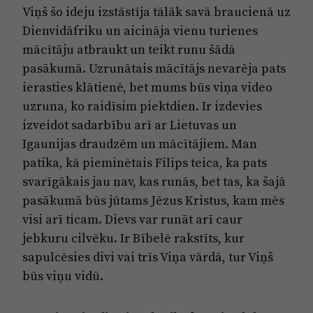
Viņš šo ideju izstāstīja tālāk savā braucienā uz
Dienvidāfriku un aicināja vienu turienes
mācītāju atbraukt un teikt runu šādā
pasākumā. Uzrunātais mācītājs nevarēja pats
ierasties klātienē, bet mums būs viņa video
uzruna, ko raidīsim piektdien. Ir izdevies
izveidot sadarbību arī ar Lietuvas un
Igaunijas draudzēm un mācītājiem. Man
patika, kā pieminētais Filips teica, ka pats
svarīgākais jau nav, kas runās, bet tas, ka šajā
pasākumā būs jūtams Jēzus Kristus, kam mēs
visi arī ticam. Dievs var runāt arī caur
jebkuru cilvēku. Ir Bībelē rakstīts, kur
sapulcēsies divi vai trīs Viņa vārdā, tur Viņš
būs viņu vidū.