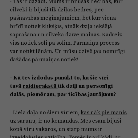
- Tas ir dažādi. Mums ir bijušas liecības, kur
cilvēki ir bijuši tik dziļās bedrēs, pēc
pašnāvības mēģinājumiem, bet kur vienā
brīdī notiek klikšķis, atnāk dziļa iekšējā
saprašana un cilvēka dzīve mainās. Kādreiz
viss notiek soli pa solim. Pārmaiņu process
var notikt lēnām. Un mūsu dzīvē jau nemitīgi
dažādas pārmaiņas notiek!
- Kā tev izdodas panākt to, ka šie vīri
tavā
raidierakstā
tik dziļi un personīgi
dalās, piemēram, par ticības jautājumu?
- Liela daļa no šiem vīriem,
kas nāk pie manis
uz sarunu
, ir no komandas. Mēs esam bijuši
kopā vīru vakaros, un starp mums ir
izveidojusies uzticība. Tomēr ir arī kādi, ar