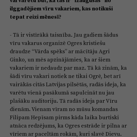
vai varētu būt, ka tās ir “izaugušas” no
ilggadējiem vīru vakariem, kas notikuši
tepat reizi mēnesī?
- Tā ir vistīrākā taisnība. Jau gadiem šādus
vīru vakarus organizē Ogres kristiešu
draudze “Vārda spēks” ar mācītāju Agri
Ginko, un mēs apzinājāmies, ka ar šiem
vakariem ir nedaudz par maz. Tā kā zinām, ka
šādi vīru vakari notiek ne tikai Ogrē, bet arī
vairākās citās Latvijas pilsētās, radās ideja, ka
varētu vienā pasākumā sapulcināt nu jau
plašāku auditoriju. Tā radās ideja par Vīru
dienām. Vienam vīram no mūsu komandas
Filipam Hepīsam pirms kāda laika burtiski
atnāca redzējums, ka Ogres estrāde ir pilna ar
vīriem ar paceltām rokām, kuri slavē Dievu.