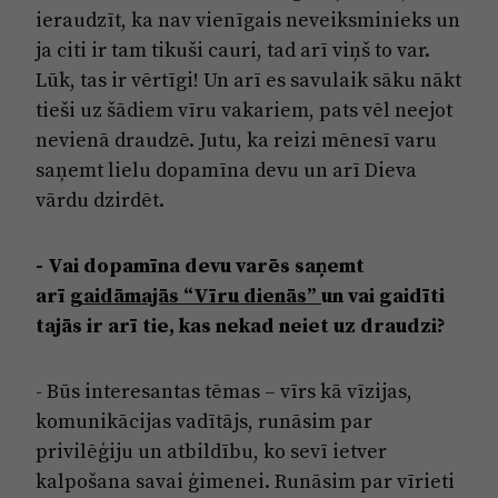
ieraudzīt, ka nav vienīgais neveiksminieks un
ja citi ir tam tikuši cauri, tad arī viņš to var.
Lūk, tas ir vērtīgi! Un arī es savulaik sāku nākt
tieši uz šādiem vīru vakariem, pats vēl neejot
nevienā draudzē. Jutu, ka reizi mēnesī varu
saņemt lielu dopamīna devu un arī Dieva
vārdu dzirdēt.
- Vai dopamīna devu varēs saņemt
arī
gaidāmajās “Vīru dienās”
un vai gaidīti
tajās ir arī tie, kas nekad neiet uz draudzi?
- Būs interesantas tēmas – vīrs kā vīzijas,
komunikācijas vadītājs, runāsim par
privilēģiju un atbildību, ko sevī ietver
kalpošana savai ģimenei. Runāsim par vīrieti