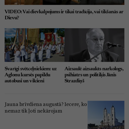
VIDEO: Vai dievkalpojums ir tikai tradīcija, vai tikšanās ar
Dievu?
Svarīgi svētceļniekiem: uz
Aizsaulē aizsaukts narkologs,
Aglonu kursēs papildu
psihiatrs un politiķis Jānis
autobusi un vilcieni
Strazdiņš
Jauna brīvdiena augustā? Iecere, ko
nemaz tik ļoti nekārojam