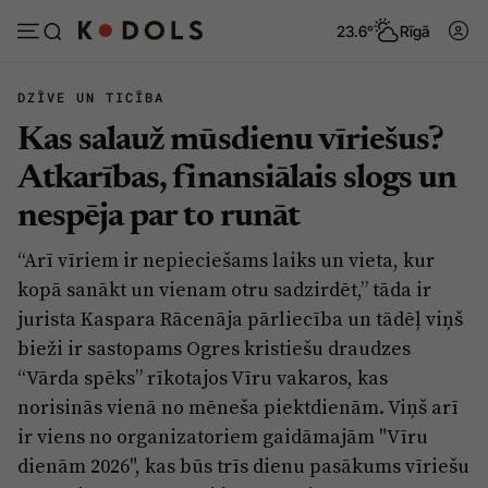
23.6°
Rīgā
DZĪVE UN TICĪBA
Kas salauž mūsdienu vīriešus?
Abonēt
Pieslēgties
Atkarības, finansiālais slogs un
nespēja par to runāt
Ziņas
Tēmas
“Arī vīriem ir nepieciešams laiks un vieta, kur
Politika
Viedokļi
kopā sanākt un vienam otru sadzirdēt,” tāda ir
Pašvaldības
Dzīve un ticība
jurista Kaspara Rācenāja pārliecība un tādēļ viņš
bieži ir sastopams Ogres kristiešu draudzes
Izglītība
Ekonomika
“Vārda spēks” rīkotajos Vīru vakaros, kas
Veselība
Krimināli
norisinās vienā no mēneša piektdienām. Viņš arī
Ģimene
Izklaide
ir viens no organizatoriem gaidāmajām "Vīru
dienām 2026", kas būs trīs dienu pasākums vīriešu
Vide
Sarunas