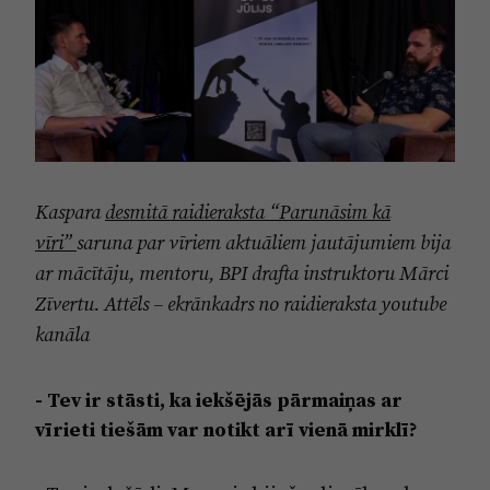
Kaspara
desmitā raidieraksta “Parunāsim kā
vīri”
saruna par vīriem aktuāliem jautājumiem bija
ar mācītāju, mentoru, BPI drafta instruktoru Mārci
Zīvertu. Attēls – ekrānkadrs no raidieraksta youtube
kanāla
- Tev ir stāsti, ka iekšējās pārmaiņas ar
vīrieti tiešām var notikt arī vienā mirklī?