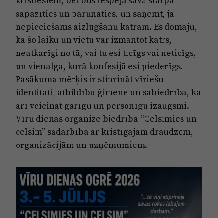
kristiešiem, bet būs iespēja savā starpā
sapazīties un parunāties, un saņemt, ja
nepieciešams aizlūgšanu katram. Es domāju,
ka šo laiku un vietu var izmantot katrs,
neatkarīgi no tā, vai tu esi ticīgs vai neticīgs,
un vienalga, kurā konfesijā esi piederīgs.
Pasākuma mērķis ir stiprināt vīriešu
identitāti, atbildību ģimenē un sabiedrībā, kā
arī veicināt garīgu un personīgu izaugsmi.
Vīru dienas organizē biedrība “Celsimies un
celsim” sadarbībā ar kristīgajām draudzēm,
organizācijām un uzņēmumiem.