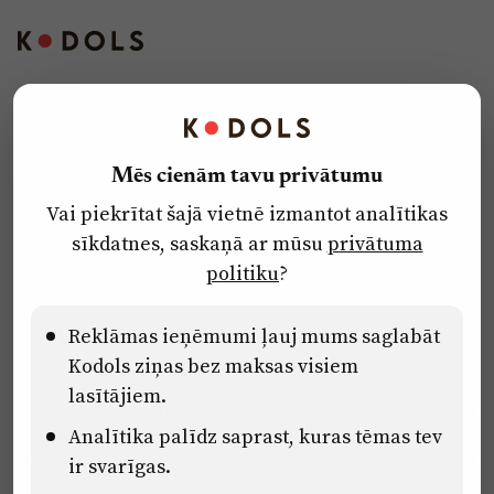
Kontakti
Reklāma
Mēs cienām tavu privātumu
Par laikrakstu
Vai piekrītat šajā vietnē izmantot analītikas
Privātuma politika
sīkdatnes, saskaņā ar mūsu
privātuma
Ētikas kodekss
politiku
?
Lietošanas noteikumi
Pārredzamības paziņojumi
Reklāmas ieņēmumi ļauj mums saglabāt
Kodols ziņas bez maksas visiem
lasītājiem.
Eiropas Savienības Atveseļošanas un noturības mehānisma plāna
Analītika palīdz saprast, kuras tēmas tev
2.2. reformu un investīciju virziena “Uzņēmumu digitālā
transformācija un inovācijas” 2.2.1.5.i. investīcijas “Mediju nozares
ir svarīgas.
uzņēmumu digitālās transformācijas veicināšana” pasākuma