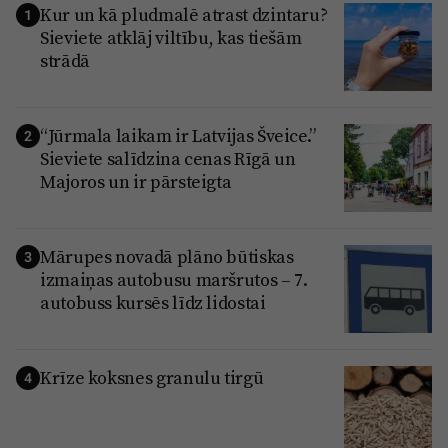
Kur un kā pludmalē atrast dzintaru?
1
Sieviete atklāj viltību, kas tiešām
strādā
“Jūrmala laikam ir Latvijas Šveice.”
2
Sieviete salīdzina cenas Rīgā un
Majoros un ir pārsteigta
Mārupes novadā plāno būtiskas
3
izmaiņas autobusu maršrutos – 7.
autobuss kursēs līdz lidostai
Krīze koksnes granulu tirgū
4