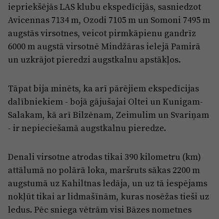
iepriekšējās LAS klubu ekspedīcijās, sasniedzot
Avicennas 7134 m, Ozodi 7105 m un Somoni 7495 m
augstās virsotnes, veicot pirmkāpienu gandrīz
6000 m augstā virsotnē Mindžāras ielejā Pamirā
un uzkrājot pieredzi augstkalnu apstākļos.
Tāpat bija minēts, ka arī pārējiem ekspedīcijas
dalībniekiem - bojā gājušajai Oltei un Kunigam-
Salakam, kā arī Bilzēnam, Zeimulim un Svariņam
- ir nepieciešamā augstkalnu pieredze.
Denali virsotne atrodas tikai 390 kilometru (km)
attālumā no polārā loka, maršruts sākas 2200 m
augstumā uz Kahiltnas ledāja, un uz tā iespējams
nokļūt tikai ar lidmašīnām, kuras nosēžas tieši uz
ledus. Pēc sniega vētrām visi Bāzes nometnes