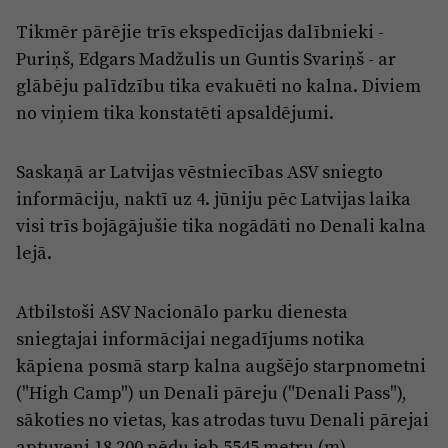
Tikmēr pārējie trīs ekspedīcijas dalībnieki -
Puriņš, Edgars Madžulis un Guntis Svariņš - ar
glābēju palīdzību tika evakuēti no kalna. Diviem
no viņiem tika konstatēti apsaldējumi.
Saskaņā ar Latvijas vēstniecības ASV sniegto
informāciju, naktī uz 4. jūniju pēc Latvijas laika
visi trīs bojāgājušie tika nogādāti no Denali kalna
lejā.
Atbilstoši ASV Nacionālo parku dienesta
sniegtajai informācijai negadījums notika
kāpiena posmā starp kalna augšējo starpnometni
("High Camp") un Denali pāreju ("Denali Pass"),
sākoties no vietas, kas atrodas tuvu Denali pārejai
aptuveni 18 200 pēdu jeb 5545 metru (m)