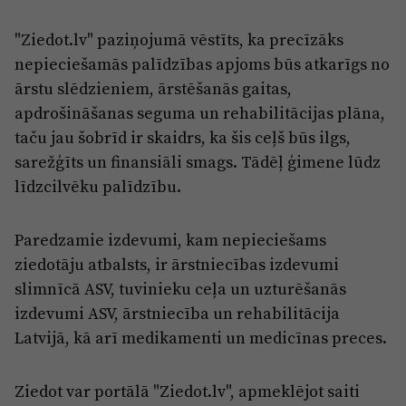
"Ziedot.lv" paziņojumā vēstīts, ka precīzāks
nepieciešamās palīdzības apjoms būs atkarīgs no
ārstu slēdzieniem, ārstēšanās gaitas,
apdrošināšanas seguma un rehabilitācijas plāna,
taču jau šobrīd ir skaidrs, ka šis ceļš būs ilgs,
sarežģīts un finansiāli smags. Tādēļ ģimene lūdz
līdzcilvēku palīdzību.
Paredzamie izdevumi, kam nepieciešams
ziedotāju atbalsts, ir ārstniecības izdevumi
slimnīcā ASV, tuvinieku ceļa un uzturēšanās
izdevumi ASV, ārstniecība un rehabilitācija
Latvijā, kā arī medikamenti un medicīnas preces.
Ziedot var portālā "Ziedot.lv", apmeklējot saiti