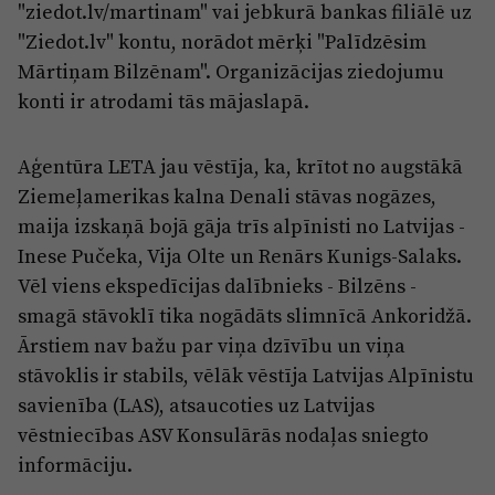
"ziedot.lv/martinam" vai jebkurā bankas filiālē uz
"Ziedot.lv" kontu, norādot mērķi "Palīdzēsim
Mārtiņam Bilzēnam". Organizācijas ziedojumu
konti ir atrodami tās mājaslapā.
Aģentūra LETA jau vēstīja, ka, krītot no augstākā
Ziemeļamerikas kalna Denali stāvas nogāzes,
maija izskaņā bojā gāja trīs alpīnisti no Latvijas -
Inese Pučeka, Vija Olte un Renārs Kunigs-Salaks.
Vēl viens ekspedīcijas dalībnieks - Bilzēns -
smagā stāvoklī tika nogādāts slimnīcā Ankoridžā.
Ārstiem nav bažu par viņa dzīvību un viņa
stāvoklis ir stabils, vēlāk vēstīja Latvijas Alpīnistu
savienība (LAS), atsaucoties uz Latvijas
vēstniecības ASV Konsulārās nodaļas sniegto
informāciju.