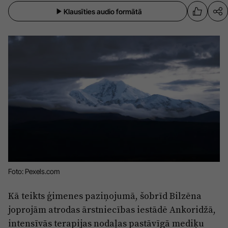
Sports
Pasākumi
Klausīties audio formātā
Drošība
Pierīga
Projekti
Ādaži
Mediju atbalsta fonds
Ķekava
Zivju fonds
Mārupe
Zaļā nākotne
Olaine
Iedvesmai nav vecuma
Ropaži
Vide
Foto: Pexels.com
Salaspils
Kodols
Kā teikts ģimenes paziņojumā, šobrīd Bilzēna
Saulkrasti
joprojām atrodas ārstniecības iestādē Ankoridžā,
Kontakti
intensīvās terapijas nodaļas pastāvīgā mediķu
Sigulda