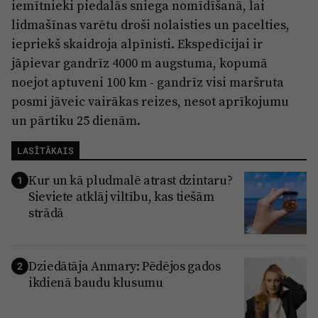
iemītnieki piedalās sniega nomīdīšanā, lai
lidmašīnas varētu droši nolaisties un pacelties,
iepriekš skaidroja alpīnisti. Ekspedīcijai ir
jāpievar gandrīz 4000 m augstuma, kopumā
noejot aptuveni 100 km - gandrīz visi maršruta
posmi jāveic vairākas reizes, nesot aprīkojumu
un pārtiku 25 dienām.
LASĪTĀKAIS
Kur un kā pludmalē atrast dzintaru?
1
Sieviete atklāj viltību, kas tiešām
strādā
Dziedātāja Anmary: Pēdējos gados
2
ikdienā baudu klusumu