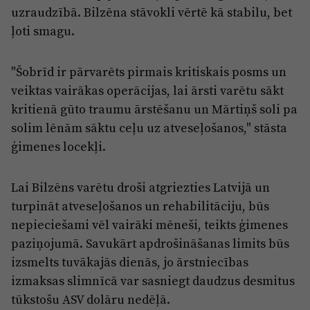
Reklāma
uzraudzībā. Bilzēna stāvokli vērtē kā stabilu, bet
Jūrmala
Par laikrakstu
ļoti smagu.
Privātuma politika
"Šobrīd ir pārvarēts pirmais kritiskais posms un
Ētikas kodekss
veiktas vairākas operācijas, lai ārsti varētu sākt
Lietošanas noteikumi
kritienā gūto traumu ārstēšanu un Mārtiņš soli pa
solim lēnām sāktu ceļu uz atveseļošanos," stāsta
Pārredzamības paziņojumi
ģimenes locekļi.
Sludinājumi
Lai Bilzēns varētu droši atgriezties Latvijā un
turpināt atveseļošanos un rehabilitāciju, būs
nepieciešami vēl vairāki mēneši, teikts ģimenes
paziņojumā. Savukārt apdrošināšanas limits būs
izsmelts tuvākajās dienās, jo ārstniecības
izmaksas slimnīcā var sasniegt daudzus desmitus
tūkstošu ASV dolāru nedēļā.