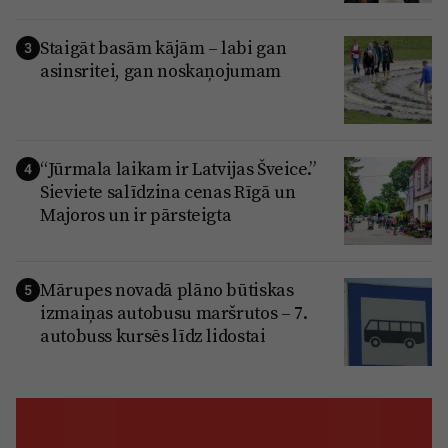
Staigāt basām kājām – labi gan
3
asinsritei, gan noskaņojumam
“Jūrmala laikam ir Latvijas Šveice.”
4
Sieviete salīdzina cenas Rīgā un
Majoros un ir pārsteigta
Mārupes novadā plāno būtiskas
5
izmaiņas autobusu maršrutos – 7.
autobuss kursēs līdz lidostai