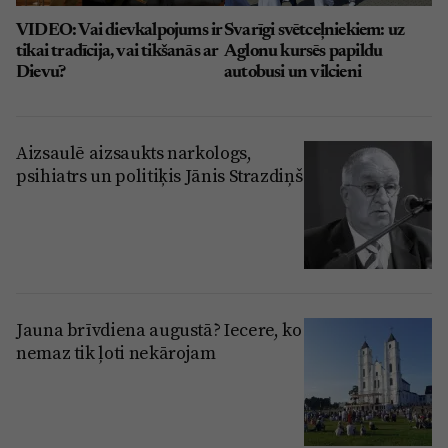
VIDEO: Vai dievkalpojums ir
Svarīgi svētceļniekiem: uz
tikai tradīcija, vai tikšanās ar
Aglonu kursēs papildu
Dievu?
autobusi un vilcieni
Aizsaulē aizsaukts narkologs,
psihiatrs un politiķis Jānis Strazdiņš
Jauna brīvdiena augustā? Iecere, ko
nemaz tik ļoti nekārojam