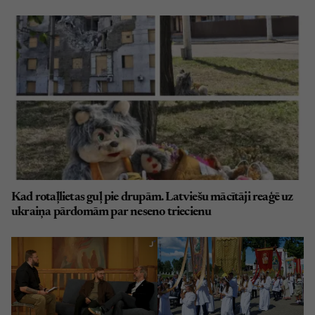
Kad rotaļlietas guļ pie drupām. Latviešu mācītāji reaģē uz
ukraiņa pārdomām par neseno triecienu