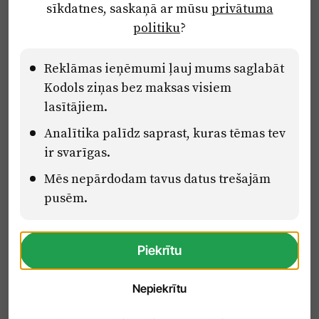
sīkdatnes, saskaņā ar mūsu
privātuma
Ētikas kodekss
politiku
?
Lietošanas noteikumi
Pārredzamības paziņojumi
Reklāmas ieņēmumi ļauj mums saglabāt
Kodols ziņas bez maksas visiem
lasītājiem.
Eiropas Savienības Atveseļošanas un noturības mehānisma plāna
Analītika palīdz saprast, kuras tēmas tev
2.2. reformu un investīciju virziena “Uzņēmumu digitālā
transformācija un inovācijas” 2.2.1.5.i. investīcijas “Mediju nozares
ir svarīgas.
uzņēmumu digitālās transformācijas veicināšana” pasākuma
Mēs nepārdodam tavus datus trešajām
“Mācības mediju nozares speciālistu digitālās kompetences un
zināšanu pilnveidošanai” projektā Latvijas Mediju nozares
pusēm.
kompetenču centrs (2.2.1.5.i.0/2/24/A/CFLA/001).
Piekrītu
Nepiekrītu