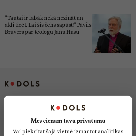
"Tautai ir labāk nekā nezināt un
akli ticēt. Lai šis čehs sapūst!" Pāvils
Brūvers par teologu Janu Husu
Kontakti
Reklāma
Mēs cienām tavu privātumu
Par laikrakstu
Vai piekrītat šajā vietnē izmantot analītikas
Privātuma politika