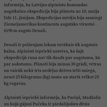
informēja, ka Latvijas alpīnistu komandas
augstkalnu ekspedīcija bija plānota no 10. maija
līdz 11. jūnijam. Ekspedīcijas mērķis bija sasniegt
Ziemeļamerikas kontinenta augstāko virsotni -
6190 m augsto Denali.
Denali ir polārajam lokam tuvākais tik augstais
kalns. Alpīnisti iepriekš uzsvēra, ka šajā
ekspedīcijā runa nav tik daudz par augstumu, kā
par aukstumu. Plānoti bija mīnus 30 grādi, vētras
un vairāk nekā trīs nedēļas dzīves teltī sniegā,
nesot 25 kilogramu (kg) somu un startā velkot 25
kg ragavas.
Alpīnisti iepriekš informēja, ka Puriņš, Madžulis
un bojā gājusī Pučeka ir piedalījušies divās