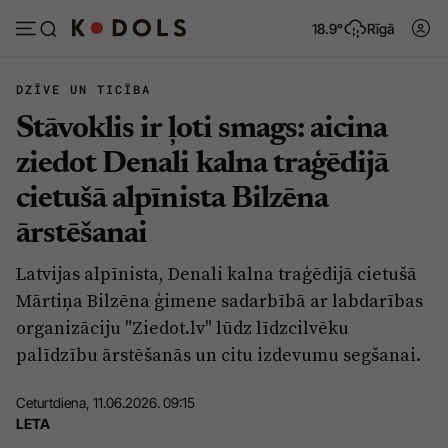
18.9°
Rīgā
DZĪVE UN TICĪBA
Stāvoklis ir ļoti smags: aicina
Abonēt
Pieslēgties
ziedot Denali kalna traģēdijā
cietušā alpīnista Bilzēna
Ziņas
Tēmas
ārstēšanai
Politika
Viedokļi
Latvijas alpīnista, Denali kalna traģēdijā cietušā
Pašvaldības
Dzīve un ticība
Mārtiņa Bilzēna ģimene sadarbībā ar labdarības
Izglītība
Ekonomika
organizāciju "Ziedot.lv" lūdz līdzcilvēku
palīdzību ārstēšanās un citu izdevumu segšanai.
Veselība
Krimināli
Ģimene
Izklaide
Ceturtdiena, 11.06.2026. 09:15
LETA
Vide
Sarunas