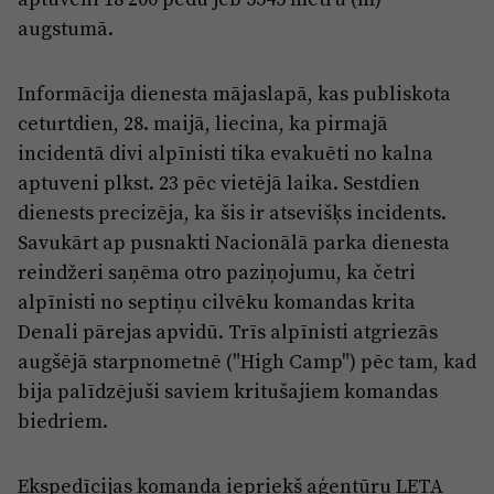
augstumā.
Informācija dienesta mājaslapā, kas publiskota
ceturtdien, 28. maijā, liecina, ka pirmajā
incidentā divi alpīnisti tika evakuēti no kalna
aptuveni plkst. 23 pēc vietējā laika. Sestdien
dienests precizēja, ka šis ir atsevišķs incidents.
Savukārt ap pusnakti Nacionālā parka dienesta
reindžeri saņēma otro paziņojumu, ka četri
alpīnisti no septiņu cilvēku komandas krita
Denali pārejas apvidū. Trīs alpīnisti atgriezās
augšējā starpnometnē ("High Camp") pēc tam, kad
bija palīdzējuši saviem kritušajiem komandas
biedriem.
Ekspedīcijas komanda iepriekš aģentūru LETA