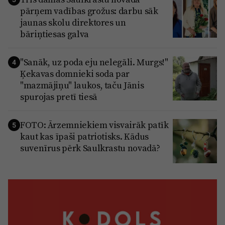
pārņem vadības grožus: darbu sāk
jaunas skolu direktores un
bāriņtiesas galva
"Sanāk, uz poda eju nelegāli. Murgs!"
4
Ķekavas domnieki soda par
"mazmājiņu" laukos, taču Jānis
spurojas pretī tiesā
FOTO: Ārzemniekiem visvairāk patīk
5
kaut kas īpaši patriotisks. Kādus
suvenīrus pērk Saulkrastu novadā?