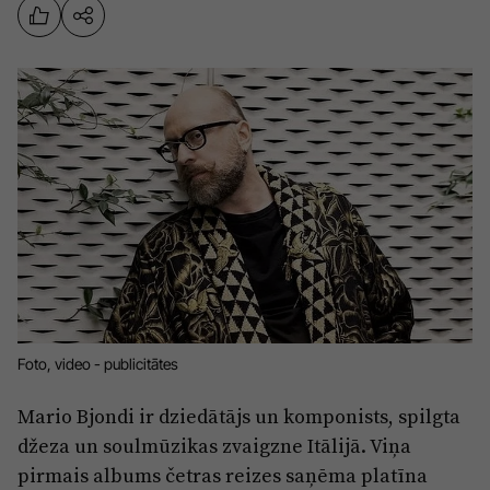
Sports
Pasākumi
Drošība
Pierīga
Projekti
Ādaži
Mediju atbalsta fonds
Ķekava
Zivju fonds
Mārupe
Zaļā nākotne
Olaine
Iedvesmai nav vecuma
Ropaži
Vide
Foto, video - publicitātes
Salaspils
Kodols
Mario Bjondi ir dziedātājs un komponists, spilgta
Saulkrasti
džeza un soulmūzikas zvaigzne Itālijā. Viņa
Kontakti
pirmais albums četras reizes saņēma platīna
Sigulda