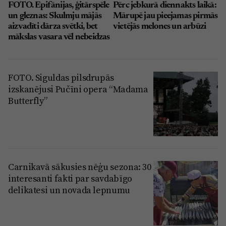
FOTO. Epifānijas, ģitārspēle
Pērc jebkurā diennakts laikā:
un gleznas: Skulmju mājās
Mārupē jau pieejamas pirmās
aizvadīti dārza svētki, bet
vietējās melones un arbūzi
mākslas vasara vēl nebeidzas
FOTO. Siguldas pilsdrupās
izskanējusi Pučīni opera “Madama
Butterfly”
Carnikavā sākusies nēģu sezona: 30
interesanti fakti par savdabīgo
delikatesi un novada lepnumu