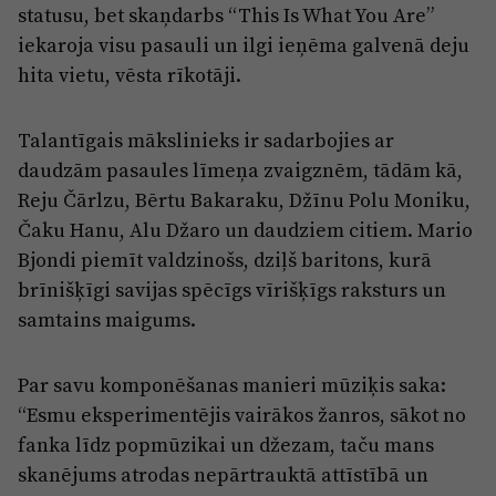
Reklāma
statusu, bet skaņdarbs “This Is What You Are”
Jūrmala
iekaroja visu pasauli un ilgi ieņēma galvenā deju
Par laikrakstu
hita vietu, vēsta rīkotāji.
Privātuma politika
Ētikas kodekss
Talantīgais mākslinieks ir sadarbojies ar
daudzām pasaules līmeņa zvaigznēm, tādām kā,
Lietošanas noteikumi
Reju Čārlzu, Bērtu Bakaraku, Džīnu Polu Moniku,
Pārredzamības paziņojumi
Čaku Hanu, Alu Džaro un daudziem citiem. Mario
Sludinājumi
Bjondi piemīt valdzinošs, dziļš baritons, kurā
brīnišķīgi savijas spēcīgs vīrišķīgs raksturs un
samtains maigums.
Par savu komponēšanas manieri mūziķis saka:
“Esmu eksperimentējis vairākos žanros, sākot no
fanka līdz popmūzikai un džezam, taču mans
skanējums atrodas nepārtrauktā attīstībā un