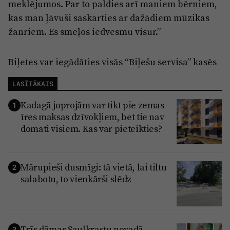
meklējumos. Par to paldies arī maniem bērniem,
kas man ļāvuši saskarties ar dažādiem mūzikas
žanriem. Es smeļos iedvesmu visur.”
Biļetes var iegādāties visās “Biļešu servisa” kasēs
LASĪTĀKAIS
Kadagā joprojām var tikt pie zemas
1
īres maksas dzīvokļiem, bet tie nav
domāti visiem. Kas var pieteikties?
Mārupieši dusmīgi: tā vietā, lai tiltu
2
salabotu, to vienkārši slēdz
Trīs dāmas Saulkrastu novadā
3