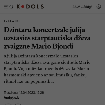
22.2°
Rīgā
IZKLAIDE
Dzintaru koncertzālē jūlijā
Abonēt
Pieslēgties
uzstāsies starptautiskā džeza
zvaigzne Mario Bjondi
Ziņas
Tēmas
8.jūlijā Dzintaru koncertzālē uzstāsies
Politika
Viedokļi
starptautiskā džeza zvaigzne sicīlietis Mario
Pašvaldības
Dzīve un ticība
Bjondi. Viņa mūzika ir izcils džezs, ko Mario
harmoniski apvieno ar soulmūziku, fanku,
Izglītība
Ekonomika
ritmblūzu un popmūziku.
Veselība
Krimināli
Trešdiena, 12.04.2023. 12:26
Ģimene
Izklaide
Apriņķis.lv
Vide
Sarunas