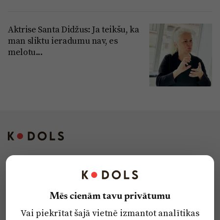
Aktrise Santa Didžus: Ja teikšu, ka
man sliktu ieradumu nav, es
melotu...
Kontakti
Reklāma
Mēs cienām tavu privātumu
Par laikrakstu
Vai piekrītat šajā vietnē izmantot analītikas
Privātuma politika