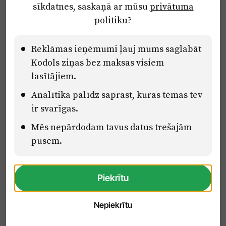
sīkdatnes, saskaņā ar mūsu
privātuma
Ētikas kodekss
politiku
?
Lietošanas noteikumi
Pārredzamības paziņojumi
Reklāmas ieņēmumi ļauj mums saglabāt
Kodols ziņas bez maksas visiem
lasītājiem.
Eiropas Savienības Atveseļošanas un noturības mehānisma plāna
Analītika palīdz saprast, kuras tēmas tev
2.2. reformu un investīciju virziena “Uzņēmumu digitālā
transformācija un inovācijas” 2.2.1.5.i. investīcijas “Mediju nozares
ir svarīgas.
uzņēmumu digitālās transformācijas veicināšana” pasākuma
Mēs nepārdodam tavus datus trešajām
“Mācības mediju nozares speciālistu digitālās kompetences un
zināšanu pilnveidošanai” projektā Latvijas Mediju nozares
pusēm.
kompetenču centrs (2.2.1.5.i.0/2/24/A/CFLA/001).
Piekrītu
Nepiekrītu