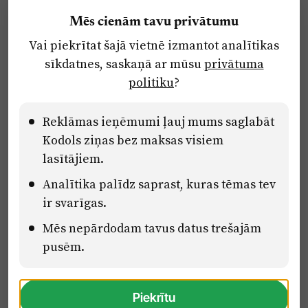
Reklāma
Mēs cienām tavu privātumu
Par laikrakstu
Vai piekrītat šajā vietnē izmantot analītikas
Privātuma politika
sīkdatnes, saskaņā ar mūsu
privātuma
Ētikas kodekss
politiku
?
Lietošanas noteikumi
Pārredzamības paziņojumi
Reklāmas ieņēmumi ļauj mums saglabāt
Kodols ziņas bez maksas visiem
lasītājiem.
Eiropas Savienības Atveseļošanas un noturības mehānisma plāna
Analītika palīdz saprast, kuras tēmas tev
2.2. reformu un investīciju virziena “Uzņēmumu digitālā
transformācija un inovācijas” 2.2.1.5.i. investīcijas “Mediju nozares
ir svarīgas.
uzņēmumu digitālās transformācijas veicināšana” pasākuma
“Mācības mediju nozares speciālistu digitālās kompetences un
Mēs nepārdodam tavus datus trešajām
zināšanu pilnveidošanai” projektā Latvijas Mediju nozares
pusēm.
kompetenču centrs (2.2.1.5.i.0/2/24/A/CFLA/001).
Piekrītu