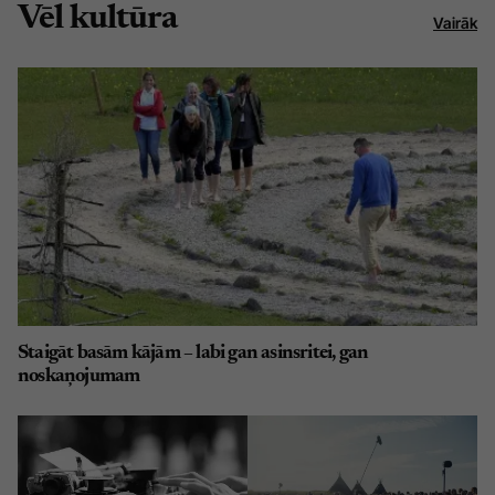
Vēl kultūra
Vairāk
Staigāt basām kājām – labi gan asinsritei, gan
noskaņojumam