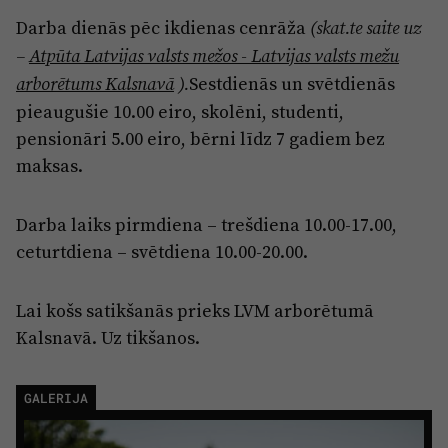
Darba dienās pēc ikdienas cenrāža
(skat.te saite uz
–
Atpūta Latvijas valsts mežos - Latvijas valsts mežu
Sestdienās un svētdienās
arborētums Kalsnavā
).
pieaugušie 10.00 eiro, skolēni, studenti,
pensionāri 5.00 eiro, bērni līdz 7 gadiem bez
maksas.
Darba laiks pirmdiena – trešdiena 10.00-17.00,
ceturtdiena – svētdiena 10.00-20.00.
Lai košs satikšanās prieks LVM arborētumā
Kalsnavā. Uz tikšanos.
GALERIJA