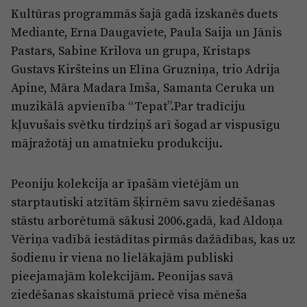
Reklāma
Kultūras programmās šajā gadā izskanēs duets
Jūrmala
Par laikrakstu
Mediante, Erna Daugaviete, Paula Saija un Jānis
Pastars, Sabine Krilova un grupa, Kristaps
Privātuma politika
Gustavs Kiršteins un Elīna Gruzniņa, trio Adrija
Ētikas kodekss
Apine, Māra Madara Imša, Samanta Ceruka un
Lietošanas noteikumi
muzikālā apvienība “Tepat”.Par tradīciju
kļuvušais svētku tirdziņš arī šogad ar vispusīgu
Pārredzamības paziņojumi
mājražotāj un amatnieku produkciju.
Sludinājumi
Peoniju kolekcija ar īpašām vietējām un
starptautiski atzītām šķirnēm savu ziedēšanas
stāstu arborētumā sākusi 2006.gadā, kad Aldoņa
Vēriņa vadībā iestādītas pirmās dažādības, kas uz
šodienu ir viena no lielākajām publiski
pieejamajām kolekcijām. Peonijas savā
ziedēšanas skaistumā priecē visa mēneša