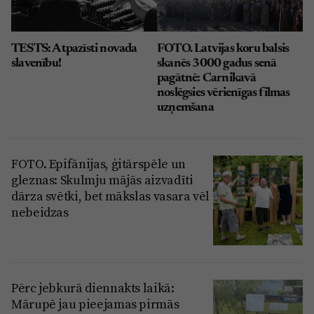
TESTS: Atpazīsti novada
FOTO. Latvijas koru balsis
slavenību!
skanēs 3000 gadus senā
pagātnē: Carnikavā
noslēgsies vērienīgas filmas
uzņemšana
FOTO. Epifānijas, ģitārspēle un
gleznas: Skulmju mājās aizvadīti
dārza svētki, bet mākslas vasara vēl
nebeidzas
Pērc jebkurā diennakts laikā:
Mārupē jau pieejamas pirmās