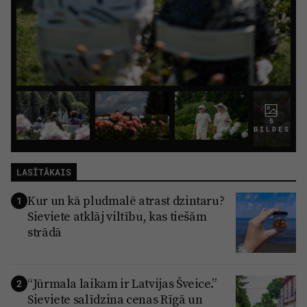
5
BILDES
LASĪTĀKAIS
Kur un kā pludmalē atrast dzintaru?
1
Sieviete atklāj viltību, kas tiešām
strādā
“Jūrmala laikam ir Latvijas Šveice.”
2
Sieviete salīdzina cenas Rīgā un