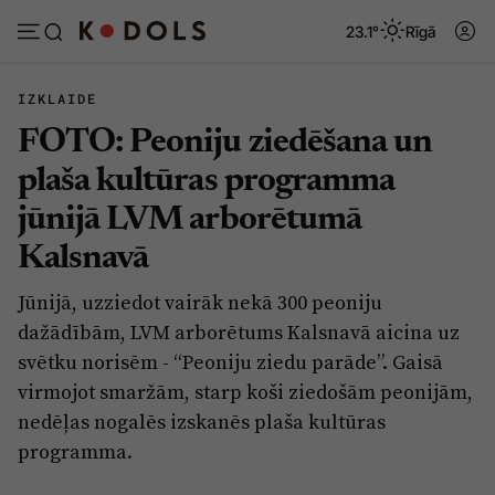
23.1°
Rīgā
IZKLAIDE
FOTO: Peoniju ziedēšana un
Abonēt
Pieslēgties
plaša kultūras programma
jūnijā LVM arborētumā
Ziņas
Tēmas
Kalsnavā
Politika
Viedokļi
Jūnijā, uzziedot vairāk nekā 300 peoniju
Pašvaldības
Dzīve un ticība
dažādībām, LVM arborētums Kalsnavā aicina uz
Izglītība
Ekonomika
svētku norisēm - “Peoniju ziedu parāde”. Gaisā
virmojot smaržām, starp koši ziedošām peonijām,
Veselība
Krimināli
nedēļas nogalēs izskanēs plaša kultūras
Ģimene
Izklaide
programma.
Vide
Sarunas