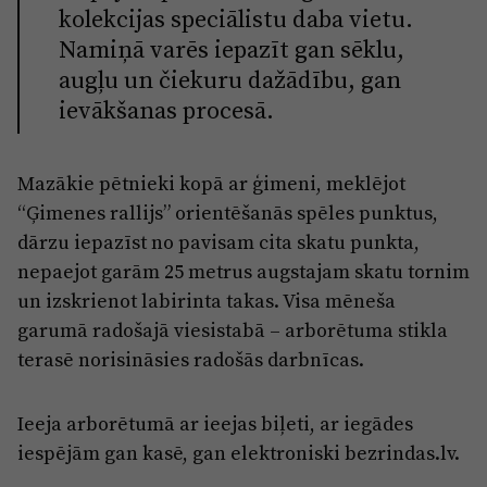
kolekcijas speciālistu daba vietu.
Namiņā varēs iepazīt gan sēklu,
augļu un čiekuru dažādību, gan
ievākšanas procesā.
Mazākie pētnieki kopā ar ģimeni, meklējot
“Ģimenes rallijs” orientēšanās spēles punktus,
dārzu iepazīst no pavisam cita skatu punkta,
nepaejot garām 25 metrus augstajam skatu tornim
un izskrienot labirinta takas. Visa mēneša
garumā radošajā viesistabā – arborētuma stikla
terasē norisināsies radošās darbnīcas.
Ieeja arborētumā ar ieejas biļeti, ar iegādes
iespējām gan kasē, gan elektroniski bezrindas.lv.