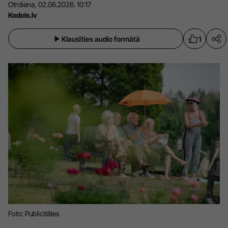
Otrdiena, 02.06.2026. 10:17
Sports
Pasākumi
Kodols.lv
Drošība
Klausīties audio formātā
1
Pierīga
Projekti
Ādaži
Mediju atbalsta fonds
Ķekava
Zivju fonds
Mārupe
Zaļā nākotne
Olaine
Iedvesmai nav vecuma
Ropaži
Vide
Salaspils
Kodols
Saulkrasti
Kontakti
Foto: Publicitātes
Sigulda