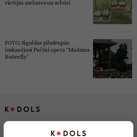
vietējās melones un arbūzi
FOTO. Siguldas pilsdrupās
izskanējusi Pučīni opera “Madama
Butterfly”
Kontakti