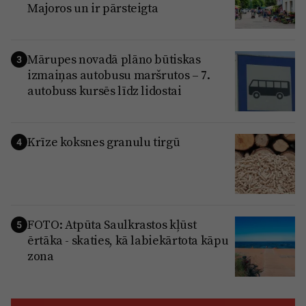
Majoros un ir pārsteigta
Mārupes novadā plāno būtiskas
3
izmaiņas autobusu maršrutos – 7.
autobuss kursēs līdz lidostai
Krīze koksnes granulu tirgū
4
FOTO: Atpūta Saulkrastos kļūst
5
ērtāka - skaties, kā labiekārtota kāpu
zona