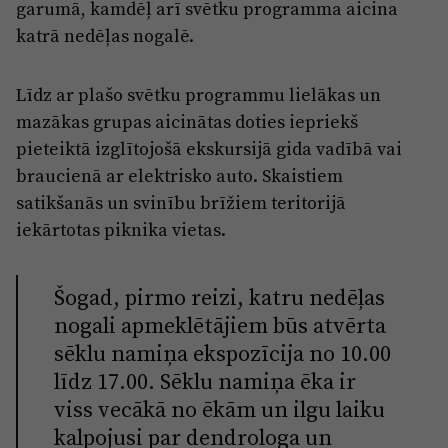
garumā, kamdēļ arī svētku programma aicina
katrā nedēļas nogalē.
Līdz ar plašo svētku programmu lielākas un
mazākas grupas aicinātas doties iepriekš
pieteiktā izglītojošā ekskursijā gida vadībā vai
braucienā ar elektrisko auto. Skaistiem
satikšanās un svinību brīžiem teritorijā
iekārtotas piknika vietas.
Šogad, pirmo reizi, katru nedēļas
nogali apmeklētājiem būs atvērta
sēklu namiņa ekspozīcija no 10.00
līdz 17.00. Sēklu namiņa ēka ir
viss vecākā no ēkām un ilgu laiku
kalpojusi par dendrologa un