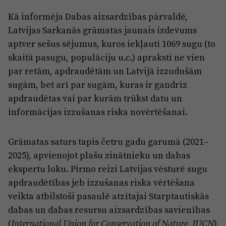
Reklāma
Jūrmala
Kā informēja Dabas aizsardzības pārvaldē,
Par laikrakstu
Latvijas Sarkanās grāmatas jaunais izdevums
Privātuma politika
aptver sešus sējumus, kuros iekļauti 1069 sugu (to
skaitā pasugu, populāciju u.c.) apraksti ne vien
Ētikas kodekss
par retām, apdraudētām un Latvijā izzudušām
Lietošanas noteikumi
sugām, bet arī par sugām, kuras ir gandrīz
Pārredzamības paziņojumi
apdraudētas vai par kurām trūkst datu un
informācijas izzušanas riska novērtēšanai.
Sludinājumi
Grāmatas saturs tapis četru gadu garumā (2021–
2025), apvienojot plašu zinātnieku un dabas
ekspertu loku. Pirmo reizi Latvijas vēsturē sugu
apdraudētības jeb izzušanas riska vērtēšana
veikta atbilstoši pasaulē atzītajai Starptautiskās
dabas un dabas resursu aizsardzības savienības
(
)
International Union for Conservation of Nature, IUCN