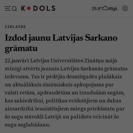
25.8°
Rīgā
IZKLAIDE
Izdod jaunu Latvijas Sarkano
Abonēt
Pieslēgties
grāmatu
22.janvārī Latvijas Universitātes Zinātņu mājā
Ziņas
Tēmas
svinīgi atvērts jaunais Latvijas Sarkanās grāmatas
Politika
Viedokļi
izdevums. Tas ir pēdējās desmitgadēs plašākais
un aktuālākais zinātniskais apkopojums par
Pašvaldības
Dzīve un ticība
valstī retām, apdraudētām un izzudušām sugām,
Izglītība
Ekonomika
kas sabiedrībai, politikas veidotājiem un dabas
Veselība
Krimināli
aizsardzībā iesaistītajiem sniegs priekšstatu par
šo sugu stāvokli Latvijā un palīdzēs veicināt šo
Ģimene
Izklaide
sugu saglabāšanu.
Vide
Sarunas