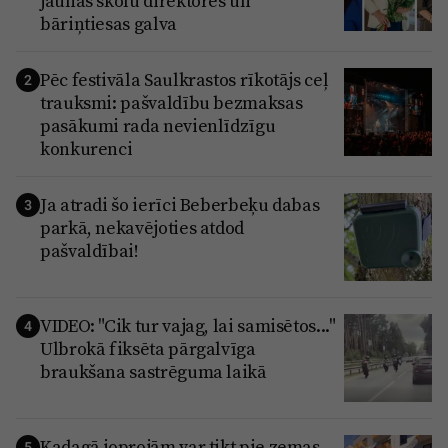
jaunas skolu direktores un
bāriņtiesas galva
Pēc festivāla Saulkrastos rīkotājs ceļ
2
trauksmi: pašvaldību bezmaksas
pasākumi rada nevienlīdzīgu
konkurenci
Ja atradi šo ierīci Beberbeķu dabas
3
parkā, nekavējoties atdod
pašvaldībai!
VIDEO: "Cik tur vajag, lai samisētos..."
4
Ulbrokā fiksēta pārgalvīga
braukšana sastrēguma laikā
Kadagā joprojām var tikt pie zemas
5