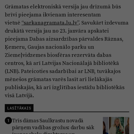
Grāmatas elektroniskā versija jau drīzumā būs
brīvi pieejama ikvienam interesentam
vietnē
“sarkanagramata.lu.lv”
. Savukārt izdevuma
drukātā versija jau no 23. janvāra apskatei
pieejama Dabas aizsardzības pārvaldes Rāznas,
Ķemeru, Gaujas nacionālo parku un
Ziemeļvidzemes biosfēras rezervāta dabas
centros, kā arī Latvijas Nacionālajā bibliotēkā
(LNB). Pateicoties sadarbībai ar LNB, tuvākajos
mēnešos grāmatas varēs lasīt arī lielākajās
publiskajās, kā arī izglītības iestāžu bibliotēkās
visā Latvijā.
LASĪTĀKAIS
Trīs dāmas Saulkrastu novadā
1
pārņem vadības grožus: darbu sāk