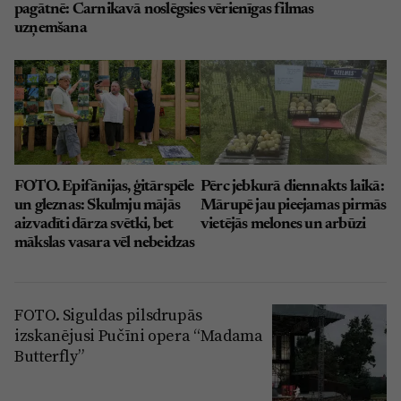
pagātnē: Carnikavā noslēgsies vērienīgas filmas
uzņemšana
FOTO. Epifānijas, ģitārspēle
Pērc jebkurā diennakts laikā:
un gleznas: Skulmju mājās
Mārupē jau pieejamas pirmās
aizvadīti dārza svētki, bet
vietējās melones un arbūzi
mākslas vasara vēl nebeidzas
FOTO. Siguldas pilsdrupās
izskanējusi Pučīni opera “Madama
Butterfly”