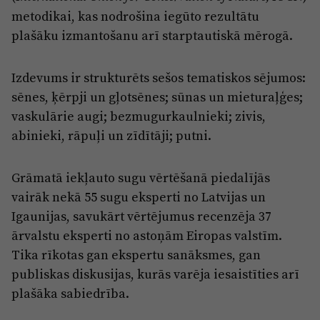
metodikai, kas nodrošina iegūto rezultātu
plašāku izmantošanu arī starptautiskā mērogā.
Izdevums ir strukturēts sešos tematiskos sējumos:
sēnes, ķērpji un gļotsēnes; sūnas un mieturaļģes;
vaskulārie augi; bezmugurkaulnieki; zivis,
abinieki, rāpuļi un zīdītāji; putni.
Grāmatā iekļauto sugu vērtēšanā piedalījās
vairāk nekā 55 sugu eksperti no Latvijas un
Igaunijas, savukārt vērtējumus recenzēja 37
ārvalstu eksperti no astoņām Eiropas valstīm.
Tika rīkotas gan ekspertu sanāksmes, gan
publiskas diskusijas, kurās varēja iesaistīties arī
plašāka sabiedrība.