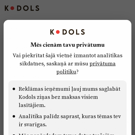
Kontakti
Reklāma
Mēs cienām tavu privātumu
Par laikrakstu
Vai piekrītat šajā vietnē izmantot analītikas
Privātuma politika
sīkdatnes, saskaņā ar mūsu
privātuma
Ētikas kodekss
politiku
?
Lietošanas noteikumi
Pārredzamības paziņojumi
Reklāmas ieņēmumi ļauj mums saglabāt
Kodols ziņas bez maksas visiem
lasītājiem.
Eiropas Savienības Atveseļošanas un noturības mehānisma plāna
Analītika palīdz saprast, kuras tēmas tev
2.2. reformu un investīciju virziena “Uzņēmumu digitālā
transformācija un inovācijas” 2.2.1.5.i. investīcijas “Mediju nozares
ir svarīgas.
uzņēmumu digitālās transformācijas veicināšana” pasākuma
“Mācības mediju nozares speciālistu digitālās kompetences un