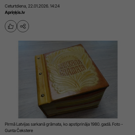
Ceturtdiena, 22.01.2026. 14:24
Sports
Pasākumi
Apriņķis.lv
Drošība
Pierīga
Projekti
Ādaži
Mediju atbalsta fonds
Ķekava
Zivju fonds
Mārupe
Zaļā nākotne
Olaine
Iedvesmai nav vecuma
Ropaži
Vide
Salaspils
Kodols
Saulkrasti
Pirmā Latvijas sarkanā grāmata, ko apstiprināja 1980. gadā. Foto -
Kontakti
Gunta Čekstere
Sigulda