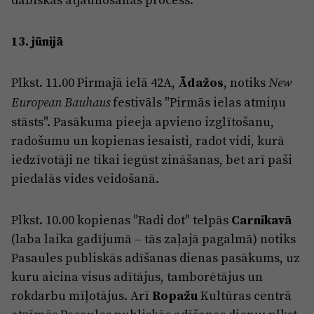
13. jūnijā
Plkst. 11.00 Pirmajā ielā 42A,
Ādažos
, notiks
New
festivāls "Pirmās ielas atmiņu
European Bauhaus
stāsts". Pasākuma pieeja apvieno izglītošanu,
radošumu un kopienas iesaisti, radot vidi, kurā
iedzīvotāji ne tikai iegūst zināšanas, bet arī paši
piedalās vides veidošanā.
Plkst. 10.00 kopienas "Radi dot" telpās
Carnikavā
(laba laika gadījumā – tās zaļajā pagalmā) notiks
Pasaules publiskās adīšanas dienas pasākums, uz
kuru aicina visus adītājus, tamborētājus un
rokdarbu mīļotājus. Arī
Ropažu
Kultūras centrā