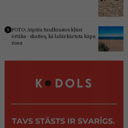
FOTO: Atpūta Saulkrastos kļūst
5
ērtāka - skaties, kā labiekārtota kāpu
zona