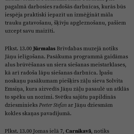
pagalmā darbosies radošās darbnīcas, kurās būs
iespēja praktiski iepazīt un izmēģināt māla
trauku gatavošanu, šķīvju apgleznošanu, pašiem
uzcept savu maizīti.
Plkst. 13.00
Jūrmalas
Brīvdabas muzejā notiks
Jāņu ielīgošana. Pasākuma programmā gaidāmas
alus brūvēšanas un siera siešanas meistarklases,
kā arī radoša lāpu siešanas darbnīca. Īpašu
noskaņu pasākumam piešķirs zāļu sieva Solvita
Emsiņa, kura aizvedīs Jāņu zāļu pasaulē un atklās
to spēku un nozīmi. Svētku sajūtu papildinās
dziesminieks
ar Jāņu dziesmām
Peeter Stefan
kokles skaņas pavadījumā.
Plkst. 13.00 Jomas ielā 7,
Carnikavā
, notiks