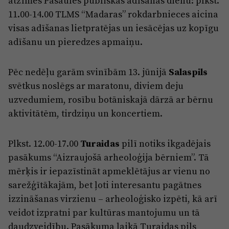
atzīmēs Pasaules publiskās adīšanas dienu: plkst.
11.00-14.00 TLMS “Madaras” rokdarbnieces aicina
visas adīšanas lietpratējas un iesācējas uz kopīgu
adīšanu un pieredzes apmaiņu.
Pēc nedēļu garām svinībām 13. jūnijā
Salaspils
svētkus noslēgs ar maratonu, diviem deju
uzvedumiem, rosību botāniskajā dārzā ar bērnu
aktivitātēm, tirdziņu un koncertiem.
Plkst. 12.00-17.00
Turaidas
pilī notiks ikgadējais
pasākums “Aizraujošā arheoloģija bērniem”. Tā
mērķis ir iepazīstināt apmeklētājus ar vienu no
sarežģītākajām, bet ļoti interesantu pagātnes
izzināšanas virzienu – arheoloģisko izpēti, kā arī
veidot izpratni par kultūras mantojumu un tā
daudzveidību. Pasākuma laikā Turaidas pils