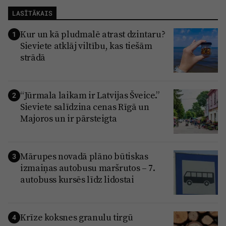
LASĪTĀKAIS
Kur un kā pludmalē atrast dzintaru?
1
Sieviete atklāj viltību, kas tiešām
strādā
“Jūrmala laikam ir Latvijas Šveice.”
2
Sieviete salīdzina cenas Rīgā un
Majoros un ir pārsteigta
Mārupes novadā plāno būtiskas
3
izmaiņas autobusu maršrutos – 7.
autobuss kursēs līdz lidostai
Krīze koksnes granulu tirgū
4