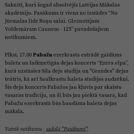
Saknīti, kurš šogad absolvējis Latvijas Mākslas
akadēmiju. Pasākums ir viens no izstādes “No
Jūrmalas līdz Roņu salai. Gleznotājam
Voldemāram Caunem - 125” pavadošajiem
notikumiem.
Plkst. 17.00
Pabažu
ezerkrasta estrādē gaidāms
baleta un laikmetīgās dejas koncerts “Ezera elpa”,
kurā uzstāsies Sila deju studija un "Grandes" dejas
teātris, kā arī Saulkrastu baleta studijas audzēkņi.
Šis deju koncerts Pabažos jau kļuvis par skaistu
vasaras tradīciju, un šī būs jau piektā vasara, kad
Pabažu ezerkrastā būs baudāma baleta dejas
māksla.
Vairāk notikumu -
sadaļā "Pasākumi"
.