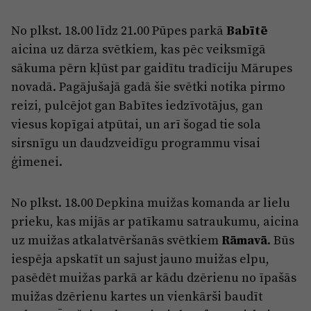
Reklāma
Jūrmala
Par laikrakstu
No plkst. 18.00 līdz 21.00 Pūpes parkā
Babītē
aicina uz dārza svētkiem, kas pēc veiksmīgā
Privātuma politika
sākuma pērn kļūst par gaidītu tradīciju Mārupes
Ētikas kodekss
novadā. Pagājušajā gadā šie svētki notika pirmo
reizi, pulcējot gan Babītes iedzīvotājus, gan
Lietošanas noteikumi
viesus kopīgai atpūtai, un arī šogad tie sola
Pārredzamības paziņojumi
sirsnīgu un daudzveidīgu programmu visai
Sludinājumi
ģimenei.
No plkst. 18.00 Depkina muižas komanda ar lielu
prieku, kas mijās ar patīkamu satraukumu, aicina
uz muižas atkalatvēršanās svētkiem
Rāmavā
. Būs
iespēja apskatīt un sajust jauno muižas elpu,
pasēdēt muižas parkā ar kādu dzērienu no īpašās
muižas dzērienu kartes un vienkārši baudīt