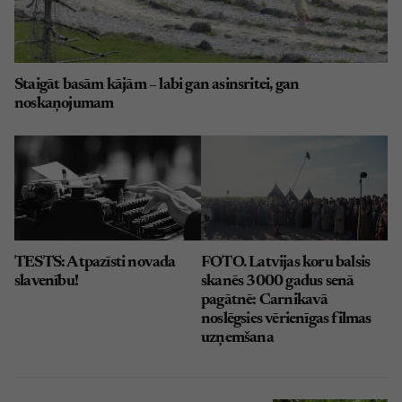
Staigāt basām kājām – labi gan asinsritei, gan
noskaņojumam
TESTS: Atpazīsti novada
FOTO. Latvijas koru balsis
slavenību!
skanēs 3000 gadus senā
pagātnē: Carnikavā
noslēgsies vērienīgas filmas
uzņemšana