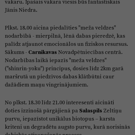
vakaru. Īpašais vakara viesis būs fantastiskais
Jānis Niedra.
Plkst. 18.00 aicina piedalīties "meža veldzes"
nodarbībā - mierpilnā, lēnā dabas pieredzē, kas
palīdz atjaunot emocionālos un fiziskos resursus.
Sākums -
Carnikavas
Novadpētniecības centrā.
Nodarbības laikā iepazīs "meža veldzes"
("shinrin-yoku") principus, dosies līdz 2km garā
maršrutā un piedzīvos dabas klātbūtni caur
dažādiem maņu vingrinājumiem.
No plkst. 18.30 līdz 21.00 interesenti aicināti
doties izzinošā pārgājienā pa
Salaspils
Zeltiņu
purvu, iepazīstot unikālus biotopus – karsta
kriteni un degradētu augsto purvu, kurā norisinās
dabiskās atjaunošanās process.