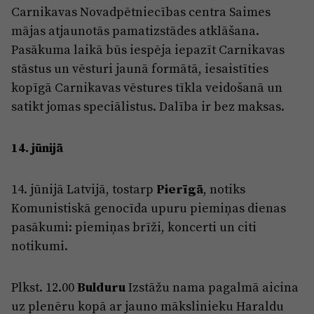
Carnikavas Novadpētniecības centra Saimes
mājas atjaunotās pamatizstādes atklāšana.
Pasākuma laikā būs iespēja iepazīt Carnikavas
stāstus un vēsturi jaunā formātā, iesaistīties
kopīgā Carnikavas vēstures tīkla veidošanā un
satikt jomas speciālistus. Dalība ir bez maksas.
14. jūnijā
14. jūnijā Latvijā, tostarp
Pierīgā
, notiks
Komunistiskā genocīda upuru piemiņas dienas
pasākumi: piemiņas brīži, koncerti un citi
notikumi.
Plkst. 12.00
Bulduru
Izstāžu nama pagalmā aicina
uz plenēru kopā ar jauno mākslinieku Haraldu