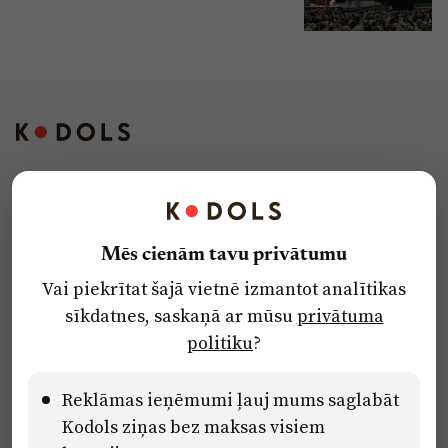
Kontakti
Reklāma
Mēs cienām tavu privātumu
Par laikrakstu
Vai piekrītat šajā vietnē izmantot analītikas
Privātuma politika
sīkdatnes, saskaņā ar mūsu
privātuma
Ētikas kodekss
politiku
?
Lietošanas noteikumi
Pārredzamības paziņojumi
Reklāmas ieņēmumi ļauj mums saglabāt
Kodols ziņas bez maksas visiem