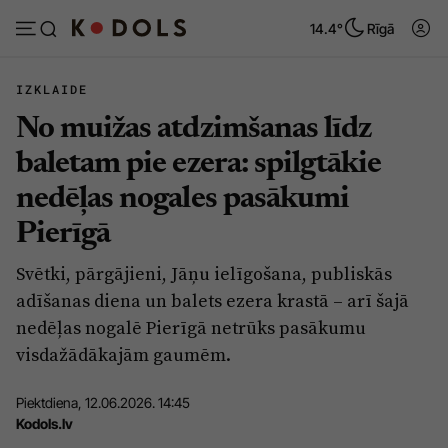
14.4°
Rīgā
IZKLAIDE
No muižas atdzimšanas līdz
Abonēt
Pieslēgties
baletam pie ezera: spilgtākie
nedēļas nogales pasākumi
Ziņas
Tēmas
Pierīgā
Politika
Viedokļi
Svētki, pārgājieni, Jāņu ielīgošana, publiskās
Pašvaldības
Dzīve un ticība
adīšanas diena un balets ezera krastā – arī šajā
Izglītība
Ekonomika
nedēļas nogalē Pierīgā netrūks pasākumu
visdažādākajām gaumēm.
Veselība
Krimināli
Ģimene
Izklaide
Piektdiena, 12.06.2026. 14:45
Kodols.lv
Vide
Sarunas