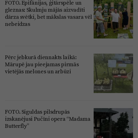
FOTO. Epifānijas, ģitārspēle un
gleznas: Skulmju mājās aizvadīti
dārza svētki, bet mākslas vasara vēl
nebeidzas
Pērc jebkurā diennakts laikā:
Mārupē jau pieejamas pirmās
vietējās melones un arbūzi
FOTO. Siguldas pilsdrupās
izskanējusi Pučīni opera “Madama
Butterfly”