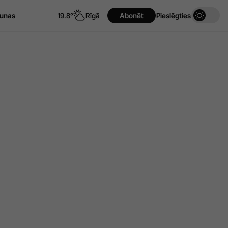
unas
19.8°
Rīgā
Abonēt
Pieslēgties