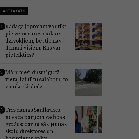
LASĪTĀKAIS
Kadagā joprojām var tikt
1
pie zemas īres maksas
dzīvokļiem, bet tie nav
domāti visiem. Kas var
pieteikties?
Mārupieši dusmīgi: tā
2
vietā, lai tiltu salabotu, to
vienkārši slēdz
Trīs dāmas Saulkrastu
3
novadā pārņem vadības
grožus: darbu sāk jaunas
skolu direktores un
bāriņtiesas galva