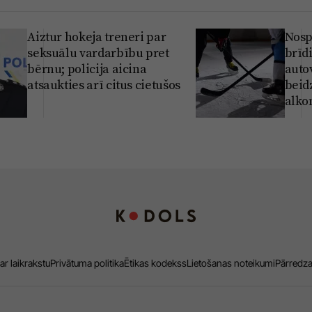
Aiztur hokeja treneri par
Nosp
seksuālu vardarbību pret
brīd
bērnu; policija aicina
auto
atsaukties arī citus cietušos
beid
alko
ar laikrakstu
Privātuma politika
Ētikas kodekss
Lietošanas noteikumi
Pārredz