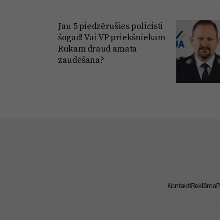
Jau 5 piedzērušies policisti
šogad! Vai VP priekšniekam
Rukam draud amata
zaudēšana?
Kontakti
Reklāma
P