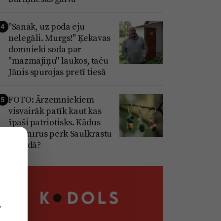
"Sanāk, uz poda eju
4
nelegāli. Murgs!" Ķekavas
domnieki soda par
"mazmājiņu" laukos, taču
Jānis spurojas pretī tiesā
FOTO: Ārzemniekiem
5
visvairāk patīk kaut kas
īpaši patriotisks. Kādus
suvenīrus pērk Saulkrastu
novadā?
,