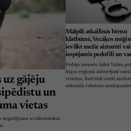
Mālpilī atkailinās bērnu
klātbūtnē, Vecāķos mēģin
ievilkt mežā: aizturēti va
iespējamie pedofili un v
Pēdējo mēnešu laikā Valsts pol
Rīgas reģionā aizturējusi vair
 uz gājēju
vīriešus, kuri tiek turēti aizdo
seksuāla rakstura noziegumie
sipēdistu un
uma vietas
mes negadījuma aculieciniekus
u.