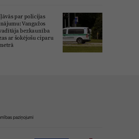
ļāvās par policijas
inājumu: Vangažos
vadītāja bezkaunība
zas ar šokējošu ciparu
metrā
amības paziņojumi