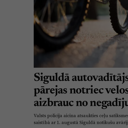
Siguldā autovadītājs
pārejas notriec velo
aizbrauc no negadīj
Valsts policija aicina atsaukties ceļu satiks
saistībā ar 1. augustā Siguldā notikušu avārij