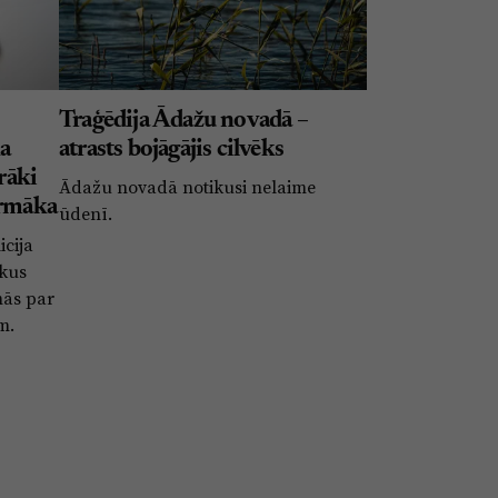
Traģēdija Ādažu novadā –
a
atrasts bojāgājis cilvēks
irāki
Ādažu novadā notikusi nelaime
armāka
ūdenī.
icija
ākus
mās par
m.