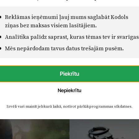
Reklāmas ieņēmumi ļauj mums saglabāt Kodols
ziņas bez maksas visiem lasītājiem.
Analītika palīdz saprast, kuras tēmas tev ir svarīgas
Mēs nepārdodam tavus datus trešajām pusēm.
Piekrītu
Nepiekrītu
Izvēli vari mainīt jebkurā laikā, notīrot pārlūkprogrammas sīkdatnes.