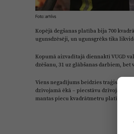
Foto: arhīvs
Kopējā degšanas platība bija 700 kvadr
ugunsdzēsēji, un ugunsgrēks tika likvidē
Kopumā aizvadītajā diennaktī VUGD val
dzēšanu, 31 uz glābšanas darbiem, bet 
Viens negadījums beidzies traģiski. Au
dzīvojamā ēkā – piecstāvu dzīvojamās m
mantas piecu kvadrātmetru platībā. Ugu