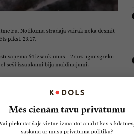
ātmetru. Notikumā strādāja vairāk nekā desmit
ts plkst. 23.17.
stī saņēma 64 izsaukumus – 27 uz ugunsgrēku
vēl seši izsaukumi bija maldinājumi.
gšdaugavas novadā ugunsgrēks bija izcēlies
ājas piektā stāva dzīvoklī dega sadzīves
nsgrēkā gāja bojā cilvēks.
Mēs cienām tavu privātumu
Vai piekrītat šajā vietnē izmantot analītikas sīkdatnes
saskaņā ar mūsu
privātuma politiku
?