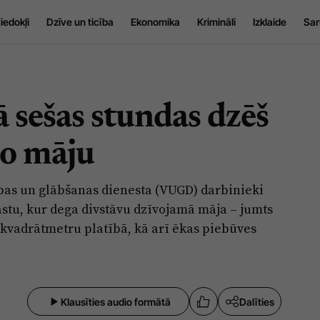
iedokļi
Dzīve un ticība
Ekonomika
Krimināli
Izklaide
Sar
 sešas stundas dzēš
o māju
ības un glābšanas dienesta (VUGD) darbinieki
tu, kur dega divstāvu dzīvojamā māja – jumts
 kvadrātmetru platībā, kā arī ēkas piebūves
Klausīties audio formātā
Dalīties