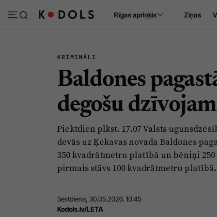
Ropaži
Rīgas apriņķis
Ziņas
V
Pasākumi
Sludinājumi
KRIMINĀLI
Baldones pagastā
degošu dzīvojam
Piektdien plkst. 17.07 Valsts ugunsdzēs
devās uz Ķekavas novada Baldones pagas
350 kvadrātmetru platībā un bēniņi 250
pirmais stāvs 100 kvadrātmetru platībā.
Sestdiena, 30.05.2026. 10:45
Kodols.lv/LETA