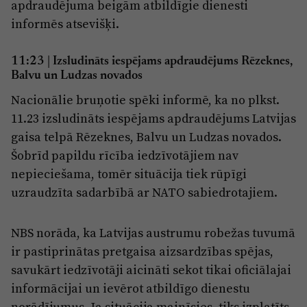
apdraudējuma beigām atbildīgie dienesti
informēs atsevišķi.
11:23
|
Izsludināts iespējams apdraudējums Rēzeknes,
Balvu un Ludzas novados
Nacionālie bruņotie spēki informē, ka no plkst.
11.23 izsludināts iespējams apdraudējums Latvijas
gaisa telpā Rēzeknes, Balvu un Ludzas novados.
Šobrīd papildu rīcība iedzīvotājiem nav
nepieciešama, tomēr situācija tiek rūpīgi
uzraudzīta sadarbībā ar NATO sabiedrotajiem.
NBS norāda, ka Latvijas austrumu robežas tuvumā
ir pastiprinātas pretgaisa aizsardzības spējas,
savukārt iedzīvotāji aicināti sekot tikai oficiālajai
informācijai un ievērot atbildīgo dienestu
norādījumus. Ja situācija mainīsies, tiks izplatīts