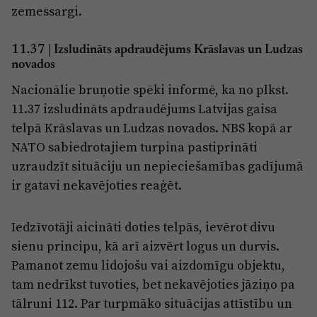
zemessargi.
11.37 | Izsludināts apdraudējums Krāslavas un Ludzas
novados
Nacionālie bruņotie spēki informē, ka no plkst.
11.37 izsludināts apdraudējums Latvijas gaisa
telpā Krāslavas un Ludzas novados. NBS kopā ar
NATO sabiedrotajiem turpina pastiprināti
uzraudzīt situāciju un nepieciešamības gadījumā
ir gatavi nekavējoties reaģēt.
Iedzīvotāji aicināti doties telpās, ievērot divu
sienu principu, kā arī aizvērt logus un durvis.
Pamanot zemu lidojošu vai aizdomīgu objektu,
tam nedrīkst tuvoties, bet nekavējoties jāziņo pa
tālruni 112. Par turpmāko situācijas attīstību un