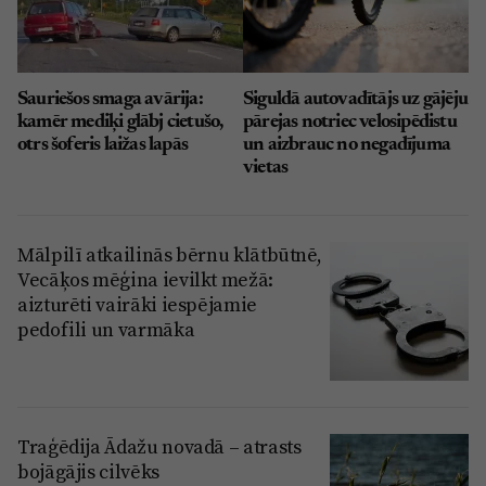
Sauriešos smaga avārija:
Siguldā autovadītājs uz gājēju
kamēr mediķi glābj cietušo,
pārejas notriec velosipēdistu
otrs šoferis laižas lapās
un aizbrauc no negadījuma
vietas
Mālpilī atkailinās bērnu klātbūtnē,
Vecāķos mēģina ievilkt mežā:
aizturēti vairāki iespējamie
pedofili un varmāka
Traģēdija Ādažu novadā – atrasts
bojāgājis cilvēks