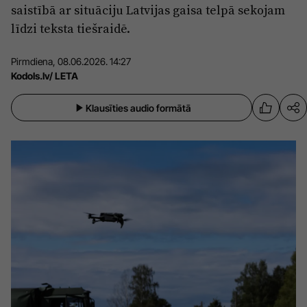
saistībā ar situāciju Latvijas gaisa telpā sekojam
Sports
Pasākumi
līdzi teksta tiešraidē.
Drošība
Pirmdiena, 08.06.2026. 14:27
Kodols.lv/ LETA
Pierīga
Projekti
Klausīties audio formātā
Ādaži
Mediju atbalsta fonds
Ķekava
Zivju fonds
Mārupe
Zaļā nākotne
Olaine
Iedvesmai nav vecuma
Ropaži
Vide
Salaspils
Kodols
Saulkrasti
Kontakti
Sigulda