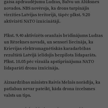
gaisa apdraudējumu Ludzas, Balvu un Alūksnes
novados. NBS novēroja, ka drons turpinājis
virzīties Latvijas teritorijā, tāpēc plkst. 9.20
aktivizēti NATO iznīcinātāji.
Plkst. 9.40 aktivizēts oranžais brīdinājums Ludzas
un Rēzeknes novadā, un sensori liecināja, ka
Krievijas elektromagnētiskās karadarbības
rezultātā Latvijā ielidojis bezpilota lidaparāts.
Plkst. 10.05 pēc vizuāla apstiprinājuma NATO
lidaparāti dronu iznīcināja.
Aizsardzības ministrs Raivis Melnis norādīja, ka
patlaban nevar pateikt, kāda drona izcelsmes
valsts un tips.