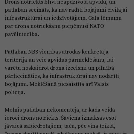
Drons notriekts blīvi neapdzīvotā apvidū, un
patlaban secināts, ka nav radīti bojājumi civilajai
infrastruktūrai un iedzīvotājiem. Gala lēmumu
par drona notriekšanu pieņēmusi NATO
pavēlniecība.
Patlaban NBS vienības atrodas konkrētajā
teritorijā un veic apvidus pārmeklēšanu, lai
varētu noskaidrot drona izcelsmi un pilnībā
pārliecināties, ka infrastruktūrai nav nodarīti
bojājumi. Meklēšanā piesaistīta arī Valsts
policija.
Melnis patlaban nekomentēja, ar kāda veida
ieroci drons notriekts. Šāviena izmaksas esot
jāvaicā sabiedrotajiem, taču, pēc viņa teiktā,
"nevar skaitīt naudā cik šāviens maksā, ja runa ir