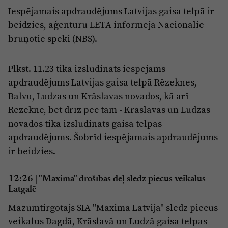
Iespējamais apdraudējums Latvijas gaisa telpā ir
beidzies, aģentūru LETA informēja Nacionālie
bruņotie spēki (NBS).
Plkst. 11.23 tika izsludināts iespējams
apdraudējums Latvijas gaisa telpā Rēzeknes,
Balvu, Ludzas un Krāslavas novados, kā arī
Rēzeknē, bet drīz pēc tam - Krāslavas un Ludzas
novados tika izsludināts gaisa telpas
apdraudējums. Šobrīd iespējamais apdraudējums
ir beidzies.
12:26
| "Maxima" drošības dēļ slēdz piecus veikalus
Latgalē
Mazumtirgotājs SIA "Maxima Latvija" slēdz piecus
veikalus Dagdā, Krāslavā un Ludzā gaisa telpas