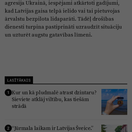
agresija Ukrainā, iespējami atkārtoti gadījumi,
kad Latvijas gaisa telpā ielido vai tai pietuvojas
ārvalstu bezpilota lidaparāti. Tādēļ drošības
dienesti turpina pastiprināti uzraudzīt situāciju
un uzturēt augstu gatavības līmeni.
LASĪTĀKAIS
Kur un kā pludmalē atrast dzintaru?
1
Sieviete atklāj viltību, kas tiešām
strādā
“Jūrmala laikam ir Latvijas Šveice.”
2