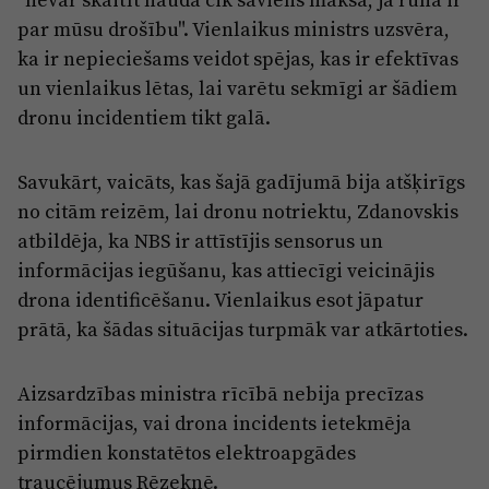
par mūsu drošību". Vienlaikus ministrs uzsvēra,
ka ir nepieciešams veidot spējas, kas ir efektīvas
un vienlaikus lētas, lai varētu sekmīgi ar šādiem
dronu incidentiem tikt galā.
Savukārt, vaicāts, kas šajā gadījumā bija atšķirīgs
no citām reizēm, lai dronu notriektu, Zdanovskis
atbildēja, ka NBS ir attīstījis sensorus un
informācijas iegūšanu, kas attiecīgi veicinājis
drona identificēšanu. Vienlaikus esot jāpatur
prātā, ka šādas situācijas turpmāk var atkārtoties.
Aizsardzības ministra rīcībā nebija precīzas
informācijas, vai drona incidents ietekmēja
pirmdien konstatētos elektroapgādes
traucējumus Rēzeknē.