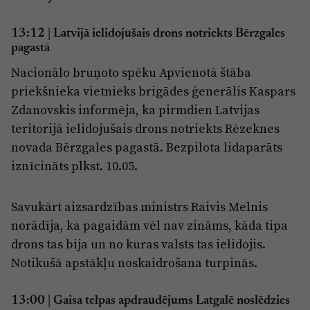
13:12 | Latvijā ielidojušais drons notriekts Bērzgales
pagastā
Nacionālo bruņoto spēku Apvienotā štāba
priekšnieka vietnieks brigādes ģenerālis Kaspars
Zdanovskis informēja, ka pirmdien Latvijas
teritorijā ielidojušais drons notriekts Rēzeknes
novada Bērzgales pagastā. Bezpilota lidaparāts
iznīcināts plkst. 10.05.
Savukārt aizsardzības ministrs Raivis Melnis
norādīja, ka pagaidām vēl nav zināms, kāda tipa
drons tas bija un no kuras valsts tas ielidojis.
Notikušā apstākļu noskaidrošana turpinās.
13:00 | Gaisa telpas apdraudējums Latgalē noslēdzies