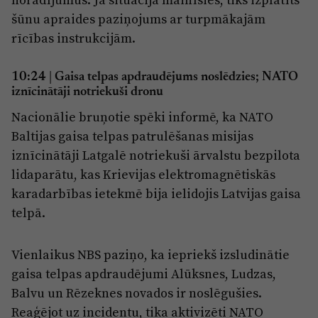
šūnu apraides paziņojums ar turpmākajām
rīcības instrukcijām.
10:24
|
Gaisa telpas apdraudējums noslēdzies; NATO
iznīcinātāji notriekuši dronu
Nacionālie bruņotie spēki informē, ka NATO
Baltijas gaisa telpas patrulēšanas misijas
iznīcinātāji Latgalē notriekuši ārvalstu bezpilota
lidaparātu, kas Krievijas elektromagnētiskās
karadarbības ietekmē bija ielidojis Latvijas gaisa
telpā.
Vienlaikus NBS paziņo, ka iepriekš izsludinātie
gaisa telpas apdraudējumi Alūksnes, Ludzas,
Balvu un Rēzeknes novados ir noslēgušies.
Reaģējot uz incidentu, tika aktivizēti NATO