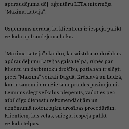
apdraudējuma dēļ, aģentūru LETA informēja
"Maxima Latvija".
Uzņēmums norāda, ka klientiem ir iespēja palikt
veikalā apdraudējuma laikā.
"Maxima Latvija" skaidro, ka saistībā ar drošības
apdraudējumu Latvijas gaisa telpā, rūpēs par
klientu un darbinieku drošību, patlaban ir slēgti
pieci "Maxima" veikali Dagdā, Krāslavā un Ludzā,
kur ir saņemti oranžie šūnapraides paziņojumi.
Lēmums slēgt veikalus pieņemts, vadoties pēc
atbildīgo dienestu rekomendācijām un
uzņēmumā noteiktajām drošības procedūrām.
Klientiem, kas vēlas, sniegta iespēja palikt
veikala telpās.