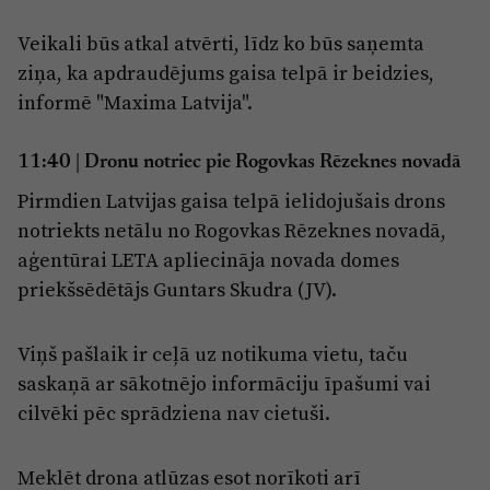
Veikali būs atkal atvērti, līdz ko būs saņemta
ziņa, ka apdraudējums gaisa telpā ir beidzies,
informē "Maxima Latvija".
11:40 |
Dronu notriec pie Rogovkas Rēzeknes novadā
Pirmdien Latvijas gaisa telpā ielidojušais drons
notriekts netālu no Rogovkas Rēzeknes novadā,
aģentūrai LETA apliecināja novada domes
priekšsēdētājs Guntars Skudra (JV).
Viņš pašlaik ir ceļā uz notikuma vietu, taču
saskaņā ar sākotnējo informāciju īpašumi vai
cilvēki pēc sprādziena nav cietuši.
Meklēt drona atlūzas esot norīkoti arī