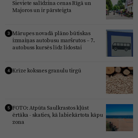
Sieviete salīdzina cenas Rīgā un
Majoros un ir pārsteigta
Mārupes novadā plāno būtiskas
3
izmaiņas autobusu maršrutos – 7.
autobuss kursēs līdz lidostai
Krīze koksnes granulu tirgū
4
FOTO: Atpūta Saulkrastos kļūst
5
ērtāka - skaties, kā labiekārtota kāpu
zona