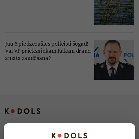
Jau 5 piedzērušies policisti šogad!
Vai VP priekšniekam Rukam draud
amata zaudēšana?
Kontakti