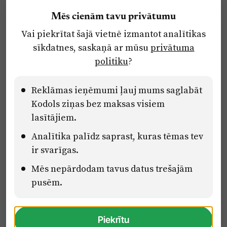
Reklāma
Mēs cienām tavu privātumu
Par laikrakstu
Vai piekrītat šajā vietnē izmantot analītikas
Privātuma politika
sīkdatnes, saskaņā ar mūsu
privātuma
Ētikas kodekss
politiku
?
Lietošanas noteikumi
Pārredzamības paziņojumi
Reklāmas ieņēmumi ļauj mums saglabāt
Kodols ziņas bez maksas visiem
lasītājiem.
Eiropas Savienības Atveseļošanas un noturības mehānisma plāna
Analītika palīdz saprast, kuras tēmas tev
2.2. reformu un investīciju virziena “Uzņēmumu digitālā
transformācija un inovācijas” 2.2.1.5.i. investīcijas “Mediju nozares
ir svarīgas.
uzņēmumu digitālās transformācijas veicināšana” pasākuma
“Mācības mediju nozares speciālistu digitālās kompetences un
Mēs nepārdodam tavus datus trešajām
zināšanu pilnveidošanai” projektā Latvijas Mediju nozares
pusēm.
kompetenču centrs (2.2.1.5.i.0/2/24/A/CFLA/001).
Piekrītu