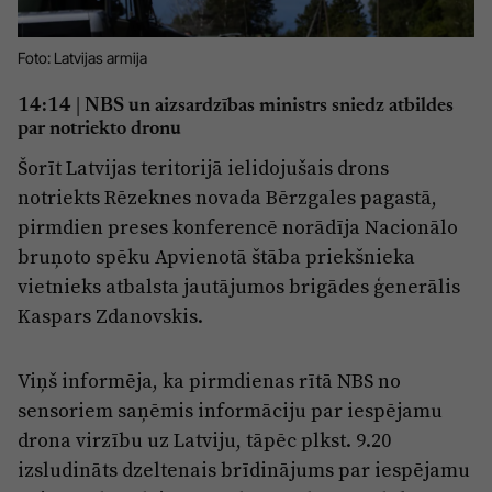
Reklāma
Jūrmala
Par laikrakstu
Foto: Latvijas armija
Privātuma politika
14:14 |
NBS un aizsardzības ministrs sniedz atbildes
Ētikas kodekss
par notriekto dronu
Šorīt Latvijas teritorijā ielidojušais drons
Lietošanas noteikumi
notriekts Rēzeknes novada Bērzgales pagastā,
Pārredzamības paziņojumi
pirmdien preses konferencē norādīja Nacionālo
Sludinājumi
bruņoto spēku Apvienotā štāba priekšnieka
vietnieks atbalsta jautājumos brigādes ģenerālis
Kaspars Zdanovskis.
Viņš informēja, ka pirmdienas rītā NBS no
sensoriem saņēmis informāciju par iespējamu
drona virzību uz Latviju, tāpēc plkst. 9.20
izsludināts dzeltenais brīdinājums par iespējamu