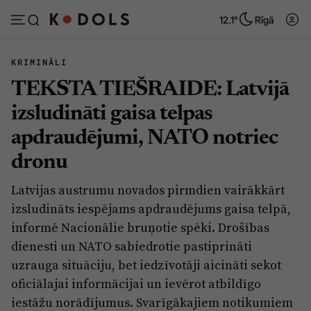
12.1°
Rīgā
KRIMINĀLI
TEKSTA TIEŠRAIDE: Latvijā
Abonēt
Pieslēgties
izsludināti gaisa telpas
apdraudējumi, NATO notriec
Ziņas
Tēmas
dronu
Politika
Viedokļi
Latvijas austrumu novados pirmdien vairākkārt
Pašvaldības
Dzīve un ticība
izsludināts iespējams apdraudējums gaisa telpā,
Izglītība
Ekonomika
informē Nacionālie bruņotie spēki. Drošības
dienesti un NATO sabiedrotie pastiprināti
Veselība
Krimināli
uzrauga situāciju, bet iedzīvotāji aicināti sekot
Ģimene
Izklaide
oficiālajai informācijai un ievērot atbildīgo
Vide
iestāžu norādījumus. Svarīgākajiem notikumiem
Sarunas