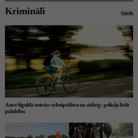
Krimināli
Vairāk
Auto Siguldā notriec velosipēdistu un aizbēg - policija lūdz
palīdzību