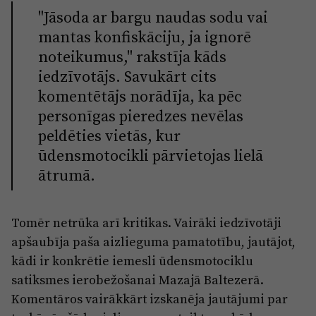
"Jāsoda ar bargu naudas sodu vai
mantas konfiskāciju, ja ignorē
noteikumus," rakstīja kāds
iedzīvotājs. Savukārt cits
komentētājs norādīja, ka pēc
personīgas pieredzes nevēlas
peldēties vietās, kur
ūdensmotocikli pārvietojas lielā
ātrumā.
Tomēr netrūka arī kritikas. Vairāki iedzīvotāji
apšaubīja paša aizlieguma pamatotību, jautājot,
kādi ir konkrētie iemesli ūdensmotociklu
satiksmes ierobežošanai Mazajā Baltezerā.
Komentāros vairākkārt izskanēja jautājumi par