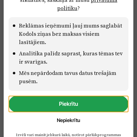
Ētikas kodekss
politiku
?
Lietošanas noteikumi
Pārredzamības paziņojumi
Reklāmas ieņēmumi ļauj mums saglabāt
Kodols ziņas bez maksas visiem
lasītājiem.
Eiropas Savienības Atveseļošanas un noturības mehānisma plāna
Analītika palīdz saprast, kuras tēmas tev
2.2. reformu un investīciju virziena “Uzņēmumu digitālā
transformācija un inovācijas” 2.2.1.5.i. investīcijas “Mediju nozares
ir svarīgas.
uzņēmumu digitālās transformācijas veicināšana” pasākuma
Mēs nepārdodam tavus datus trešajām
“Mācības mediju nozares speciālistu digitālās kompetences un
zināšanu pilnveidošanai” projektā Latvijas Mediju nozares
pusēm.
kompetenču centrs (2.2.1.5.i.0/2/24/A/CFLA/001).
Piekrītu
Nepiekrītu
Izvēli vari mainīt jebkurā laikā, notīrot pārlūkprogrammas