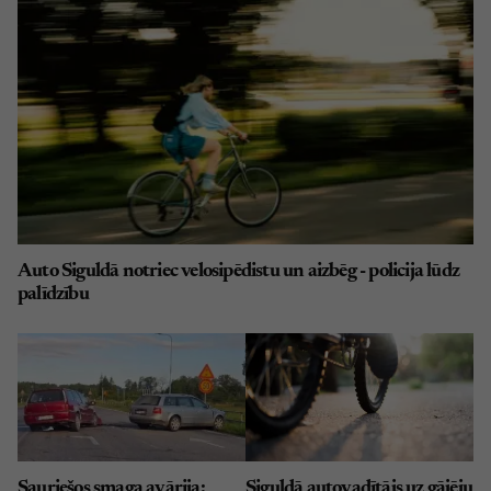
Auto Siguldā notriec velosipēdistu un aizbēg - policija lūdz
palīdzību
Sauriešos smaga avārija:
Siguldā autovadītājs uz gājēju