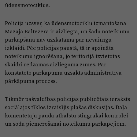
Reklāma
ūdensmotociklus.
Jūrmala
Par laikrakstu
Policija uzsver, ka ūdensmotociklu izmantošana
Privātuma politika
Mazajā Baltezerā ir aizliegta, un šādu noteikumu
Ētikas kodekss
pārkāpšana nav uzskatāma par nevainīgu
Lietošanas noteikumi
izklaidi. Pēc policijas paustā, tā ir apzināta
noteikumu ignorēšana, jo teritorijā izvietotas
Pārredzamības paziņojumi
skaidri redzamas aizlieguma zīmes. Par
Sludinājumi
konstatēto pārkāpumu uzsākts administratīvā
pārkāpuma process.
Tikmēr pašvaldības policijas publicētais ieraksts
sociālajos tīklos izraisījis plašas diskusijas. Daļa
komentētāju pauda atbalstu stingrākai kontrolei
un sodu piemērošanai noteikumu pārkāpējiem.