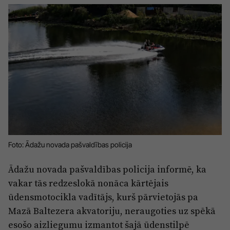
Sports
Pasākumi
Drošība
Pierīga
Projekti
Ādaži
Mediju atbalsta fonds
Ķekava
Zivju fonds
Mārupe
Zaļā nākotne
Foto: Ādažu novada pašvaldības policija
Olaine
Iedvesmai nav vecuma
Ropaži
Vide
Ādažu novada pašvaldības policija informē, ka
vakar tās redzeslokā nonāca kārtējais
Salaspils
Kodols
ūdensmotocikla vadītājs, kurš pārvietojās pa
Saulkrasti
Mazā Baltezera akvatoriju, neraugoties uz spēkā
Kontakti
esošo aizliegumu izmantot šajā ūdenstilpē
Sigulda