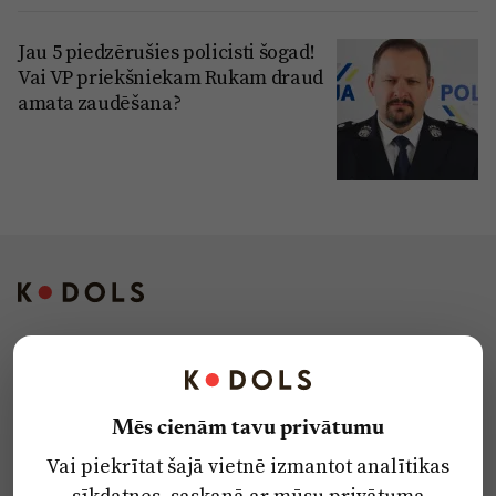
Jau 5 piedzērušies policisti šogad!
Vai VP priekšniekam Rukam draud
amata zaudēšana?
Kontakti
Reklāma
Mēs cienām tavu privātumu
Par laikrakstu
Vai piekrītat šajā vietnē izmantot analītikas
Privātuma politika
sīkdatnes, saskaņā ar mūsu
privātuma