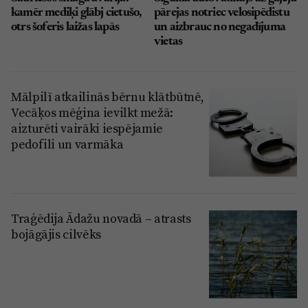
kamēr mediķi glābj cietušo,
pārejas notriec velosipēdistu
otrs šoferis laižas lapās
un aizbrauc no negadījuma
vietas
Mālpilī atkailinās bērnu klātbūtnē,
Vecāķos mēģina ievilkt mežā:
aizturēti vairāki iespējamie
pedofili un varmāka
Traģēdija Ādažu novadā – atrasts
bojāgājis cilvēks