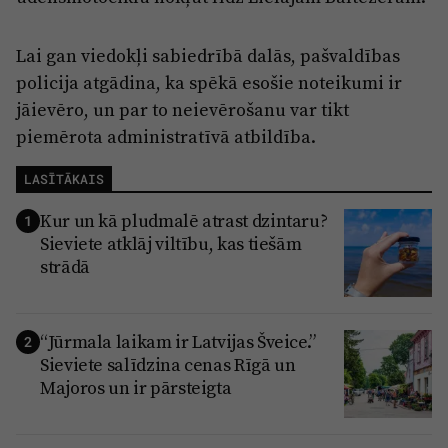
Lai gan viedokļi sabiedrībā dalās, pašvaldības
policija atgādina, ka spēkā esošie noteikumi ir
jāievēro, un par to neievērošanu var tikt
piemērota administratīvā atbildība.
LASĪTĀKAIS
Kur un kā pludmalē atrast dzintaru?
1
Sieviete atklāj viltību, kas tiešām
strādā
“Jūrmala laikam ir Latvijas Šveice.”
2
Sieviete salīdzina cenas Rīgā un
Majoros un ir pārsteigta