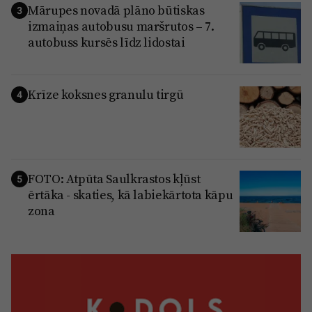
Mārupes novadā plāno būtiskas
3
izmaiņas autobusu maršrutos – 7.
autobuss kursēs līdz lidostai
Krīze koksnes granulu tirgū
4
FOTO: Atpūta Saulkrastos kļūst
5
ērtāka - skaties, kā labiekārtota kāpu
zona