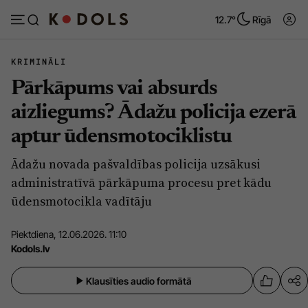
12.7°
Rīgā
KRIMINĀLI
Pārkāpums vai absurds
Abonēt
Pieslēgties
aizliegums? Ādažu policija ezerā
aptur ūdensmotociklistu
Ziņas
Tēmas
Ādažu novada pašvaldības policija uzsākusi
Politika
Viedokļi
administratīvā pārkāpuma procesu pret kādu
Pašvaldības
Dzīve un ticība
ūdensmotocikla vadītāju
Izglītība
Ekonomika
Piektdiena, 12.06.2026. 11:10
Veselība
Krimināli
Kodols.lv
Ģimene
Izklaide
Klausīties audio formātā
Vide
Sarunas