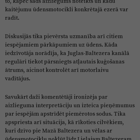
to, kāpēc šāds aizliegums noteikts un kādu
kaitējumu ūdensmotocikli konkrētajā ezerā var
radīt.
Diskusijās tika pievērsta uzmanība arī citiem
iespējamiem pārkāpumiem uz ūdens. Kāda
iedzīvotāja norādīja, ka Juglas-Baltezera kanālā
regulāri tiekot pārsniegts atļautais kuģošanas
ātrums, aicinot kontrolēt arī motorlaivu
vadītājus.
Savukārt daži komentētāji ironizēja par
aizlieguma interpretāciju un izteica pieņēmumus
par iespējām apstrīdēt piemērotos sodus. Tika
apspriesta arī situācija, kā rīkoties cilvēkiem,
kuri dzīvo pie Mazā Baltezera un vēlas ar
ūdensmotociklu nokļūt līdz Lielajam Baltezeram.