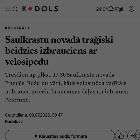
24.9°
Rīgā
KRIMINĀLI
Saulkrastu novadā traģiski
Abonēt
Pieslēgties
beidzies izbrauciens ar
velosipēdu
Ziņas
Tēmas
Trešdien ap plkst. 17.30 Saulkrastu novada
Politika
Viedokļi
Priedēs, Rožu bulvārī, kāds velosipēda vadītājs
Pašvaldības
Dzīve un ticība
nobrauca no ceļa braucamās daļas un iebrauca
Pēterupē.
Izglītība
Ekonomika
Veselība
Krimināli
Ceturtdiena, 09.07.2026. 09:47
Kodols.lv
Ģimene
Izklaide
Vide
Sarunas
Klausīties audio formātā