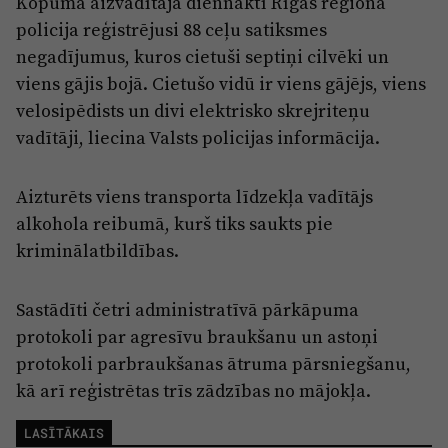
Kopumā aizvadītajā diennaktī Rīgas reģionā
Reklāma
policija reģistrējusi 88 ceļu satiksmes
Jūrmala
Par laikrakstu
negadījumus, kuros cietuši septiņi cilvēki un
Privātuma politika
viens gājis bojā. Cietušo vidū ir viens gājējs, viens
velosipēdists un divi elektrisko skrejriteņu
Ētikas kodekss
vadītāji, liecina Valsts policijas informācija.
Lietošanas noteikumi
Pārredzamības paziņojumi
Aizturēts viens transporta līdzekļa vadītājs
alkohola reibumā, kurš tiks saukts pie
Sludinājumi
kriminālatbildības.
Sastādīti četri administratīvā pārkāpuma
protokoli par agresīvu braukšanu un astoņi
protokoli parbraukšanas ātruma pārsniegšanu,
kā arī reģistrētas trīs zādzības no mājokļa.
LASĪTĀKAIS