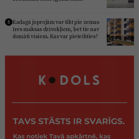
Kadagā joprojām var tikt pie zemas
5
īres maksas dzīvokļiem, bet tie nav
domāti visiem. Kas var pieteikties?