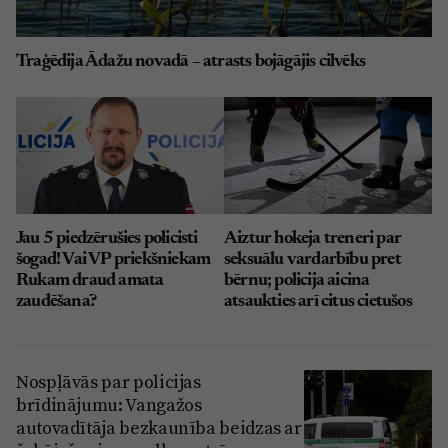
Traģēdija Ādažu novadā – atrasts bojāgājis cilvēks
Jau 5 piedzērušies policisti
Aiztur hokeja treneri par
šogad! Vai VP priekšniekam
seksuālu vardarbību pret
Rukam draud amata
bērnu; policija aicina
zaudēšana?
atsaukties arī citus cietušos
Nospļāvās par policijas
brīdinājumu: Vangažos
autovadītāja bezkaunība beidzas ar