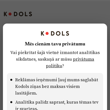
Kontakti
Reklāma
Mēs cienām tavu privātumu
Par laikrakstu
Vai piekrītat šajā vietnē izmantot analītikas
Privātuma politika
sīkdatnes, saskaņā ar mūsu
privātuma
Ētikas kodekss
politiku
?
Lietošanas noteikumi
Pārredzamības paziņojumi
Reklāmas ieņēmumi ļauj mums saglabāt
Kodols ziņas bez maksas visiem
lasītājiem.
Eiropas Savienības Atveseļošanas un noturības mehānisma plāna
Analītika palīdz saprast, kuras tēmas tev
2.2. reformu un investīciju virziena “Uzņēmumu digitālā
transformācija un inovācijas” 2.2.1.5.i. investīcijas “Mediju nozares
ir svarīgas.