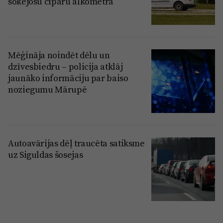
šokējošu ciparu alkometrā
Mēģināja noindēt dēlu un
dzīvesbiedru – policija atklāj
jaunāko informāciju par baiso
noziegumu Mārupē
Autoavārijas dēļ traucēta satiksme
uz Siguldas šosejas