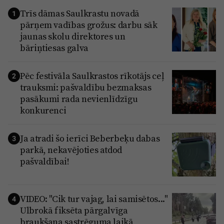
Trīs dāmas Saulkrastu novadā
1
pārņem vadības grožus: darbu sāk
jaunas skolu direktores un
bāriņtiesas galva
Pēc festivāla Saulkrastos rīkotājs ceļ
2
trauksmi: pašvaldību bezmaksas
pasākumi rada nevienlīdzīgu
konkurenci
Ja atradi šo ierīci Beberbeķu dabas
3
parkā, nekavējoties atdod
pašvaldībai!
VIDEO: "Cik tur vajag, lai samisētos..."
4
Ulbrokā fiksēta pārgalvīga
braukšana sastrēguma laikā