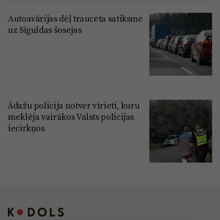
Autoavārijas dēļ traucēta satiksme
uz Siguldas šosejas
Ādažu policija notver vīrieti, kuru
meklēja vairākos Valsts policijas
iecirkņos