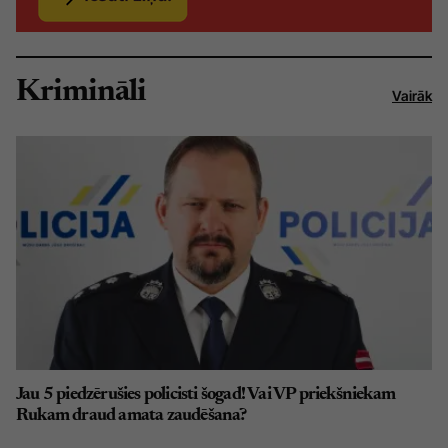
Krimināli
Vairāk
Jau 5 piedzērušies policisti šogad! Vai VP priekšniekam
Rukam draud amata zaudēšana?