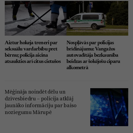
Aiztur hokeja treneri par
Nospļāvās par policijas
seksuālu vardarbību pret
brīdinājumu: Vangažos
bērnu; policija aicina
autovadītāja bezkaunība
atsaukties arī citus cietušos
beidzas ar šokējošu ciparu
alkometrā
Mēģināja noindēt dēlu un
dzīvesbiedru – policija atklāj
jaunāko informāciju par baiso
noziegumu Mārupē