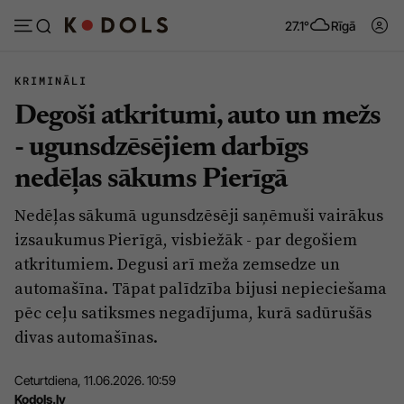
27.1°
Rīgā
KRIMINĀLI
Degoši atkritumi, auto un mežs
Abonēt
Pieslēgties
- ugunsdzēsējiem darbīgs
nedēļas sākums Pierīgā
Ziņas
Tēmas
Nedēļas sākumā ugunsdzēsēji saņēmuši vairākus
Politika
Viedokļi
izsaukumus Pierīgā, visbiežāk - par degošiem
Pašvaldības
Dzīve un ticība
atkritumiem. Degusi arī meža zemsedze un
automašīna. Tāpat palīdzība bijusi nepieciešama
Izglītība
Ekonomika
pēc ceļu satiksmes negadījuma, kurā sadūrušās
Veselība
Krimināli
divas automašīnas.
Ģimene
Izklaide
Ceturtdiena, 11.06.2026. 10:59
Vide
Sarunas
Kodols.lv