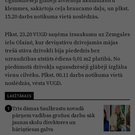
Ugunsdzēsēji glābēji atvienoja akumulatoru
klemmes, sakārtoja ceļa braucamo daļu, un plkst.
15.20 darbs notikuma vietā noslēdzās.
Plkst. 23.20 VUGD saņēma izsaukumu uz Zemgales
ielu Olainē, kur deviņstāvu dzīvojamās mājas
trešā stāva dzīvoklī bija piededzis bez
uzraudzības atstāts ēdiens 0,01 m2 platībā. No
piedūmotā dzīvokļa ugunsdzēsēji glābēji izglāba
vienu cilvēku. Plkst. 00.11 darbs notikuma vietā
noslēdzās, vēsta VUGD.
LASĪTĀKAIS
Trīs dāmas Saulkrastu novadā
1
pārņem vadības grožus: darbu sāk
jaunas skolu direktores un
bāriņtiesas galva