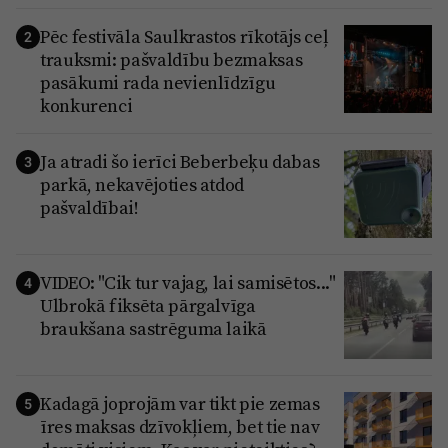
Pēc festivāla Saulkrastos rīkotājs ceļ
2
trauksmi: pašvaldību bezmaksas
pasākumi rada nevienlīdzīgu
konkurenci
Ja atradi šo ierīci Beberbeķu dabas
3
parkā, nekavējoties atdod
pašvaldībai!
VIDEO: "Cik tur vajag, lai samisētos..."
4
Ulbrokā fiksēta pārgalvīga
braukšana sastrēguma laikā
Kadagā joprojām var tikt pie zemas
5
īres maksas dzīvokļiem, bet tie nav