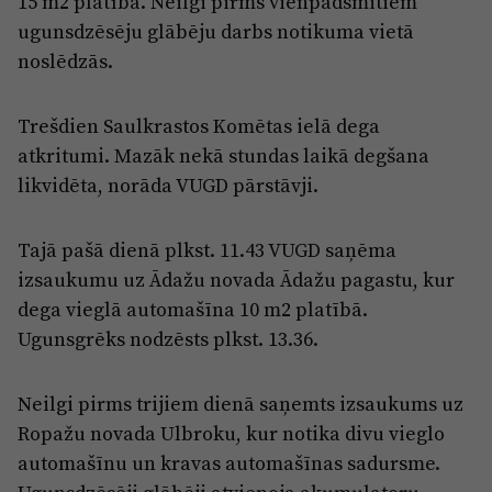
15 m2 platībā. Neilgi pirms vienpadsmitiem
ugunsdzēsēju glābēju darbs notikuma vietā
noslēdzās.
Trešdien Saulkrastos Komētas ielā dega
atkritumi. Mazāk nekā stundas laikā degšana
likvidēta, norāda VUGD pārstāvji.
Tajā pašā dienā plkst. 11.43 VUGD saņēma
izsaukumu uz Ādažu novada Ādažu pagastu, kur
dega vieglā automašīna 10 m2 platībā.
Ugunsgrēks nodzēsts plkst. 13.36.
Neilgi pirms trijiem dienā saņemts izsaukums uz
Ropažu novada Ulbroku, kur notika divu vieglo
automašīnu un kravas automašīnas sadursme.