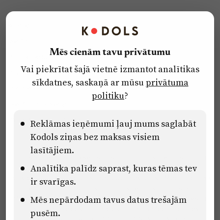
Kontakti
Reklāma
Mēs cienām tavu privātumu
Par laikrakstu
Vai piekrītat šajā vietnē izmantot analītikas
Privātuma politika
sīkdatnes, saskaņā ar mūsu
privātuma
Ētikas kodekss
politiku
?
Lietošanas noteikumi
Pārredzamības paziņojumi
Reklāmas ieņēmumi ļauj mums saglabāt
Kodols ziņas bez maksas visiem
lasītājiem.
Eiropas Savienības Atveseļošanas un noturības mehānisma plāna
Analītika palīdz saprast, kuras tēmas tev
2.2. reformu un investīciju virziena “Uzņēmumu digitālā
transformācija un inovācijas” 2.2.1.5.i. investīcijas “Mediju nozares
ir svarīgas.
uzņēmumu digitālās transformācijas veicināšana” pasākuma
“Mācības mediju nozares speciālistu digitālās kompetences un
Mēs nepārdodam tavus datus trešajām
zināšanu pilnveidošanai” projektā Latvijas Mediju nozares
pusēm.
kompetenču centrs (2.2.1.5.i.0/2/24/A/CFLA/001).