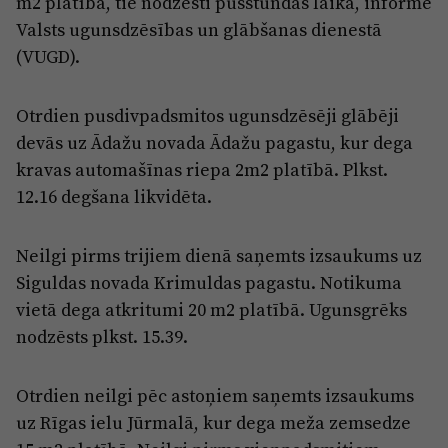
m2 platībā, tie nodzēsti pusstundas laikā, informē
Reklāma
Valsts ugunsdzēsības un glābšanas dienestā
Jūrmala
Par laikrakstu
(VUGD).
Privātuma politika
Otrdien pusdivpadsmitos ugunsdzēsēji glābēji
Ētikas kodekss
devās uz Ādažu novada Ādažu pagastu, kur dega
Lietošanas noteikumi
kravas automašīnas riepa 2m2 platībā. Plkst.
Pārredzamības paziņojumi
12.16 degšana likvidēta.
Sludinājumi
Neilgi pirms trijiem dienā saņemts izsaukums uz
Siguldas novada Krimuldas pagastu. Notikuma
vietā dega atkritumi 20 m2 platībā. Ugunsgrēks
nodzēsts plkst. 15.39.
Otrdien neilgi pēc astoņiem saņemts izsaukums
uz Rīgas ielu Jūrmalā, kur dega meža zemsedze