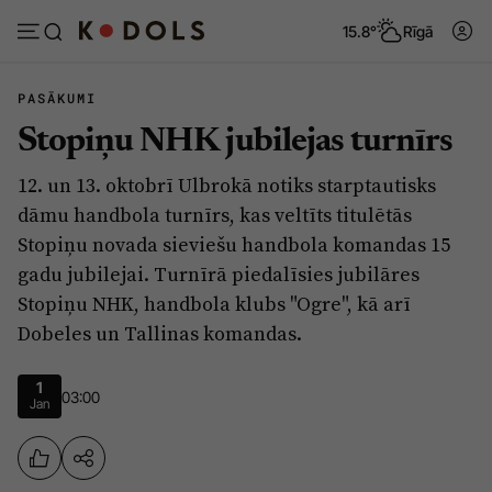
15.8°
Rīgā
PASĀKUMI
Stopiņu NHK jubilejas turnīrs
Abonēt
Pieslēgties
12. un 13. oktobrī Ulbrokā notiks starptautisks
dāmu handbola turnīrs, kas veltīts titulētās
Ziņas
Tēmas
Stopiņu novada sieviešu handbola komandas 15
gadu jubilejai. Turnīrā piedalīsies jubilāres
Politika
Viedokļi
Stopiņu NHK, handbola klubs "Ogre", kā arī
Pašvaldības
Dzīve un ticība
Dobeles un Tallinas komandas.
Izglītība
Ekonomika
1
Veselība
Krimināli
03:00
Jan
Ģimene
Izklaide
Vide
Sarunas