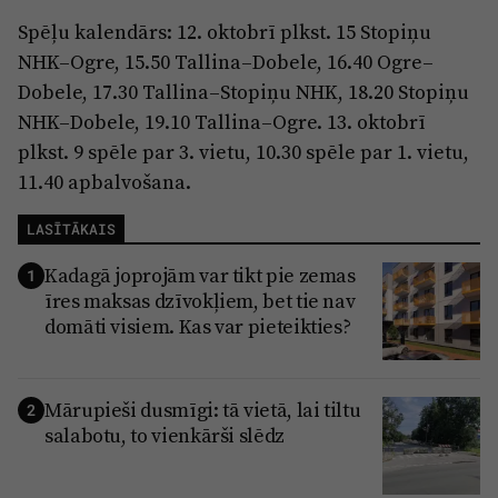
Reklāma
Spēļu kalendārs: 12. oktobrī plkst. 15 Stopiņu
Jūrmala
Par laikrakstu
NHK–Ogre, 15.50 Tallina–Dobele, 16.40 Ogre–
Privātuma politika
Dobele, 17.30 Tallina–Stopiņu NHK, 18.20 Stopiņu
NHK–Dobele, 19.10 Tallina–Ogre. 13. oktobrī
Ētikas kodekss
plkst. 9 spēle par 3. vietu, 10.30 spēle par 1. vietu,
Lietošanas noteikumi
11.40 apbalvošana.
Pārredzamības paziņojumi
LASĪTĀKAIS
Sludinājumi
Kadagā joprojām var tikt pie zemas
1
īres maksas dzīvokļiem, bet tie nav
domāti visiem. Kas var pieteikties?
Mārupieši dusmīgi: tā vietā, lai tiltu
2
salabotu, to vienkārši slēdz