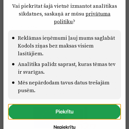
Vai piekrītat šajā vietnē izmantot analītikas
Privātuma politika
sīkdatnes, saskaņā ar mūsu
privātuma
Ētikas kodekss
politiku
?
Lietošanas noteikumi
Pārredzamības paziņojumi
Reklāmas ieņēmumi ļauj mums saglabāt
Kodols ziņas bez maksas visiem
lasītājiem.
Eiropas Savienības Atveseļošanas un noturības mehānisma plāna
Analītika palīdz saprast, kuras tēmas tev
2.2. reformu un investīciju virziena “Uzņēmumu digitālā
transformācija un inovācijas” 2.2.1.5.i. investīcijas “Mediju nozares
ir svarīgas.
uzņēmumu digitālās transformācijas veicināšana” pasākuma
“Mācības mediju nozares speciālistu digitālās kompetences un
Mēs nepārdodam tavus datus trešajām
zināšanu pilnveidošanai” projektā Latvijas Mediju nozares
pusēm.
kompetenču centrs (2.2.1.5.i.0/2/24/A/CFLA/001).
Piekrītu
Nepiekrītu