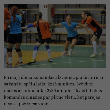
Sports
Pasākumi
Drošība
Pierīga
Projekti
Ādaži
Mediju atbalsta fonds
Ķekava
Zivju fonds
Mārupe
Zaļā nākotne
Olaine
Iedvesmai nav vecuma
Pirmajā dienā komandas aizvadīs apļa turnīru ar
Ropaži
Vide
saīsinātu spēļu laiku 2x15 minūtes. Svētdien
Salaspils
mačos ar pilnu laiku 2x30 minūtes divas labākās
Kodols
komandas cīnīsies par pirmo vietu, bet pārējās
Saulkrasti
Kontakti
divas – par trešo vietu.
Sigulda