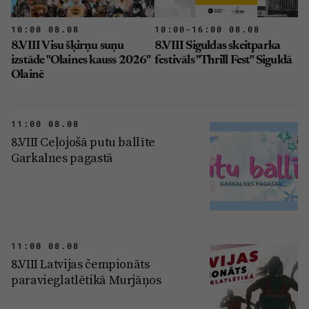
10:00 08.08
10:00-16:00 08.08
8.VIII Visu šķirņu suņu
8.VIII Siguldas skeitparka
izstāde "Olaines kauss 2026"
festivāls "Thrill Fest" Siguldā
Olainē
11:00 08.08
8.VIII Ceļojošā putu ballīte
Garkalnes pagastā
11:00 08.08
8.VIII Latvijas čempionāts
paravieglatlētikā Murjāņos