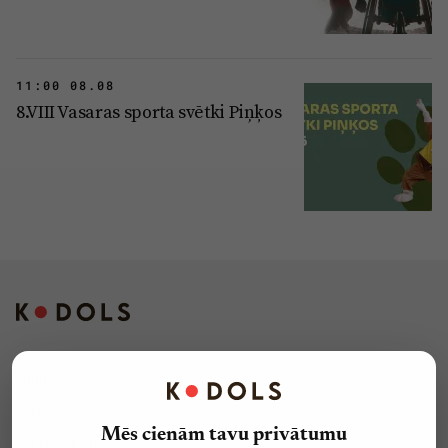
11:00 08.08
8.VIII Vasaras sporta svētki Piņķos
Kontakti
Reklāma
Mēs cienām tavu privātumu
Par laikrakstu