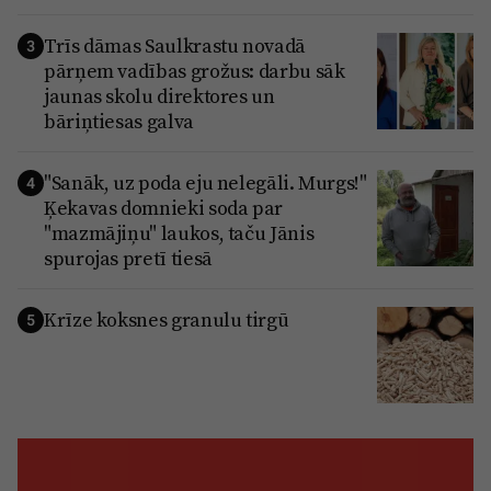
Trīs dāmas Saulkrastu novadā
3
pārņem vadības grožus: darbu sāk
jaunas skolu direktores un
bāriņtiesas galva
"Sanāk, uz poda eju nelegāli. Murgs!"
4
Ķekavas domnieki soda par
"mazmājiņu" laukos, taču Jānis
spurojas pretī tiesā
Krīze koksnes granulu tirgū
5