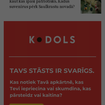
kaut kas īpaši patriotisks. Kādus
suvenīrus pērk Saulkrastu novadā?