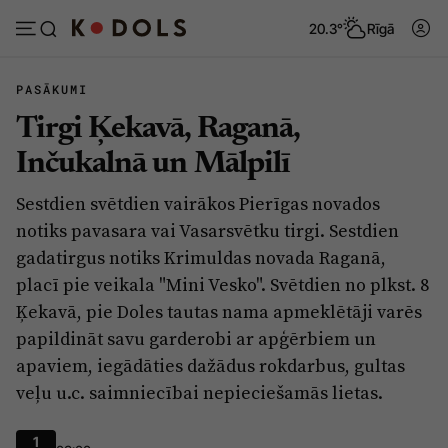
20.3°
Rīgā
PASĀKUMI
Tirgi Ķekavā, Raganā,
Abonēt
Pieslēgties
Inčukalnā un Mālpilī
Sestdien svētdien vairākos Pierīgas novados
Ziņas
Tēmas
notiks pavasara vai Vasarsvētku tirgi. Sestdien
Politika
Viedokļi
gadatirgus notiks Krimuldas novada Raganā,
placī pie veikala "Mini Vesko". Svētdien no plkst. 8
Pašvaldības
Dzīve un ticība
Ķekavā, pie Doles tautas nama apmeklētāji varēs
Izglītība
Ekonomika
papildināt savu garderobi ar apģērbiem un
Veselība
Krimināli
apaviem, iegādāties dažādus rokdarbus, gultas
veļu u.c. saimniecībai nepieciešamās lietas.
Ģimene
Izklaide
Vide
Sarunas
1