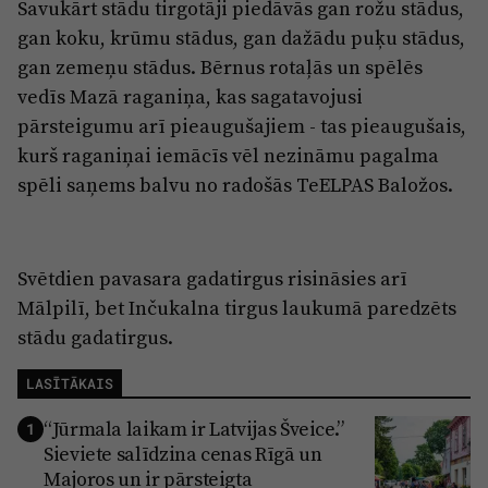
Reklāma
Savukārt stādu tirgotāji piedāvās gan rožu stādus,
Jūrmala
gan koku, krūmu stādus, gan dažādu puķu stādus,
Par laikrakstu
gan zemeņu stādus. Bērnus rotaļās un spēlēs
Privātuma politika
vedīs Mazā raganiņa, kas sagatavojusi
pārsteigumu arī pieaugušajiem - tas pieaugušais,
Ētikas kodekss
kurš raganiņai iemācīs vēl nezināmu pagalma
Lietošanas noteikumi
spēli saņems balvu no radošās TeELPAS Baložos.
Pārredzamības paziņojumi
Sludinājumi
Svētdien pavasara gadatirgus risināsies arī
Mālpilī, bet Inčukalna tirgus laukumā paredzēts
stādu gadatirgus.
LASĪTĀKAIS
“Jūrmala laikam ir Latvijas Šveice.”
1
Sieviete salīdzina cenas Rīgā un
Majoros un ir pārsteigta