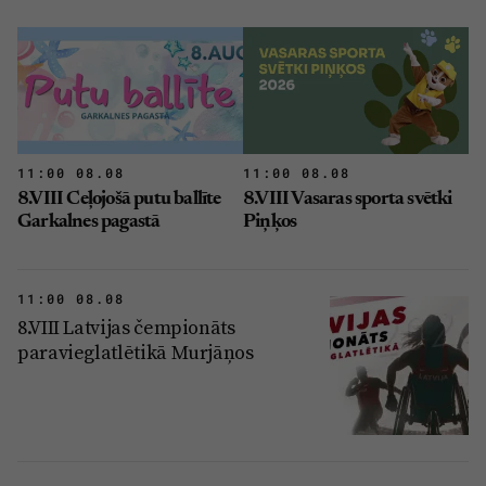
11:00 08.08
11:00 08.08
8.VIII Ceļojošā putu ballīte
8.VIII Vasaras sporta svētki
Garkalnes pagastā
Piņķos
11:00 08.08
8.VIII Latvijas čempionāts
paravieglatlētikā Murjāņos