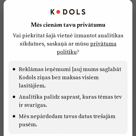
Kontakti
Reklāma
Mēs cienām tavu privātumu
Par laikrakstu
Vai piekrītat šajā vietnē izmantot analītikas
Privātuma politika
sīkdatnes, saskaņā ar mūsu
privātuma
Ētikas kodekss
politiku
?
Lietošanas noteikumi
Pārredzamības paziņojumi
Reklāmas ieņēmumi ļauj mums saglabāt
Kodols ziņas bez maksas visiem
lasītājiem.
Eiropas Savienības Atveseļošanas un noturības mehānisma plāna
Analītika palīdz saprast, kuras tēmas tev
2.2. reformu un investīciju virziena “Uzņēmumu digitālā
transformācija un inovācijas” 2.2.1.5.i. investīcijas “Mediju nozares
ir svarīgas.
uzņēmumu digitālās transformācijas veicināšana” pasākuma
Mēs nepārdodam tavus datus trešajām
“Mācības mediju nozares speciālistu digitālās kompetences un
zināšanu pilnveidošanai” projektā Latvijas Mediju nozares
pusēm.
kompetenču centrs (2.2.1.5.i.0/2/24/A/CFLA/001).