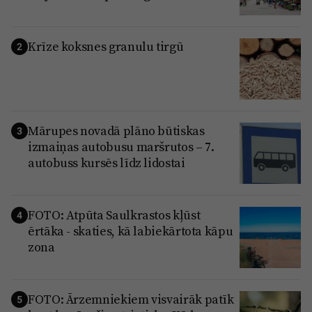
Krīze koksnes granulu tirgū
2
Mārupes novadā plāno būtiskas
3
izmaiņas autobusu maršrutos – 7.
autobuss kursēs līdz lidostai
FOTO: Atpūta Saulkrastos kļūst
4
ērtāka - skaties, kā labiekārtota kāpu
zona
FOTO: Ārzemniekiem visvairāk patīk
5