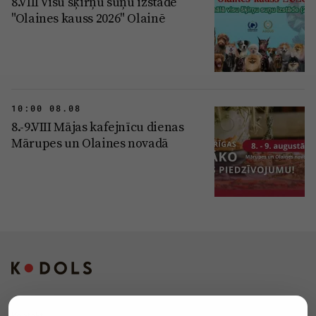
8.VIII Visu šķirņu suņu izstāde
"Olaines kauss 2026" Olainē
10:00 08.08
8.-9.VIII Mājas kafejnīcu dienas
Mārupes un Olaines novadā
Kontakti