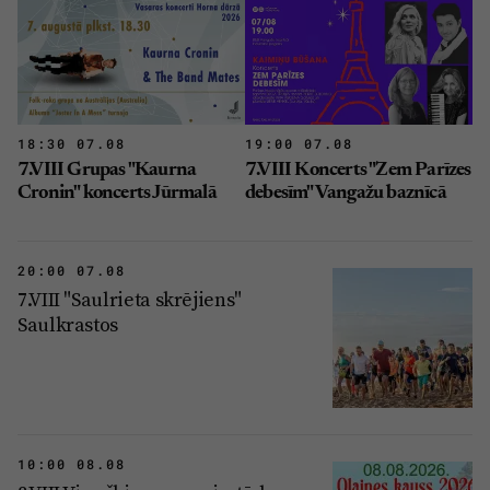
18:30 07.08
19:00 07.08
7.VIII Grupas "Kaurna
7.VIII Koncerts "Zem Parīzes
Cronin" koncerts Jūrmalā
debesīm" Vangažu baznīcā
20:00 07.08
7.VIII "Saulrieta skrējiens"
Saulkrastos
10:00 08.08