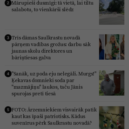
Reklāma
Mārupieši dusmīgi: tā vietā, lai tiltu
2
Jūrmala
salabotu, to vienkārši slēdz
Par laikrakstu
Privātuma politika
Ētikas kodekss
Trīs dāmas Saulkrastu novadā
3
Lietošanas noteikumi
pārņem vadības grožus: darbu sāk
jaunas skolu direktores un
Pārredzamības paziņojumi
bāriņtiesas galva
Sludinājumi
"Sanāk, uz poda eju nelegāli. Murgs!"
4
Ķekavas domnieki soda par
"mazmājiņu" laukos, taču Jānis
spurojas pretī tiesā
FOTO: Ārzemniekiem visvairāk patīk
5
kaut kas īpaši patriotisks. Kādus
suvenīrus pērk Saulkrastu novadā?