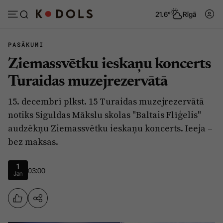
21.6°
Rīgā
PASĀKUMI
Ziemassvētku ieskaņu koncerts
Abonēt
Pieslēgties
Turaidas muzejrezervātā
15. decembrī plkst. 15 Turaidas muzejrezervātā
Ziņas
Tēmas
notiks Siguldas Mākslu skolas "Baltais Flīģelis"
Politika
Viedokļi
audzēkņu Ziemassvētku ieskaņu koncerts. Ieeja –
bez maksas.
Pašvaldības
Dzīve un ticība
Izglītība
Ekonomika
1
03:00
Jan
Veselība
Krimināli
Ģimene
Izklaide
Vide
Sarunas