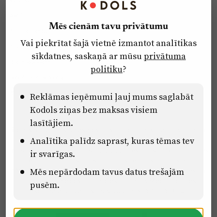
Reklāma
Mēs cienām tavu privātumu
Par laikrakstu
Vai piekrītat šajā vietnē izmantot analītikas
Privātuma politika
sīkdatnes, saskaņā ar mūsu
privātuma
Ētikas kodekss
politiku
?
Lietošanas noteikumi
Pārredzamības paziņojumi
Reklāmas ieņēmumi ļauj mums saglabāt
Kodols ziņas bez maksas visiem
lasītājiem.
Eiropas Savienības Atveseļošanas un noturības mehānisma plāna
Analītika palīdz saprast, kuras tēmas tev
2.2. reformu un investīciju virziena “Uzņēmumu digitālā
transformācija un inovācijas” 2.2.1.5.i. investīcijas “Mediju nozares
ir svarīgas.
uzņēmumu digitālās transformācijas veicināšana” pasākuma
Mēs nepārdodam tavus datus trešajām
“Mācības mediju nozares speciālistu digitālās kompetences un
zināšanu pilnveidošanai” projektā Latvijas Mediju nozares
pusēm.
kompetenču centrs (2.2.1.5.i.0/2/24/A/CFLA/001).