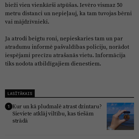
Reklāma
bieži vien vienkārši atpūšas. Ievēro vismaz 50
Jūrmala
Par laikrakstu
metru distanci un nepieļauj, ka tam tuvojas bērni
vai mājdzīvnieki.
Privātuma politika
Ētikas kodekss
Ja atrodi beigtu roni, nepieskaries tam un par
atradumu informē pašvaldības policiju, norādot
Lietošanas noteikumi
iespējami precīzu atrašanās vietu. Informācija
Pārredzamības paziņojumi
tiks nodota atbildīgajiem dienestiem.
Sludinājumi
LASĪTĀKAIS
Kur un kā pludmalē atrast dzintaru?
1
Sieviete atklāj viltību, kas tiešām
strādā