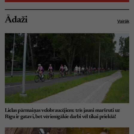
Ādaži
Vairāk
Lielas pārmaiņas velobraucējiem: trīs jauni maršruti uz
Rīgu ir gatavi, bet vērienīgākie darbi vēl tikai priekšā!