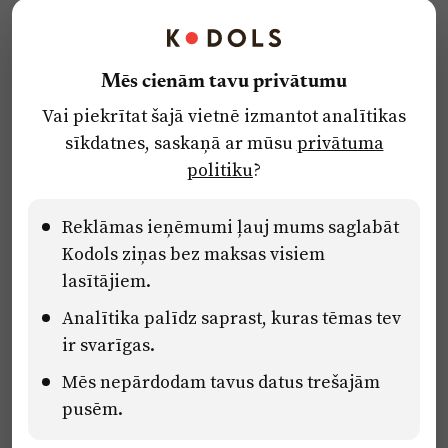
Kontakti
Reklāma
Mēs cienām tavu privātumu
Par laikrakstu
Vai piekrītat šajā vietnē izmantot analītikas
Privātuma politika
sīkdatnes, saskaņā ar mūsu
privātuma
Ētikas kodekss
politiku
?
Lietošanas noteikumi
Pārredzamības paziņojumi
Reklāmas ieņēmumi ļauj mums saglabāt
Kodols ziņas bez maksas visiem
lasītājiem.
Eiropas Savienības Atveseļošanas un noturības mehānisma plāna
Analītika palīdz saprast, kuras tēmas tev
2.2. reformu un investīciju virziena “Uzņēmumu digitālā
transformācija un inovācijas” 2.2.1.5.i. investīcijas “Mediju nozares
ir svarīgas.
uzņēmumu digitālās transformācijas veicināšana” pasākuma
Mēs nepārdodam tavus datus trešajām
“Mācības mediju nozares speciālistu digitālās kompetences un
zināšanu pilnveidošanai” projektā Latvijas Mediju nozares
pusēm.
kompetenču centrs (2.2.1.5.i.0/2/24/A/CFLA/001).