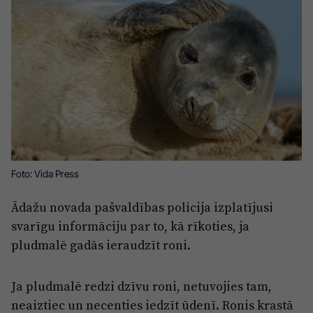
Sports
Pasākumi
Drošība
Pierīga
Projekti
Ādaži
Mediju atbalsta fonds
Ķekava
Zivju fonds
Foto: Vida Press
Mārupe
Zaļā nākotne
Olaine
Iedvesmai nav vecuma
Ādažu novada pašvaldības policija izplatījusi
svarīgu informāciju par to, kā rīkoties, ja
Ropaži
Vide
pludmalē gadās ieraudzīt roni.
Salaspils
Kodols
Saulkrasti
Ja pludmalē redzi dzīvu roni, netuvojies tam,
Kontakti
neaiztiec un necenties iedzīt ūdenī. Ronis krastā
Sigulda