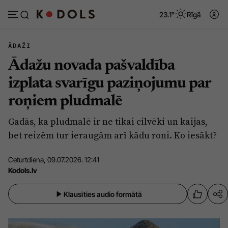
23.1°
Rīgā
ĀDAŽI
Ādažu novada pašvaldība
Abonēt
Pieslēgties
izplata svarīgu paziņojumu par
roņiem pludmalē
Ziņas
Tēmas
Gadās, ka pludmalē ir ne tikai cilvēki un kaijas,
Politika
Viedokļi
bet reizēm tur ieraugām arī kādu roni. Ko iesākt?
Pašvaldības
Dzīve un ticība
Ceturtdiena, 09.07.2026. 12:41
Izglītība
Ekonomika
Kodols.lv
Veselība
Krimināli
Klausīties audio formātā
Ģimene
Izklaide
Vide
Sarunas