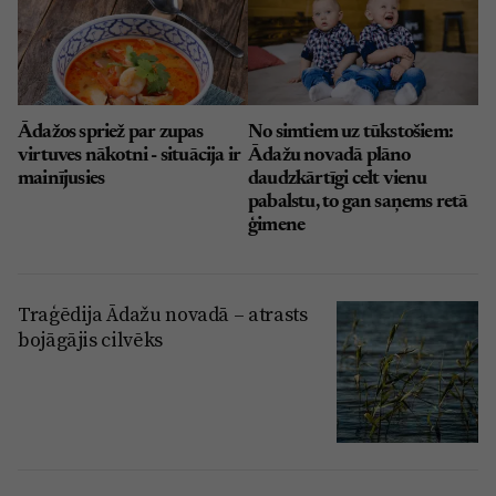
Ādažos spriež par zupas
No simtiem uz tūkstošiem:
virtuves nākotni - situācija ir
Ādažu novadā plāno
mainījusies
daudzkārtīgi celt vienu
pabalstu, to gan saņems retā
ģimene
Traģēdija Ādažu novadā – atrasts
bojāgājis cilvēks