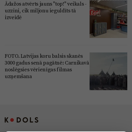
Ādažos atvērts jauns "top!" veikals -
uzzini, cik miljonu ieguldīts tā
izveidē
FOTO. Latvijas koru balsis skanēs
3000 gadus senā pagātnē: Carnikavā
noslēgsies vērienīgas filmas
uzņemšana