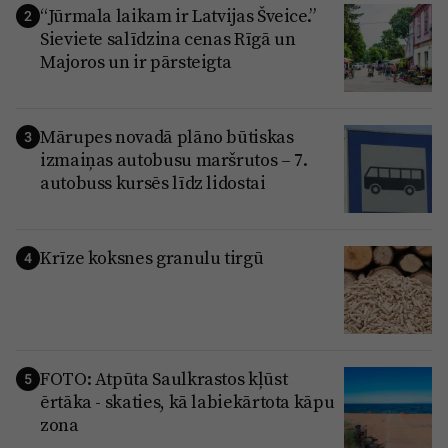
“Jūrmala laikam ir Latvijas Šveice.”
2
Sieviete salīdzina cenas Rīgā un
Majoros un ir pārsteigta
Mārupes novadā plāno būtiskas
3
izmaiņas autobusu maršrutos – 7.
autobuss kursēs līdz lidostai
Krīze koksnes granulu tirgū
4
FOTO: Atpūta Saulkrastos kļūst
5
ērtāka - skaties, kā labiekārtota kāpu
zona