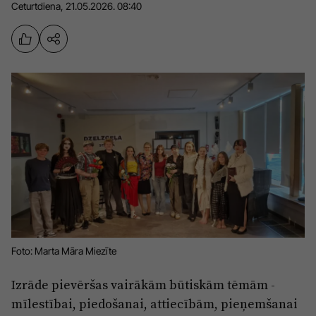
Ceturtdiena, 21.05.2026. 08:40
Sports
Pasākumi
Drošība
Pierīga
Projekti
Ādaži
Mediju atbalsta fonds
Ķekava
Zivju fonds
Mārupe
Zaļā nākotne
Olaine
Iedvesmai nav vecuma
Ropaži
Vide
Foto: Marta Māra Miezīte
Salaspils
Kodols
Saulkrasti
Izrāde pievēršas vairākām būtiskām tēmām -
Kontakti
mīlestībai, piedošanai, attiecībām, pieņemšanai
Sigulda