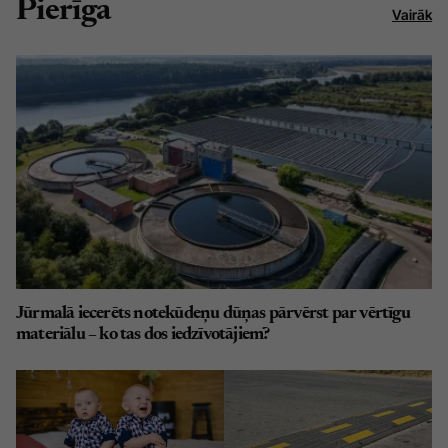
Pierīga
Vairāk
Jūrmalā iecerēts notekūdeņu dūņas pārvērst par vērtīgu
materiālu – ko tas dos iedzīvotājiem?