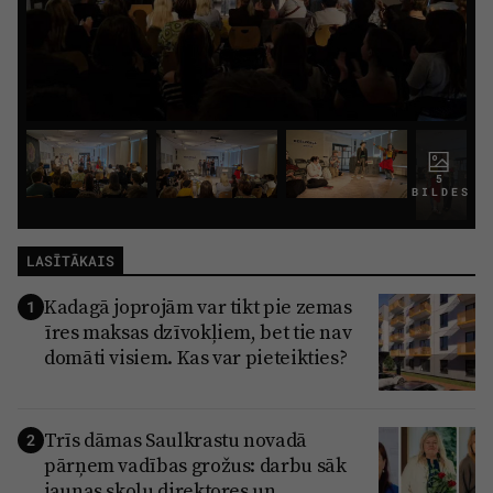
5
BILDES
LASĪTĀKAIS
Kadagā joprojām var tikt pie zemas
1
īres maksas dzīvokļiem, bet tie nav
domāti visiem. Kas var pieteikties?
Trīs dāmas Saulkrastu novadā
2
pārņem vadības grožus: darbu sāk
jaunas skolu direktores un