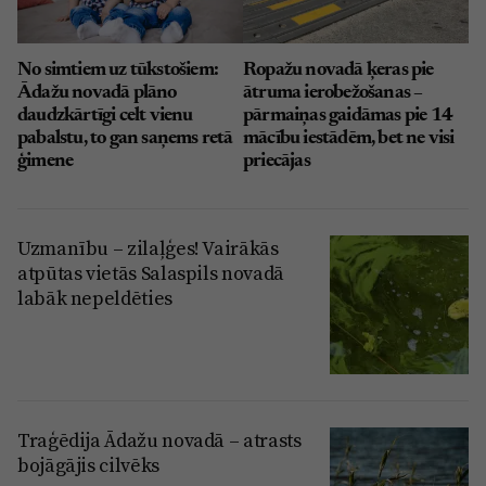
No simtiem uz tūkstošiem:
Ropažu novadā ķeras pie
Ādažu novadā plāno
ātruma ierobežošanas –
daudzkārtīgi celt vienu
pārmaiņas gaidāmas pie 14
pabalstu, to gan saņems retā
mācību iestādēm, bet ne visi
ģimene
priecājas
Uzmanību – zilaļģes! Vairākās
atpūtas vietās Salaspils novadā
labāk nepeldēties
Traģēdija Ādažu novadā – atrasts
bojāgājis cilvēks