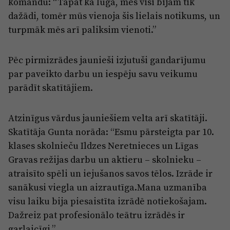
komandu: “Tāpat kā lugā, mēs visi bijām tik
dažādi, tomēr mūs vienoja šis lielais notikums, un
turpmāk mēs arī paliksim vienoti.”
Pēc pirmizrādes jaunieši izjutuši gandarījumu
par paveikto darbu un iespēju savu veikumu
parādīt skatītājiem.
Atzinīgus vārdus jauniešiem velta arī skatītāji.
Skatītāja Gunta norāda: “Esmu pārsteigta par 10.
klases skolnieču Ildzes Neretnieces un Līgas
Gravas režijas darbu un aktieru – skolnieku –
atraisīto spēli un iejušanos savos tēlos. Izrāde ir
sanākusi viegla un aizrautīga.Mana uzmanība
visu laiku bija piesaistīta izrādē notiekošajam.
Dažreiz pat profesionālo teātru izrādēs ir
garlaicīgi.”