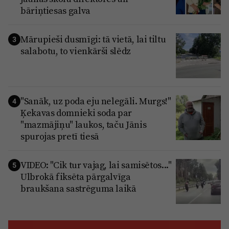
bāriņtiesas galva
Mārupieši dusmīgi: tā vietā, lai tiltu
3
salabotu, to vienkārši slēdz
"Sanāk, uz poda eju nelegāli. Murgs!"
4
Ķekavas domnieki soda par
"mazmājiņu" laukos, taču Jānis
spurojas pretī tiesā
VIDEO: "Cik tur vajag, lai samisētos..."
5
Ulbrokā fiksēta pārgalvīga
braukšana sastrēguma laikā