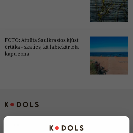
FOTO: Atpūta Saulkrastos kļūst
ērtāka - skaties, kā labiekārtota
kāpu zona
Kontakti