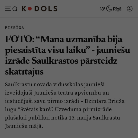
18°
Rīgā
PIERĪGA
FOTO: “Mana uzmanība bija
Abonēt
Pieslēgties
piesaistīta visu laiku” - jauniešu
izrāde Saulkrastos pārsteidz
Ziņas
Tēmas
skatītājus
Politika
Viedokļi
Saulkrastu novada vidusskolas jaunieši
Pašvaldības
Dzīve un ticība
izveidojuši Jauniešu teātra apvienību un
Izglītība
Ekonomika
iestudējuši savu pirmo izrādi – Dzintara Brieža
lugu “Svētais karš”. Uzveduma pirmizrāde
Veselība
Krimināli
plašākai publikai notika 15. maijā Saulkrastu
Ģimene
Izklaide
Jauniešu mājā.
Vide
Sarunas