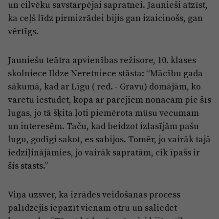
Reklāma
un cilvēku savstarpējai sapratnei. Jaunieši atzīst,
Jūrmala
ka ceļš līdz pirmizrādei bijis gan izaicinošs, gan
Par laikrakstu
vērtīgs.
Privātuma politika
Ētikas kodekss
Jauniešu teātra apvienības režisore, 10. klases
skolniece Ildze Neretniece stāsta: “Mācību gada
Lietošanas noteikumi
sākumā, kad ar Līgu ( red. - Gravu) domājām, ko
Pārredzamības paziņojumi
varētu iestudēt, kopā ar pārējiem nonācām pie šīs
Sludinājumi
lugas, jo tā šķita ļoti piemērota mūsu vecumam
un interesēm. Taču, kad beidzot izlasījām pašu
lugu, godīgi sakot, es sabijos. Tomēr, jo vairāk tajā
iedziļinājāmies, jo vairāk sapratām, cik īpašs ir
šis stāsts.”
Viņa uzsver, ka izrādes veidošanas process
palīdzējis iepazīt vienam otru un saliedēt