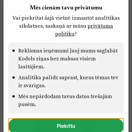
Reklāma
Mēs cienām tavu privātumu
Par laikrakstu
Vai piekrītat šajā vietnē izmantot analītikas
Privātuma politika
sīkdatnes, saskaņā ar mūsu
privātuma
Ētikas kodekss
politiku
?
Lietošanas noteikumi
Pārredzamības paziņojumi
Reklāmas ieņēmumi ļauj mums saglabāt
Kodols ziņas bez maksas visiem
lasītājiem.
Eiropas Savienības Atveseļošanas un noturības mehānisma plāna
Analītika palīdz saprast, kuras tēmas tev
2.2. reformu un investīciju virziena “Uzņēmumu digitālā
transformācija un inovācijas” 2.2.1.5.i. investīcijas “Mediju nozares
ir svarīgas.
uzņēmumu digitālās transformācijas veicināšana” pasākuma
“Mācības mediju nozares speciālistu digitālās kompetences un
Mēs nepārdodam tavus datus trešajām
zināšanu pilnveidošanai” projektā Latvijas Mediju nozares
pusēm.
kompetenču centrs (2.2.1.5.i.0/2/24/A/CFLA/001).
Piekrītu