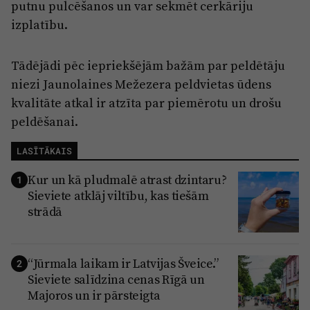
putnu pulcēšanos un var sekmēt cerkāriju
izplatību.
Tādējādi pēc iepriekšējām bažām par peldētāju
niezi Jaunolaines Mežezera peldvietas ūdens
kvalitāte atkal ir atzīta par piemērotu un drošu
peldēšanai.
LASĪTĀKAIS
Kur un kā pludmalē atrast dzintaru?
1
Sieviete atklāj viltību, kas tiešām
strādā
“Jūrmala laikam ir Latvijas Šveice.”
2
Sieviete salīdzina cenas Rīgā un
Majoros un ir pārsteigta