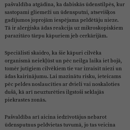
pašvaldība atgādina, ka dabiskās ūdenstilpēs, kur
sastopami gliemeži un ūdensputni, atsevišķos
gadījumos joprojām iespējama peldētāju nieze.
Tā ir alerģiska ādas reakcija uz mikroskopiskiem
parazitāro tārpu kāpuriem jeb cerkārijām.
Speciālisti skaidro, ka šie kāpuri cilvēka
organismā neiekļūst un pēc neilga laika iet bojā,
tomēr jutīgiem cilvēkiem tie var izraisīt niezi un
ādas kairinājumu. Lai mazinātu risku, ieteicams
pēc peldes noslaucīties ar dvieli vai noskaloties
dušā, kā arī neuzturēties ilgstoši seklajās
piekrastes zonās.
Pašvaldība arī aicina iedzīvotājus nebarot
ūdensputnus peldvietas tuvumā, jo tas veicina