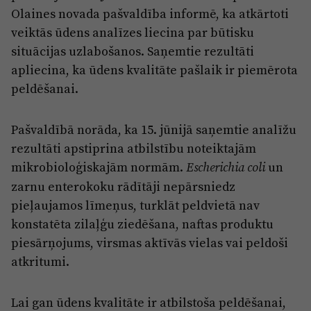
Reklāma
Olaines novada pašvaldība informē, ka atkārtoti
Jūrmala
Par laikrakstu
veiktās ūdens analīzes liecina par būtisku
situācijas uzlabošanos. Saņemtie rezultāti
Privātuma politika
apliecina, ka ūdens kvalitāte pašlaik ir piemērota
Ētikas kodekss
peldēšanai.
Lietošanas noteikumi
Pašvaldībā norāda, ka 15. jūnijā saņemtie analīžu
Pārredzamības paziņojumi
rezultāti apstiprina atbilstību noteiktajām
Sludinājumi
mikrobioloģiskajām normām.
un
Escherichia coli
zarnu enterokoku rādītāji nepārsniedz
pieļaujamos līmeņus, turklāt peldvietā nav
konstatēta zilaļģu ziedēšana, naftas produktu
piesārņojums, virsmas aktīvās vielas vai peldoši
atkritumi.
Lai gan ūdens kvalitāte ir atbilstoša peldēšanai,