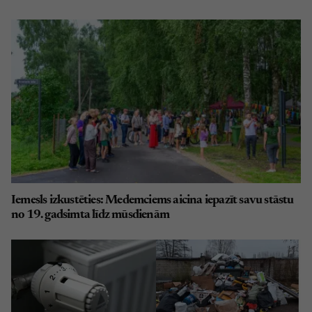
Iemesls izkustēties: Medemciems aicina iepazīt savu stāstu
no 19. gadsimta līdz mūsdienām