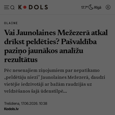
17.7°
Rīgā
OLAINE
Vai Jaunolaines Mežezerā atkal
Abonēt
Pieslēgties
drīkst peldēties? Pašvaldība
paziņo jaunākos analīžu
Ziņas
Tēmas
rezultātus
Politika
Viedokļi
Pēc nesenajiem ziņojumiem par nepatīkamo
Pašvaldības
Dzīve un ticība
„peldētāju niezi” Jaunolaines Mežezerā, daudzi
Izglītība
Ekonomika
vietējie iedzīvotāji ar bažām raudzījās uz
veldzēšanos šajā ūdenstilpē...
Veselība
Krimināli
Ģimene
Izklaide
Trešdiena, 17.06.2026. 10:38
Kodols.lv
Vide
Sarunas