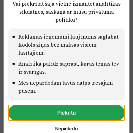
Vai piekrītat šajā vietnē izmantot analītikas
Privātuma politika
sīkdatnes, saskaņā ar mūsu
privātuma
Ētikas kodekss
politiku
?
Lietošanas noteikumi
Pārredzamības paziņojumi
Reklāmas ieņēmumi ļauj mums saglabāt
Kodols ziņas bez maksas visiem
lasītājiem.
Eiropas Savienības Atveseļošanas un noturības mehānisma plāna
Analītika palīdz saprast, kuras tēmas tev
2.2. reformu un investīciju virziena “Uzņēmumu digitālā
transformācija un inovācijas” 2.2.1.5.i. investīcijas “Mediju nozares
ir svarīgas.
uzņēmumu digitālās transformācijas veicināšana” pasākuma
“Mācības mediju nozares speciālistu digitālās kompetences un
Mēs nepārdodam tavus datus trešajām
zināšanu pilnveidošanai” projektā Latvijas Mediju nozares
pusēm.
kompetenču centrs (2.2.1.5.i.0/2/24/A/CFLA/001).
Piekrītu
Nepiekrītu