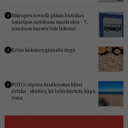
Mārupes novadā plāno būtiskas
3
izmaiņas autobusu maršrutos – 7.
autobuss kursēs līdz lidostai
Krīze koksnes granulu tirgū
4
FOTO: Atpūta Saulkrastos kļūst
5
ērtāka - skaties, kā labiekārtota kāpu
zona