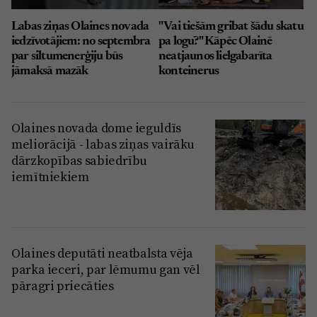
Labas ziņas Olaines novada
"Vai tiešām gribat šādu skatu
iedzīvotājiem: no septembra
pa logu?" Kāpēc Olainē
par siltumenerģiju būs
neatjaunos lielgabarīta
jāmaksā mazāk
konteinerus
Olaines novada dome ieguldīs
meliorācijā - labas ziņas vairāku
dārzkopības sabiedrību
iemītniekiem
Olaines deputāti neatbalsta vēja
parka ieceri, par lēmumu gan vēl
pāragri priecāties