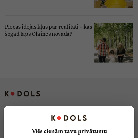
Piecas idejas kļūs par realitāti – kas
šogad taps Olaines novadā?
Kontakti
Reklāma
Mēs cienām tavu privātumu
Par laikrakstu