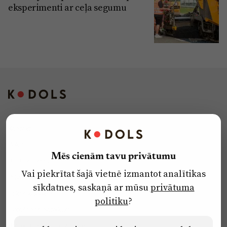
eksperimenti ar ceļa segumu
Kontakti
Reklāma
Mēs cienām tavu privātumu
Par laikrakstu
Vai piekrītat šajā vietnē izmantot analītikas
Privātuma politika
sīkdatnes, saskaņā ar mūsu
privātuma
Ētikas kodekss
politiku
?
Lietošanas noteikumi
Pārredzamības paziņojumi