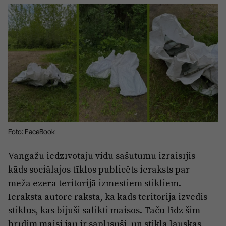
Sports
Pasākumi
Drošība
Pierīga
Projekti
Ādaži
Mediju atbalsta fonds
Ķekava
Zivju fonds
Mārupe
Zaļā nākotne
Foto: FaceBook
Olaine
Iedvesmai nav vecuma
Vangažu iedzīvotāju vidū sašutumu izraisījis
Ropaži
Vide
kāds sociālajos tīklos publicēts ieraksts par
meža ezera teritorijā izmestiem stikliem.
Salaspils
Kodols
Ieraksta autore raksta, ka kāds teritorijā izvedis
Saulkrasti
stiklus, kas bijuši salikti maisos. Taču līdz šim
Kontakti
Sigulda
brīdim maisi jau ir saplīsuši, un stikla lauskas