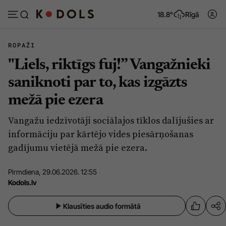
18.8°
Rīgā
ROPAŽI
"Liels, riktīgs fuj!” Vangažnieki
Abonēt
Pieslēgties
saniknoti par to, kas izgāzts
mežā pie ezera
Ziņas
Tēmas
Vangažu iedzīvotāji sociālajos tīklos dalījušies ar
Politika
Viedokļi
informāciju par kārtējo vides piesārņošanas
Pašvaldības
Dzīve un ticība
gadījumu vietējā mežā pie ezera.
Izglītība
Ekonomika
Pirmdiena, 29.06.2026. 12:55
Veselība
Krimināli
Kodols.lv
Ģimene
Izklaide
Klausīties audio formātā
Vide
Sarunas