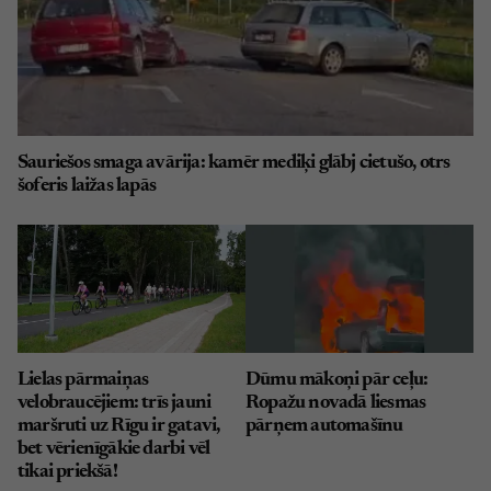
Sauriešos smaga avārija: kamēr mediķi glābj cietušo, otrs
šoferis laižas lapās
Lielas pārmaiņas
Dūmu mākoņi pār ceļu:
velobraucējiem: trīs jauni
Ropažu novadā liesmas
maršruti uz Rīgu ir gatavi,
pārņem automašīnu
bet vērienīgākie darbi vēl
tikai priekšā!