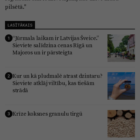
pilsētā."
LASĪTĀKAIS
“Jūrmala laikam ir Latvijas Šveice.”
1
Sieviete salīdzina cenas Rīgā un
Majoros un ir pārsteigta
Kur un kā pludmalē atrast dzintaru?
2
Sieviete atklāj viltību, kas tiešām
strādā
Krīze koksnes granulu tirgū
3