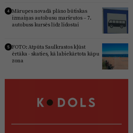
Mārupes novadā plāno būtiskas
4
izmaiņas autobusu maršrutos – 7.
autobuss kursēs līdz lidostai
FOTO: Atpūta Saulkrastos kļūst
5
ērtāka - skaties, kā labiekārtota kāpu
zona