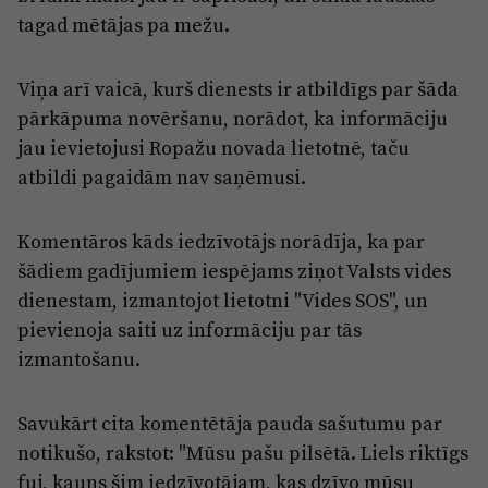
Reklāma
tagad mētājas pa mežu.
Jūrmala
Par laikrakstu
Privātuma politika
Viņa arī vaicā, kurš dienests ir atbildīgs par šāda
pārkāpuma novēršanu, norādot, ka informāciju
Ētikas kodekss
jau ievietojusi Ropažu novada lietotnē, taču
Lietošanas noteikumi
atbildi pagaidām nav saņēmusi.
Pārredzamības paziņojumi
Komentāros kāds iedzīvotājs norādīja, ka par
Sludinājumi
šādiem gadījumiem iespējams ziņot Valsts vides
dienestam, izmantojot lietotni "Vides SOS", un
pievienoja saiti uz informāciju par tās
izmantošanu.
Savukārt cita komentētāja pauda sašutumu par
notikušo, rakstot: "Mūsu pašu pilsētā. Liels riktīgs
fuj, kauns šim iedzīvotājam, kas dzīvo mūsu