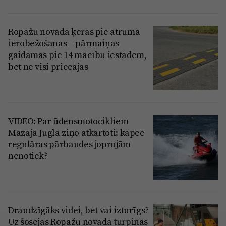
Ropažu novadā ķeras pie ātruma
ierobežošanas – pārmaiņas
gaidāmas pie 14 mācību iestādēm,
bet ne visi priecājas
VIDEO: Par ūdensmotocikliem
Mazajā Juglā ziņo atkārtoti: kāpēc
regulāras pārbaudes joprojām
nenotiek?
Draudzīgāks videi, bet vai izturīgs?
Uz šosejas Ropažu novadā turpinās