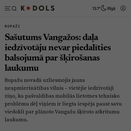
13.1°
Rīgā
ROPAŽI
Sašutums Vangažos: daļa
Abonēt
Pieslēgties
iedzīvotāju nevar piedalīties
balsojumā par šķirošanas
Ziņas
Tēmas
laukumu
Politika
Viedokļi
Ropažu novadā uzliesmojis jauns
Pašvaldības
Dzīve un ticība
neapmierinātības vilnis – vietējie iedzīvotāji
Izglītība
Ekonomika
ziņo, ka pašvaldības mobilās lietotnes tehnisko
problēmu dēļ viņiem ir liegta iespēja paust savu
Veselība
Krimināli
viedokli par plānoto Vangažu šķiroto atkritumu
Ģimene
Izklaide
laukumu.
Vide
Sarunas