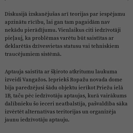
Diskusijā izskanējušas arī teorijas par iespējamu
apzinātu rīcību, lai gan tam pagaidām nav
nekādu pierādījumu. Vienlaikus citi iedzīvotāji
pieļauj, ka problēmas varētu būt saistītas ar
deklarētās dzīvesvietas statusu vai tehniskiem
traucējumiem sistēmā.
Aptauja saistīta ar šķiroto atkritumu laukuma
izveidi Vangažos. Iepriekš Ropažu novada dome
bija paredzējusi šādu objektu ierīkot Priežu ielā
1B, taču pēc iedzīvotāju aptaujas, kurā vairākums
dalībnieku šo ieceri neatbalstīja, pašvaldība sāka
izvērtēt alternatīvas teritorijas un organizēja
jaunu iedzīvotāju aptauju.