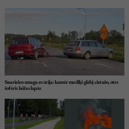
Sauriešos smaga avārija: kamēr mediķi glābj cietušo, otrs
šoferis laižas lapās