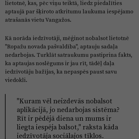
Reklāma
lietotnē, kas, pēc viņu teiktā, liedz piedalīties
Jūrmala
aptaujā par šķiroto atkritumu laukuma iespējamo
Par laikrakstu
atrašanās vietu Vangažos.
Privātuma politika
Ētikas kodekss
Kā norāda iedzīvotāji, mēģinot nobalsot lietotnē
"Ropažu novada pašvaldība", aptauju sadaļa
Lietošanas noteikumi
nedarbojas. Turklāt satraukumu pastiprina fakts,
Pārredzamības paziņojumi
ka aptaujas noslēgums ir jau rīt, tādēļ daļa
Sludinājumi
iedzīvotāju bažījas, ka nepaspēs paust savu
viedokli.
"Kuram vēl neizdevās nobalsot
aplikācijā, jo nedarbojas sistēma?
Rīt ir pēdējā diena un mums ir
liegta iespēja balsot," raksta kāda
iedzīvotāja sociālajos tīklos.