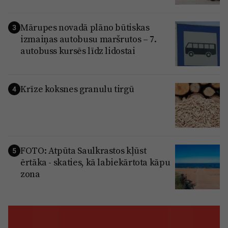
Mārupes novadā plāno būtiskas
3
izmaiņas autobusu maršrutos – 7.
autobuss kursēs līdz lidostai
Krīze koksnes granulu tirgū
4
FOTO: Atpūta Saulkrastos kļūst
5
ērtāka - skaties, kā labiekārtota kāpu
zona