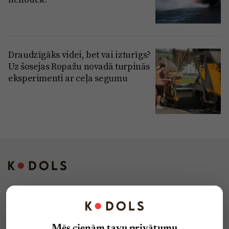
Draudzīgāks videi, bet vai izturīgs?
Uz šosejas Ropažu novadā turpinās
eksperimenti ar ceļa segumu
Kontakti
Reklāma
Mēs cienām tavu privātumu