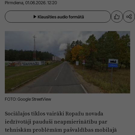
Pirmdiena, 01.06.2026. 12:20
Sports
Pasākumi
Klausīties audio formātā
Drošība
Pierīga
Projekti
Ādaži
Mediju atbalsta fonds
Ķekava
Zivju fonds
Mārupe
Zaļā nākotne
Olaine
Iedvesmai nav vecuma
Ropaži
Vide
FOTO: Google StreetView
Salaspils
Kodols
Sociālajos tīklos vairāki Ropažu novada
Saulkrasti
iedzīvotāji pauduši neapmierinātību par
Kontakti
tehniskām problēmām pašvaldības mobilajā
Sigulda