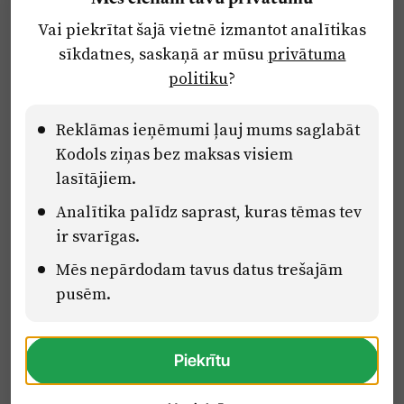
Par laikrakstu
Vai piekrītat šajā vietnē izmantot analītikas
Privātuma politika
sīkdatnes, saskaņā ar mūsu
privātuma
Ētikas kodekss
politiku
?
Lietošanas noteikumi
Pārredzamības paziņojumi
Reklāmas ieņēmumi ļauj mums saglabāt
Kodols ziņas bez maksas visiem
lasītājiem.
Eiropas Savienības Atveseļošanas un noturības mehānisma plāna
Analītika palīdz saprast, kuras tēmas tev
2.2. reformu un investīciju virziena “Uzņēmumu digitālā
transformācija un inovācijas” 2.2.1.5.i. investīcijas “Mediju nozares
ir svarīgas.
uzņēmumu digitālās transformācijas veicināšana” pasākuma
Mēs nepārdodam tavus datus trešajām
“Mācības mediju nozares speciālistu digitālās kompetences un
zināšanu pilnveidošanai” projektā Latvijas Mediju nozares
pusēm.
kompetenču centrs (2.2.1.5.i.0/2/24/A/CFLA/001).
Piekrītu