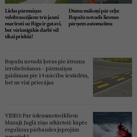
Lielas pārmaiņas
Dūmu mākoņi pār ceļu:
velobraucējiem: trīs jauni
Ropažu novadā liesmas
maršruti uz Rīgu ir gatavi,
pārņem automašīnu
bet vērienīgākie darbi vēl
tikai priekšā!
Ropažu novadā ķeras pie ātruma
ierobežošanas – pārmaiņas
gaidāmas pie 14 mācību iestādēm,
bet ne visi priecājas
VIDEO: Par ūdensmotocikliem
Mazajā Juglā ziņo atkārtoti: kāpēc
regulāras pārbaudes joprojām
nenotiek?