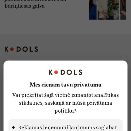
bāriņtiesas galva
Kontakti
Reklāma
Mēs cienām tavu privātumu
Par laikrakstu
Vai piekrītat šajā vietnē izmantot analītikas
Privātuma politika
sīkdatnes, saskaņā ar mūsu
privātuma
Ētikas kodekss
politiku
?
Lietošanas noteikumi
Pārredzamības paziņojumi
Reklāmas ieņēmumi ļauj mums saglabāt