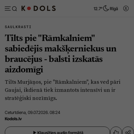
12.7°
Rīgā
SAULKRASTI
Tilts pie "Rāmkalniem"
Abonēt
Pieslēgties
sabiedējis makšķerniekus un
braucējus - balsti izskatās
Ziņas
Tēmas
aizdomīgi
Politika
Viedokļi
Tilts Murjāņos, pie "Rāmkalniem", kas ved pāri
Pašvaldības
Dzīve un ticība
Gaujai, ikdienā tiek izmantots intensīvi un ir
Izglītība
Ekonomika
stratēģiski nozīmīgs.
Veselība
Krimināli
Ceturtdiena, 09.07.2026. 08:24
Ģimene
Izklaide
Kodols.lv
Vide
Sarunas
Klausīties audio formātā