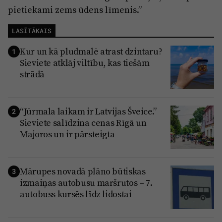
pietiekami zems ūdens līmenis.”
LASĪTĀKAIS
Kur un kā pludmalē atrast dzintaru?
1
Sieviete atklāj viltību, kas tiešām
strādā
“Jūrmala laikam ir Latvijas Šveice.”
2
Sieviete salīdzina cenas Rīgā un
Majoros un ir pārsteigta
Mārupes novadā plāno būtiskas
3
izmaiņas autobusu maršrutos – 7.
autobuss kursēs līdz lidostai