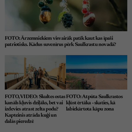
FOTO: Ārzemniekiem visvairāk patīk kaut kas īpaši
patriotisks. Kādus suvenīrus pērk Saulkrastu novadā?
FOTO, VIDEO: Skultes ostas
FOTO: Atpūta Saulkrastos
kanāls kļuvis dziļāks, bet vai
kļūst ērtāka - skaties, kā
izdevies atrast zelta podu?
labiekārtota kāpu zona
Kapteinis atrāda kuģi un
dalās pieredzē