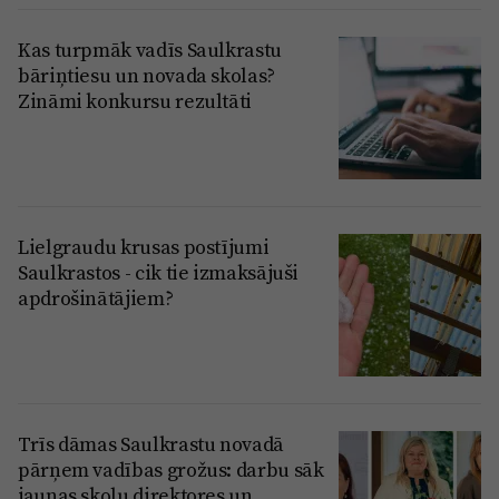
Kas turpmāk vadīs Saulkrastu
bāriņtiesu un novada skolas?
Zināmi konkursu rezultāti
Lielgraudu krusas postījumi
Saulkrastos - cik tie izmaksājuši
apdrošinātājiem?
Trīs dāmas Saulkrastu novadā
pārņem vadības grožus: darbu sāk
jaunas skolu direktores un