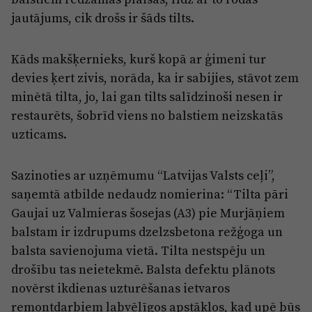
Reklāma
jautājums, cik drošs ir šāds tilts.
Jūrmala
Par laikrakstu
Privātuma politika
Kāds makšķernieks, kurš kopā ar ģimeni tur
devies ķert zivis, norāda, ka ir sabijies, stāvot zem
Ētikas kodekss
minētā tilta, jo, lai gan tilts salīdzinoši nesen ir
Lietošanas noteikumi
restaurēts, šobrīd viens no balstiem neizskatās
Pārredzamības paziņojumi
uzticams.
Sludinājumi
Sazinoties ar uzņēmumu “Latvijas Valsts ceļi”,
saņemtā atbilde nedaudz nomierina: “Tilta pāri
Gaujai uz Valmieras šosejas (A3) pie Murjāņiem
balstam ir izdrupums dzelzsbetona režģoga un
balsta savienojuma vietā. Tilta nestspēju un
drošību tas neietekmē. Balsta defektu plānots
novērst ikdienas uzturēšanas ietvaros
remontdarbiem labvēlīgos apstākļos, kad upē būs