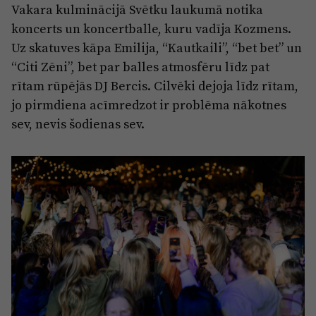
Vakara kulminācijā Svētku laukumā notika
koncerts un koncertballe, kuru vadīja Kozmens.
Uz skatuves kāpa Emilija, “Kautkaili”, “bet bet” un
“Citi Zēni”, bet par balles atmosfēru līdz pat
rītam rūpējās DJ Bercis. Cilvēki dejoja līdz rītam,
jo pirmdiena acīmredzot ir problēma nākotnes
sev, nevis šodienas sev.