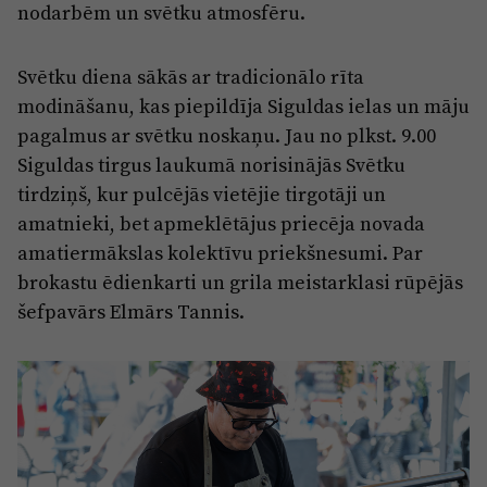
Reklāma
nodarbēm un svētku atmosfēru.
Jūrmala
Par laikrakstu
Svētku diena sākās ar tradicionālo rīta
Privātuma politika
modināšanu, kas piepildīja Siguldas ielas un māju
Ētikas kodekss
pagalmus ar svētku noskaņu. Jau no plkst. 9.00
Siguldas tirgus laukumā norisinājās Svētku
Lietošanas noteikumi
tirdziņš, kur pulcējās vietējie tirgotāji un
Pārredzamības paziņojumi
amatnieki, bet apmeklētājus priecēja novada
Sludinājumi
amatiermākslas kolektīvu priekšnesumi. Par
brokastu ēdienkarti un grila meistarklasi rūpējās
šefpavārs Elmārs Tannis.