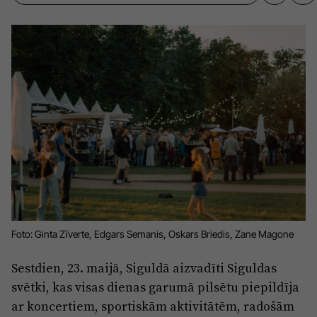
Sports
Pasākumi
Drošība
Pierīga
Projekti
Ādaži
Mediju atbalsta fonds
Ķekava
Zivju fonds
Mārupe
Zaļā nākotne
Olaine
Iedvesmai nav vecuma
Ropaži
Vide
Foto: Ginta Zīverte, Edgars Semanis, Oskars Briedis, Zane Magone
Salaspils
Kodols
Sestdien, 23. maijā, Siguldā aizvadīti Siguldas
Saulkrasti
svētki, kas visas dienas garumā pilsētu piepildīja
Kontakti
ar koncertiem, sportiskām aktivitātēm, radošām
Sigulda