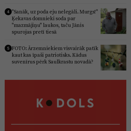
"Sanāk, uz poda eju nelegāli. Murgs!"
4
Ķekavas domnieki soda par
"mazmājiņu" laukos, taču Jānis
spurojas pretī tiesā
FOTO: Ārzemniekiem visvairāk patīk
5
kaut kas īpaši patriotisks. Kādus
suvenīrus pērk Saulkrastu novadā?