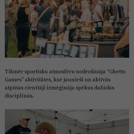
Tikmēr sportisku atmosfēru nodrošināja “Ghetto
Games” aktivitātes, kur jaunieši un aktīvās
atpūtas cienītāji izmēģināja spēkus dažādās
disciplīnās.