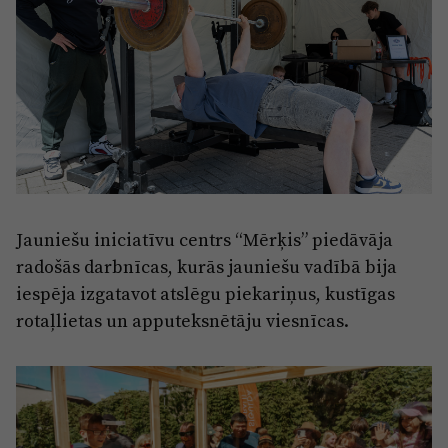
Jauniešu iniciatīvu centrs “Mērķis” piedāvāja
radošās darbnīcas, kurās jauniešu vadībā bija
iespēja izgatavot atslēgu piekariņus, kustīgas
rotaļlietas un apputeksnētāju viesnīcas.