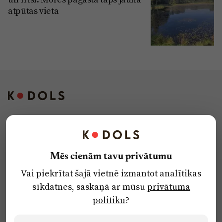
atpūtas vieta
Kontakti
Reklāma
Mēs cienām tavu privātumu
Par laikrakstu
Vai piekrītat šajā vietnē izmantot analītikas
Privātuma politika
sīkdatnes, saskaņā ar mūsu
privātuma
Ētikas kodekss
politiku
?
Lietošanas noteikumi