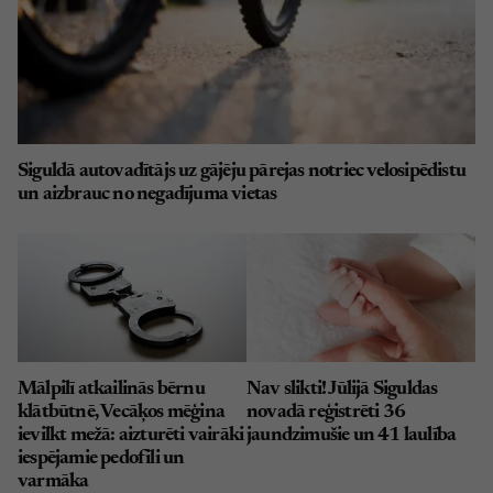
Siguldā autovadītājs uz gājēju pārejas notriec velosipēdistu
un aizbrauc no negadījuma vietas
Mālpilī atkailinās bērnu
Nav slikti! Jūlijā Siguldas
klātbūtnē, Vecāķos mēģina
novadā reģistrēti 36
ievilkt mežā: aizturēti vairāki
jaundzimušie un 41 laulība
iespējamie pedofili un
varmāka