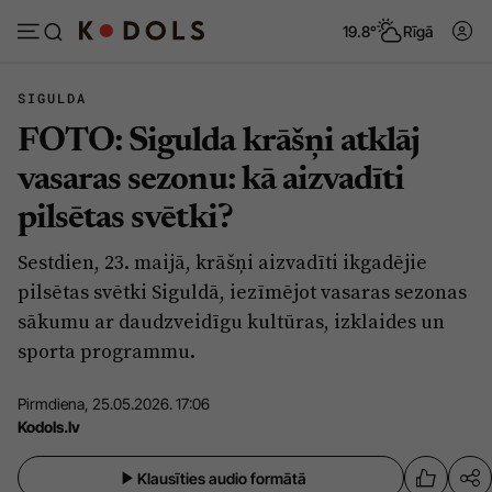
19.8°
Rīgā
SIGULDA
FOTO: Sigulda krāšņi atklāj
Abonēt
Pieslēgties
vasaras sezonu: kā aizvadīti
pilsētas svētki?
Ziņas
Tēmas
Sestdien, 23. maijā, krāšņi aizvadīti ikgadējie
Politika
Viedokļi
pilsētas svētki Siguldā, iezīmējot vasaras sezonas
Pašvaldības
Dzīve un ticība
sākumu ar daudzveidīgu kultūras, izklaides un
sporta programmu.
Izglītība
Ekonomika
Veselība
Krimināli
Pirmdiena, 25.05.2026. 17:06
Kodols.lv
Ģimene
Izklaide
Vide
Sarunas
Klausīties audio formātā