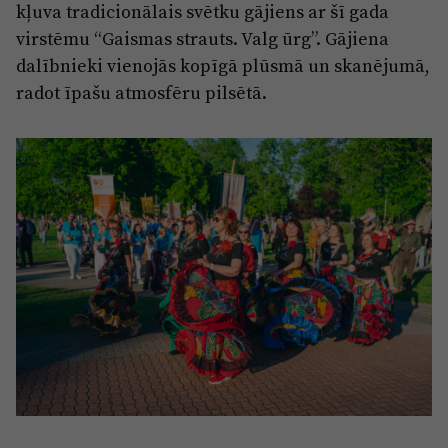
kļuva tradicionālais svētku gājiens ar šī gada
virstēmu “Gaismas strauts. Valg ūrg”. Gājiena
dalībnieki vienojās kopīgā plūsmā un skanējumā,
radot īpašu atmosfēru pilsētā.