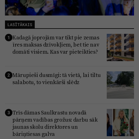
LASĪTĀKAIS
Kadagā joprojām var tikt pie zemas
1
īres maksas dzīvokļiem, bet tie nav
domāti visiem. Kas var pieteikties?
Mārupieši dusmīgi: tā vietā, lai tiltu
2
salabotu, to vienkārši slēdz
Trīs dāmas Saulkrastu novadā
3
pārņem vadības grožus: darbu sāk
jaunas skolu direktores un
bāriņtiesas galva