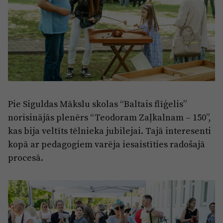
Pie Siguldas Mākslu skolas “Baltais flīģelis”
norisinājās plenērs “Teodoram Zaļkalnam – 150”,
kas bija veltīts tēlnieka jubilejai. Tajā interesenti
kopā ar pedagogiem varēja iesaistīties radošajā
procesā.