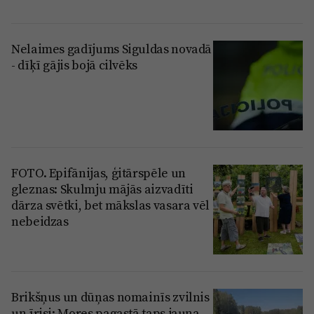
Nelaimes gadījums Siguldas novadā
- dīķī gājis bojā cilvēks
FOTO. Epifānijas, ģitārspēle un
gleznas: Skulmju mājās aizvadīti
dārza svētki, bet mākslas vasara vēl
nebeidzas
Brikšņus un dūņas nomainīs zvilnis
un īrisi: Mores pagastā taps jauna