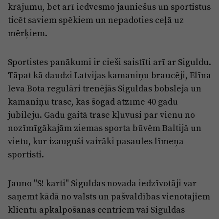
krājumu, bet arī iedvesmo jauniešus un sportistus
ticēt saviem spēkiem un nepadoties ceļā uz
mērķiem.
Sportistes panākumi ir cieši saistīti arī ar Siguldu.
Tāpat kā daudzi Latvijas kamaniņu braucēji, Elīna
Ieva Bota regulāri trenējās Siguldas bobsleja un
kamaniņu trasē, kas šogad atzīmē 40 gadu
jubileju. Gadu gaitā trase kļuvusi par vienu no
nozīmīgākajām ziemas sporta būvēm Baltijā un
vietu, kur izauguši vairāki pasaules līmeņa
sportisti.
Jauno "S! karti" Siguldas novada iedzīvotāji var
saņemt kādā no valsts un pašvaldības vienotajiem
klientu apkalpošanas centriem vai Siguldas