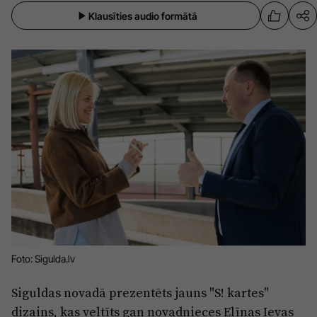
Sports
Pasākumi
Klausīties audio formātā
Drošība
Pierīga
Projekti
Ādaži
Mediju atbalsta fonds
Ķekava
Zivju fonds
Mārupe
Zaļā nākotne
Olaine
Iedvesmai nav vecuma
Ropaži
Vide
Salaspils
Foto: Sigulda.lv
Kodols
Saulkrasti
Siguldas novadā prezentēts jauns "S! kartes"
Kontakti
Sigulda
dizains, kas veltīts gan novadnieces Elīnas Ievas