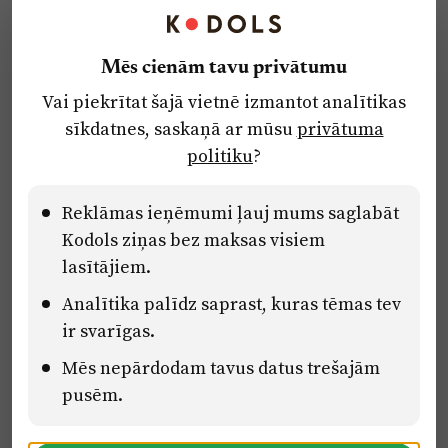
Kontakti
Reklāma
Mēs cienām tavu privātumu
Par laikrakstu
Vai piekrītat šajā vietnē izmantot analītikas
Privātuma politika
sīkdatnes, saskaņā ar mūsu
privātuma
Ētikas kodekss
politiku
?
Lietošanas noteikumi
Pārredzamības paziņojumi
Reklāmas ieņēmumi ļauj mums saglabāt
Kodols ziņas bez maksas visiem
lasītājiem.
Eiropas Savienības Atveseļošanas un noturības mehānisma plāna
Analītika palīdz saprast, kuras tēmas tev
2.2. reformu un investīciju virziena “Uzņēmumu digitālā
transformācija un inovācijas” 2.2.1.5.i. investīcijas “Mediju nozares
ir svarīgas.
uzņēmumu digitālās transformācijas veicināšana” pasākuma
“Mācības mediju nozares speciālistu digitālās kompetences un
Mēs nepārdodam tavus datus trešajām
zināšanu pilnveidošanai” projektā Latvijas Mediju nozares
pusēm.
kompetenču centrs (2.2.1.5.i.0/2/24/A/CFLA/001).