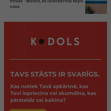
ērtāka - skaties, kā labiekārtota kāpu
zona