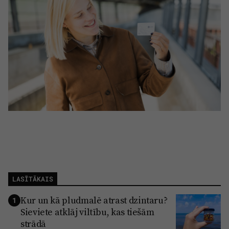
LASĪTĀKAIS
Kur un kā pludmalē atrast dzintaru?
1
Sieviete atklāj viltību, kas tiešām
strādā