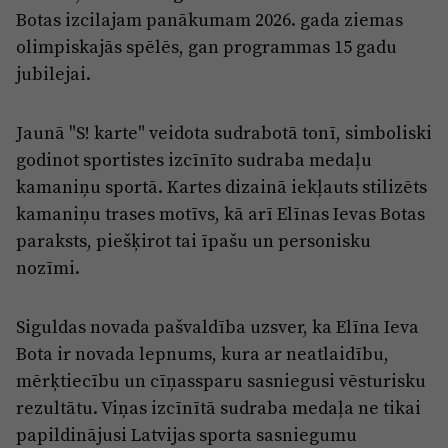
Reklāma
Botas izcilajam panākumam 2026. gada ziemas
Jūrmala
Par laikrakstu
olimpiskajās spēlēs, gan programmas 15 gadu
jubilejai.
Privātuma politika
Ētikas kodekss
Jaunā "S! karte" veidota sudrabotā tonī, simboliski
Lietošanas noteikumi
godinot sportistes izcīnīto sudraba medaļu
kamaniņu sportā. Kartes dizainā iekļauts stilizēts
Pārredzamības paziņojumi
kamaniņu trases motīvs, kā arī Elīnas Ievas Botas
Sludinājumi
paraksts, piešķirot tai īpašu un personisku
nozīmi.
Siguldas novada pašvaldība uzsver, ka Elīna Ieva
Bota ir novada lepnums, kura ar neatlaidību,
mērķtiecību un cīņassparu sasniegusi vēsturisku
rezultātu. Viņas izcīnītā sudraba medaļa ne tikai
papildinājusi Latvijas sporta sasniegumu