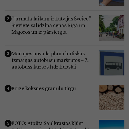
“Jūrmala laikam ir Latvijas Šveice.”
2
Sieviete salīdzina cenas Rīgā un
Majoros un ir pārsteigta
Mārupes novadā plāno būtiskas
3
izmaiņas autobusu maršrutos – 7.
autobuss kursēs līdz lidostai
Krīze koksnes granulu tirgū
4
FOTO: Atpūta Saulkrastos kļūst
5