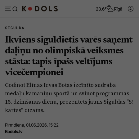
23.6°
Rīgā
SIGULDA
Ikviens siguldietis varēs saņemt
Abonēt
Pieslēgties
daļiņu no olimpiskā veiksmes
stāsta: tapis īpašs veltījums
Ziņas
Tēmas
vicečempionei
Politika
Viedokļi
Godinot Elīnas Ievas Botas izcīnīto sudraba
Pašvaldības
Dzīve un ticība
medaļu kamaniņu sportā un svinot programmas
Izglītība
Ekonomika
15. dzimšanas dienu, prezentēts jauns Siguldas "S!
kartes" dizains.
Veselība
Krimināli
Ģimene
Izklaide
Pirmdiena, 01.06.2026. 15:22
Kodols.lv
Vide
Sarunas