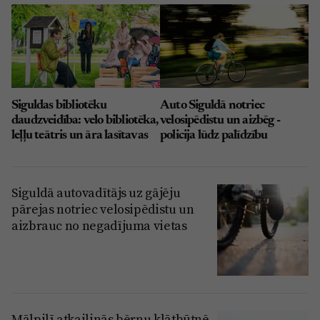
Siguldas bibliotēku
Auto Siguldā notriec
daudzveidība: velo bibliotēka,
velosipēdistu un aizbēg -
leļļu teātris un āra lasītavas
policija lūdz palīdzību
Siguldā autovadītājs uz gājēju
pārejas notriec velosipēdistu un
aizbrauc no negadījuma vietas
Mālpilī atkailinās bērnu klātbūtnē,