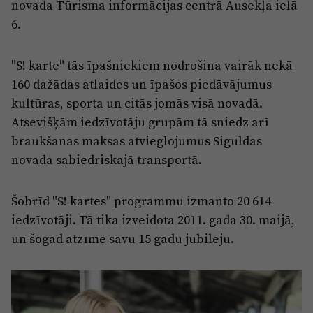
novada Tūrisma informācijas centrā Ausekļa ielā
6.
"S! karte" tās īpašniekiem nodrošina vairāk nekā
160 dažādas atlaides un īpašos piedāvājumus
kultūras, sporta un citās jomās visā novadā.
Atsevišķām iedzīvotāju grupām tā sniedz arī
braukšanas maksas atvieglojumus Siguldas
novada sabiedriskajā transportā.
Šobrīd "S! kartes" programmu izmanto 20 614
iedzīvotāji. Tā tika izveidota 2011. gada 30. maijā,
un šogad atzīmē savu 15 gadu jubileju.