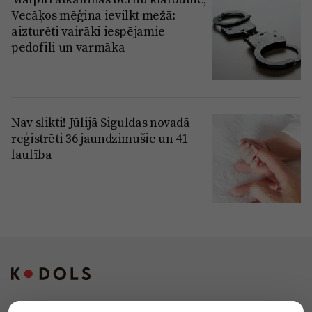
Vecāķos mēģina ievilkt mežā:
aizturēti vairāki iespējamie
pedofili un varmāka
Nav slikti! Jūlijā Siguldas novadā
reģistrēti 36 jaundzimušie un 41
laulība