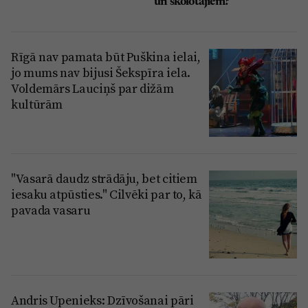
un skolotājiem?
Rīgā nav pamata būt Puškina ielai,
jo mums nav bijusi Šekspīra iela.
Voldemārs Lauciņš par dižām
kultūrām
"Vasarā daudz strādāju, bet citiem
iesaku atpūsties." Cilvēki par to, kā
pavada vasaru
Andris Upenieks: Dzīvošanai pāri