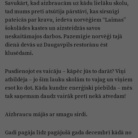
Savukārt, kad aizbraucām uz kādu lielāku skolu,
tad mums pretī atsūtīja pārstāvi, kas sirsnīgi
pateicās par kravu, iedeva norvēģiem “Laimas”
šokolādes kastes un aizsteidzās savos
neskaitāmajos darbos. Pazemīgie norvēģi tajā
dienā devās uz Daugavpils restorānu ēst
klusēdami.
Pusdienojot es vaicāju – kāpēc jūs to darāt? Viņi
atbildēja – jo šīm lauku skolām to vajag un viņiem
esot ko dot. Kāda kundze enerģiski piebilda – mēs
tak saņemam daudz vairāk pretī nekā atvedam!
Aizbraucu mājās ar smagu sirdi.
Gadi pagāja līdz pagājušā gada decembrī kādā no