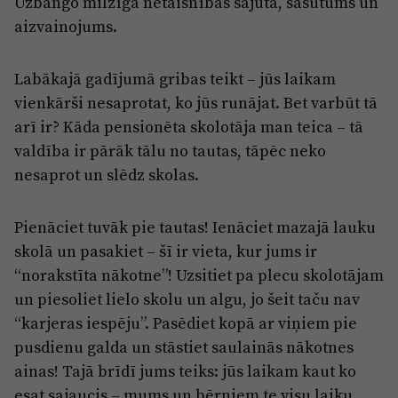
Uzbango milzīga netaisnības sajūta, sašutums un
aizvainojums.
Labākajā gadījumā gribas teikt – jūs laikam
vienkārši nesaprotat, ko jūs runājat. Bet varbūt tā
arī ir? Kāda pensionēta skolotāja man teica – tā
valdība ir pārāk tālu no tautas, tāpēc neko
nesaprot un slēdz skolas.
Pienāciet tuvāk pie tautas! Ienāciet mazajā lauku
skolā un pasakiet – šī ir vieta, kur jums ir
“norakstīta nākotne”! Uzsitiet pa plecu skolotājam
un piesoliet lielo skolu un algu, jo šeit taču nav
“karjeras iespēju”. Pasēdiet kopā ar viņiem pie
pusdienu galda un stāstiet saulainās nākotnes
ainas! Tajā brīdī jums teiks: jūs laikam kaut ko
esat sajaucis – mums un bērniem te visu laiku