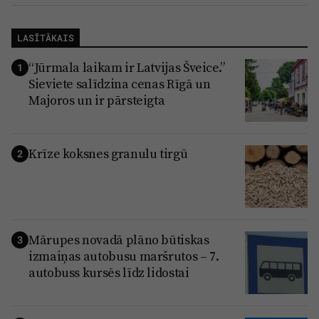
LASĪTĀKAIS
“Jūrmala laikam ir Latvijas Šveice.”
1
Sieviete salīdzina cenas Rīgā un
Majoros un ir pārsteigta
Krīze koksnes granulu tirgū
2
Mārupes novadā plāno būtiskas
3
izmaiņas autobusu maršrutos – 7.
autobuss kursēs līdz lidostai