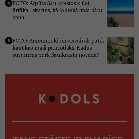
FOTO: Atpūta Saulkrastos kļūst
4
ērtāka - skaties, kā labiekārtota kāpu
zona
FOTO: Ārzemniekiem visvairāk patīk
5
kaut kas īpaši patriotisks. Kādus
suvenīrus pērk Saulkrastu novadā?