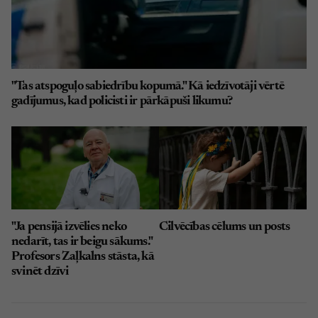
"Tas atspoguļo sabiedrību kopumā." Kā iedzīvotāji vērtē
gadījumus, kad policisti ir pārkāpuši likumu?
"Ja pensijā izvēlies neko
Cilvēcības cēlums un posts
nedarīt, tas ir beigu sākums."
Profesors Zaļkalns stāsta, kā
svinēt dzīvi