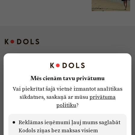
Kontakti
Reklāma
Mēs cienām tavu privātumu
Par laikrakstu
Vai piekrītat šajā vietnē izmantot analītikas
Privātuma politika
sīkdatnes, saskaņā ar mūsu
privātuma
Ētikas kodekss
politiku
?
Lietošanas noteikumi
Pārredzamības paziņojumi
Reklāmas ieņēmumi ļauj mums saglabāt
Kodols ziņas bez maksas visiem