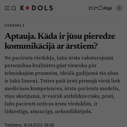
21.2°
Rīgā
VIEDOKĻI
Aptauja. Kāda ir jūsu pieredze
Abonēt
Pieslēgties
komunikācijā ar ārstiem?
No pacienta viedokļa, laba ārsta raksturojumā
Ziņas
Tēmas
personības kvalitātes gūst virsroku pār
Politika
Viedokļi
tehniskajām prasmēm, ideālā gadījumā tās abas
ir labā līmenī. Toties paši ārsti pirmajā vietā liek
Pašvaldības
Dzīve un ticība
medicīnas kompetences, ārsta-pacienta modelis,
Izglītība
Ekonomika
viņu skatījumā, ir vairāk aizbildniecisks, proti,
Veselība
Krimināli
labs pacients uzticas ārsta viedoklim, ir
līdzestīgs, atsaucīgs, nekonfliktējošs.
Ģimene
Izklaide
Vide
Sarunas
Trešdiena, 19.04.2023. 08:38