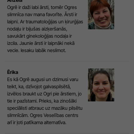
Anžela
Reklāma
Ogrē ir daži labi ārsti, tomēr Ogres
Jūrmala
Par laikrakstu
slimnīca nav mana favorīte. Ārsti ir
laipni. Ar traumatoloģijas un ķirurģijas
Privātuma politika
nodaļu ir bijušas aizķeršanās,
Ētikas kodekss
savukārt ginekoloģijas nodaļa ir
izcila. Jaunie ārsti ir laipnāki nekā
Lietošanas noteikumi
vecie. Iesaku labāk neslimot.
Pārredzamības paziņojumi
Sludinājumi
Ērika
Es kā Ogrē augusi un dzimusi varu
teikt, ka, dzīvojot galvaspilsētā,
izvēlos braukt uz Ogri pie ārstiem, jo
tie ir pazīstami. Prieks, ka zinošāki
speciālisti atbrauc uz mazāku pilsētu
slimnīcām. Ogres Veselības centrs
arī ir ļoti patīkama alternatīva.