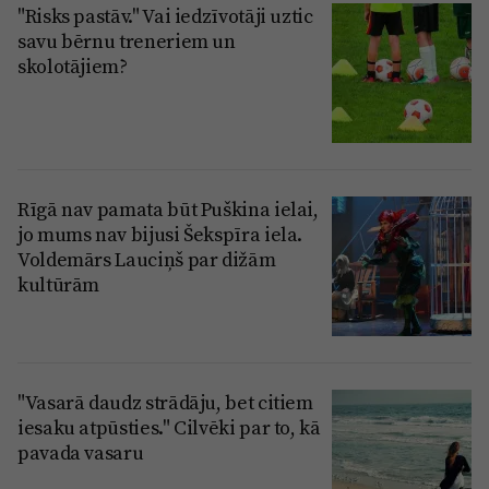
"Risks pastāv." Vai iedzīvotāji uztic
savu bērnu treneriem un
skolotājiem?
Rīgā nav pamata būt Puškina ielai,
jo mums nav bijusi Šekspīra iela.
Voldemārs Lauciņš par dižām
kultūrām
"Vasarā daudz strādāju, bet citiem
iesaku atpūsties." Cilvēki par to, kā
pavada vasaru