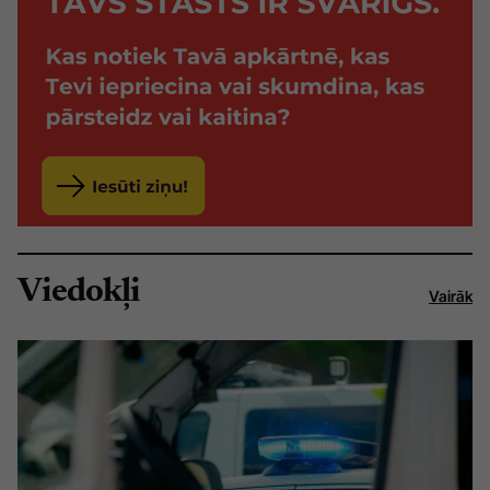
Viedokļi
Vairāk