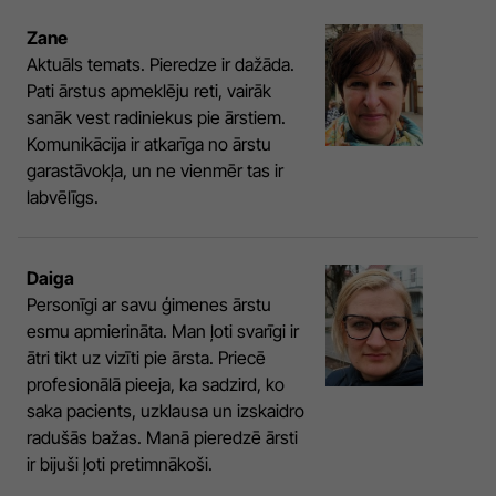
Zane
Aktuāls temats. Pieredze ir dažāda.
Pati ārstus apmeklēju reti, vairāk
sanāk vest radiniekus pie ārstiem.
Komunikācija ir atkarīga no ārstu
garastāvokļa, un ne vienmēr tas ir
labvēlīgs.
Daiga
Personīgi ar savu ģimenes ārstu
esmu apmierināta. Man ļoti svarīgi ir
ātri tikt uz vizīti pie ārsta. Priecē
profesionālā pieeja, ka sadzird, ko
saka pacients, uzklausa un izskaidro
radušās bažas. Manā pieredzē ārsti
ir bijuši ļoti pretimnākoši.