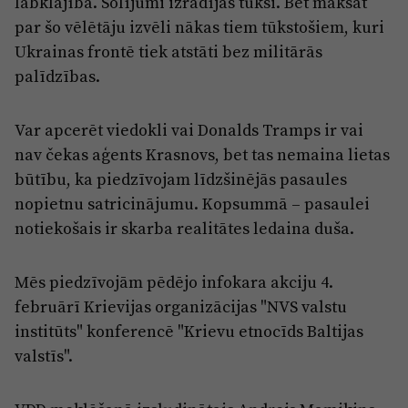
labklājība. Solījumi izrādījās tukši. Bet maksāt
par šo vēlētāju izvēli nākas tiem tūkstošiem, kuri
Ukrainas frontē tiek atstāti bez militārās
palīdzības.
Var apcerēt viedokli vai Donalds Tramps ir vai
nav čekas aģents Krasnovs, bet tas nemaina lietas
būtību, ka piedzīvojam līdzšinējās pasaules
nopietnu satricinājumu. Kopsummā – pasaulei
notiekošais ir skarba realitātes ledaina duša.
Mēs piedzīvojām pēdējo infokara akciju 4.
februārī Krievijas organizācijas "NVS valstu
institūts" konferencē "Krievu etnocīds Baltijas
valstīs".