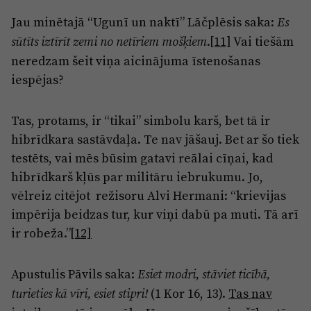
Jau minētajā “Ugunī un naktī” Lāčplēsis saka:
Es
.
[11]
Vai tiešām
sūtīts iztīrīt zemi no netīriem mošķiem
neredzam šeit viņa aicinājuma īstenošanas
iespējas?
Tas, protams, ir “tikai” simbolu karš, bet tā ir
hibrīdkara sastāvdaļa. Te nav jāšauj. Bet ar šo tiek
testēts, vai mēs būsim gatavi reālai cīņai, kad
hibrīdkarš kļūs par militāru iebrukumu. Jo,
vēlreiz citējot režisoru Alvi Hermani: “krievijas
impērija beidzas tur, kur viņi dabū pa muti. Tā arī
ir robeža.”
[12]
Apustulis Pāvils saka:
Esiet modri, stāviet ticībā,
(1 Kor 16, 13).
Tas nav
turieties kā vīri, esiet stipri!