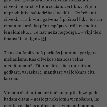
cilvēki nepārstāv lielu sociālo vērtību. .. Viņi ir
neproduktīvi sabiedrības locekļi. .. Iztērējami
cilvēki. .. Tā ir viņu galvenā [īpašība] [..]. .. tos var
izmantot karā, lai pēc iespējas vairāk izsmeltu
ienaidnieku. .. Te nav nekā negodīga .. – viņi tiek
finansiāli atalgoti.”
[3]
Te uzskatāmā veidā parādās ļaunuma garīgais
mehānisms. Kas cilvēkos atsaucas velna
aicinājumam? - Tā ir iekāre, kāda nu katram –
godkāre, varaskāre, mantkāre vai jebkura cita
kārība.
Vienam šī alkatība nozīmē nolaupīt klozetpodu,
kādam citam – noslēgt nekrietnu vienošanos, lai
iegūtu vēl dažas nulles pie saviem miljoniem.