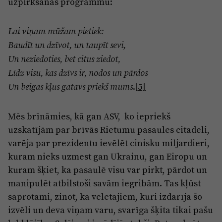
uzpirkšanas programmu:
Lai viņam mūžam pietiek:
Baudīt un dzīvot, un taupīt sevi,
Un neziedoties, bet citus ziedot,
Līdz visu, kas dzīvs ir, nodos un pārdos
.
[5]
Un beigās kļūs gatavs priekš mums
Mēs brīnāmies, kā gan ASV, ko iepriekš
uzskatījām par brīvās Rietumu pasaules citadeli,
varēja par prezidentu ievēlēt cinisku miljardieri,
kuram nieks uzmest gan Ukrainu, gan Eiropu un
kuram šķiet, ka pasaulē visu var pirkt, pārdot un
manipulēt atbilstoši savām iegribām. Tas kļūst
saprotami, zinot, ka vēlētājiem, kuri izdarīja šo
izvēli un deva viņam varu, svarīga šķita tikai pašu