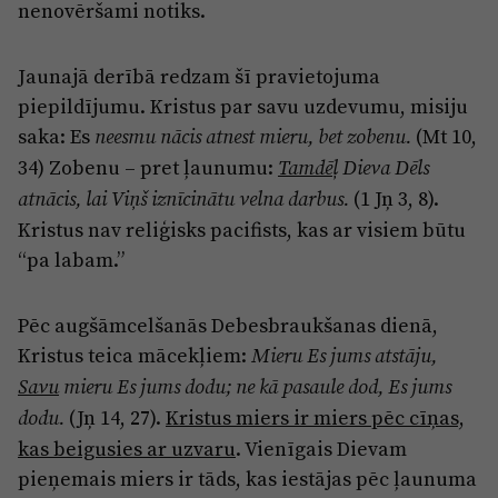
nenovēršami notiks.
Jaunajā derībā redzam šī pravietojuma
piepildījumu. Kristus par savu uzdevumu, misiju
saka: Es
(Mt 10,
neesmu nācis atnest mieru, bet zobenu.
34) Zobenu – pret ļaunumu:
Tamdēļ
Dieva Dēls
(1 Jņ 3, 8).
atnācis, lai Viņš iznīcinātu velna darbus.
Kristus nav reliģisks pacifists, kas ar visiem būtu
“pa labam.”
Pēc augšāmcelšanās Debesbraukšanas dienā,
Kristus teica mācekļiem:
Mieru Es jums atstāju,
Savu
mieru Es jums dodu; ne kā pasaule dod, Es jums
(Jņ 14, 27).
Kristus miers ir miers pēc cīņas,
dodu.
kas beigusies ar uzvaru
. Vienīgais Dievam
pieņemais miers ir tāds, kas iestājas pēc ļaunuma