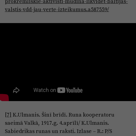
prokremliskie-aktivisti-mudina-likvidet-baltijas-
valstis-vdd-jau-verte-izteikumus.a587559/
[7]
K.Ulmanis. Šinī brīdī. Runa kooperatoru
saeimā Valkā, 1917.g. 4.aprīlī/ K.Ulmanis.
Sabiedrikas runas un raksti. Izlase – R.: P/S