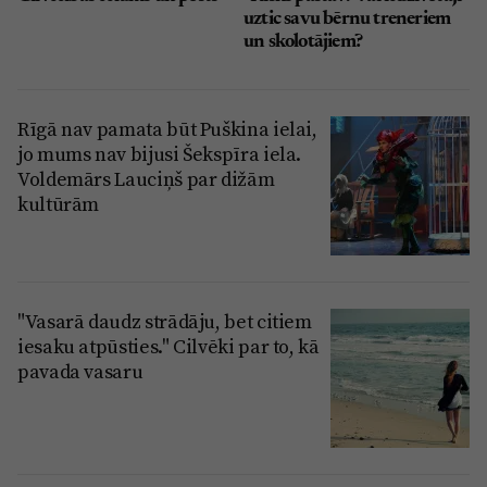
uztic savu bērnu treneriem
un skolotājiem?
Rīgā nav pamata būt Puškina ielai,
jo mums nav bijusi Šekspīra iela.
Voldemārs Lauciņš par dižām
kultūrām
"Vasarā daudz strādāju, bet citiem
iesaku atpūsties." Cilvēki par to, kā
pavada vasaru