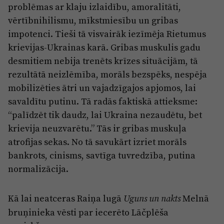
problēmas ar klaju izlaidību, amoralitāti,
vērtībnihilismu, mīkstmiesību un gribas
impotenci. Tieši tā visvairāk iezīmēja Rietumus
krievijas-Ukrainas karā. Gribas muskulis gadu
desmitiem nebija trenēts krīzes situācijām, tā
rezultātā neizlēmība, morāls bezspēks, nespēja
mobilizēties ātri un vajadzīgajos apjomos, lai
savaldītu putinu. Tā radās faktiskā attieksme:
“palīdzēt tik daudz, lai Ukraina nezaudētu, bet
krievija neuzvarētu.” Tās ir gribas muskuļa
atrofijas sekas. No tā savukārt izriet morāls
bankrots, cinisms, savtīga tuvredzība, putina
normalizācija.
Kā lai neatceras Raiņa lugā
Melnā
Uguns un nakts
bruņinieka vēsti par iecerēto Lāčplēša