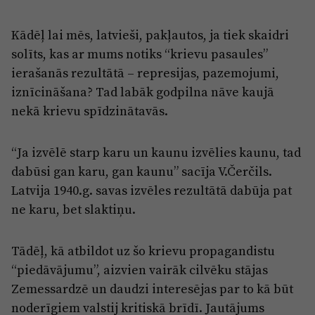
Kādēļ lai mēs, latvieši, pakļautos, ja tiek skaidri
solīts, kas ar mums notiks “krievu pasaules”
ierašanās rezultātā – represijas, pazemojumi,
iznīcināšana? Tad labāk godpilna nāve kaujā
nekā krievu spīdzinātavās.
“Ja izvēlē starp karu un kaunu izvēlies kaunu, tad
dabūsi gan karu, gan kaunu” sacīja V.Čerčils.
Latvija 1940.g. savas izvēles rezultātā dabūja pat
ne karu, bet slaktiņu.
Tādēļ, kā atbildot uz šo krievu propagandistu
“piedāvājumu”, aizvien vairāk cilvēku stājas
Zemessardzē un daudzi interesējas par to kā būt
noderīgiem valstij kritiskā brīdī. Jautājums