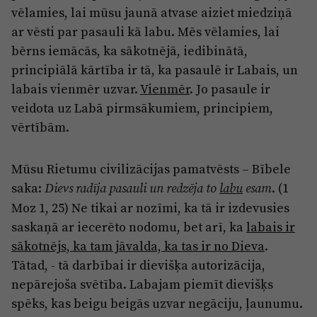
vēlamies, lai mūsu jaunā atvase aiziet miedziņā
ar vēsti par pasauli kā labu. Mēs vēlamies, lai
bērns iemācās, ka sākotnējā, iedibinātā,
principiālā kārtība ir tā, ka pasaulē ir Labais, un
labais vienmēr uzvar.
Vienmēr
. Jo pasaule ir
veidota uz Labā pirmsākumiem, principiem,
vērtībām.
Mūsu Rietumu civilizācijas pamatvēsts – Bībele
saka:
. (1
Dievs radīja pasauli un redzēja to
labu
esam
Moz 1, 25) Ne tikai ar nozīmi, ka tā ir izdevusies
saskaņā ar iecerēto nodomu, bet arī, ka
labais ir
sākotnējs, ka tam jāvalda, ka tas ir no Dieva
.
Tātad, - tā darbībai ir dievišķa autorizācija,
nepārejoša svētība. Labajam piemīt dievišķs
spēks, kas beigu beigās uzvar negāciju, ļaunumu.