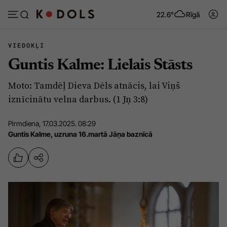
22.6°
Rīgā
VIEDOKĻI
Guntis Kalme: Lielais Stāsts
Abonēt
Pieslēgties
Moto: Tamdēļ Dieva Dēls atnācis, lai Viņš
iznīcinātu velna darbus. (1 Jņ 3:8)
Ziņas
Tēmas
Pirmdiena, 17.03.2025. 08:29
Politika
Viedokļi
Guntis Kalme, uzruna 16.martā Jāņa baznīcā
Pašvaldības
Dzīve un ticība
Izglītība
Ekonomika
Veselība
Krimināli
Ģimene
Izklaide
Vide
Sarunas