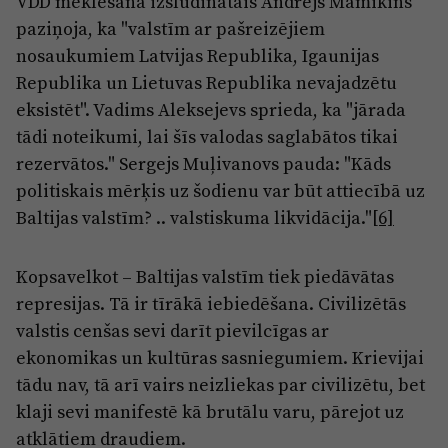
VDD meklēšanā izsludinātais Andrejs Mamikins
paziņoja, ka "valstīm ar pašreizējiem
nosaukumiem Latvijas Republika, Igaunijas
Republika un Lietuvas Republika nevajadzētu
eksistēt". Vadims Aleksejevs sprieda, ka "jārada
tādi noteikumi, lai šīs valodas saglabātos tikai
rezervātos." Sergejs Muļivanovs pauda: "Kāds
politiskais mērķis uz šodienu var būt attiecībā uz
Baltijas valstīm? .. valstiskuma likvidācija."
[6]
Kopsavelkot – Baltijas valstīm tiek piedāvātas
represijas. Tā ir tīrākā iebiedēšana. Civilizētās
valstis cenšas sevi darīt pievilcīgas ar
ekonomikas un kultūras sasniegumiem. Krievijai
tādu nav, tā arī vairs neizliekas par civilizētu, bet
klaji sevi manifestē kā brutālu varu, pārejot uz
atklātiem draudiem.