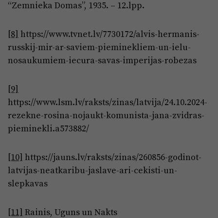
“Zemnieka Domas”, 1935. – 12.lpp.
[8]
https://www.tvnet.lv/7730172/alvis-hermanis-
russkij-mir-ar-saviem-pieminekliem-un-ielu-
nosaukumiem-iecura-savas-imperijas-robezas
[9]
https://www.lsm.lv/raksts/zinas/latvija/24.10.2024-
rezekne-rosina-nojaukt-komunista-jana-zvidras-
pieminekli.a573882/
[10]
https://jauns.lv/raksts/zinas/260856-godinot-
latvijas-neatkaribu-jaslave-ari-cekisti-un-
slepkavas
[11]
Rainis, Uguns un Nakts