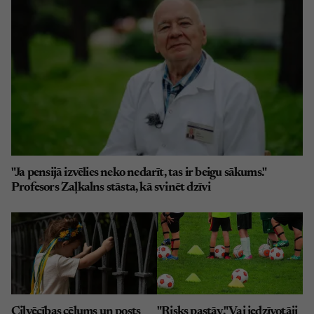
"Ja pensijā izvēlies neko nedarīt, tas ir beigu sākums."
Profesors Zaļkalns stāsta, kā svinēt dzīvi
Cilvēcības cēlums un posts
"Risks pastāv." Vai iedzīvotāji