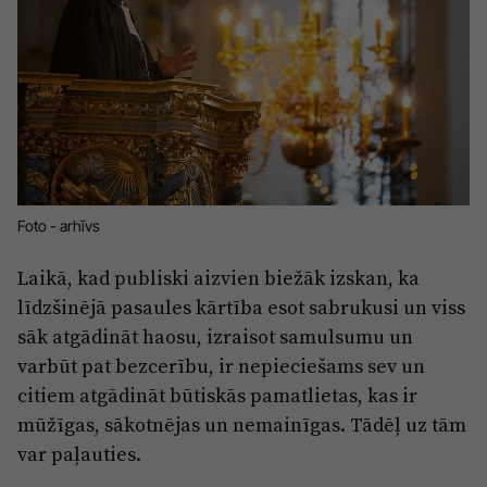
Sports
Pasākumi
Drošība
Pierīga
Projekti
Ādaži
Mediju atbalsta fonds
Foto - arhīvs
Ķekava
Zivju fonds
Laikā, kad publiski aizvien biežāk izskan, ka
Mārupe
Zaļā nākotne
līdzšinējā pasaules kārtība esot sabrukusi un viss
Olaine
Iedvesmai nav vecuma
sāk atgādināt haosu, izraisot samulsumu un
Ropaži
Vide
varbūt pat bezcerību, ir nepieciešams sev un
citiem atgādināt būtiskās pamatlietas, kas ir
Salaspils
Kodols
mūžīgas, sākotnējas un nemainīgas. Tādēļ uz tām
Saulkrasti
Kontakti
var paļauties.
Sigulda