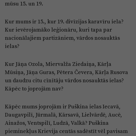
mūsu 15. un 19.
Kur mums ir 15., kur 19. divīzijas karavīru iela?
Kur ievērojamāko leģionāru, kuri tapa par
nacionālajiem partizāniem, vārdos nosauktās
ielas?
Kur Jāņa Ozola, Miervalža Ziedaiņa, Kārļa
Mūsiņa, Jāņa Guras, Pētera Čevera, Kārļa Rusova
un daudzu citu cīnītāju vārdos nosauktās ielas?
Kāpēc to joprojām nav?
Kāpēc mums joprojām ir Puškina ielas Iecavā,
Daugavpilī, Jūrmalā, Kārsavā, Lielvārdē, Aucē,
Ainažos, Ventspilī, Ludzā, Valkā? Puškina
pieminekļus Krievija centās sadēstīt vēl pavisam