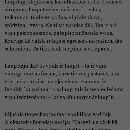
laupītāji, slepkavas, kas alkatības dēļ ir devušies
sirojumā, laupot veļas mašīnas, krēslus,
tējkannas, tualetes podus. Viņi slepkavo,
spīdzina, izvaro. Ne tikai naudas dēļ. Tas ir arī
viņu pašizpausmes, pašapliecināšanās veids.
Krievija kā valsts ir bijusi agresors no pašiem tās
sākumiem. Tā tikai šādi turpina sevi izpaust.
Laupītāju dzīves veids ir laupīt – tā ir viņu
vienīgā esības forma, kurā tie var pastāvēt
, tam
viņi pakārto visu pārējo. Visus resursus tie
iegulda laupīšanā, jo salaupītais ir nepieciešams
viņu izdzīvošanai – lai varētu turpināt laupīt.
Bijušais Doņeckas tautas republikas vadītājs
Aleksandrs Borodajs sacīja: “Karavīrus pērk kā
gaļu. No uzvalkos tērpto cilvēku viedokļa šie