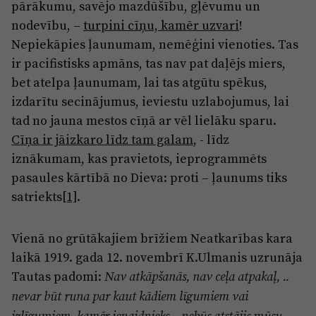
pārākumu, savējo mazdūšību, gļēvumu un
nodevību, –
turpini cīņu, kamēr uzvari
!
Nepiekāpies ļaunumam, nemēģini vienoties. Tas
ir pacifistisks apmāns, tas nav pat daļējs miers,
bet atelpa ļaunumam, lai tas atgūtu spēkus,
izdarītu secinājumus, ieviestu uzlabojumus, lai
tad no jauna mestos cīņā ar vēl lielāku sparu.
Cīņa ir jāizkaro līdz tam galam
, - līdz
iznākumam, kas pravietots, ieprogrammēts
pasaules kārtībā no Dieva: proti – ļaunums tiks
satriekts
[1]
.
Vienā no grūtākajiem brīžiem Neatkarības kara
laikā 1919. gada 12. novembrī K.Ulmanis uzrunāja
Tautas padomi:
Nav atkāpšanās, nav ceļa atpakaļ, ..
nevar būt runa par kaut kādiem līgumiem vai
izlīgumiem, kamēr ienaidnieks .. nebūs atstājis mūsu