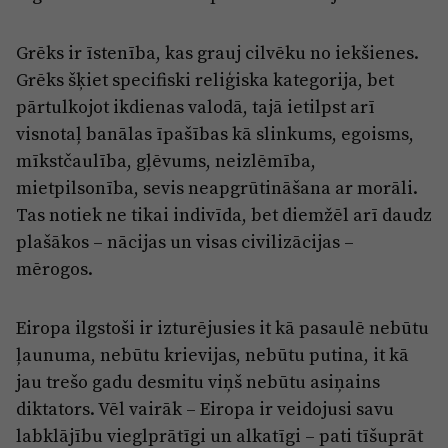
Grēks ir īstenība, kas grauj cilvēku no iekšienes.
Grēks šķiet specifiski reliģiska kategorija, bet
pārtulkojot ikdienas valodā, tajā ietilpst arī
visnotaļ banālas īpašības kā slinkums, egoisms,
mīkstčaulība, gļēvums, neizlēmība,
mietpilsonība, sevis neapgrūtināšana ar morāli.
Tas notiek ne tikai indivīda, bet diemžēl arī daudz
plašākos – nācijas un visas civilizācijas –
mērogos.
Eiropa ilgstoši ir izturējusies it kā pasaulē nebūtu
ļaunuma, nebūtu krievijas, nebūtu putina, it kā
jau trešo gadu desmitu viņš nebūtu asiņains
diktators. Vēl vairāk – Eiropa ir veidojusi savu
labklājību vieglprātīgi un alkatīgi – pati tīšuprāt