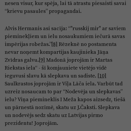
nesen visur, kur spēja, lai tā atrastu piesaisti savai
“krievu pasaules” propagandai.
Alvis Hermanis asi sacīja: “"russkij mir" ar saviem
pieminekļiem un ielu nosaukumiem iečurā savas
impērijas robežas.”
[8]
Rēzeknē no postamenta
nevar noņemt kompartijas kaujinieka Jāņa
Zvīdras galvu.
[9]
Madonā joprojām ir Martas
Riekstas iela“ - šī komjauniete vietējo vidē
ieguvusi slavu kā slepkava un sadiste.
[10]
Saulkrastos joprojām ir Viļa Lāča iela. Varbūt tad
uzreiz nosaucam to par “Nodevēja un slepkavas”
ielu? Viņa piemineklis I Meža kapos aizsedz, tiešā
un pārnestā nozīmē, skatu uz J.Čaksti. Slepkava
un nodevējs sedz skatu uz Latvijas pirmo
prezidentu! Joprojām.