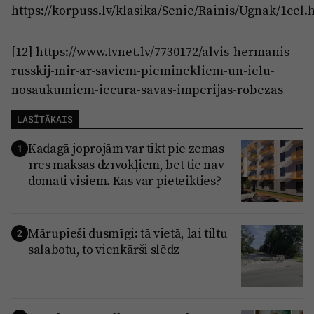
https://korpuss.lv/klasika/Senie/Rainis/Ugnak/1cel.
[12]
https://www.tvnet.lv/7730172/alvis-hermanis-
russkij-mir-ar-saviem-pieminekliem-un-ielu-
nosaukumiem-iecura-savas-imperijas-robezas
LASĪTĀKAIS
Kadagā joprojām var tikt pie zemas
1
īres maksas dzīvokļiem, bet tie nav
domāti visiem. Kas var pieteikties?
Mārupieši dusmīgi: tā vietā, lai tiltu
2
salabotu, to vienkārši slēdz