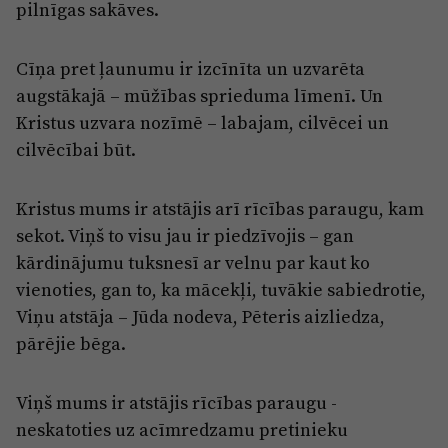
pilnīgas sakāves.
Cīņa pret ļaunumu ir izcīnīta un uzvarēta
augstākajā – mūžības sprieduma līmenī. Un
Kristus uzvara nozīmē – labajam, cilvēcei un
cilvēcībai būt.
Kristus mums ir atstājis arī rīcības paraugu, kam
sekot. Viņš to visu jau ir piedzīvojis – gan
kārdinājumu tuksnesī ar velnu par kaut ko
vienoties, gan to, ka mācekļi, tuvākie sabiedrotie,
Viņu atstāja – Jūda nodeva, Pēteris aizliedza,
pārējie bēga.
Viņš mums ir atstājis rīcības paraugu -
neskatoties uz acīmredzamu pretinieku