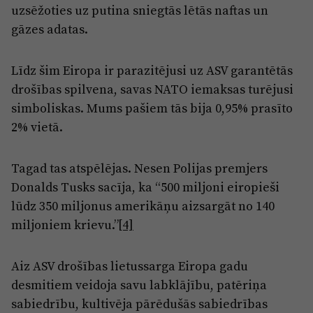
uzsēžoties uz putina sniegtās lētās naftas un
gāzes adatas.
Līdz šim Eiropa ir parazitējusi uz ASV garantētās
drošības spilvena, savas NATO iemaksas turējusi
simboliskas. Mums pašiem tās bija 0,95% prasīto
2% vietā.
Tagad tas atspēlējas. Nesen Polijas premjers
Donalds Tusks sacīja, ka “500 miljoni eiropieši
lūdz 350 miljonus amerikāņu aizsargāt no 140
miljoniem krievu.”
[4]
Aiz ASV drošības lietussarga Eiropa gadu
desmitiem veidoja savu labklājību, patēriņa
sabiedrību, kultivēja pārēdušās sabiedrības