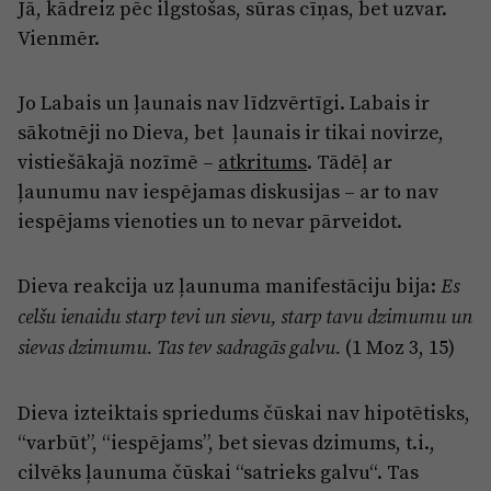
Jā, kādreiz pēc ilgstošas, sūras cīņas, bet uzvar.
Vienmēr.
Jo Labais un ļaunais nav līdzvērtīgi. Labais ir
sākotnēji no Dieva, bet ļaunais ir tikai novirze,
vistiešākajā nozīmē –
atkritums
. Tādēļ ar
ļaunumu nav iespējamas diskusijas – ar to nav
iespējams vienoties un to nevar pārveidot.
Dieva reakcija uz ļaunuma manifestāciju bija:
Es
celšu ienaidu starp tevi un sievu, starp tavu dzimumu un
(1 Moz 3, 15)
sievas dzimumu. Tas tev sadragās galvu.
Dieva izteiktais spriedums čūskai nav hipotētisks,
“varbūt”, “iespējams”, bet sievas dzimums, t.i.,
cilvēks ļaunuma čūskai “satrieks galvu“. Tas