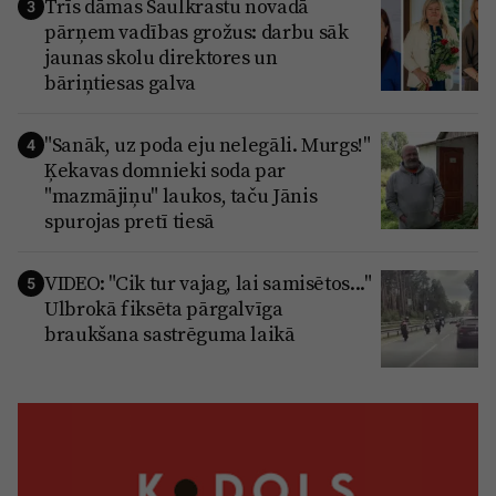
Trīs dāmas Saulkrastu novadā
3
pārņem vadības grožus: darbu sāk
jaunas skolu direktores un
bāriņtiesas galva
"Sanāk, uz poda eju nelegāli. Murgs!"
4
Ķekavas domnieki soda par
"mazmājiņu" laukos, taču Jānis
spurojas pretī tiesā
VIDEO: "Cik tur vajag, lai samisētos..."
5
Ulbrokā fiksēta pārgalvīga
braukšana sastrēguma laikā