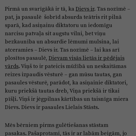
Reklāma
Pirmā un svarīgākā ir tā, ka
Dievs ir
. Tas nozīmē –
Jūrmala
Par laikrakstu
pat, ja pasaulē šobrīd absurda teātris rit pilnā
Privātuma politika
sparā, kad asiņainu diktatoru un iedomīgu
narcisu patvaļa sit augstu vilni, bet viņu
Ētikas kodekss
bezkaunība un absurdie lēmumi mulsina, lai
Lietošanas noteikumi
atceramies – Dievs ir. Tas nozīmē – lai kas arī
plosītos pasaulē,
Dievam visās lietās ir pēdējais
Pārredzamības paziņojumi
vārds
. Viņš to ir pateicis mūžībā un neskaitāmas
Sludinājumi
reizes izpaudis vēsturē – gan mūsu tautas, gan
pasaules vēsturē, parādot, ka asiņainie diktatori,
kuru priekšā tautas dreb, Viņa priekšā ir tikai
pīšļi. Viņš ir jēgpilnas kārtības un taisnīga miera
Dievs. Dievs ir pasaules Lielais Stāsts.
Mēs bērniem pirms gulētiešanas stāstam
pasakas. Pašaprotami, tās ir ar labām beigām, jo