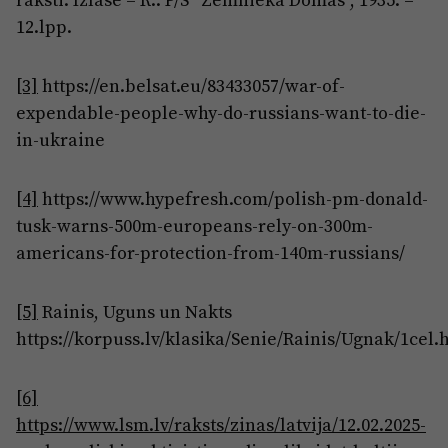
12.lpp.
[3]
https://en.belsat.eu/83433057/war-of-
expendable-people-why-do-russians-want-to-die-
in-ukraine
[4]
https://www.hypefresh.com/polish-pm-donald-
tusk-warns-500m-europeans-rely-on-300m-
americans-for-protection-from-140m-russians/
[5]
Rainis, Uguns un Nakts
https://korpuss.lv/klasika/Senie/Rainis/Ugnak/1cel.
[6]
https://www.lsm.lv/raksts/zinas/latvija/12.02.2025-