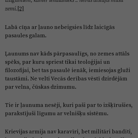
[2]
zemi.
Labā cīņa ar ļauno nebeigsies līdz laicīgās
pasaules galam.
Ļaunums nav kāds pārpasaulīgs, no zemes attāls
spēks, par kuru spriest tikai teoloģijai un
filozofijai, bet tas pasaulē ienāk, iemiesojas gluži
taustāmi. Ne velti Vecās derības vēstī dzirdējām
par velna, čūskas dzimumu.
Tie ir ļaunuma nesēji, kuri paši par to izšķīrušies,
parakstījuši līgumu ar velnišķu sistēmu.
Krievijas armija nav karavīri, bet militāri bandīti,