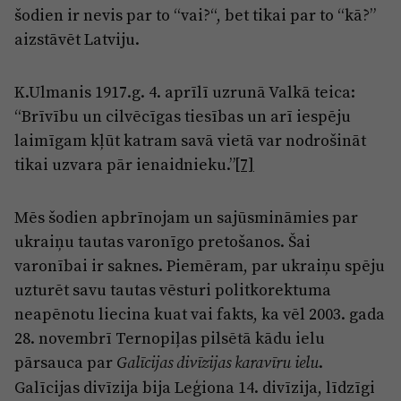
šodien ir nevis par to “vai?“, bet tikai par to “kā?”
aizstāvēt Latviju.
K.Ulmanis 1917.g. 4. aprīlī uzrunā Valkā teica:
“Brīvību un cilvēcīgas tiesības un arī iespēju
laimīgam kļūt katram savā vietā var nodrošināt
tikai uzvara pār ienaidnieku.”
[7]
Mēs šodien apbrīnojam un sajūsmināmies par
ukraiņu tautas varonīgo pretošanos. Šai
varonībai ir saknes. Piemēram, par ukraiņu spēju
uzturēt savu tautas vēsturi politkorektuma
neapēnotu liecina kuat vai fakts, ka vēl 2003. gada
28. novembrī Ternopiļas pilsētā kādu ielu
pārsauca par
.
Galīcijas divīzijas karavīru ielu
Galīcijas divīzija bija Leģiona 14. divīzija, līdzīgi