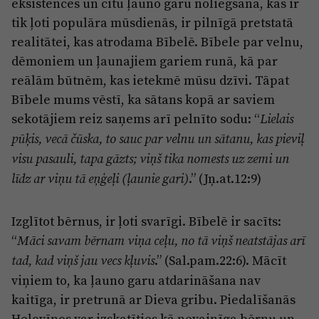
eksistences un citu ļauno garu noliegšana, kas ir
tik ļoti populāra mūsdienās, ir pilnīgā pretstatā
realitātei, kas atrodama Bībelē. Bībele par velnu,
dēmoniem un ļaunajiem gariem runā, kā par
reālām būtnēm, kas ietekmē mūsu dzīvi. Tāpat
Bībele mums vēstī, ka sātans kopā ar saviem
sekotājiem reiz saņems arī pelnīto sodu: “
Lielais
pūķis, vecā čūska, to sauc par velnu un sātanu, kas pieviļ
visu pasauli, tapa gāzts; viņš tika nomests uz zemi un
.” (Jņ.at.12:9)
līdz ar viņu tā eņģeļi (ļaunie gari)
Izglītot bērnus, ir ļoti svarīgi. Bībelē ir sacīts:
“
Māci savam bērnam viņa ceļu, no tā viņš neatstājas arī
.” (Sal.pam.22:6). Mācīt
tad, kad viņš jau vecs kļuvis
viņiem to, ka ļauno garu atdarināšana nav
kaitīga, ir pretrunā ar Dieva gribu. Piedalīšanās
Helovīnos var izskatīties kā nevainīga bērnu un