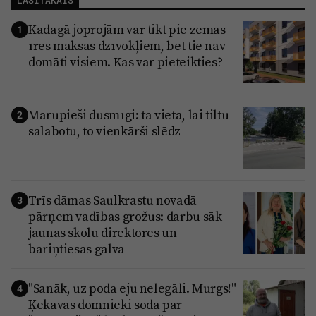
Kadagā joprojām var tikt pie zemas
1
īres maksas dzīvokļiem, bet tie nav
domāti visiem. Kas var pieteikties?
Mārupieši dusmīgi: tā vietā, lai tiltu
2
salabotu, to vienkārši slēdz
Trīs dāmas Saulkrastu novadā
3
pārņem vadības grožus: darbu sāk
jaunas skolu direktores un
bāriņtiesas galva
"Sanāk, uz poda eju nelegāli. Murgs!"
4
Ķekavas domnieki soda par