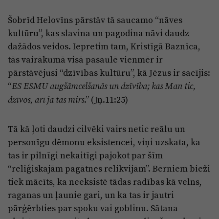
Šobrīd Helovīns pārstāv tā saucamo “nāves
kultūru”, kas slavina un pagodina nāvi daudz
dažādos veidos. Iepretim tam, Kristīgā Baznīca,
tās vairākumā visā pasaulē vienmēr ir
pārstāvējusi “dzīvības kultūru”, kā Jēzus ir sacījis:
“
ES ESMU augšāmcelšanās un dzīvība; kas Man tic,
.” (Jņ.11:25)
dzīvos, arī ja tas mirs
Tā kā ļoti daudzi cilvēki vairs netic reālu un
personīgu dēmonu eksistencei, viņi uzskata, ka
tas ir pilnīgi nekaitīgi pajokot par šīm
“reliģiskajām pagātnes relikvijām”. Bērniem bieži
tiek mācīts, ka neeksistē tādas radības kā velns,
raganas un ļaunie gari, un ka tas ir jautri
pārģērbties par spoku vai goblinu. Sātana