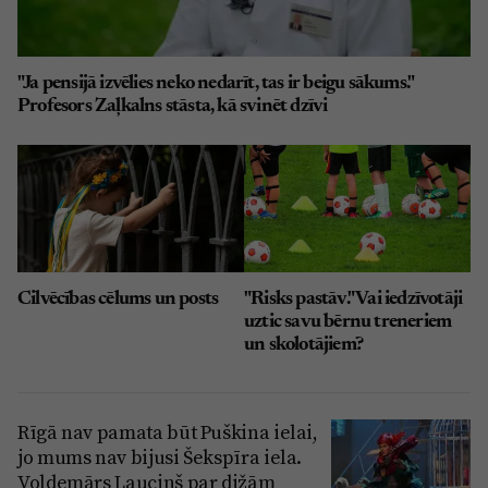
"Ja pensijā izvēlies neko nedarīt, tas ir beigu sākums."
Profesors Zaļkalns stāsta, kā svinēt dzīvi
Cilvēcības cēlums un posts
"Risks pastāv." Vai iedzīvotāji
uztic savu bērnu treneriem
un skolotājiem?
Rīgā nav pamata būt Puškina ielai,
jo mums nav bijusi Šekspīra iela.
Voldemārs Lauciņš par dižām