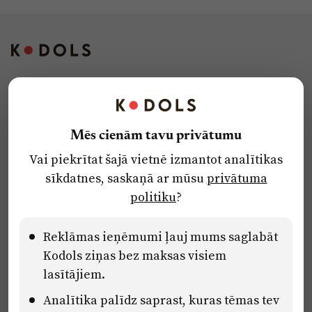
Kontakti
Reklāma
Mēs cienām tavu privātumu
Par laikrakstu
Vai piekrītat šajā vietnē izmantot analītikas
Privātuma politika
sīkdatnes, saskaņā ar mūsu
privātuma
Ētikas kodekss
politiku
?
Lietošanas noteikumi
Pārredzamības paziņojumi
Reklāmas ieņēmumi ļauj mums saglabāt
Kodols ziņas bez maksas visiem
lasītājiem.
Eiropas Savienības Atveseļošanas un noturības mehānisma plāna
Analītika palīdz saprast, kuras tēmas tev
2.2. reformu un investīciju virziena “Uzņēmumu digitālā