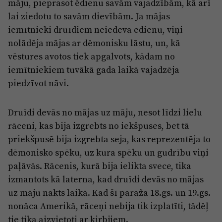
māju, pieprasot ēdienu savām vajadzībām, kā arī
lai ziedotu to savām dievībām. Ja mājas
iemītnieki druīdiem neiedeva ēdienu, viņi
nolādēja mājas ar dēmonisku lāstu, un, kā
vēstures avotos tiek apgalvots, kādam no
iemītniekiem tuvākā gada laikā vajadzēja
piedzīvot nāvi.
Druīdi devās no mājas uz māju, nesot līdzi lielu
rāceni, kas bija izgrebts no iekšpuses, bet tā
priekšpusē bija izgrebta seja, kas reprezentēja to
dēmonisko spēku, uz kura spēku un gudrību viņi
paļāvās. Rācenis, kurā bija ielikta svece, tika
izmantots kā laterna, kad druīdi devās no mājas
uz māju nakts laikā. Kad šī paraža 18.gs. un 19.gs.
nonāca Amerikā, rāceņi nebija tik izplatīti, tādēļ
tie tika aizvietoti ar ķirbjiem.