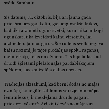
svētki Samhain.
Šis datums, 31. oktobris, bija arī jaunā gada
priekšvakars gan ķeltu, gan anglosakšu laikos,
kad tika atzīmēti uguns svētki, kuru laikā milzīgi
ugunskuri tika izveidoti kalnu virsotnēs, lai
aizbiedētu ļaunos garus. Šie rudens svētki ieguva
baisu nozīmi, jo tajos piedalījās spoki, raganas,
melnie kaķi, fejas un dēmoni. Tas bija laiks, kad
druīdi šķietami pielabinājās pārdabiskajiem
spēkiem, kas kontrolēja dabas norises.
Tradīcijas aizsākumi, kad bērni dodas no mājas
uz māju, lai iegūtu saldumus vai izjokotu mājas
iemītniekus, ir meklējama druīdu pagānu
priesteru vēsturē. Arī viņi devās no mājas uz