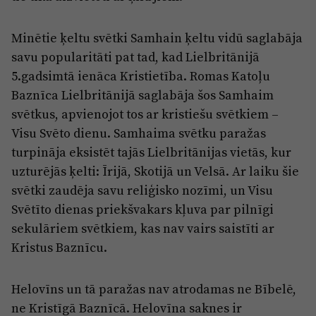
Minētie ķeltu svētki Samhain ķeltu vidū saglabāja
savu popularitāti pat tad, kad Lielbritānijā
5.gadsimtā ienāca Kristietība. Romas Katoļu
Baznīca Lielbritānijā saglabāja šos Samhaim
svētkus, apvienojot tos ar kristiešu svētkiem –
Visu Svēto dienu. Samhaima svētku paražas
turpināja eksistēt tajās Lielbritānijas vietās, kur
uzturējās ķelti: Īrijā, Skotijā un Velsā. Ar laiku šie
svētki zaudēja savu reliģisko nozīmi, un Visu
Svētīto dienas priekšvakars kļuva par pilnīgi
sekulāriem svētkiem, kas nav vairs saistīti ar
Kristus Baznīcu.
Helovīns un tā paražas nav atrodamas ne Bībelē,
ne Kristīgā Baznīcā. Helovīna saknes ir