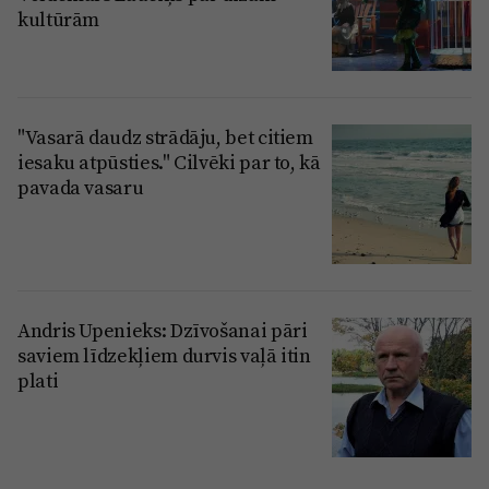
kultūrām
"Vasarā daudz strādāju, bet citiem
iesaku atpūsties." Cilvēki par to, kā
pavada vasaru
Andris Upenieks: Dzīvošanai pāri
saviem līdzekļiem durvis vaļā itin
plati