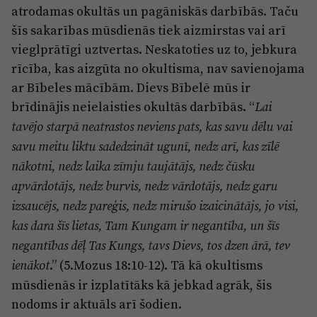
atrodamas okultās un pagāniskās darbībās. Taču
šīs sakarības mūsdienās tiek aizmirstas vai arī
vieglprātīgi uztvertas. Neskatoties uz to, jebkura
rīcība, kas aizgūta no okultisma, nav savienojama
ar Bībeles mācībām. Dievs Bībelē mūs ir
brīdinājis neielaisties okultās darbībās. “
Lai
tavējo starpā neatrastos neviens pats, kas savu dēlu vai
savu meitu liktu sadedzināt ugunī, nedz arī, kas zīlē
nākotni, nedz laika zīmju taujātājs, nedz čūsku
apvārdotājs, nedz burvis, nedz vārdotājs, nedz garu
izsaucējs, nedz pareģis, nedz mirušo izaicinātājs, jo visi,
kas dara šīs lietas, Tam Kungam ir negantība, un šīs
negantības dēļ Tas Kungs, tavs Dievs, tos dzen ārā, tev
.” (5.Mozus 18:10-12). Tā kā okultisms
ienākot
mūsdienās ir izplatītāks kā jebkad agrāk, šis
nodoms ir aktuāls arī šodien.