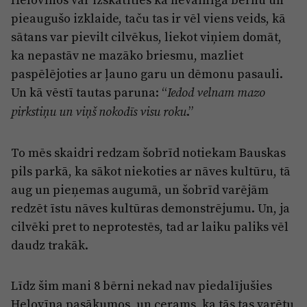
pieaugušo izklaide, taču tas ir vēl viens veids, kā
sātans var pievilt cilvēkus, liekot viņiem domāt,
ka nepastāv ne mazāko briesmu, mazliet
paspēlējoties ar ļauno garu un dēmonu pasauli.
Un kā vēstī tautas paruna: “
Iedod velnam mazo
.”
pirkstiņu un viņš nokodīs visu roku
To mēs skaidri redzam šobrīd notiekam Bauskas
pils parkā, ka sākot niekoties ar nāves kultūru, tā
aug un pieņemas augumā, un šobrīd varējām
redzēt īstu nāves kultūras demonstrējumu. Un, ja
cilvēki pret to neprotestēs, tad ar laiku paliks vēl
daudz trakāk.
Līdz šim mani 8 bērni nekad nav piedalījušies
Helovīna pasākumos, un cerams, ka tās tas varētu