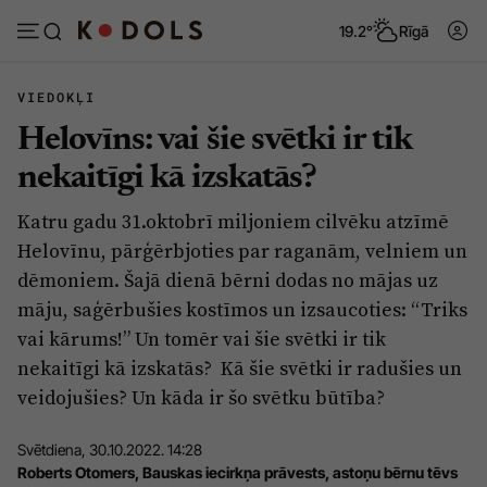
19.2°
Rīgā
VIEDOKĻI
Helovīns: vai šie svētki ir tik
Abonēt
Pieslēgties
nekaitīgi kā izskatās?
Katru gadu 31.oktobrī miljoniem cilvēku atzīmē
Ziņas
Tēmas
Helovīnu, pārģērbjoties par raganām, velniem un
Politika
Viedokļi
dēmoniem. Šajā dienā bērni dodas no mājas uz
māju, saģērbušies kostīmos un izsaucoties: “Triks
Pašvaldības
Dzīve un ticība
vai kārums!” Un tomēr vai šie svētki ir tik
Izglītība
Ekonomika
nekaitīgi kā izskatās? Kā šie svētki ir radušies un
Veselība
Krimināli
veidojušies? Un kāda ir šo svētku būtība?
Ģimene
Izklaide
Svētdiena, 30.10.2022. 14:28
Vide
Sarunas
Roberts Otomers, Bauskas iecirkņa prāvests, astoņu bērnu tēvs