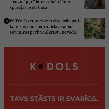
"mazmājiņu" laukos, taču Jānis
spurojas pretī tiesā
FOTO: Ārzemniekiem visvairāk patīk
5
kaut kas īpaši patriotisks. Kādus
suvenīrus pērk Saulkrastu novadā?