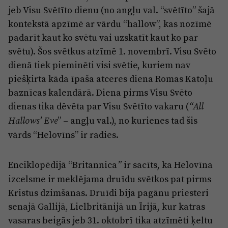
Reklāma
jeb Visu Svētīto dienu (no angļu val. “svētīto” šajā
Jūrmala
Par laikrakstu
kontekstā apzīmē ar vārdu “hallow”, kas nozīmē
padarīt kaut ko svētu vai uzskatīt kaut ko par
Privātuma politika
svētu). Šos svētkus atzīmē 1. novembrī. Visu Svēto
Ētikas kodekss
dienā tiek pieminēti visi svētie, kuriem nav
Lietošanas noteikumi
piešķirta kāda īpaša atceres diena Romas Katoļu
baznīcas kalendārā. Diena pirms Visu Svēto
Pārredzamības paziņojumi
dienas tika dēvēta par Visu Svētīto vakaru (
“All
Sludinājumi
” – angļu val.), no kurienes tad šis
Hallows’ Eve
vārds “Helovīns” ir radies.
Enciklopēdijā “Britannica
ir sacīts, ka Helovīna
”
izcelsme ir meklējama druīdu svētkos pat pirms
Kristus dzimšanas. Druīdi bija pagānu priesteri
senajā Gallijā, Lielbritānijā un Īrijā, kur katras
vasaras beigās jeb 31. oktobrī tika atzīmēti ķeltu