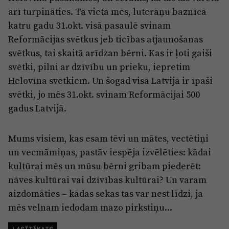
arī turpināties. Tā vietā mēs, luterāņu baznīcā
katru gadu 31.okt. visā pasaulē svinam
Reformācijas svētkus jeb ticības atjaunošanas
svētkus, tai skaitā arīdzan bērni. Kas ir ļoti gaiši
svētki, pilni ar dzīvību un prieku, iepretim
Helovīna svētkiem. Un šogad visā Latvijā ir īpaši
svētki, jo mēs 31.okt. svinam Reformācijai 500
gadus Latvijā.
Mums visiem, kas esam tēvi un mātes, vectētiņi
un vecmāmiņas, pastāv iespēja izvēlēties: kādai
kultūrai mēs un mūsu bērni gribam piederēt:
nāves kultūrai vai dzīvības kultūrai? Un varam
aizdomāties – kādas sekas tas var nest līdzi, ja
mēs velnam iedodam mazo pirkstiņu...
LASĪTĀKAIS