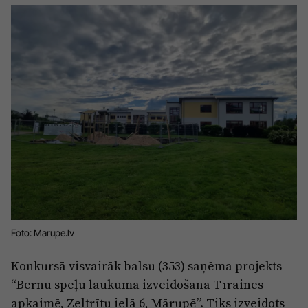
Sports
Pasākumi
Drošība
Pierīga
Projekti
Ādaži
Mediju atbalsta fonds
Ķekava
Zivju fonds
Mārupe
Zaļā nākotne
Olaine
Iedvesmai nav vecuma
Ropaži
Vide
Foto: Marupe.lv
Salaspils
Kodols
Konkursā visvairāk balsu (353) saņēma projekts
Saulkrasti
“Bērnu spēļu laukuma izveidošana Tīraines
Kontakti
Sigulda
apkaimē, Zeltrītu ielā 6, Mārupē”. Tiks izveidots