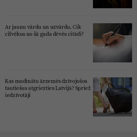
Ar jaunu vārdu un uzvārdu. Cik
cilvēkus no šā gada dēvēs citādi?
Kas mudinātu ārzemēs dzīvojošos
tautiešus atgriezties Latvijā? Spriež
iedzīvotāji