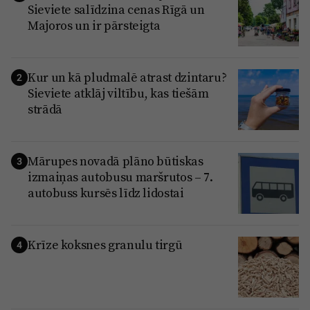
Sieviete salīdzina cenas Rīgā un
Majoros un ir pārsteigta
Kur un kā pludmalē atrast dzintaru?
2
Sieviete atklāj viltību, kas tiešām
strādā
Mārupes novadā plāno būtiskas
3
izmaiņas autobusu maršrutos – 7.
autobuss kursēs līdz lidostai
Krīze koksnes granulu tirgū
4