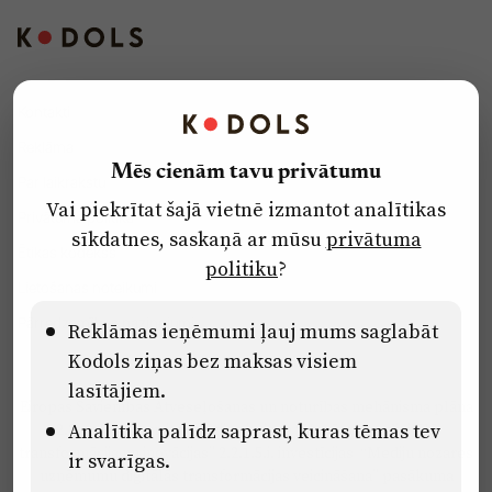
Kontakti
Reklāma
Mēs cienām tavu privātumu
Par laikrakstu
Vai piekrītat šajā vietnē izmantot analītikas
Privātuma politika
sīkdatnes, saskaņā ar mūsu
privātuma
Ētikas kodekss
politiku
?
Lietošanas noteikumi
Pārredzamības paziņojumi
Reklāmas ieņēmumi ļauj mums saglabāt
Kodols ziņas bez maksas visiem
lasītājiem.
Eiropas Savienības Atveseļošanas un noturības mehānisma plāna
Analītika palīdz saprast, kuras tēmas tev
2.2. reformu un investīciju virziena “Uzņēmumu digitālā
transformācija un inovācijas” 2.2.1.5.i. investīcijas “Mediju nozares
ir svarīgas.
uzņēmumu digitālās transformācijas veicināšana” pasākuma