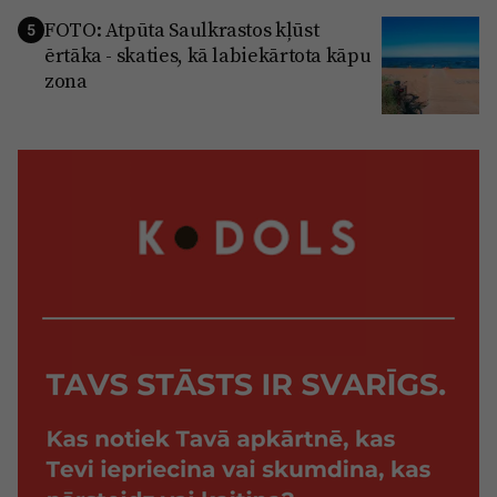
FOTO: Atpūta Saulkrastos kļūst
5
ērtāka - skaties, kā labiekārtota kāpu
zona