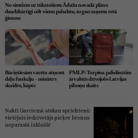
No simtiem uz tūkstošiem: Ādažu novadā plāno
daudzkārtīgi celt vienu pabalstu, to gan saņems retā
ģimene
Bāriņtiesām varētu atņemt
PMLP: Turpina palielināties
daļu funkciju – ministrs
ārvalstīs dzīvojošo Latvijas
skaidro, kāpēc
pilsoņu skaits
Naktī Garciemā atskan sprādzieni:
vietējais iedzīvotājs pieķer bērnus
neparastā izklaidē