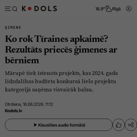
18.9°
Rīgā
ĢIMENE
Ko rok Tīraines apkaimē?
Abonēt
Pieslēgties
Rezultāts priecēs ģimenes ar
bērniem
Ziņas
Tēmas
Mārupē tiek īstenots projekts, kas 2024. gada
Politika
Viedokļi
līdzdalības budžeta konkursā lielo projektu
Pašvaldības
Dzīve un ticība
kategorijā saņēma visvairāk balsu.
Izglītība
Ekonomika
Otrdiena, 16.06.2026. 11:12
Veselība
Krimināli
Kodols.lv
Ģimene
Izklaide
Klausīties audio formātā
Vide
Sarunas