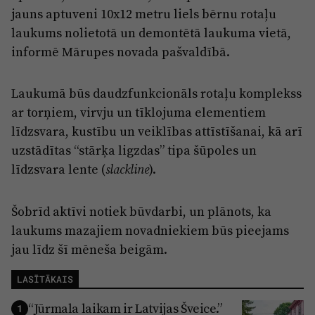
Reklāma
jauns aptuveni 10x12 metru liels bērnu rotaļu
Jūrmala
Par laikrakstu
laukums nolietotā un demontētā laukuma vietā,
informē Mārupes novada pašvaldībā.
Privātuma politika
Ētikas kodekss
Laukumā būs daudzfunkcionāls rotaļu komplekss
Lietošanas noteikumi
ar torņiem, virvju un tīklojuma elementiem
līdzsvara, kustību un veiklības attīstīšanai, kā arī
Pārredzamības paziņojumi
uzstādītas “stārķa ligzdas” tipa šūpoles un
Sludinājumi
līdzsvara lente (
).
slackline
Šobrīd aktīvi notiek būvdarbi, un plānots, ka
laukums mazajiem novadniekiem būs pieejams
jau līdz šī mēneša beigām.
LASĪTĀKAIS
“Jūrmala laikam ir Latvijas Šveice.”
1