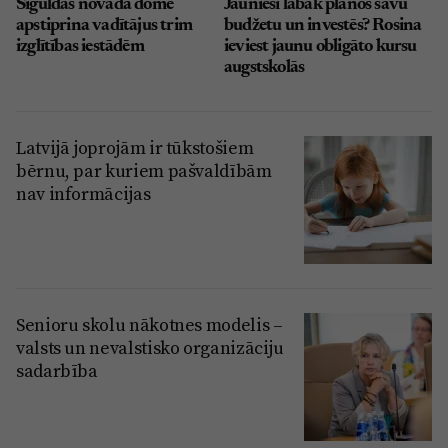
Siguldas novada dome
Jaunieši labāk plānos savu
apstiprina vadītājus trim
budžetu un investēs? Rosina
izglītības iestādēm
ieviest jaunu obligāto kursu
augstskolās
Latvijā joprojām ir tūkstošiem
bērnu, par kuriem pašvaldībām
nav informācijas
Senioru skolu nākotnes modelis –
valsts un nevalstisko organizāciju
sadarbība