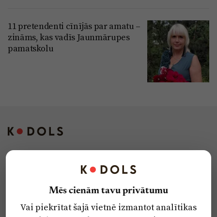
11 pretendenti cīnījās par amatu –
zināms, kas vadīs Jaunmārupes
pamatskolu
Kontakti
Reklāma
Mēs cienām tavu privātumu
Par laikrakstu
Vai piekrītat šajā vietnē izmantot analītikas
Privātuma politika