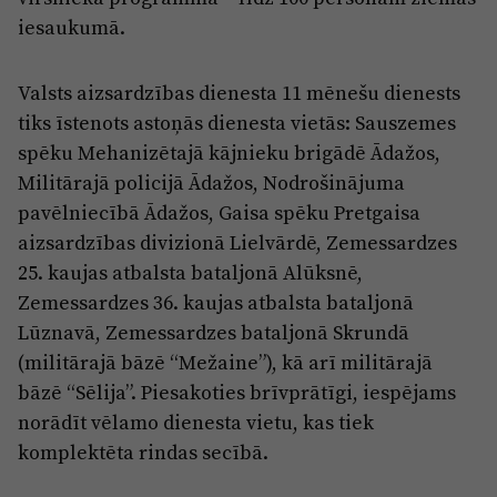
iesaukumā.
Valsts aizsardzības dienesta 11 mēnešu dienests
tiks īstenots astoņās dienesta vietās: Sauszemes
spēku Mehanizētajā kājnieku brigādē Ādažos,
Militārajā policijā Ādažos, Nodrošinājuma
pavēlniecībā Ādažos, Gaisa spēku Pretgaisa
aizsardzības divizionā Lielvārdē, Zemessardzes
25. kaujas atbalsta bataljonā Alūksnē,
Zemessardzes 36. kaujas atbalsta bataljonā
Lūznavā, Zemessardzes bataljonā Skrundā
(militārajā bāzē “Mežaine”), kā arī militārajā
bāzē “Sēlija”. Piesakoties brīvprātīgi, iespējams
norādīt vēlamo dienesta vietu, kas tiek
komplektēta rindas secībā.