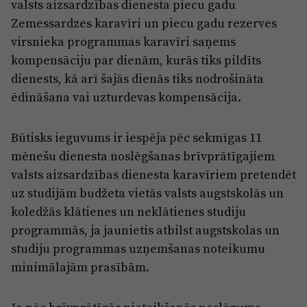
valsts aizsardzības dienesta piecu gadu
Zemessardzes karavīri un piecu gadu rezerves
virsnieka programmas karavīri saņems
kompensāciju par dienām, kurās tiks pildīts
dienests, kā arī šajās dienās tiks nodrošināta
ēdināšana vai uzturdevas kompensācija.
Būtisks ieguvums ir iespēja pēc sekmīgas 11
mēnešu dienesta noslēgšanas brīvprātīgajiem
valsts aizsardzības dienesta karavīriem pretendēt
uz studijām budžeta vietās valsts augstskolās un
koledžās klātienes un neklātienes studiju
programmās, ja jaunietis atbilst augstskolas un
studiju programmas uzņemšanas noteikumu
minimālajām prasībām.