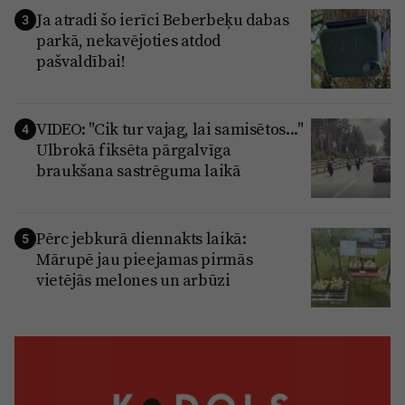
Ja atradi šo ierīci Beberbeķu dabas
3
parkā, nekavējoties atdod
pašvaldībai!
VIDEO: "Cik tur vajag, lai samisētos..."
4
Ulbrokā fiksēta pārgalvīga
braukšana sastrēguma laikā
Pērc jebkurā diennakts laikā:
5
Mārupē jau pieejamas pirmās
vietējās melones un arbūzi