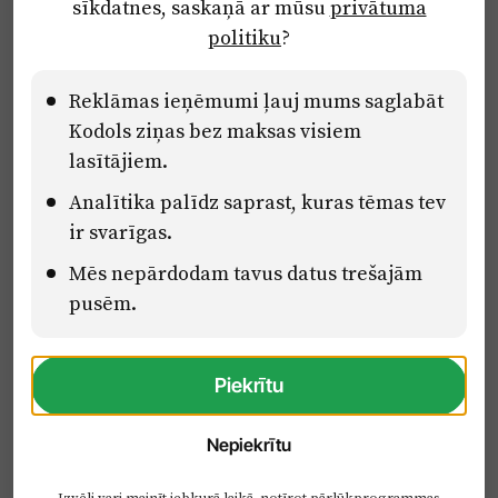
sīkdatnes, saskaņā ar mūsu
privātuma
Ētikas kodekss
politiku
?
Lietošanas noteikumi
Pārredzamības paziņojumi
Reklāmas ieņēmumi ļauj mums saglabāt
Kodols ziņas bez maksas visiem
lasītājiem.
Eiropas Savienības Atveseļošanas un noturības mehānisma plāna
Analītika palīdz saprast, kuras tēmas tev
2.2. reformu un investīciju virziena “Uzņēmumu digitālā
transformācija un inovācijas” 2.2.1.5.i. investīcijas “Mediju nozares
ir svarīgas.
uzņēmumu digitālās transformācijas veicināšana” pasākuma
“Mācības mediju nozares speciālistu digitālās kompetences un
Mēs nepārdodam tavus datus trešajām
zināšanu pilnveidošanai” projektā Latvijas Mediju nozares
pusēm.
kompetenču centrs (2.2.1.5.i.0/2/24/A/CFLA/001).
Piekrītu
Nepiekrītu
Izvēli vari mainīt jebkurā laikā, notīrot pārlūkprogrammas