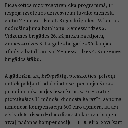
Piesakoties rezerves virsnieka programmā, ir
iespēja izvēlēties dzīvesvietai tuvāko dienesta
vietu: Zemessardzes 1. Rīgas brigādes 19. kaujas
nodrošinājuma bataljonu, Zemessardzes 2.
Vidzemes brigādes 26. kājnieku bataljonu,
Zemessardzes 3. Latgales brigādes 36. kaujas
atbalsta bataljonu vai Zemessardzes 4. Kurzemes
brigādes štābu.
Atgādinām, ka, brīvprātīgi piesakoties, pilsoņi
netiek pakļauti tālākai atlasei pēc nejaušības
principa nākamajos iesaukumos. Brīvprātīgi
pieteikušies 11 mēnešu dienesta karavīri saņems
ikmēneša kompensāciju 600 eiro apmērā, kā arī
visi valsts aizsardzības dienesta karavīri saņem
atvaļināšanās kompensāciju ‒ 1100 eiro. Savukārt