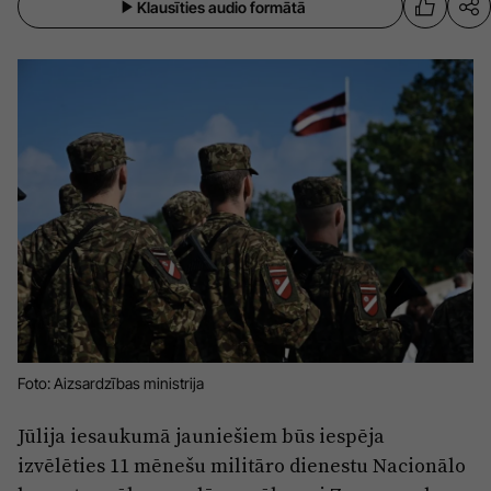
Klausīties audio formātā
Sports
Pasākumi
Drošība
Pierīga
Projekti
Ādaži
Mediju atbalsta fonds
Ķekava
Zivju fonds
Mārupe
Zaļā nākotne
Olaine
Iedvesmai nav vecuma
Ropaži
Vide
Foto: Aizsardzības ministrija
Salaspils
Kodols
Jūlija iesaukumā jauniešiem būs iespēja
Saulkrasti
Kontakti
izvēlēties 11 mēnešu militāro dienestu Nacionālo
Sigulda