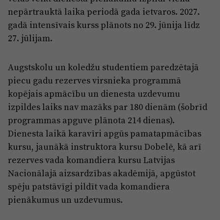
nepārtrauktā laika periodā gada ietvaros. 2027.
gadā intensīvais kurss plānots no 29. jūnija līdz
27. jūlijam.
Augstskolu un koledžu studentiem paredzētajā
piecu gadu rezerves virsnieka programmā
kopējais apmācību un dienesta uzdevumu
izpildes laiks nav mazāks par 180 dienām (šobrīd
programmas apguve plānota 214 dienas).
Dienesta laikā karavīri apgūs pamatapmācības
kursu, jaunākā instruktora kursu Dobelē, kā arī
rezerves vada komandiera kursu Latvijas
Nacionālajā aizsardzības akadēmijā, apgūstot
spēju patstāvīgi pildīt vada komandiera
pienākumus un uzdevumus.