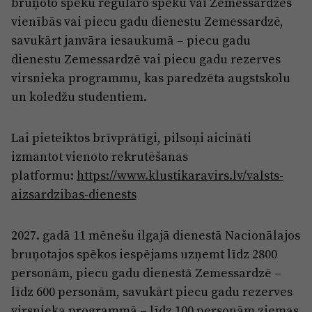
bruņoto spēku regulāro spēku vai Zemessardzes
Reklāma
Jūrmala
vienībās vai piecu gadu dienestu Zemessardzē,
Par laikrakstu
savukārt janvāra iesaukumā ‒ piecu gadu
Privātuma politika
dienestu Zemessardzē vai piecu gadu rezerves
virsnieka programmu, kas paredzēta augstskolu
Ētikas kodekss
un koledžu studentiem.
Lietošanas noteikumi
Pārredzamības paziņojumi
Lai pieteiktos brīvprātīgi, pilsoņi aicināti
izmantot vienoto rekrutēšanas
Sludinājumi
platformu:
https://www.klustikaravirs.lv/valsts-
aizsardzibas-dienests
2027. gadā 11 mēnešu ilgajā dienestā Nacionālajos
bruņotajos spēkos iespējams uzņemt līdz 2800
personām, piecu gadu dienestā Zemessardzē ‒
līdz 600 personām, savukārt piecu gadu rezerves
virsnieka programmā ‒ līdz 100 personām ziemas