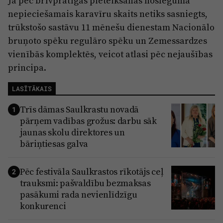
Ja pēc brīvprātīgās pieteikšanās noslēguma
nepieciešamais karavīru skaits netiks sasniegts,
trūkstošo sastāvu 11 mēnešu dienestam Nacionālo
bruņoto spēku regulāro spēku un Zemessardzes
vienībās komplektēs, veicot atlasi pēc nejaušības
principa.
LASĪTĀKAIS
Trīs dāmas Saulkrastu novadā
1
pārņem vadības grožus: darbu sāk
jaunas skolu direktores un
bāriņtiesas galva
Pēc festivāla Saulkrastos rīkotājs ceļ
2
trauksmi: pašvaldību bezmaksas
pasākumi rada nevienlīdzīgu
konkurenci