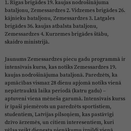
1. Rīgas brigādes 19. kaujas nodrošinājuma
bataljonu, Zemessardzes 2. Vidzemes brigādes 26.
kājnieku bataljonu, Zemessardzes 3. Latgales
brigādes 36. kaujas atbalsta bataljonu,
Zemessardzes 4. Kurzemes brigādes štābu,
skaidro ministrijā.
Jaunums Zemessardzes piecu gadu programmā ir
intensīvais kurss, kas notiks Zemessardzes 19.
kaujas nodrošinājuma bataljonā. Paredzēts, ka
apmācības vismaz 28 dienu apjomā notiks vienā
nepārtrauktā laika periodā (katru gadu) ‒
aptuveni viena mēneša garumā. Intensīvais kurss
ir īpaši piemērots un paredzēts sportistiem,
studentiem, Latvijas pilsoņiem, kas pastāvīgi
dzīvo ārzemēs, un citiem interesentiem, kuri
vēlas veikt dienesta pienākumu izpildi vienā