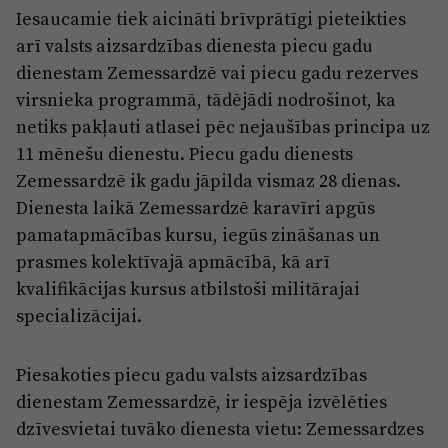
Iesaucamie tiek aicināti brīvprātīgi pieteikties
arī valsts aizsardzības dienesta piecu gadu
dienestam Zemessardzē vai piecu gadu rezerves
virsnieka programmā, tādējādi nodrošinot, ka
netiks pakļauti atlasei pēc nejaušības principa uz
11 mēnešu dienestu. Piecu gadu dienests
Zemessardzē ik gadu jāpilda vismaz 28 dienas.
Dienesta laikā Zemessardzē karavīri apgūs
pamatapmācības kursu, iegūs zināšanas un
prasmes kolektīvajā apmācībā, kā arī
kvalifikācijas kursus atbilstoši militārajai
specializācijai.
Piesakoties piecu gadu valsts aizsardzības
dienestam Zemessardzē, ir iespēja izvēlēties
dzīvesvietai tuvāko dienesta vietu: Zemessardzes