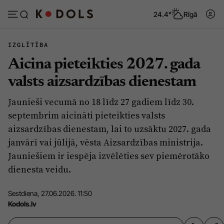
24.4°
Rīgā
IZGLĪTĪBA
Aicina pieteikties 2027. gada
Abonēt
Pieslēgties
valsts aizsardzības dienestam
Jaunieši vecumā no 18 līdz 27 gadiem līdz 30.
Ziņas
Tēmas
septembrim aicināti pieteikties valsts
Politika
Viedokļi
aizsardzības dienestam, lai to uzsāktu 2027. gada
janvārī vai jūlijā, vēsta Aizsardzības ministrija.
Pašvaldības
Dzīve un ticība
Jauniešiem ir iespēja izvēlēties sev piemērotāko
Izglītība
Ekonomika
dienesta veidu.
Veselība
Krimināli
Sestdiena, 27.06.2026. 11:50
Ģimene
Izklaide
Kodols.lv
Vide
Sarunas