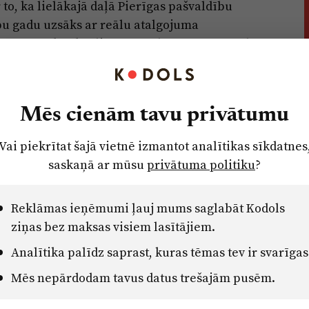
to, ka lielākajā daļā Pierīgas pašvaldību
bu gadu uzsāks ar reālu atalgojuma
atīvas sekas kvalitatīva pedagogu personāla
s ir motivēts skolotājs, kurš nodrošina
Mēs cienām tavu privātumu
, tad finansējuma piešķirumā jāievēro tiesiskās
da vēstules autori.
Vai piekrītat šajā vietnē izmantot analītikas sīkdatnes
saskaņā ar mūsu
privātuma politiku
?
as modeļa ieviešanas ietekmi, norādīts, ka
arba samaksa palielinātos Krimuldas, Mālpils,
Reklāmas ieņēmumi ļauj mums saglabāt Kodols
 bet samazinātos – Ādažu, Babītes, Baldones,
ziņas bez maksas visiem lasītājiem.
s, Olaines, Saulkrastu un Stopiņu novados (par
Analītika palīdz saprast, kuras tēmas tev ir svarīgas
Mēs nepārdodam tavus datus trešajām pusēm.
irākiem priekšlikumiem, kā līdz minimumam
mā ar iepriekšējo (pašreizējo) atalgojuma