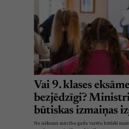
Vai 9. klases eksāme
bezjēdzīgi? Ministr
būtiskas izmaiņas iz
No nākamā mācību gada varētu būtiski main