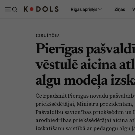
Ropaži
Rīgas apriņķis
Ziņas
V
Pasākumi
Sludinājumi
IZGLĪTĪBA
Pierīgas pašvaldī
vēstulē aicina a
algu modeļa izsk
Četrpadsmit Pierīgas novadu pašvaldību
priekšsēdētājai, Ministru prezidentam, 
Pašvaldību savienības priekšsēdim un L
arodbiedrības priekšsēdētājai aicina a
izskatīšanu saistībā ar pedagogu algu 