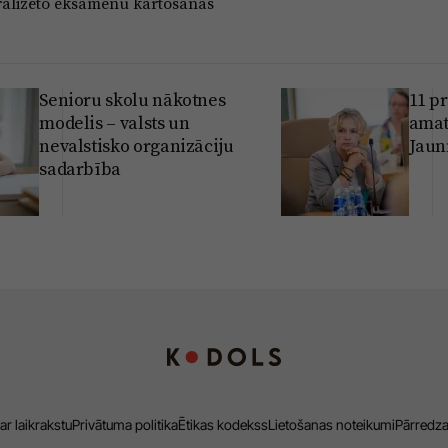
ralizēto eksāmenu kārtošanas
Senioru skolu nākotnes
11 p
modelis – valsts un
amat
nevalstisko organizāciju
Jaun
sadarbība
ar laikrakstu
Privātuma politika
Ētikas kodekss
Lietošanas noteikumi
Pārredz