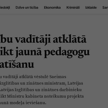
iedokļi
Dzīve un ticība
Ekonomika
Krimināli
Izklaide
Sar
bu vadītāji atklātā
tlikt jaunā pedagogu
atīšanu
 vadītāji atklātā vēstulē Saeimas
izglītības un zinātnes ministram, Latvijas
atvijas Izglītības un zinātnes darbinieku
tlikt Ministru kabineta noteikumu projekta
jaunā modeļa ieviešanu.