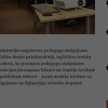
s ministrijas sagatavoto pedagogu atalgojuma
dību domju priekšsēdētāji, izglītības iestāžu
i uzskata, ka jaunajam pedagogu atalgojumu
otācijas pieauguma bilanci un iespēju tuvākajā
 publiskajā sektorā – jaunā modeļa ietekme uz
talgojumu un ilgtspējīgu attīstību kopumā