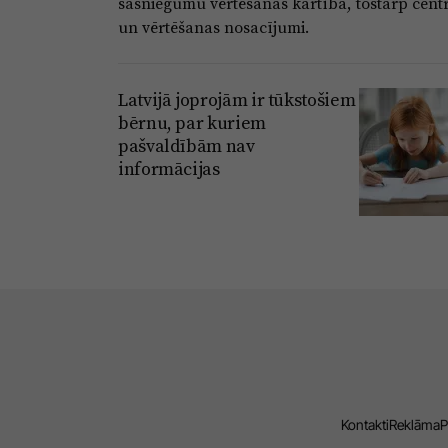
sasniegumu vērtēšanas kārtība, tostarp cent
un vērtēšanas nosacījumi.
Latvijā joprojām ir tūkstošiem
bērnu, par kuriem
pašvaldībām nav
informācijas
Kontakti
Reklāma
P