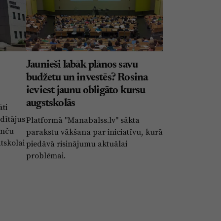
Jaunieši labāk plānos savu
budžetu un investēs? Rosina
ieviest jaunu obligāto kursu
augstskolās
ti
dītājus
Platformā "Manabalss.lv" sākta
enču
parakstu vākšana par iniciatīvu, kurā
tskolai
piedāvā risinājumu aktuālai
problēmai.