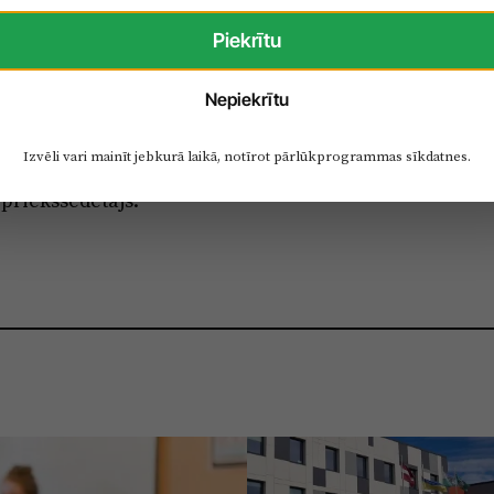
rojektu tālāko virzību esošajā redakcijā bez šo
Piekrītu
Nepiekrītu
ītes, Baldones, Inčukalna, Krimuldas, Mālpils,
Sējas un Stopiņu novada domju priekšsēdētāji,
Izvēli vari mainīt jebkurā laikā, notīrot pārlūkprogrammas sīkdatnes.
sēdētājas vietniece un Ķekavas novada domes
 priekšsēdētājs.