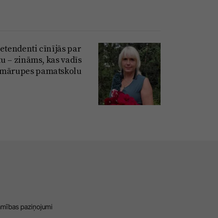
retendenti cīnījās par
u – zināms, kas vadīs
mārupes pamatskolu
amības paziņojumi