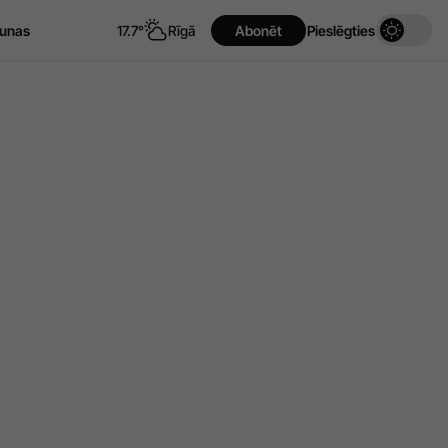
unas
17.7°
Rīgā
Abonēt
Pieslēgties