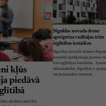
Siguldas novada dome
apstiprina vadītājus trim
izglītības iestādēm
Siguldas novada domes deputā
šonedēļ apstiprināja jaunus va
trīs izglītības iestādēm - Laur
ni kļūs
sākumskolai, Siguldas 1. pama
un Jaunrades centram.
ija piedāvā
glītībā
īties skolēnu mācību