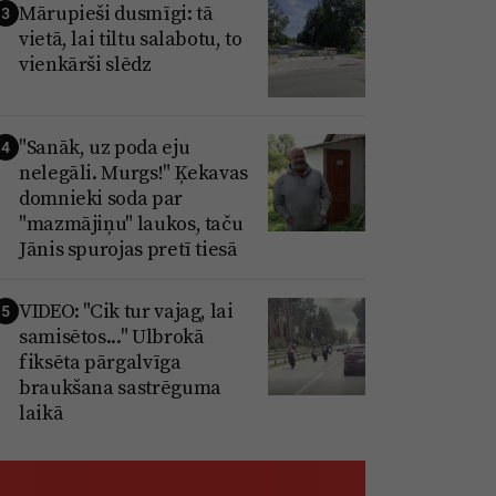
Mārupieši dusmīgi: tā
3
vietā, lai tiltu salabotu, to
vienkārši slēdz
"Sanāk, uz poda eju
4
nelegāli. Murgs!" Ķekavas
domnieki soda par
"mazmājiņu" laukos, taču
Jānis spurojas pretī tiesā
VIDEO: "Cik tur vajag, lai
5
samisētos..." Ulbrokā
fiksēta pārgalvīga
braukšana sastrēguma
laikā