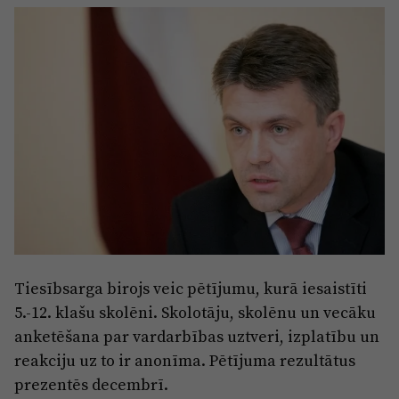
Sports
Pasākumi
Drošība
Pierīga
Projekti
Ādaži
Mediju atbalsta fonds
Ķekava
Zivju fonds
Mārupe
Zaļā nākotne
Olaine
Iedvesmai nav vecuma
Tiesībsarga birojs veic pētījumu, kurā iesaistīti
Ropaži
Vide
5.-12. klašu skolēni. Skolotāju, skolēnu un vecāku
Salaspils
Kodols
anketēšana par vardarbības uztveri, izplatību un
Saulkrasti
reakciju uz to ir anonīma. Pētījuma rezultātus
Kontakti
prezentēs decembrī.
Sigulda