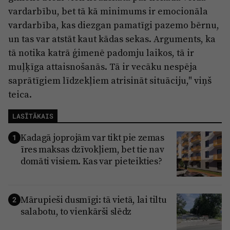
vardarbību, bet tā kā minimums ir emocionāla
vardarbība, kas diezgan pamatīgi pazemo bērnu,
un tas var atstāt kaut kādas sekas. Arguments, ka
tā notika katrā ģimenē padomju laikos, tā ir
muļķīga attaisnošanās. Tā ir vecāku nespēja
saprātīgiem līdzekļiem atrisināt situāciju," viņš
teica.
LASĪTĀKAIS
Kadagā joprojām var tikt pie zemas
1
īres maksas dzīvokļiem, bet tie nav
domāti visiem. Kas var pieteikties?
Mārupieši dusmīgi: tā vietā, lai tiltu
2
salabotu, to vienkārši slēdz