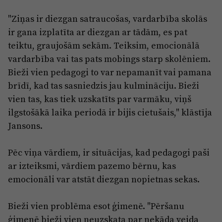
Reklāma
Jūrmala
"Ziņas ir diezgan satraucošas, vardarbība skolās
Par laikrakstu
ir gana izplatīta ar diezgan ar tādām, es pat
Privātuma politika
teiktu, graujošām sekām. Teiksim, emocionālā
Ētikas kodekss
vardarbība vai tas pats mobings starp skolēniem.
Bieži vien pedagogi to var nepamanīt vai pamana
Lietošanas noteikumi
brīdī, kad tas sasniedzis jau kulmināciju. Bieži
Pārredzamības paziņojumi
vien tas, kas tiek uzskatīts par varmāku, viņš
ilgstošākā laika periodā ir bijis cietušais," klāstīja
Sludinājumi
Jansons.
Pēc viņa vārdiem, ir situācijas, kad pedagogi paši
ar izteiksmi, vārdiem pazemo bērnu, kas
emocionāli var atstāt diezgan nopietnas sekas.
Bieži vien problēma esot ģimenē. "Pēršanu
ģimenē bieži vien neuzskata par nekāda veida