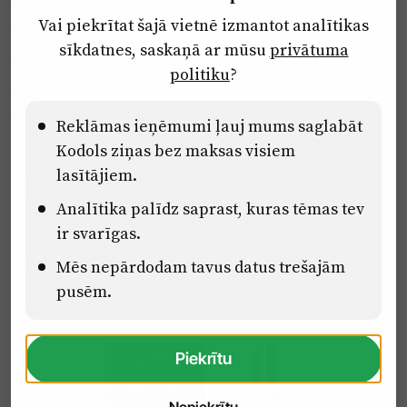
Par laikrakstu
Vai piekrītat šajā vietnē izmantot analītikas
Privātuma politika
sīkdatnes, saskaņā ar mūsu
privātuma
Ētikas kodekss
politiku
?
Lietošanas noteikumi
Pārredzamības paziņojumi
Reklāmas ieņēmumi ļauj mums saglabāt
Kodols ziņas bez maksas visiem
lasītājiem.
Eiropas Savienības Atveseļošanas un noturības mehānisma plāna
Analītika palīdz saprast, kuras tēmas tev
2.2. reformu un investīciju virziena “Uzņēmumu digitālā
transformācija un inovācijas” 2.2.1.5.i. investīcijas “Mediju nozares
ir svarīgas.
uzņēmumu digitālās transformācijas veicināšana” pasākuma
“Mācības mediju nozares speciālistu digitālās kompetences un
Mēs nepārdodam tavus datus trešajām
zināšanu pilnveidošanai” projektā Latvijas Mediju nozares
pusēm.
kompetenču centrs (2.2.1.5.i.0/2/24/A/CFLA/001).
Piekrītu