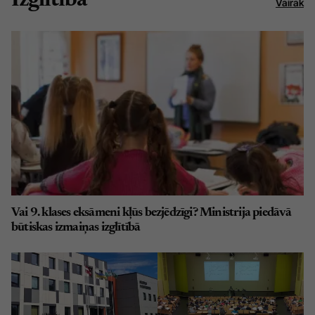
Izglītība
Vairāk
Vai 9. klases eksāmeni kļūs bezjēdzīgi? Ministrija piedāvā
būtiskas izmaiņas izglītībā