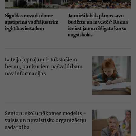
Siguldas novada dome
Jaunieši labāk plānos savu
apstiprina vadītājus trim
budžetu un investēs? Rosina
izglītības iestādēm
ieviest jaunu obligāto kursu
augstskolās
Latvijā joprojām ir tūkstošiem
bērnu, par kuriem pašvaldībām
nav informācijas
Senioru skolu nākotnes modelis –
valsts un nevalstisko organizāciju
sadarbība