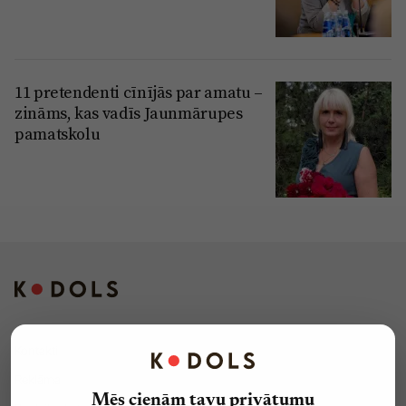
11 pretendenti cīnījās par amatu –
zināms, kas vadīs Jaunmārupes
pamatskolu
Kontakti
Reklāma
Mēs cienām tavu privātumu