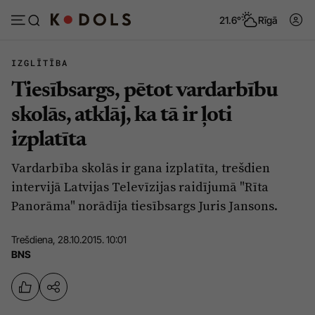
21.6°
Rīgā
IZGLĪTĪBA
Tiesībsargs, pētot vardarbību
Abonēt
Pieslēgties
skolās, atklāj, ka tā ir ļoti
izplatīta
Ziņas
Tēmas
Vardarbība skolās ir gana izplatīta, trešdien
Politika
Viedokļi
intervijā Latvijas Televīzijas raidījumā "Rīta
Pašvaldības
Dzīve un ticība
Panorāma" norādīja tiesībsargs Juris Jansons.
Izglītība
Ekonomika
Trešdiena, 28.10.2015. 10:01
Veselība
Krimināli
BNS
Ģimene
Izklaide
Vide
Sarunas