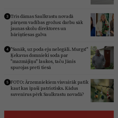
Trīs dāmas Saulkrastu novadā
3
pārņem vadības grožus: darbu sāk
jaunas skolu direktores un
bāriņtiesas galva
"Sanāk, uz poda eju nelegāli. Murgs!"
4
Ķekavas domnieki soda par
"mazmājiņu" laukos, taču Jānis
spurojas pretī tiesā
FOTO: Ārzemniekiem visvairāk patīk
5
kaut kas īpaši patriotisks. Kādus
suvenīrus pērk Saulkrastu novadā?