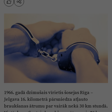
Sports
Pasākumi
Drošība
Pierīga
Projekti
Ādaži
Mediju atbalsta fonds
Ķekava
Zivju fonds
Mārupe
Zaļā nākotne
Olaine
Iedvesmai nav vecuma
Ropaži
Vide
Salaspils
1966. gadā dzimušais vīrietis šosejas Rīga –
Kodols
Jelgava 16. kilometrā pārsniedza atļauto
Saulkrasti
Kontakti
braukšanas ātrumu par vairāk nekā 30 km stundā.
Sigulda