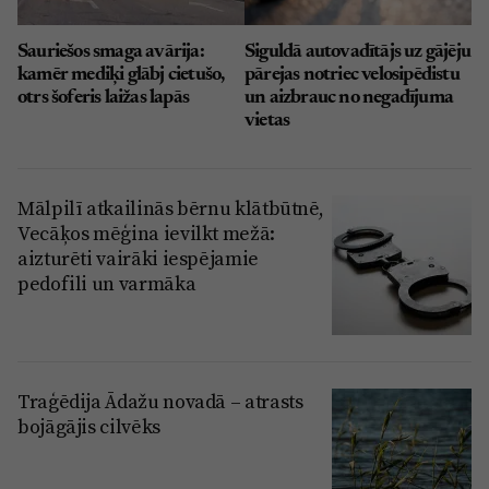
Sauriešos smaga avārija:
Siguldā autovadītājs uz gājēju
kamēr mediķi glābj cietušo,
pārejas notriec velosipēdistu
otrs šoferis laižas lapās
un aizbrauc no negadījuma
vietas
Mālpilī atkailinās bērnu klātbūtnē,
Vecāķos mēģina ievilkt mežā:
aizturēti vairāki iespējamie
pedofili un varmāka
Traģēdija Ādažu novadā – atrasts
bojāgājis cilvēks