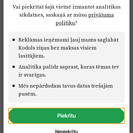
Vai piekrītat šajā vietnē izmantot analītikas
Privātuma politika
sīkdatnes, saskaņā ar mūsu
privātuma
Ētikas kodekss
politiku
?
Lietošanas noteikumi
Pārredzamības paziņojumi
Reklāmas ieņēmumi ļauj mums saglabāt
Kodols ziņas bez maksas visiem
lasītājiem.
Eiropas Savienības Atveseļošanas un noturības mehānisma plāna
Analītika palīdz saprast, kuras tēmas tev
2.2. reformu un investīciju virziena “Uzņēmumu digitālā
transformācija un inovācijas” 2.2.1.5.i. investīcijas “Mediju nozares
ir svarīgas.
uzņēmumu digitālās transformācijas veicināšana” pasākuma
“Mācības mediju nozares speciālistu digitālās kompetences un
Mēs nepārdodam tavus datus trešajām
zināšanu pilnveidošanai” projektā Latvijas Mediju nozares
pusēm.
kompetenču centrs (2.2.1.5.i.0/2/24/A/CFLA/001).
Piekrītu
Nepiekrītu