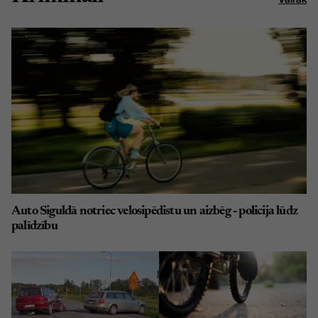
Auto Siguldā notriec velosipēdistu un aizbēg - policija lūdz
palīdzību