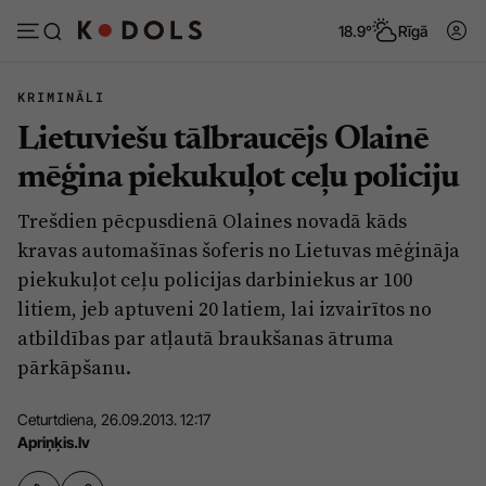
18.9°
Rīgā
KRIMINĀLI
Lietuviešu tālbraucējs Olainē
Abonēt
Pieslēgties
mēģina piekukuļot ceļu policiju
Trešdien pēcpusdienā Olaines novadā kāds
Ziņas
Tēmas
kravas automašīnas šoferis no Lietuvas mēģināja
Politika
Viedokļi
piekukuļot ceļu policijas darbiniekus ar 100
litiem, jeb aptuveni 20 latiem, lai izvairītos no
Pašvaldības
Dzīve un ticība
atbildības par atļautā braukšanas ātruma
Izglītība
Ekonomika
pārkāpšanu.
Veselība
Krimināli
Ceturtdiena, 26.09.2013. 12:17
Ģimene
Izklaide
Apriņķis.lv
Vide
Sarunas