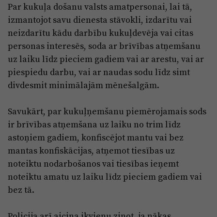
Par kukuļa došanu valsts amatpersonai, lai tā,
izmantojot savu dienesta stāvokli, izdarītu vai
neizdarītu kādu darbību kukuļdevēja vai citas
personas interesēs, soda ar brīvības atņemšanu
uz laiku līdz pieciem gadiem vai ar arestu, vai ar
piespiedu darbu, vai ar naudas sodu līdz simt
divdesmit minimālajām mēnešalgām.
Savukārt, par kukuļņemšanu piemērojamais sods
ir brīvības atņemšana uz laiku no trim līdz
astoņiem gadiem, konfiscējot mantu vai bez
mantas konfiskācijas, atņemot tiesības uz
noteiktu nodarbošanos vai tiesības ieņemt
noteiktu amatu uz laiku līdz pieciem gadiem vai
bez tā.
Policija arī aicina ikvienu ziņot, ja nākas