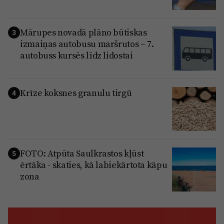
Mārupes novadā plāno būtiskas
3
izmaiņas autobusu maršrutos – 7.
autobuss kursēs līdz lidostai
Krīze koksnes granulu tirgū
4
FOTO: Atpūta Saulkrastos kļūst
5
ērtāka - skaties, kā labiekārtota kāpu
zona