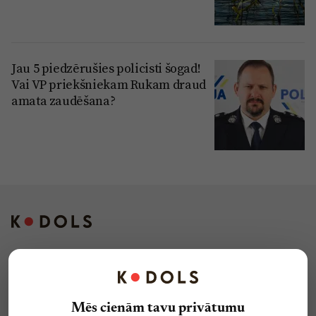
Jau 5 piedzērušies policisti šogad!
Vai VP priekšniekam Rukam draud
amata zaudēšana?
Kontakti
Reklāma
Mēs cienām tavu privātumu
Par laikrakstu