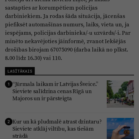
sastapties ar korumpētiem policijas
darbiniekiem. Ja rodas šāda situācija, jācenšas
piefiksēt automašīnas numurs, laiks, vieta un, ja
iespējams, policijas darbinieka/-u uzvārds/-i. Par
minēto nekavējoties jāinformē, zvanot Iekšējās
drošības birojam 67075090 (darba laikā no plkst.
8.00 līdz 16.30) vai 110.
LASĪTĀKAIS
“Jūrmala laikam ir Latvijas Šveice.”
1
Sieviete salīdzina cenas Rīgā un
Majoros un ir pārsteigta
Kur un kā pludmalē atrast dzintaru?
2
Sieviete atklāj viltību, kas tiešām
strādā