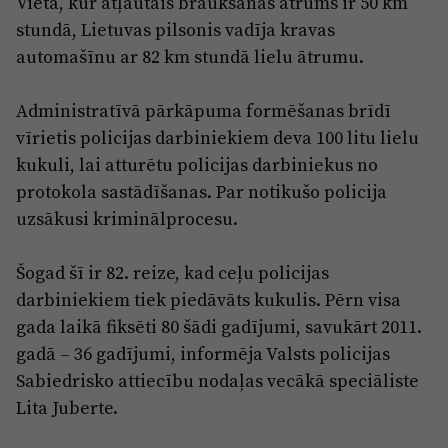
Vietā, kur atļautais braukšanas ātrums ir 50 km
Reklāma
stundā, Lietuvas pilsonis vadīja kravas
Jūrmala
Par laikrakstu
automašīnu ar 82 km stundā lielu ātrumu.
Privātuma politika
Administratīvā pārkāpuma formēšanas brīdī
Ētikas kodekss
vīrietis policijas darbiniekiem deva 100 litu lielu
Lietošanas noteikumi
kukuli, lai atturētu policijas darbiniekus no
Pārredzamības paziņojumi
protokola sastādīšanas. Par notikušo policija
uzsākusi kriminālprocesu.
Sludinājumi
Šogad šī ir 82. reize, kad ceļu policijas
darbiniekiem tiek piedāvāts kukulis. Pērn visa
gada laikā fiksēti 80 šādi gadījumi, savukārt 2011.
gadā – 36 gadījumi, informēja Valsts policijas
Sabiedrisko attiecību nodaļas vecākā speciāliste
Lita Juberte.