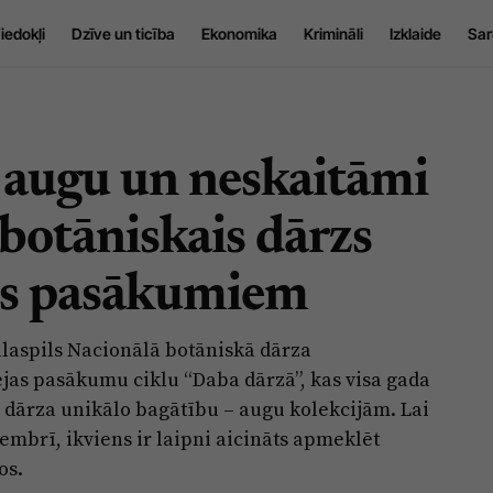
iedokļi
Dzīve un ticība
Ekonomika
Krimināli
Izklaide
Sar
 augu un neskaitāmi
s botāniskais dārzs
jas pasākumiem
alaspils Nacionālā botāniskā dārza
ejas pasākumu ciklu “Daba dārzā”, kas visa gada
 dārza unikālo bagātību – augu kolekcijām. Lai
embrī, ikviens ir laipni aicināts apmeklēt
os.