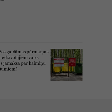
žos gaidāmas pārmaiņas
 iedzīvotājiem vairs
s jāmaksā par kaimiņu
itumiem?