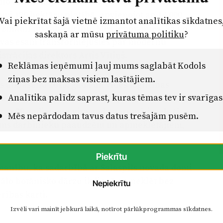
u no krāšņākajiem un svarīgākajiem Latvijas
vi 129 hektāru platībā, apvienojot ap 14 000
Vai piekrītat šajā vietnē izmantot analītikas sīkdatnes
p zinātni un sabiedrību. Mēs lepojamies, ka no
saskaņā ar mūsu
privātuma politiku
?
tavas esam transformējušies par modernu
strācijas direktors Artis Vītiņš.
Reklāmas ieņēmumi ļauj mums saglabāt Kodols
ziņas bez maksas visiem lasītājiem.
as atklāšanu 2015. gadā un vides izglītības
Analītika palīdz saprast, kuras tēmas tev ir svarīgas
ta vide, kurā ikviens var kļūt par dabas
ārza 70 gadiem un visa gada garumā izcels tā
Mēs nepārdodam tavus datus trešajām pusēm.
tījums darbinieku paaudzēm un apmeklētājiem,
Piekrītu
zmanību, ka sadarbībā ar Salaspils novada domi
onālo botānisko dārzu ikdienā apmeklēt bez
Nepiekrītu
rības karti.
Izvēli vari mainīt jebkurā laikā, notīrot pārlūkprogrammas sīkdatnes.