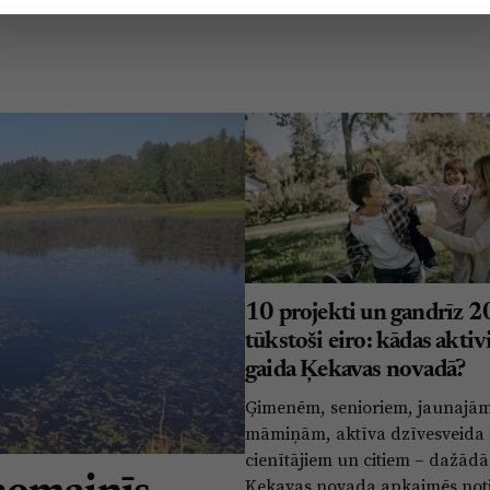
10 projekti un gandrīz 2
tūkstoši eiro: kādas aktiv
gaida Ķekavas novadā?
Ģimenēm, senioriem, jaunajā
māmiņām, aktīva dzīvesveida
cienītājiem un citiem – dažādā
Ķekavas novada apkaimēs not