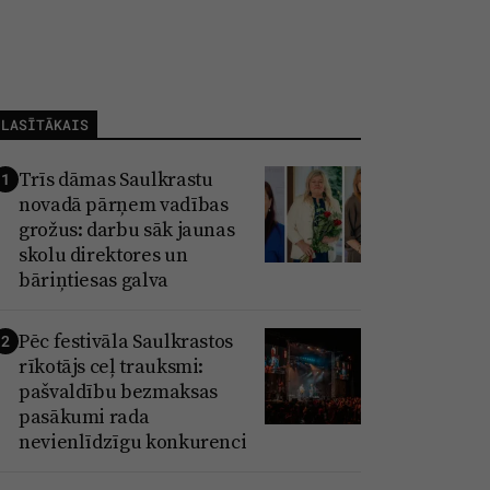
LASĪTĀKAIS
Trīs dāmas Saulkrastu
1
novadā pārņem vadības
grožus: darbu sāk jaunas
skolu direktores un
bāriņtiesas galva
Pēc festivāla Saulkrastos
2
rīkotājs ceļ trauksmi:
pašvaldību bezmaksas
pasākumi rada
nevienlīdzīgu konkurenci