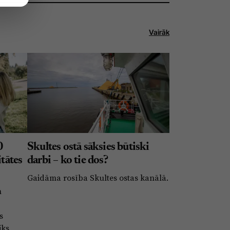
Vairāk
0
Skultes ostā sāksies būtiski
itātes
darbi – ko tie dos?
Gaidāma rosība Skultes ostas kanālā.
m
s
iks