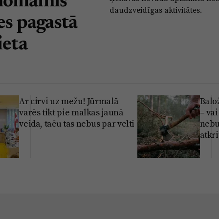
nomainīs
daudzveidīgas aktivitātes.
res pagastā
ieta
Ar cirvi uz mežu! Jūrmalā
Balo
varēs tikt pie malkas jaunā
– vai
veidā, taču tas nebūs par velti
nebū
atkr