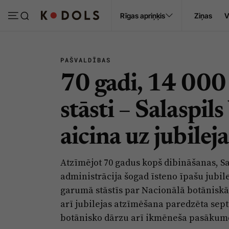
Ropaži
Rīgas apriņķis
Ziņas
V
Pasākumi
Sludinājumi
PAŠVALDĪBAS
70 gadi, 14 000
stāsti – Salaspil
aicina uz jubile
Atzīmējot 70 gadus kopš dibināšanas, S
administrācija šogad īsteno īpašu jubil
garumā stāstīs par Nacionālā botāniskā
arī jubilejas atzīmēšana paredzēta sept
botānisko dārzu arī ikmēneša pasākum