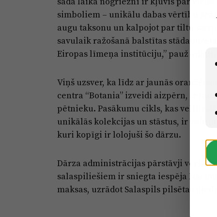
šādā laika nogrieznī ir kļuvis par vien
simboliem – unikālu dabas vērtību krātu
augu taksonu un kalpojot par tiltu star
savulaik ražošanā balstītas stādaudzē
Eiropas līmeņa institūciju,” pauž admini
Viņš uzsver, ka līdz ar jaunās oranžērij
centra “Botania” izveidi aizpērn, ir radī
pētnieku. Pasākumu cikls, kas veltīts d
unikālās kolekcijas un stāstus, ir vel
kuri kopīgi ir lolojuši šo dārzu.
Dārza administrācijas pārstāvji vērš u
salaspiliešiem ir sniegta iespēja Naci
maksas, uzrādot Salaspils pilsētas piede