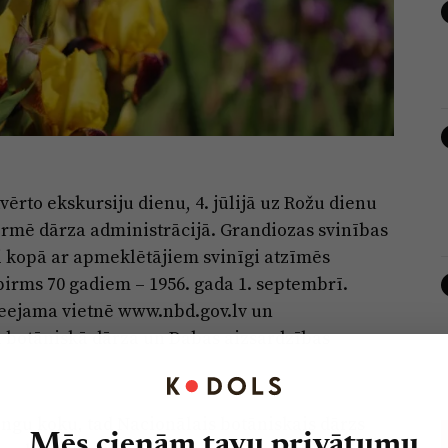
tvērto ekskursiju dienu, 4. jūlijā uz Rožu dienu
ormē dārza administrācijā. Grandiozas svinības
i kopā ar apmeklētājiem svinīgi atzīmēs
irms 70 gadiem – 1956. gada 1. septembrī.
ejama vietnē www.nbd.gov.lv un
 botāniskā dārza un Dabas aizsardzības
rangu koku, tad Nacionālais botāniskais dārzs
Mēs cienām tavu privātumu