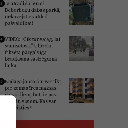
Ja atradi šo ierīci
3
Beberbeķu dabas parkā,
nekavējoties atdod
pašvaldībai!
VIDEO: "Cik tur vajag, lai
4
samisētos..." Ulbrokā
fiksēta pārgalvīga
braukšana sastrēguma
laikā
Kadagā joprojām var tikt
5
pie zemas īres maksas
dzīvokļiem, bet tie nav
domāti visiem. Kas var
pieteikties?