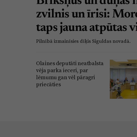
Brikšņus un dūņas 
zvilnis un īrisi: Mo
taps jauna atpūtas v
Pilnībā izmainīsies dīķis Siguldas novadā.
Olaines deputāti neatbalsta
vēja parka ieceri, par
lēmumu gan vēl pāragri
priecāties