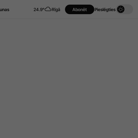
unas
24.9°
Rīgā
Abonēt
Pieslēgties