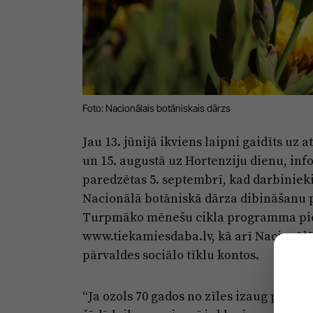
Foto: Nacionālais botāniskais dārzs
Jau 13. jūnijā ikviens laipni gaidīts uz a
un 15. augustā uz Hortenziju dienu, inf
paredzētas 5. septembrī, kad darbiniek
Nacionālā botāniskā dārza dibināšanu p
Turpmāko mēnešu cikla programma pie
www.tiekamiesdaba.lv, kā arī Nacionālā
pārvaldes sociālo tīklu kontos.
“Ja ozols 70 gados no zīles izaug par b