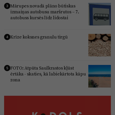
Mārupes novadā plāno būtiskas
3
izmaiņas autobusu maršrutos – 7.
autobuss kursēs līdz lidostai
Krīze koksnes granulu tirgū
4
FOTO: Atpūta Saulkrastos kļūst
5
ērtāka - skaties, kā labiekārtota kāpu
zona