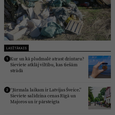
LASĪTĀKAIS
Kur un kā pludmalē atrast dzintaru?
1
Sieviete atklāj viltību, kas tiešām
strādā
“Jūrmala laikam ir Latvijas Šveice.”
2
Sieviete salīdzina cenas Rīgā un
Majoros un ir pārsteigta