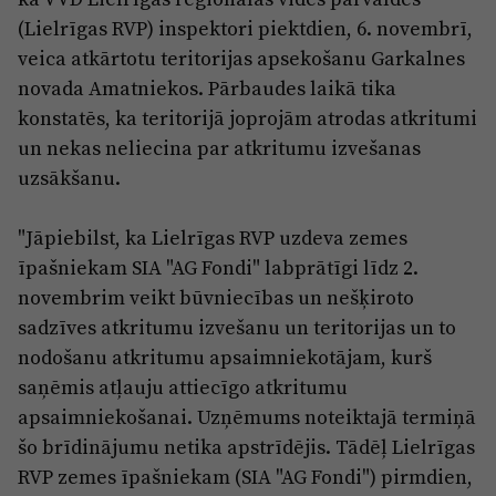
(Lielrīgas RVP) inspektori piektdien, 6. novembrī,
veica atkārtotu teritorijas apsekošanu Garkalnes
novada Amatniekos. Pārbaudes laikā tika
konstatēs, ka teritorijā joprojām atrodas atkritumi
un nekas neliecina par atkritumu izvešanas
uzsākšanu.
"Jāpiebilst, ka Lielrīgas RVP uzdeva zemes
īpašniekam SIA "AG Fondi" labprātīgi līdz 2.
novembrim veikt būvniecības un nešķiroto
sadzīves atkritumu izvešanu un teritorijas un to
nodošanu atkritumu apsaimniekotājam, kurš
saņēmis atļauju attiecīgo atkritumu
apsaimniekošanai. Uzņēmums noteiktajā termiņā
šo brīdinājumu netika apstrīdējis. Tādēļ Lielrīgas
RVP zemes īpašniekam (SIA "AG Fondi") pirmdien,