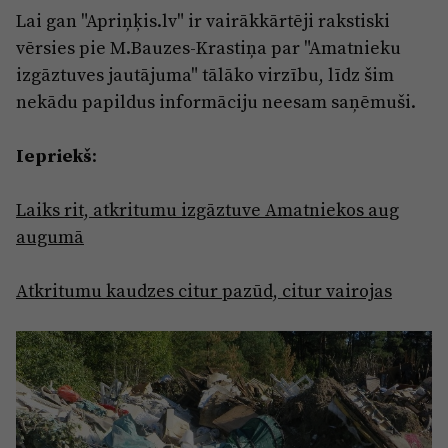
Lai gan "Apriņķis.lv" ir vairākkārtēji rakstiski
vērsies pie M.Bauzes-Krastiņa par "Amatnieku
izgāztuves jautājuma" tālāko virzību, līdz šim
nekādu papildus informāciju neesam saņēmuši.
Iepriekš
:
Laiks rit, atkritumu izgāztuve Amatniekos aug
augumā
Atkritumu kaudzes citur pazūd, citur vairojas