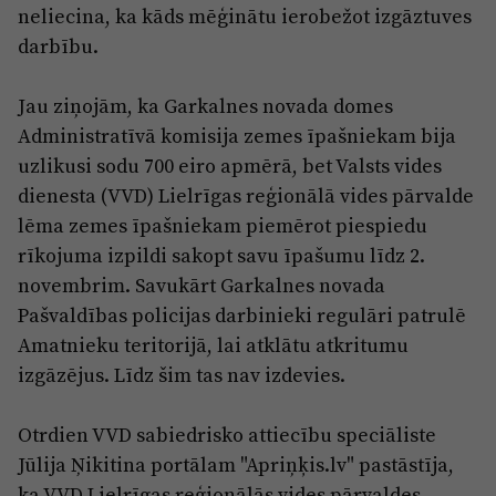
Reklāma
neliecina, ka kāds mēģinātu ierobežot izgāztuves
Jūrmala
darbību.
Par laikrakstu
Privātuma politika
Jau ziņojām, ka Garkalnes novada domes
Ētikas kodekss
Administratīvā komisija zemes īpašniekam bija
uzlikusi sodu 700 eiro apmērā, bet Valsts vides
Lietošanas noteikumi
dienesta (VVD) Lielrīgas reģionālā vides pārvalde
Pārredzamības paziņojumi
lēma zemes īpašniekam piemērot piespiedu
Sludinājumi
rīkojuma izpildi sakopt savu īpašumu līdz 2.
novembrim. Savukārt Garkalnes novada
Pašvaldības policijas darbinieki regulāri patrulē
Amatnieku teritorijā, lai atklātu atkritumu
izgāzējus. Līdz šim tas nav izdevies.
Otrdien VVD sabiedrisko attiecību speciāliste
Jūlija Ņikitina portālam "Apriņķis.lv" pastāstīja,
ka VVD Lielrīgas reģionālās vides pārvaldes