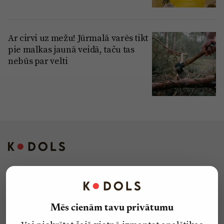
Ar cirvi uz mežu! Jūrmalā varēs tikt
pie malkas jaunā veidā, taču tas
nebūs par velti
Kontakti
Reklāma
Mēs cienām tavu privātumu
Par laikrakstu