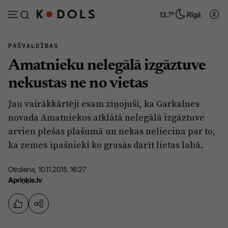
13.7°
Rīgā
PAŠVALDĪBAS
Amatnieku nelegālā izgāztuve
Abonēt
Pieslēgties
nekustas ne no vietas
Jau vairākkārtēji esam ziņojuši, ka Garkalnes
Ziņas
Tēmas
novada Amatniekos atklātā nelegālā izgāztuve
Politika
Viedokļi
arvien plešas plašumā un nekas neliecina par to,
ka zemes īpašnieki ko grasās darīt lietas labā.
Pašvaldības
Dzīve un ticība
Izglītība
Ekonomika
Otrdiena, 10.11.2015. 16:27
Apriņķis.lv
Veselība
Krimināli
Ģimene
Izklaide
Vide
Sarunas