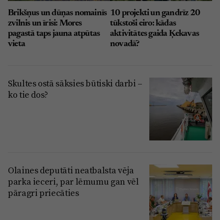
Brikšņus un dūņas nomainīs
10 projekti un gandrīz 20
zvilnis un īrisi: Mores
tūkstoši eiro: kādas
pagastā taps jauna atpūtas
aktivitātes gaida Ķekavas
vieta
novadā?
Skultes ostā sāksies būtiski darbi –
ko tie dos?
Olaines deputāti neatbalsta vēja
parka ieceri, par lēmumu gan vēl
pāragri priecāties