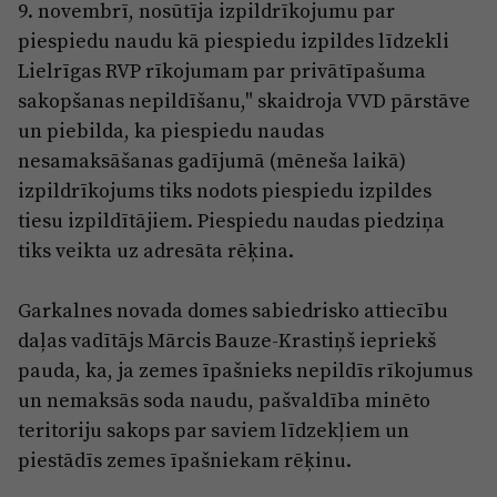
9. novembrī, nosūtīja izpildrīkojumu par
piespiedu naudu kā piespiedu izpildes līdzekli
Lielrīgas RVP rīkojumam par privātīpašuma
sakopšanas nepildīšanu," skaidroja VVD pārstāve
un piebilda, ka piespiedu naudas
nesamaksāšanas gadījumā (mēneša laikā)
izpildrīkojums tiks nodots piespiedu izpildes
tiesu izpildītājiem. Piespiedu naudas piedziņa
tiks veikta uz adresāta rēķina.
Garkalnes novada domes sabiedrisko attiecību
daļas vadītājs Mārcis Bauze-Krastiņš iepriekš
pauda, ka, ja zemes īpašnieks nepildīs rīkojumus
un nemaksās soda naudu, pašvaldība minēto
teritoriju sakops par saviem līdzekļiem un
piestādīs zemes īpašniekam rēķinu.