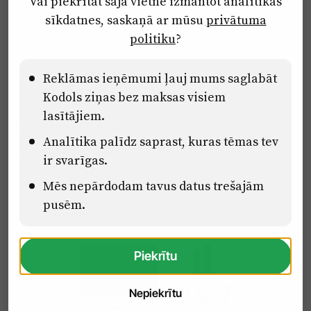
Vai piekrītat šajā vietnē izmantot analītikas
Privātuma politika
sīkdatnes, saskaņā ar mūsu
privātuma
Ētikas kodekss
politiku
?
Lietošanas noteikumi
Pārredzamības paziņojumi
Reklāmas ieņēmumi ļauj mums saglabāt
Kodols ziņas bez maksas visiem
lasītājiem.
Eiropas Savienības Atveseļošanas un noturības mehānisma plāna
Analītika palīdz saprast, kuras tēmas tev
2.2. reformu un investīciju virziena “Uzņēmumu digitālā
transformācija un inovācijas” 2.2.1.5.i. investīcijas “Mediju nozares
ir svarīgas.
uzņēmumu digitālās transformācijas veicināšana” pasākuma
Mēs nepārdodam tavus datus trešajām
“Mācības mediju nozares speciālistu digitālās kompetences un
zināšanu pilnveidošanai” projektā Latvijas Mediju nozares
pusēm.
kompetenču centrs (2.2.1.5.i.0/2/24/A/CFLA/001).
Piekrītu
Nepiekrītu