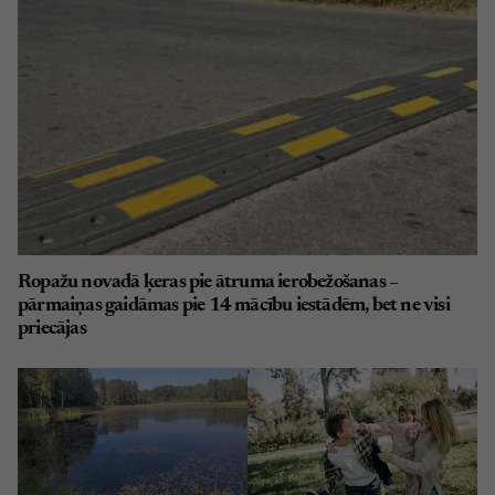
Ropažu novadā ķeras pie ātruma ierobežošanas –
pārmaiņas gaidāmas pie 14 mācību iestādēm, bet ne visi
priecājas