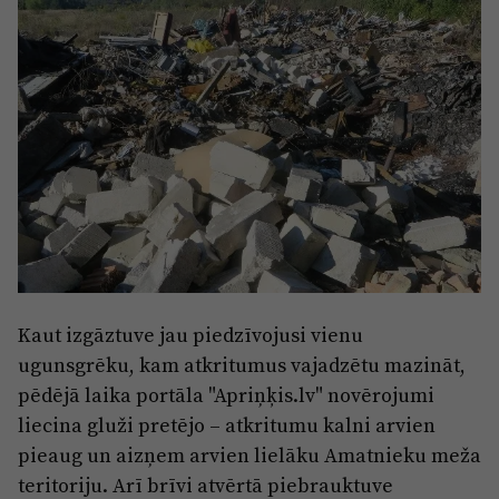
Sports
Pasākumi
Drošība
Pierīga
Projekti
Ādaži
Mediju atbalsta fonds
Ķekava
Zivju fonds
Mārupe
Zaļā nākotne
Olaine
Iedvesmai nav vecuma
Kaut izgāztuve jau piedzīvojusi vienu
ugunsgrēku, kam atkritumus vajadzētu mazināt,
Ropaži
Vide
pēdējā laika portāla "Apriņķis.lv" novērojumi
Salaspils
Kodols
liecina gluži pretējo – atkritumu kalni arvien
Saulkrasti
pieaug un aizņem arvien lielāku Amatnieku meža
Kontakti
teritoriju. Arī brīvi atvērtā piebrauktuve
Sigulda