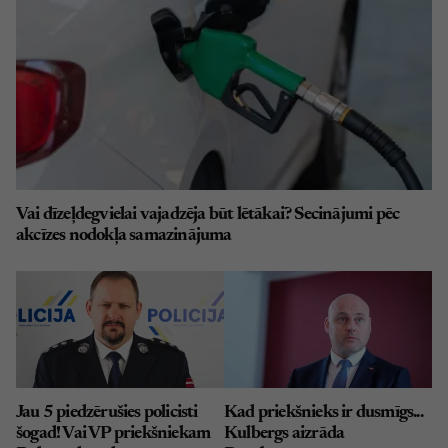
Vai dīzeļdegvielai vajadzēja būt lētākai? Secinājumi pēc
akcīzes nodokļa samazinājuma
Jau 5 piedzērušies policisti
Kad priekšnieks ir dusmīgs...
šogad! Vai VP priekšniekam
Kulbergs aizrāda