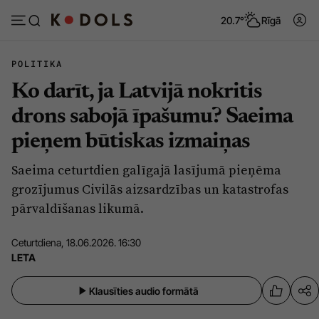
20.7°
Rīgā
POLITIKA
Ko darīt, ja Latvijā nokritis
Abonēt
Pieslēgties
drons sabojā īpašumu? Saeima
pieņem būtiskas izmaiņas
Ziņas
Tēmas
Saeima ceturtdien galīgajā lasījumā pieņēma
Politika
Viedokļi
grozījumus Civilās aizsardzības un katastrofas
Pašvaldības
Dzīve un ticība
pārvaldīšanas likumā.
Izglītība
Ekonomika
Ceturtdiena, 18.06.2026. 16:30
Veselība
Krimināli
LETA
Ģimene
Izklaide
Klausīties audio formātā
Vide
Sarunas