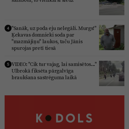
"Sanāk, uz poda eju nelegāli. Murgs!"
4
Ķekavas domnieki soda par
"mazmājiņu" laukos, taču Jānis
spurojas pretī tiesā
VIDEO: "Cik tur vajag, lai samisētos..."
5
Ulbrokā fiksēta pārgalvīga
braukšana sastrēguma laikā