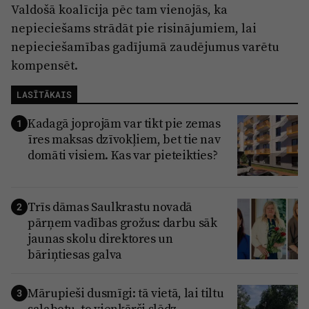
Valdošā koalīcija pēc tam vienojās, ka
nepieciešams strādāt pie risinājumiem, lai
nepieciešamības gadījumā zaudējumus varētu
kompensēt.
LASĪTĀKAIS
Kadagā joprojām var tikt pie zemas
1
īres maksas dzīvokļiem, bet tie nav
domāti visiem. Kas var pieteikties?
Trīs dāmas Saulkrastu novadā
2
pārņem vadības grožus: darbu sāk
jaunas skolu direktores un
bāriņtiesas galva
Mārupieši dusmīgi: tā vietā, lai tiltu
3
salabotu, to vienkārši slēdz