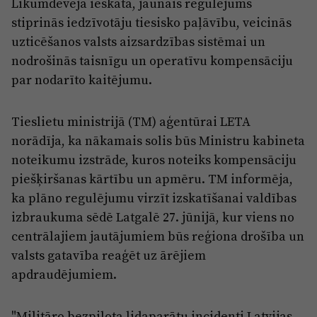
Likumdevēja ieskatā, jaunais regulējums
stiprinās iedzīvotāju tiesisko paļāvību, veicinās
uzticēšanos valsts aizsardzības sistēmai un
nodrošinās taisnīgu un operatīvu kompensāciju
par nodarīto kaitējumu.
Tieslietu ministrijā (TM) aģentūrai LETA
norādīja, ka nākamais solis būs Ministru kabineta
noteikumu izstrāde, kuros noteiks kompensāciju
piešķiršanas kārtību un apmēru. TM informēja,
ka plāno regulējumu virzīt izskatīšanai valdības
izbraukuma sēdē Latgalē 27. jūnijā, kur viens no
centrālajiem jautājumiem būs reģiona drošība un
valsts gatavība reaģēt uz ārējiem
apdraudējumiem.
"Militāro bezpilota lidaparātu incidenti Latvijas