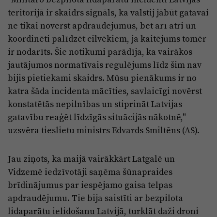
teritorijā ir skaidrs signāls, ka valstij jābūt gatavai
ne tikai novērst apdraudējumus, bet arī ātri un
koordinēti palīdzēt cilvēkiem, ja kaitējums tomēr
ir nodarīts. Šie notikumi parādīja, ka vairākos
jautājumos normatīvais regulējums līdz šim nav
bijis pietiekami skaidrs. Mūsu pienākums ir no
katra šāda incidenta mācīties, savlaicīgi novērst
konstatētās nepilnības un stiprināt Latvijas
gatavību reaģēt līdzīgās situācijās nākotnē,"
uzsvēra tieslietu ministrs Edvards Smiltēns (AS).
Jau ziņots, ka maijā vairākkārt Latgalē un
Vidzemē iedzīvotāji saņēma šūnapraides
brīdinājumus par iespējamo gaisa telpas
apdraudējumu. Tie bija saistīti ar bezpilota
lidaparātu ielidošanu Latvijā, turklāt daži droni