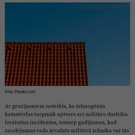
Sports
Pasākumi
Drošība
Pierīga
Projekti
Ādaži
Mediju atbalsta fonds
Ķekava
Zivju fonds
Mārupe
Zaļā nākotne
Olaine
Iedvesmai nav vecuma
Foto: Pexels.com
Ropaži
Vide
Ar grozījumiem noteikts, ka tehnogēnās
Salaspils
Kodols
katastrofas turpmāk aptvers arī militāro darbību
Saulkrasti
izraisītus incidentus, tostarp gadījumus, kad
Kontakti
zaudējumus rada ārvalstu militārā tehnika vai tās
Sigulda