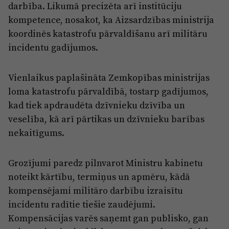
Reklāma
darbība. Likumā precizēta arī institūciju
Jūrmala
kompetence, nosakot, ka Aizsardzības ministrija
Par laikrakstu
koordinēs katastrofu pārvaldīšanu arī militāru
Privātuma politika
incidentu gadījumos.
Ētikas kodekss
Vienlaikus paplašināta Zemkopības ministrijas
Lietošanas noteikumi
loma katastrofu pārvaldībā, tostarp gadījumos,
Pārredzamības paziņojumi
kad tiek apdraudēta dzīvnieku dzīvība un
Sludinājumi
veselība, kā arī pārtikas un dzīvnieku barības
nekaitīgums.
Grozījumi paredz pilnvarot Ministru kabinetu
noteikt kārtību, termiņus un apmēru, kādā
kompensējami militāro darbību izraisītu
incidentu radītie tiešie zaudējumi.
Kompensācijas varēs saņemt gan publisko, gan