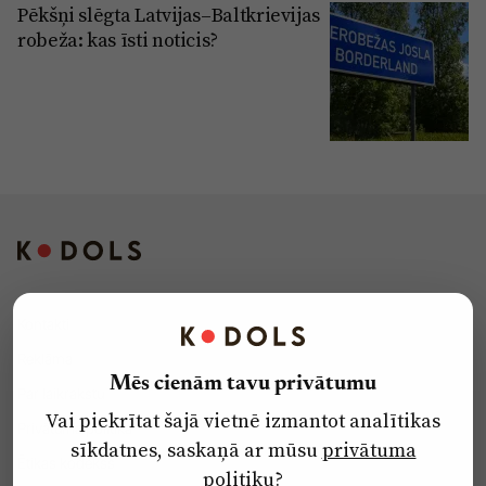
Pēkšņi slēgta Latvijas–Baltkrievijas
robeža: kas īsti noticis?
Kontakti
Reklāma
Mēs cienām tavu privātumu
Par laikrakstu
Vai piekrītat šajā vietnē izmantot analītikas
Privātuma politika
sīkdatnes, saskaņā ar mūsu
privātuma
Ētikas kodekss
politiku
?