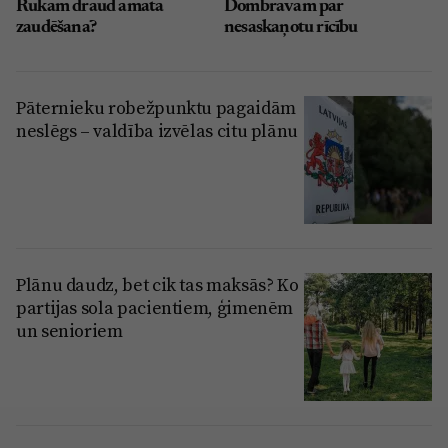
Rukam draud amata
Dombravam par
zaudēšana?
nesaskaņotu rīcību
Pāternieku robežpunktu pagaidām
neslēgs – valdība izvēlas citu plānu
Plānu daudz, bet cik tas maksās? Ko
partijas sola pacientiem, ģimenēm
un senioriem