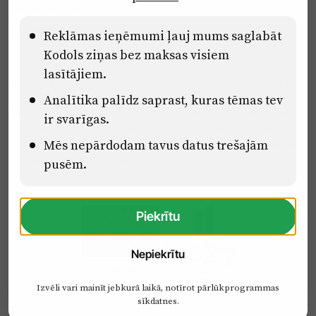
Lietošanas noteikumi
Pārredzamības paziņojumi
Reklāmas ieņēmumi ļauj mums saglabāt
Kodols ziņas bez maksas visiem
lasītājiem.
Eiropas Savienības Atveseļošanas un noturības mehānisma plāna
Analītika palīdz saprast, kuras tēmas tev
2.2. reformu un investīciju virziena “Uzņēmumu digitālā
transformācija un inovācijas” 2.2.1.5.i. investīcijas “Mediju nozares
ir svarīgas.
uzņēmumu digitālās transformācijas veicināšana” pasākuma
“Mācības mediju nozares speciālistu digitālās kompetences un
Mēs nepārdodam tavus datus trešajām
zināšanu pilnveidošanai” projektā Latvijas Mediju nozares
pusēm.
kompetenču centrs (2.2.1.5.i.0/2/24/A/CFLA/001).
Piekrītu
Nepiekrītu
Izvēli vari mainīt jebkurā laikā, notīrot pārlūkprogrammas
sīkdatnes.