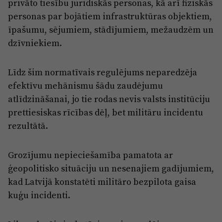
privāto tiesību juridiskās personas, kā arī fiziskās
personas par bojātiem infrastruktūras objektiem,
īpašumu, sējumiem, stādījumiem, mežaudzēm un
dzīvniekiem.
Līdz šim normatīvais regulējums neparedzēja
efektīvu mehānismu šādu zaudējumu
atlīdzināšanai, jo tie rodas nevis valsts institūciju
prettiesiskas rīcības dēļ, bet militāru incidentu
rezultātā.
Grozījumu nepieciešamība pamatota ar
ģeopolitisko situāciju un nesenajiem gadījumiem,
kad Latvijā konstatēti militāro bezpilota gaisa
kuģu incidenti.