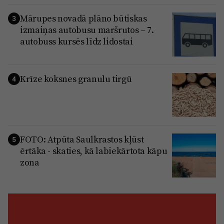
Mārupes novadā plāno būtiskas
3
izmaiņas autobusu maršrutos – 7.
autobuss kursēs līdz lidostai
Krīze koksnes granulu tirgū
4
FOTO: Atpūta Saulkrastos kļūst
5
ērtāka - skaties, kā labiekārtota kāpu
zona