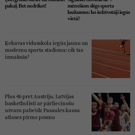
pakaļ. Bet nedrīkst!
mēnešiem slēgs sporta
laukumus: ko iedzīvotāji iegūs
vietā?
Ķekavas vidusskola iegūs jaunu un
modernu sporta stadionu: cik tas
izmaksās?
Plus 46 pret Austriju. Latvijas
basketbolisti ar pārliecinošu
uzvaru pabeidz Pasaules kausa
atlases pirmo posmu