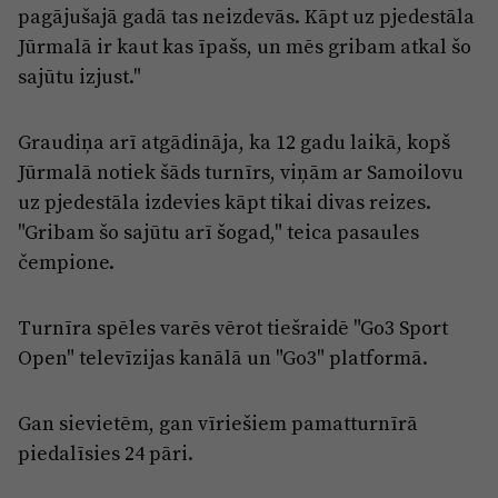
pagājušajā gadā tas neizdevās. Kāpt uz pjedestāla
Jūrmalā ir kaut kas īpašs, un mēs gribam atkal šo
sajūtu izjust."
Graudiņa arī atgādināja, ka 12 gadu laikā, kopš
Jūrmalā notiek šāds turnīrs, viņām ar Samoilovu
uz pjedestāla izdevies kāpt tikai divas reizes.
"Gribam šo sajūtu arī šogad," teica pasaules
čempione.
Turnīra spēles varēs vērot tiešraidē "Go3 Sport
Open" televīzijas kanālā un "Go3" platformā.
Gan sievietēm, gan vīriešiem pamatturnīrā
piedalīsies 24 pāri.