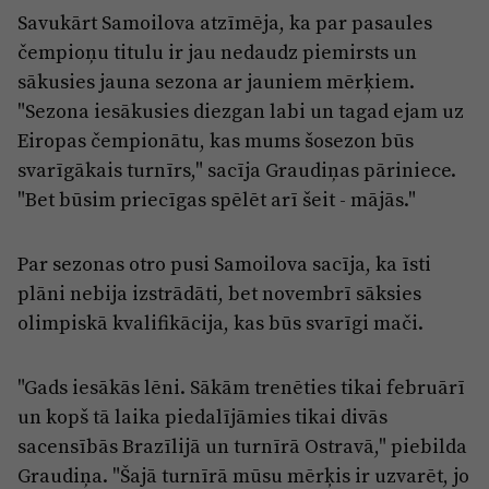
Savukārt Samoilova atzīmēja, ka par pasaules
čempioņu titulu ir jau nedaudz piemirsts un
sākusies jauna sezona ar jauniem mērķiem.
"Sezona iesākusies diezgan labi un tagad ejam uz
Eiropas čempionātu, kas mums šosezon būs
svarīgākais turnīrs," sacīja Graudiņas pāriniece.
"Bet būsim priecīgas spēlēt arī šeit - mājās."
Par sezonas otro pusi Samoilova sacīja, ka īsti
plāni nebija izstrādāti, bet novembrī sāksies
olimpiskā kvalifikācija, kas būs svarīgi mači.
"Gads iesākās lēni. Sākām trenēties tikai februārī
un kopš tā laika piedalījāmies tikai divās
sacensībās Brazīlijā un turnīrā Ostravā," piebilda
Graudiņa. "Šajā turnīrā mūsu mērķis ir uzvarēt, jo