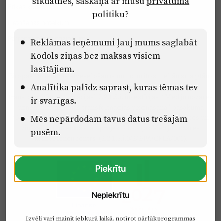
sīkdatnes, saskaņā ar mūsu
privātuma
Ētikas kodekss
politiku
?
Lietošanas noteikumi
Pārredzamības paziņojumi
Reklāmas ieņēmumi ļauj mums saglabāt
Kodols ziņas bez maksas visiem
lasītājiem.
Eiropas Savienības Atveseļošanas un noturības mehānisma plāna
Analītika palīdz saprast, kuras tēmas tev
2.2. reformu un investīciju virziena “Uzņēmumu digitālā
transformācija un inovācijas” 2.2.1.5.i. investīcijas “Mediju nozares
ir svarīgas.
uzņēmumu digitālās transformācijas veicināšana” pasākuma
“Mācības mediju nozares speciālistu digitālās kompetences un
Mēs nepārdodam tavus datus trešajām
zināšanu pilnveidošanai” projektā Latvijas Mediju nozares
pusēm.
kompetenču centrs (2.2.1.5.i.0/2/24/A/CFLA/001).
Piekrītu
Nepiekrītu
Izvēli vari mainīt jebkurā laikā, notīrot pārlūkprogrammas