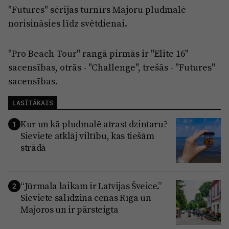
"Futures" sērijas turnīrs Majoru pludmalē
norisināsies līdz svētdienai.
"Pro Beach Tour" rangā pirmās ir "Elite 16"
sacensības, otrās - "Challenge", trešās - "Futures"
sacensības.
LASĪTĀKAIS
Kur un kā pludmalē atrast dzintaru?
1
Sieviete atklāj viltību, kas tiešām
strādā
“Jūrmala laikam ir Latvijas Šveice.”
2
Sieviete salīdzina cenas Rīgā un
Majoros un ir pārsteigta