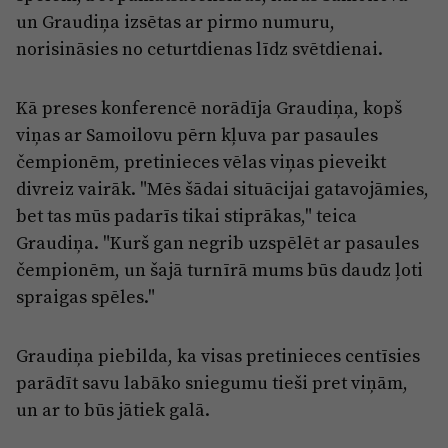
Reklāma
un Graudiņa izsētas ar pirmo numuru,
Jūrmala
Par laikrakstu
norisināsies no ceturtdienas līdz svētdienai.
Privātuma politika
Kā preses konferencē norādīja Graudiņa, kopš
Ētikas kodekss
viņas ar Samoilovu pērn kļuva par pasaules
Lietošanas noteikumi
čempionēm, pretinieces vēlas viņas pieveikt
divreiz vairāk. "Mēs šādai situācijai gatavojāmies,
Pārredzamības paziņojumi
bet tas mūs padarīs tikai stiprākas," teica
Sludinājumi
Graudiņa. "Kurš gan negrib uzspēlēt ar pasaules
čempionēm, un šajā turnīrā mums būs daudz ļoti
spraigas spēles."
Graudiņa piebilda, ka visas pretinieces centīsies
parādīt savu labāko sniegumu tieši pret viņām,
un ar to būs jātiek galā.