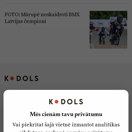
FOTO: Mārupē noskaidroti BMX
Latvijas čempioni
Kontakti
Reklāma
Mēs cienām tavu privātumu
Par laikrakstu
Vai piekrītat šajā vietnē izmantot analītikas
Privātuma politika