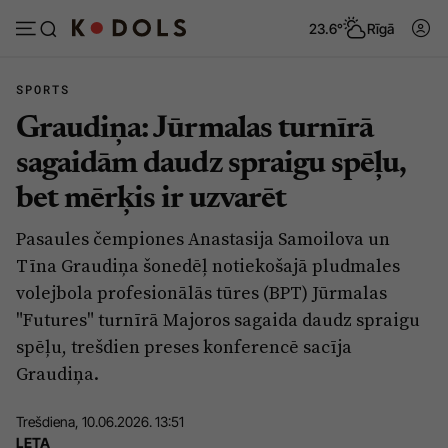
23.6°
Rīgā
SPORTS
Graudiņa: Jūrmalas turnīrā
Abonēt
Pieslēgties
sagaidām daudz spraigu spēļu,
bet mērķis ir uzvarēt
Ziņas
Tēmas
Pasaules čempiones Anastasija Samoilova un
Politika
Viedokļi
Tīna Graudiņa šonedēļ notiekošajā pludmales
Pašvaldības
Dzīve un ticība
volejbola profesionālās tūres (BPT) Jūrmalas
"Futures" turnīrā Majoros sagaida daudz spraigu
Izglītība
Ekonomika
spēļu, trešdien preses konferencē sacīja
Veselība
Krimināli
Graudiņa.
Ģimene
Izklaide
Trešdiena, 10.06.2026. 13:51
Vide
Sarunas
LETA