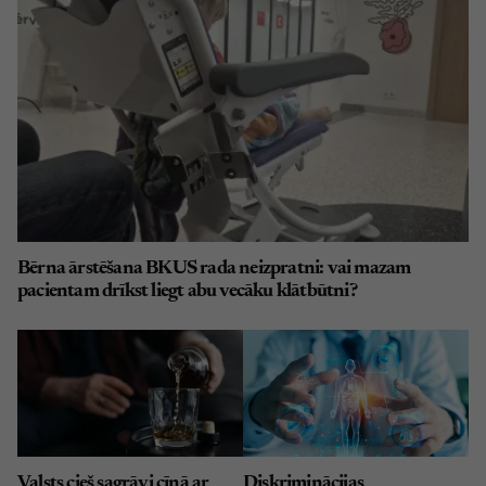
Bērna ārstēšana BKUS rada neizpratni: vai mazam
pacientam drīkst liegt abu vecāku klātbūtni?
Valsts cieš sagrāvi cīņā ar
Diskriminācijas