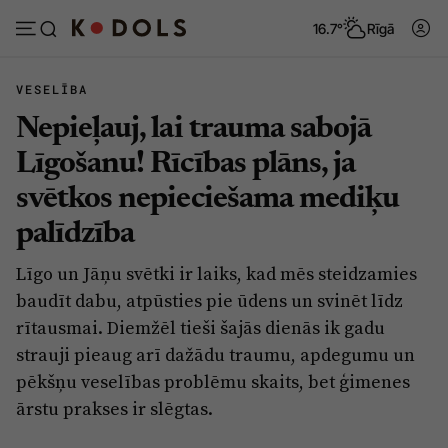
16.7°
Rīgā
VESELĪBA
Nepieļauj, lai trauma sabojā
Abonēt
Pieslēgties
Līgošanu! Rīcības plāns, ja
svētkos nepieciešama mediķu
Ziņas
Tēmas
palīdzība
Politika
Viedokļi
Līgo un Jāņu svētki ir laiks, kad mēs steidzamies
Pašvaldības
Dzīve un ticība
baudīt dabu, atpūsties pie ūdens un svinēt līdz
Izglītība
Ekonomika
rītausmai. Diemžēl tieši šajās dienās ik gadu
strauji pieaug arī dažādu traumu, apdegumu un
Veselība
Krimināli
pēkšņu veselības problēmu skaits, bet ģimenes
Ģimene
Izklaide
ārstu prakses ir slēgtas.
Vide
Sarunas