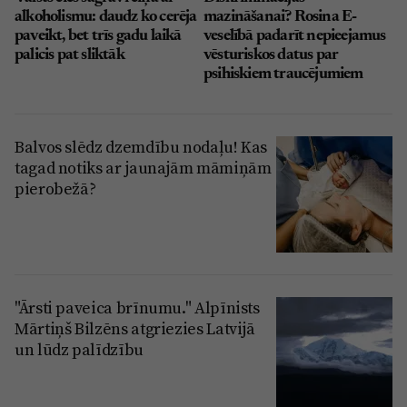
alkoholismu: daudz ko cerēja
mazināšanai? Rosina E-
paveikt, bet trīs gadu laikā
veselībā padarīt nepieejamus
palicis pat sliktāk
vēsturiskos datus par
psihiskiem traucējumiem
Balvos slēdz dzemdību nodaļu! Kas
tagad notiks ar jaunajām māmiņām
pierobežā?
"Ārsti paveica brīnumu." Alpīnists
Mārtiņš Bilzēns atgriezies Latvijā
un lūdz palīdzību