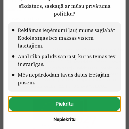
Privātuma politika
sīkdatnes, saskaņā ar mūsu
privātuma
Ētikas kodekss
politiku
?
Lietošanas noteikumi
Pārredzamības paziņojumi
Reklāmas ieņēmumi ļauj mums saglabāt
Kodols ziņas bez maksas visiem
lasītājiem.
Eiropas Savienības Atveseļošanas un noturības mehānisma plāna
Analītika palīdz saprast, kuras tēmas tev
2.2. reformu un investīciju virziena “Uzņēmumu digitālā
transformācija un inovācijas” 2.2.1.5.i. investīcijas “Mediju nozares
ir svarīgas.
uzņēmumu digitālās transformācijas veicināšana” pasākuma
“Mācības mediju nozares speciālistu digitālās kompetences un
Mēs nepārdodam tavus datus trešajām
zināšanu pilnveidošanai” projektā Latvijas Mediju nozares
pusēm.
kompetenču centrs (2.2.1.5.i.0/2/24/A/CFLA/001).
Piekrītu
Nepiekrītu