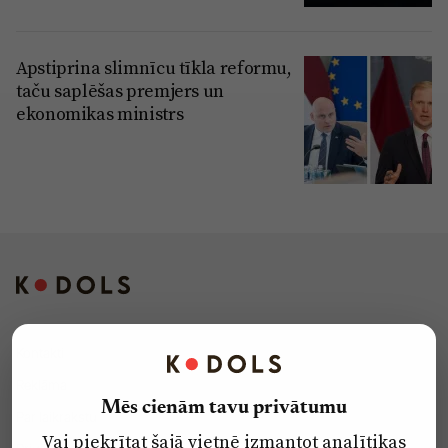
Apstiprina slimnīcu tīkla reformu,
taču saplēšas premjers un
ekonomikas ministrs
Kontakti
Reklāma
Mēs cienām tavu privātumu
Par laikrakstu
Vai piekrītat šajā vietnē izmantot analītikas