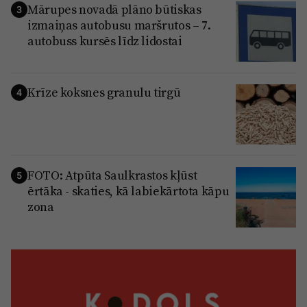
Mārupes novadā plāno būtiskas
3
izmaiņas autobusu maršrutos – 7.
autobuss kursēs līdz lidostai
Krīze koksnes granulu tirgū
4
FOTO: Atpūta Saulkrastos kļūst
5
ērtāka - skaties, kā labiekārtota kāpu
zona