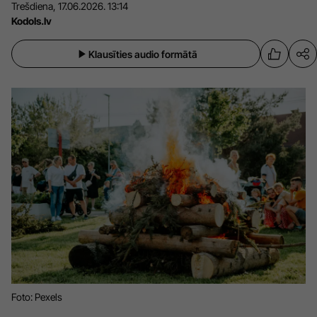
Trešdiena, 17.06.2026. 13:14
Sports
Pasākumi
Kodols.lv
Drošība
Klausīties audio formātā
Pierīga
Projekti
Ādaži
Mediju atbalsta fonds
Ķekava
Zivju fonds
Mārupe
Zaļā nākotne
Olaine
Iedvesmai nav vecuma
Ropaži
Vide
Salaspils
Kodols
Saulkrasti
Kontakti
Foto: Pexels
Sigulda