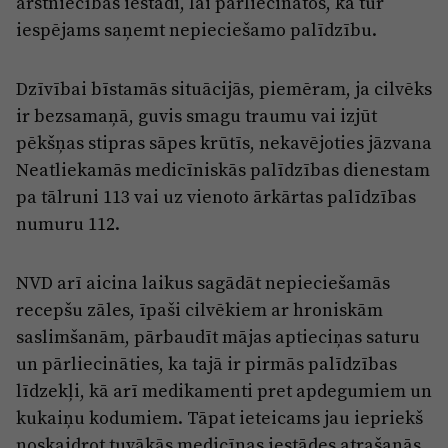
ārstniecības iestādi, lai pārliecinātos, ka tur
iespējams saņemt nepieciešamo palīdzību.
Dzīvībai bīstamās situācijās, piemēram, ja cilvēks
ir bezsamaņā, guvis smagu traumu vai izjūt
pēkšņas stipras sāpes krūtīs, nekavējoties jāzvana
Neatliekamās medicīniskās palīdzības dienestam
pa tālruni 113 vai uz vienoto ārkārtas palīdzības
numuru 112.
NVD arī aicina laikus sagādāt nepieciešamās
recepšu zāles, īpaši cilvēkiem ar hroniskām
saslimšanām, pārbaudīt mājas aptieciņas saturu
un pārliecināties, ka tajā ir pirmās palīdzības
līdzekļi, kā arī medikamenti pret apdegumiem un
kukaiņu kodumiem. Tāpat ieteicams jau iepriekš
noskaidrot tuvākās medicīnas iestādes atrašanās