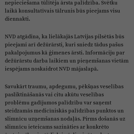
nepieciešama tūlītēja ārsta palīdzība. Svētku
laikā konsultatīvais tālrunis būs pieejams visu
diennakti.
NVD atgādina, ka lielākajās Latvijas pilsētās būs
pieejami arī dežūrārsti, kuri sniedz tādus pašus
pakalpojumus kā ģimenes ārsti. Informāciju par
dežūrārstu darba laikiem un pieņemšanas vietām
iespējams noskaidrot NVD mājaslapā.
Savukārt traumu, apdegumu, pēkšņas veselības
pasliktināšanās vai citu akūtu veselības
problēmu gadījumos palīdzību var saņemt
steidzamās medicīniskās palīdzības punktos un
slimnīcu uzņemšanas nodaļās. Pirms došanās uz
slimnīcu ieteicams sazināties ar konkrēto