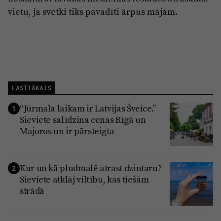
vietu, ja svētki tiks pavadīti ārpus mājām.
LASĪTĀKAIS
“Jūrmala laikam ir Latvijas Šveice.”
1
Sieviete salīdzina cenas Rīgā un
Majoros un ir pārsteigta
Kur un kā pludmalē atrast dzintaru?
2
Sieviete atklāj viltību, kas tiešām
strādā