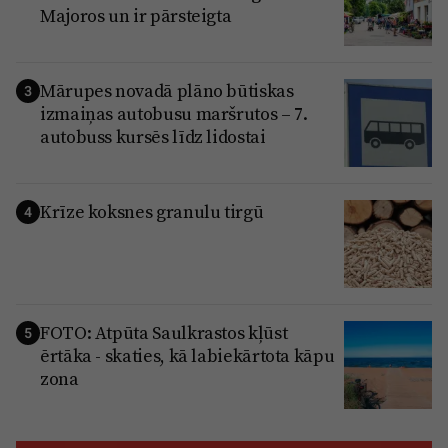
Majoros un ir pārsteigta
Mārupes novadā plāno būtiskas
3
izmaiņas autobusu maršrutos – 7.
autobuss kursēs līdz lidostai
Krīze koksnes granulu tirgū
4
FOTO: Atpūta Saulkrastos kļūst
5
ērtāka - skaties, kā labiekārtota kāpu
zona