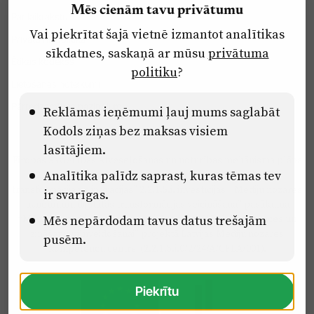
Mēs cienām tavu privātumu
Par laikrakstu
Vai piekrītat šajā vietnē izmantot analītikas
Privātuma politika
sīkdatnes, saskaņā ar mūsu
privātuma
Ētikas kodekss
politiku
?
Lietošanas noteikumi
Pārredzamības paziņojumi
Reklāmas ieņēmumi ļauj mums saglabāt
Kodols ziņas bez maksas visiem
lasītājiem.
Eiropas Savienības Atveseļošanas un noturības mehānisma plāna
Analītika palīdz saprast, kuras tēmas tev
2.2. reformu un investīciju virziena “Uzņēmumu digitālā
transformācija un inovācijas” 2.2.1.5.i. investīcijas “Mediju nozares
ir svarīgas.
uzņēmumu digitālās transformācijas veicināšana” pasākuma
“Mācības mediju nozares speciālistu digitālās kompetences un
Mēs nepārdodam tavus datus trešajām
zināšanu pilnveidošanai” projektā Latvijas Mediju nozares
pusēm.
kompetenču centrs (2.2.1.5.i.0/2/24/A/CFLA/001).
Piekrītu