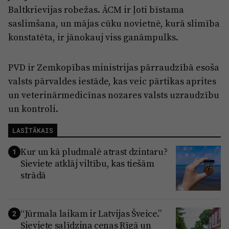
Baltkrievijas robežas. ĀCM ir ļoti bīstama
saslimšana, un mājas cūku novietnē, kurā slimība
konstatēta, ir jānokauj viss ganāmpulks.
PVD ir Zemkopības ministrijas pārraudzībā esoša
valsts pārvaldes iestāde, kas veic pārtikas aprites
un veterinārmedicīnas nozares valsts uzraudzību
un kontroli.
LASĪTĀKAIS
Kur un kā pludmalē atrast dzintaru?
1
Sieviete atklāj viltību, kas tiešām
strādā
“Jūrmala laikam ir Latvijas Šveice.”
2
Sieviete salīdzina cenas Rīgā un