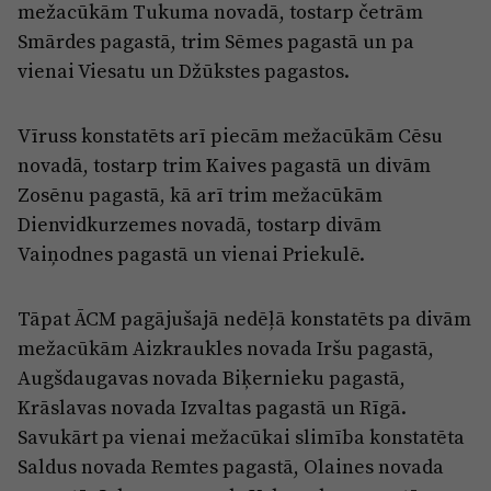
Reklāma
mežacūkām Tukuma novadā, tostarp četrām
Jūrmala
Smārdes pagastā, trim Sēmes pagastā un pa
Par laikrakstu
vienai Viesatu un Džūkstes pagastos.
Privātuma politika
Ētikas kodekss
Vīruss konstatēts arī piecām mežacūkām Cēsu
novadā, tostarp trim Kaives pagastā un divām
Lietošanas noteikumi
Zosēnu pagastā, kā arī trim mežacūkām
Pārredzamības paziņojumi
Dienvidkurzemes novadā, tostarp divām
Sludinājumi
Vaiņodnes pagastā un vienai Priekulē.
Tāpat ĀCM pagājušajā nedēļā konstatēts pa divām
mežacūkām Aizkraukles novada Iršu pagastā,
Augšdaugavas novada Biķernieku pagastā,
Krāslavas novada Izvaltas pagastā un Rīgā.
Savukārt pa vienai mežacūkai slimība konstatēta
Saldus novada Remtes pagastā, Olaines novada