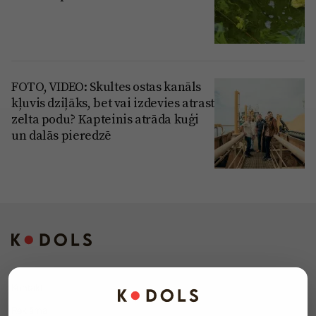
FOTO, VIDEO: Skultes ostas kanāls
kļuvis dziļāks, bet vai izdevies atrast
zelta podu? Kapteinis atrāda kuģi
un dalās pieredzē
Kontakti
Reklāma