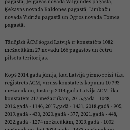
pagastā, Jelgavas novada Valgundes pagastā,
Ķekavas novada Baldones pagastā, Limbažu
novada Vidrižu pagastā un Ogres novada Tomes
pagastā.
Tādējādi ĀCM šogad Latvijā ir konstatēts 1082
mežacūkām 27 novadu 166 pagastos un četru
pilsētu teritorijās.
Kopš 2014.gada jūnija, kad Latvijā pirmo reizi tika
reģistrēts ĀCM, vīruss konstatēts kopumā 10 793
mežacūkām, tostarp 2014.gadā Latvijā ĀCM tika
konstatēts 217 mežacūkām, 2015.gadā - 1048,
2016.gadā - 1146, 2017.gadā - 1431, 2018.gadā - 905,
2019.gadā - 430, 2020.gadā - 377, 2021.gadā - 448,
2022.gadā - 1274 mežacūkām, 2023.gadā - 1002
mežacūkām, bet 2024.gadā - 1433 mežacūkām.