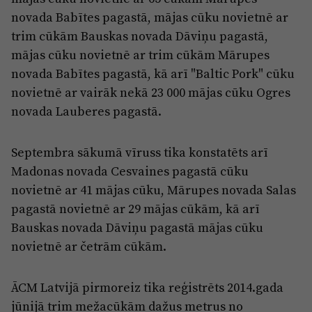
novada Babītes pagastā, mājas cūku novietnē ar
trim cūkām Bauskas novada Dāviņu pagastā,
mājas cūku novietnē ar trim cūkām Mārupes
novada Babītes pagastā, kā arī "Baltic Pork" cūku
novietnē ar vairāk nekā 23 000 mājas cūku Ogres
novada Lauberes pagastā.
Septembra sākumā vīruss tika konstatēts arī
Madonas novada Cesvaines pagastā cūku
novietnē ar 41 mājas cūku, Mārupes novada Salas
pagastā novietnē ar 29 mājas cūkām, kā arī
Bauskas novada Dāviņu pagastā mājas cūku
novietnē ar četrām cūkām.
ĀCM Latvijā pirmoreiz tika reģistrēts 2014.gada
jūnijā trim mežacūkām dažus metrus no