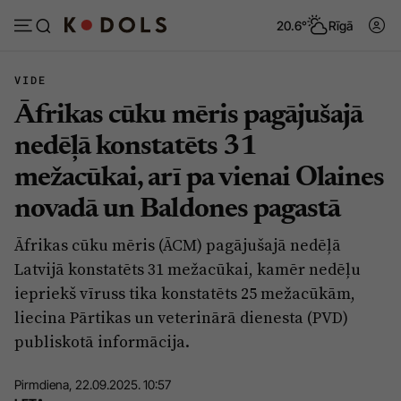
20.6°
Rīgā
VIDE
Āfrikas cūku mēris pagājušajā
Abonēt
Pieslēgties
nedēļā konstatēts 31
mežacūkai, arī pa vienai Olaines
Ziņas
Tēmas
novadā un Baldones pagastā
Politika
Viedokļi
Āfrikas cūku mēris (ĀCM) pagājušajā nedēļā
Pašvaldības
Dzīve un ticība
Latvijā konstatēts 31 mežacūkai, kamēr nedēļu
Izglītība
Ekonomika
iepriekš vīruss tika konstatēts 25 mežacūkām,
liecina Pārtikas un veterinārā dienesta (PVD)
Veselība
Krimināli
publiskotā informācija.
Ģimene
Izklaide
Pirmdiena, 22.09.2025. 10:57
Vide
Sarunas