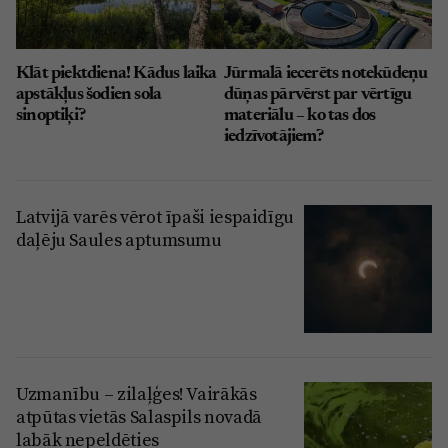
Klāt piektdiena! Kādus laika
Jūrmalā iecerēts notekūdeņu
apstākļus šodien sola
dūņas pārvērst par vērtīgu
sinoptiķi?
materiālu – ko tas dos
iedzīvotājiem?
Latvijā varēs vērot īpaši iespaidīgu
daļēju Saules aptumsumu
Uzmanību – zilaļģes! Vairākās
atpūtas vietās Salaspils novadā
labāk nepeldēties