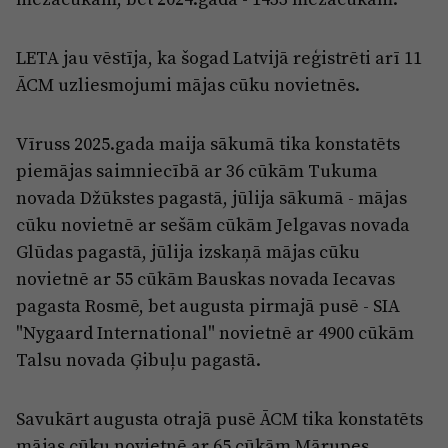
LETA jau vēstīja, ka šogad Latvijā reģistrēti arī 11
ĀCM uzliesmojumi mājas cūku novietnēs.
Vīruss 2025.gada maija sākumā tika konstatēts
piemājas saimniecībā ar 36 cūkām Tukuma
novada Džūkstes pagastā, jūlija sākumā - mājas
cūku novietnē ar sešām cūkām Jelgavas novada
Glūdas pagastā, jūlija izskaņā mājas cūku
novietnē ar 55 cūkām Bauskas novada Iecavas
pagasta Rosmē, bet augusta pirmajā pusē - SIA
"Nygaard International" novietnē ar 4900 cūkām
Talsu novada Ģibuļu pagastā.
Savukārt augusta otrajā pusē ĀCM tika konstatēts
mājas cūku novietnē ar 65 cūkām Mārupes