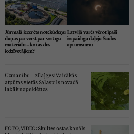
Jūrmalā iecerēts notekūdeņu
Latvijā varēs vērot īpaši
dūņas pārvērst par vērtīgu
iespaidīgu daļēju Saules
materiālu – ko tas dos
aptumsumu
iedzīvotājiem?
Uzmanību – zilaļģes! Vairākās
atpūtas vietās Salaspils novadā
labāk nepeldēties
FOTO, VIDEO: Skultes ostas kanāls