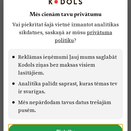
Reklāma
Mēs cienām tavu privātumu
Par laikrakstu
Vai piekrītat šajā vietnē izmantot analītikas
Privātuma politika
sīkdatnes, saskaņā ar mūsu
privātuma
Ētikas kodekss
politiku
?
Lietošanas noteikumi
Pārredzamības paziņojumi
Reklāmas ieņēmumi ļauj mums saglabāt
Kodols ziņas bez maksas visiem
lasītājiem.
Eiropas Savienības Atveseļošanas un noturības mehānisma plāna
Analītika palīdz saprast, kuras tēmas tev
2.2. reformu un investīciju virziena “Uzņēmumu digitālā
transformācija un inovācijas” 2.2.1.5.i. investīcijas “Mediju nozares
ir svarīgas.
uzņēmumu digitālās transformācijas veicināšana” pasākuma
“Mācības mediju nozares speciālistu digitālās kompetences un
Mēs nepārdodam tavus datus trešajām
zināšanu pilnveidošanai” projektā Latvijas Mediju nozares
pusēm.
kompetenču centrs (2.2.1.5.i.0/2/24/A/CFLA/001).