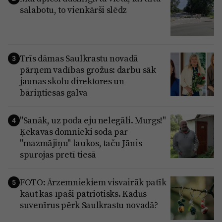
salabotu, to vienkārši slēdz
Trīs dāmas Saulkrastu novadā
3
pārņem vadības grožus: darbu sāk
jaunas skolu direktores un
bāriņtiesas galva
"Sanāk, uz poda eju nelegāli. Murgs!"
4
Ķekavas domnieki soda par
"mazmājiņu" laukos, taču Jānis
spurojas pretī tiesā
FOTO: Ārzemniekiem visvairāk patīk
5
kaut kas īpaši patriotisks. Kādus
suvenīrus pērk Saulkrastu novadā?