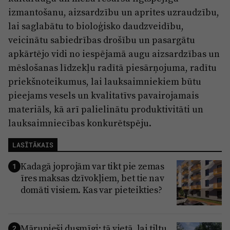
izmantošanu, aizsardzību un aprites uzraudzību,
lai saglabātu to bioloģisko daudzveidību,
veicinātu sabiedrības drošību un pasargātu
apkārtējo vidi no iespējamā augu aizsardzības un
mēslošanas līdzekļu radītā piesārņojuma, radītu
priekšnoteikumus, lai lauksaimniekiem būtu
pieejams vesels un kvalitatīvs pavairojamais
materiāls, kā arī palielinātu produktivitāti un
lauksaimniecības konkurētspēju.
LASĪTĀKAIS
Kadagā joprojām var tikt pie zemas
1
īres maksas dzīvokļiem, bet tie nav
domāti visiem. Kas var pieteikties?
Mārupieši dusmīgi: tā vietā, lai tiltu
2