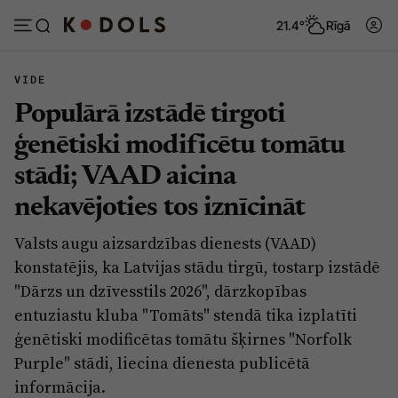
21.4°
Rīgā
VIDE
Populārā izstādē tirgoti
Abonēt
Pieslēgties
ģenētiski modificētu tomātu
stādi; VAAD aicina
Ziņas
Tēmas
nekavējoties tos iznīcināt
Politika
Viedokļi
Valsts augu aizsardzības dienests (VAAD)
Pašvaldības
Dzīve un ticība
konstatējis, ka Latvijas stādu tirgū, tostarp izstādē
Izglītība
Ekonomika
"Dārzs un dzīvesstils 2026", dārzkopības
entuziastu kluba "Tomāts" stendā tika izplatīti
Veselība
Krimināli
ģenētiski modificētas tomātu šķirnes "Norfolk
Ģimene
Izklaide
Purple" stādi, liecina dienesta publicētā
Vide
informācija.
Sarunas