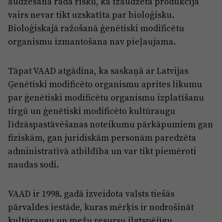
audzēšana rada risku, ka izaudzētā produkcija
vairs nevar tikt uzskatīta par bioloģisku.
Bioloģiskajā ražošanā ģenētiski modificētu
organismu izmantošana nav pieļaujama.
Tāpat VAAD atgādina, ka saskaņā ar Latvijas
Ģenētiski modificēto organismu aprites likumu
par ģenētiski modificētu organismu izplatīšanu
tirgū un ģenētiski modificēto kultūraugu
līdzāspastāvēšanas noteikumu pārkāpumiem gan
fiziskām, gan juridiskām personām paredzēta
administratīvā atbildība un var tikt piemēroti
naudas sodi.
VAAD ir 1998. gadā izveidota valsts tiešās
pārvaldes iestāde, kuras mērķis ir nodrošināt
kultūraugu un mežu resursu ilgtspējīgu