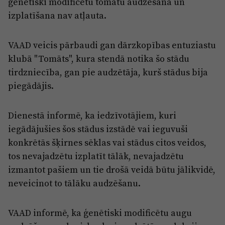
ģenētiski modificētu tomātu audzēšana un
izplatīšana nav atļauta.
VAAD veicis pārbaudi gan dārzkopības entuziastu
klubā "Tomāts", kura stendā notika šo stādu
tirdzniecība, gan pie audzētāja, kurš stādus bija
piegādājis.
Dienestā informē, ka iedzīvotājiem, kuri
iegādājušies šos stādus izstādē vai ieguvuši
konkrētās šķirnes sēklas vai stādus citos veidos,
tos nevajadzētu izplatīt tālāk, nevajadzētu
izmantot pašiem un tie drošā veidā būtu jālikvidē,
neveicinot to tālāku audzēšanu.
VAAD informē, ka ģenētiski modificētu augu