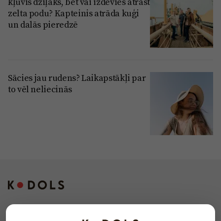
kļuvis dziļāks, bet vai izdevies atrast
zelta podu? Kapteinis atrāda kuģi
un dalās pieredzē
Sācies jau rudens? Laikapstākļi par
to vēl neliecinās
Kontakti