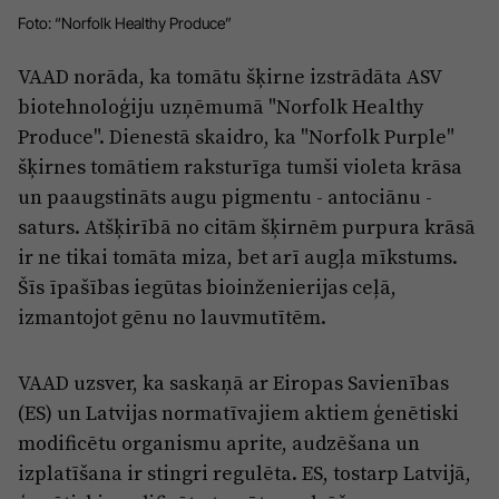
Reklāma
Foto: “Norfolk Healthy Produce”
Jūrmala
Par laikrakstu
VAAD norāda, ka tomātu šķirne izstrādāta ASV
Privātuma politika
biotehnoloģiju uzņēmumā "Norfolk Healthy
Ētikas kodekss
Produce". Dienestā skaidro, ka "Norfolk Purple"
šķirnes tomātiem raksturīga tumši violeta krāsa
Lietošanas noteikumi
un paaugstināts augu pigmentu - antociānu -
Pārredzamības paziņojumi
saturs. Atšķirībā no citām šķirnēm purpura krāsā
Sludinājumi
ir ne tikai tomāta miza, bet arī augļa mīkstums.
Šīs īpašības iegūtas bioinženierijas ceļā,
izmantojot gēnu no lauvmutītēm.
VAAD uzsver, ka saskaņā ar Eiropas Savienības
(ES) un Latvijas normatīvajiem aktiem ģenētiski
modificētu organismu aprite, audzēšana un
izplatīšana ir stingri regulēta. ES, tostarp Latvijā,