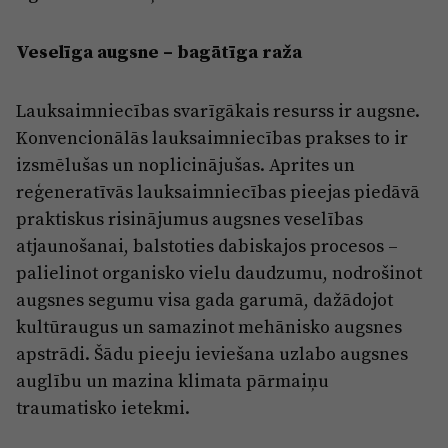
Veselīga augsne – bagātīga raža
Lauksaimniecības svarīgākais resurss ir augsne.
Konvencionālās lauksaimniecības prakses to ir
izsmēlušas un noplicinājušas. Aprites un
reģeneratīvās lauksaimniecības pieejas piedāvā
praktiskus risinājumus augsnes veselības
atjaunošanai, balstoties dabiskajos procesos –
palielinot organisko vielu daudzumu, nodrošinot
augsnes segumu visa gada garumā, dažādojot
kultūraugus un samazinot mehānisko augsnes
apstrādi. Šādu pieeju ieviešana uzlabo augsnes
auglību un mazina klimata pārmaiņu
traumatisko ietekmi.