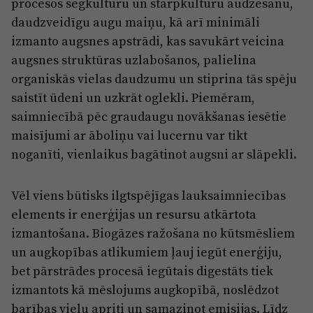
procesos segkultūru un starpkultūru audzēšanu,
daudzveidīgu augu maiņu, kā arī minimāli
izmanto augsnes apstrādi, kas savukārt veicina
augsnes struktūras uzlabošanos, palielina
organiskās vielas daudzumu un stiprina tās spēju
saistīt ūdeni un uzkrāt oglekli. Piemēram,
saimniecībā pēc graudaugu novākšanas iesētie
maisījumi ar āboliņu vai lucernu var tikt
noganīti, vienlaikus bagātinot augsni ar slāpekli.
Vēl viens būtisks ilgtspējīgas lauksaimniecības
elements ir enerģijas un resursu atkārtota
izmantošana. Biogāzes ražošana no kūtsmēsliem
un augkopības atlikumiem ļauj iegūt enerģiju,
bet pārstrādes procesā iegūtais digestāts tiek
izmantots kā mēslojums augkopībā, noslēdzot
barības vielu apriti un samazinot emisijas. Līdz