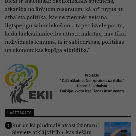
bieži ir sistēmiski: ekonomiskais spiediens,
atkarība no ārējiem resursiem, kā arī tirgus un
atbalsta politika, kas ne vienmēr veicina
ilgtspējīgu saimniekošanu. Tāpēc izvēle par to,
kādu lauksaimniecību attīstīt nākotnē, nav tikai
individuāls lēmums, tā ir sabiedrības, politikas
un ekonomikas kopīga atbildība.”
LASĪTĀKAIS
Kur un kā pludmalē atrast dzintaru?
1
Sieviete atklāj viltību, kas tiešām