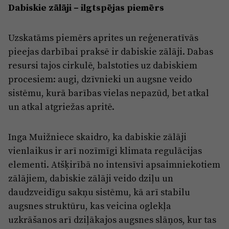
Dabiskie zālāji – ilgtspējas piemērs
Uzskatāms piemērs aprites un reģeneratīvās
pieejas darbībai praksē ir dabiskie zālāji. Dabas
resursi tajos cirkulē, balstoties uz dabiskiem
procesiem: augi, dzīvnieki un augsne veido
sistēmu, kurā barības vielas nepazūd, bet atkal
un atkal atgriežas apritē.
Inga Muižniece skaidro, ka dabiskie zālāji
vienlaikus ir arī nozīmīgi klimata regulācijas
elementi. Atšķirībā no intensīvi apsaimniekotiem
zālājiem, dabiskie zālāji veido dziļu un
daudzveidīgu sakņu sistēmu, kā arī stabilu
augsnes struktūru, kas veicina oglekļa
uzkrāšanos arī dziļākajos augsnes slāņos, kur tas