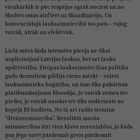
vienkāršāk ir pēc iespējas agrāk nocirst un no
Skultes ostas aizfīrēt uz Skandināviju. Un
konvenciālajā lauksaimniecībā tas pats – vajag
vairāk, ātrāk un efektīvāk.
Lielā mērā šāda intensīva pieeja ne tikai
noplicinājusi Latvijas laukus, bet arī lauku
apdzīvotību. Eiropas lauksaimniecības politika
gadu desmitiem pildīja vienu mērķi – vairot
lauksaimnieku bagātību, un tam tika pakārtota
platībmaksājumu filozofija. Jo vairāk zemes tev
pieder, jo vairāk naudas tev tiks uzdāvināts no
kopējā ES budžeta. No tā arī radās termins
“dīvānzemniecība”. Rezultātā mazās
saimniecības ātri vien kļuva nerentablas, jo kāda
gan jēga turēt pārdesmit govis pārdesmit