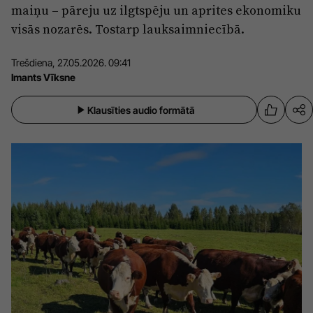
maiņu – pāreju uz ilgtspēju un aprites ekonomiku
Sports
Pasākumi
visās nozarēs. Tostarp lauksaimniecībā.
Drošība
Trešdiena, 27.05.2026. 09:41
Imants Vīksne
Pierīga
Projekti
Klausīties audio formātā
Ādaži
Mediju atbalsta fonds
Ķekava
Zivju fonds
Mārupe
Zaļā nākotne
Olaine
Iedvesmai nav vecuma
Ropaži
Vide
Salaspils
Kodols
Saulkrasti
Kontakti
Sigulda