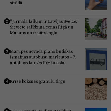
strādā
“Jūrmala laikam ir Latvijas Šveice.”
2
Sieviete salīdzina cenas Rīgā un
Majoros un ir pārsteigta
Mārupes novadā plāno būtiskas
3
izmaiņas autobusu maršrutos – 7.
autobuss kursēs līdz lidostai
Krīze koksnes granulu tirgū
4