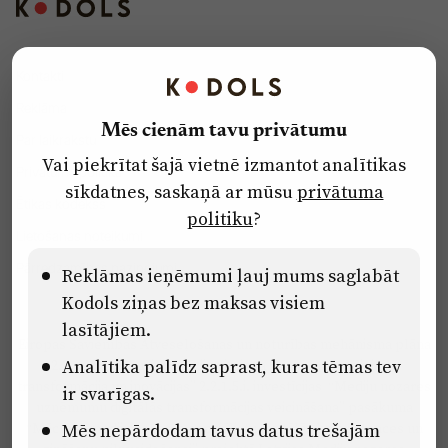
Kontakti
Reklāma
Mēs cienām tavu privātumu
Par laikrakstu
Vai piekrītat šajā vietnē izmantot analītikas
Privātuma politika
sīkdatnes, saskaņā ar mūsu
privātuma
Ētikas kodekss
politiku
?
Lietošanas noteikumi
Pārredzamības paziņojumi
Reklāmas ieņēmumi ļauj mums saglabāt
Kodols ziņas bez maksas visiem
lasītājiem.
Eiropas Savienības Atveseļošanas un noturības mehānisma plāna
Analītika palīdz saprast, kuras tēmas tev
2.2. reformu un investīciju virziena “Uzņēmumu digitālā
transformācija un inovācijas” 2.2.1.5.i. investīcijas “Mediju nozares
ir svarīgas.
uzņēmumu digitālās transformācijas veicināšana” pasākuma
Mēs nepārdodam tavus datus trešajām
“Mācības mediju nozares speciālistu digitālās kompetences un