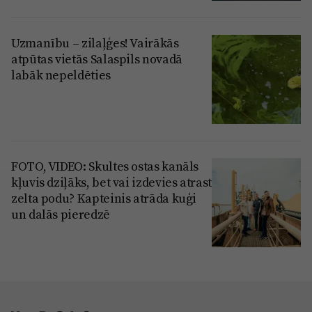
Uzmanību – zilaļģes! Vairākās
atpūtas vietās Salaspils novadā
labāk nepeldēties
FOTO, VIDEO: Skultes ostas kanāls
kļuvis dziļāks, bet vai izdevies atrast
zelta podu? Kapteinis atrāda kuģi
un dalās pieredzē