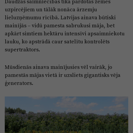
Daudzas saimniecības tika pārdotas zemes
uzpircējiem un tālāk nonāca ārzemju
lieluzņēmumu rīcībā. Latvijas ainava būtiski
mainījās – vidū pamesta sabrukusi māja, bet
apkārt simtiem hektāru intensīvi apsaimniekotu
lauku, ko apstrādā caur satelītu kontrolēts
supertraktors.
Mūsdienās ainava mainījusies vēl vairāk, jo
pamestās mājas vietā ir uzsliets gigantisks vēja
ģenerators.