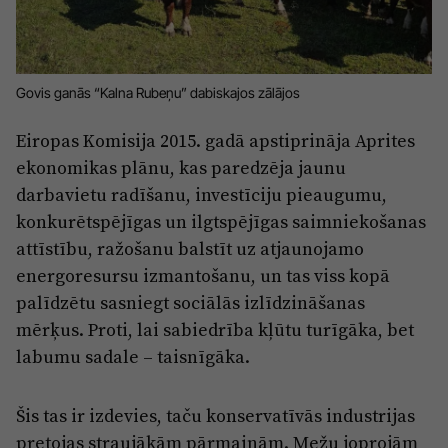
Reklāma
Jūrmala
Par laikrakstu
Privātuma politika
Govis ganās “Kalna Rubeņu” dabiskajos zālājos
Ētikas kodekss
Eiropas Komisija 2015. gadā apstiprināja Aprites
Lietošanas noteikumi
ekonomikas plānu, kas paredzēja jaunu
Pārredzamības paziņojumi
darbavietu radīšanu, investīciju pieaugumu,
konkurētspējīgas un ilgtspējīgas saimniekošanas
Sludinājumi
attīstību, ražošanu balstīt uz atjaunojamo
energoresursu izmantošanu, un tas viss kopā
palīdzētu sasniegt sociālās izlīdzināšanas
mērķus. Proti, lai sabiedrība kļūtu turīgāka, bet
labumu sadale – taisnīgāka.
Šis tas ir izdevies, taču konservatīvās industrijas
pretojas straujākām pārmaiņām. Mežu joprojām