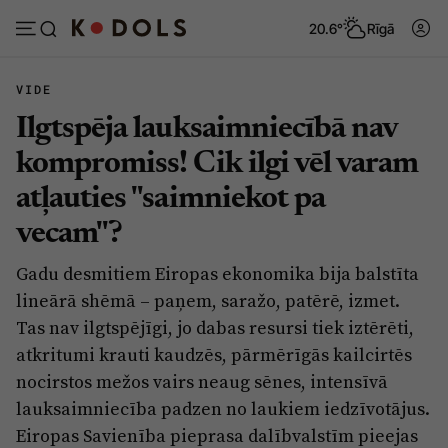
20.6°
Rīgā
VIDE
Ilgtspēja lauksaimniecībā nav
Abonēt
Pieslēgties
kompromiss! Cik ilgi vēl varam
atļauties "saimniekot pa
Ziņas
Tēmas
vecam"?
Politika
Viedokļi
Gadu desmitiem Eiropas ekonomika bija balstīta
Pašvaldības
Dzīve un ticība
lineārā shēmā – paņem, saražo, patērē, izmet.
Izglītība
Ekonomika
Tas nav ilgtspējīgi, jo dabas resursi tiek iztērēti,
atkritumi krauti kaudzēs, pārmērīgās kailcirtēs
Veselība
Krimināli
nocirstos mežos vairs neaug sēnes, intensīvā
Ģimene
Izklaide
lauksaimniecība padzen no laukiem iedzīvotājus.
Vide
Eiropas Savienība pieprasa dalībvalstīm pieejas
Sarunas