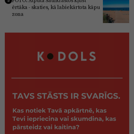
FOTO: Atpūta Saulkrastos kļūst
5
ērtāka - skaties, kā labiekārtota kāpu
zona