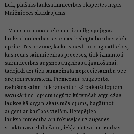
Lūk, plašāks lauksaimniecības ekspertes Ingas
Muižnieces skaidrojums:
– Viens no pamata elementiem ilgtspējīgās
lauksaimniecības sistēmās ir slēgta barības vielu
aprite. Tas nozīmē, ka kūtsmēsli un augu atliekas,
kas rodas saimniecības procesos, tiek izmantoti
saimniecības augsnes auglības atjaunošanai,
tādējādi arī tiek samazināta nepieciešamība pēc
ārējiem resursiem. Piemēram, augkopībā
radušies salmi tiek izmantoti kā pakaiši lopiem,
savukārt no lopiem iegūtie kūtsmēsli atgriežas
laukos kā organiskais mēslojums, bagātinot
augsni ar barības vielām. Ilgtspējīga
lauksaimniecība arī fokusējas uz augsnes
struktūras uzlabošanu, iekļaujot saimniecības