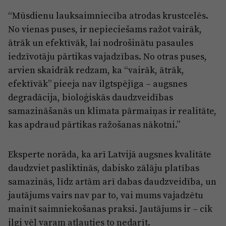
“Mūsdienu lauksaimniecība atrodas krustcelēs.
No vienas puses, ir nepieciešams ražot vairāk,
ātrāk un efektīvāk, lai nodrošinātu pasaules
iedzīvotāju pārtikas vajadzības. No otras puses,
arvien skaidrāk redzam, ka “vairāk, ātrāk,
efektīvāk” pieeja nav ilgtspējīga – augsnes
degradācija, bioloģiskās daudzveidības
samazināšanās un klimata pārmaiņas ir realitāte,
kas apdraud pārtikas ražošanas nākotni.”
Eksperte norāda, ka arī Latvijā augsnes kvalitāte
daudzviet pasliktinās, dabisko zālāju platības
samazinās, līdz artām arī dabas daudzveidība, un
jautājums vairs nav par to, vai mums vajadzētu
mainīt saimniekošanas praksi. Jautājums ir – cik
ilgi vēl varam atļauties to nedarīt.