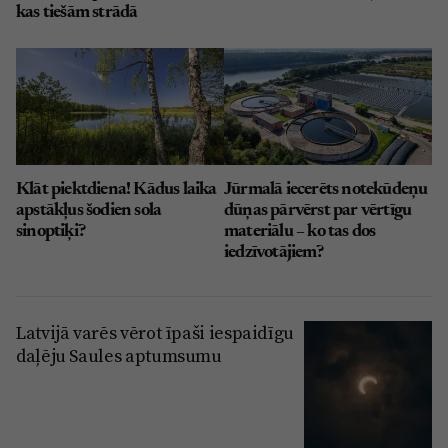
kas tiešām strādā
Klāt piektdiena! Kādus laika
Jūrmalā iecerēts notekūdeņu
apstākļus šodien sola
dūņas pārvērst par vērtīgu
sinoptiķi?
materiālu – ko tas dos
iedzīvotājiem?
Latvijā varēs vērot īpaši iespaidīgu
daļēju Saules aptumsumu