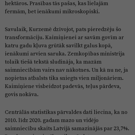
hektāros. Prasības tās pašas, kas lielajām
fermām, bet ienākumi mikroskopiski.
Savulaik, Kurzemē dzīvojot, pats pieredzēju šo
transformāciju. Kaimiņienei ar savām govīm ar
katru gadu kļuva grūtāk savilkt galus kopā,
ienākumi arvien saruka. Zemkopības ministrija
tolaik tiešā tekstā sludināja, ka mazām
saimniecībām vairs nav nākotnes. Un kā nu ne, ja
nopietns atbalsts tika sniegts vien miljonāriem.
Kaimiņiene visbeidzot padevās, teļus pārdeva,
govis nokāva.
Centrālās statistikas pārvaldes dati liecina, ka no
2010. līdz 2020. gadam mazo un vidējo
saimniecību skaits Latvijā samazinājās par 23,7%.