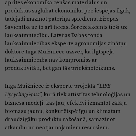
aprites ekonomika cenšas materiālus un
produktus saglabāt ekonomikā pēc iespējas ilgāk,
tādējādi mazinot patēriņa spiedienu. Eiropas
Savienība uz to arī tiecas. Šoreiz akcents tieši uz
lauksaimniecību. Latvijas Dabas fonda
lauksaimniecības eksperte agronomijas zinātņu
doktore Inga Muižniece uzsver, ka ilgtspēja
lauksaimniecībā nav kompromiss ar
produktivitāti, bet gan tās priekšnoteikums.
Inga Muižniece ir eksperte projektā
“LIFE
kurā tiek attīstītas tehnoloģijas un
UpcyclingGrass”,
biznesa modeļi, kas ļauj efektīvi izmantot zālāju
biomasu jaunu, konkurētspējīgu un klimatam
draudzīgāku produktu ražošanā, samazinot
atkarību no neatjaunojamiem resursiem.