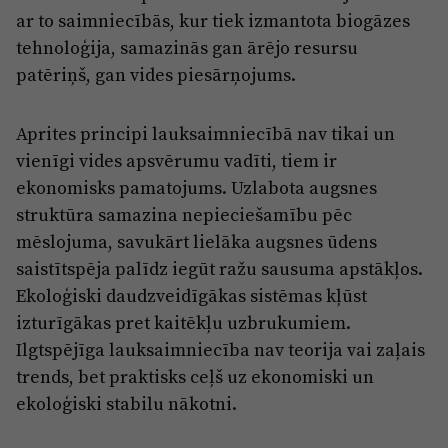
ar to saimniecībās, kur tiek izmantota biogāzes
tehnoloģija, samazinās gan ārējo resursu
patēriņš, gan vides piesārņojums.
Aprites principi lauksaimniecībā nav tikai un
vienīgi vides apsvērumu vadīti, tiem ir
ekonomisks pamatojums. Uzlabota augsnes
struktūra samazina nepieciešamību pēc
mēslojuma, savukārt lielāka augsnes ūdens
saistītspēja palīdz iegūt ražu sausuma apstākļos.
Ekoloģiski daudzveidīgākas sistēmas kļūst
izturīgākas pret kaitēkļu uzbrukumiem.
Ilgtspējīga lauksaimniecība nav teorija vai zaļais
trends, bet praktisks ceļš uz ekonomiski un
ekoloģiski stabilu nākotni.