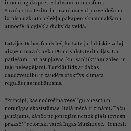
ir noturīgāks pret izdalīšanos atmosfērā.
Savukārt šo teritoriju uzaršana vai pārveidošana
izraisa uzkrātā oglekļa pakāpenisku nonākšanu
atmosfērā oglekļa dioksīda veidā.
Latvijas Dabas fonds lēš, ka Latvijā dabiskie zālāji
aizņem mazāk nekā 1% no valsts teritorijas. Un
patiešām – atrast pļavas, kur saplūkt jāņuzāles, ir
teju neiespējami. Turklāt līdz ar dabas
daudzveidību ir zaudēts efektīvs klimata
regulācijas mehānisms.
“Principi, kas nodrošina veselīgu augsni un
noturīgas ekosistēmas, lielā mērā ir zināmi. Taču
jautājums, kāpēc tie joprojām netiek plaši ieviesti
praksē?” retoriski vaicā Ingas Muižniece. “Iemesli