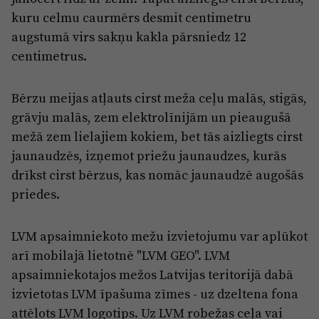
Reklāma
kuru celmu caurmērs desmit centimetru
Jūrmala
Par laikrakstu
augstumā virs sakņu kakla pārsniedz 12
centimetrus.
Privātuma politika
Ētikas kodekss
Bērzu meijas atļauts cirst meža ceļu malās, stigās,
Lietošanas noteikumi
grāvju malās, zem elektrolīnijām un pieaugušā
Pārredzamības paziņojumi
mežā zem lielajiem kokiem, bet tās aizliegts cirst
jaunaudzēs, izņemot priežu jaunaudzes, kurās
Sludinājumi
drīkst cirst bērzus, kas nomāc jaunaudzē augošās
priedes.
LVM apsaimniekoto mežu izvietojumu var aplūkot
arī mobilajā lietotnē "LVM GEO". LVM
apsaimniekotajos mežos Latvijas teritorijā dabā
izvietotas LVM īpašuma zīmes - uz dzeltena fona
attēlots LVM logotips. Uz LVM robežas ceļa vai