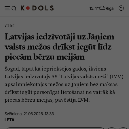
15.4°
Rīgā
VIDE
Latvijas iedzīvotāji uz Jāņiem
Abonēt
Pieslēgties
valsts mežos drīkst iegūt līdz
piecām bērzu meijām
Ziņas
Tēmas
Šogad, tāpat kā iepriekšējos gados, ikviens
Politika
Viedokļi
Latvijas iedzīvotājs AS "Latvijas valsts meži" (LVM)
Pašvaldības
Dzīve un ticība
apsaimniekotajos mežos uz Jāņiem bez maksas
drīkst iegūt personīgai lietošanai ne vairāk kā
Izglītība
Ekonomika
piecas bērzu meijas, pavēstīja LVM.
Veselība
Krimināli
Svētdiena, 21.06.2026. 13:33
Ģimene
Izklaide
LETA
Vide
Sarunas