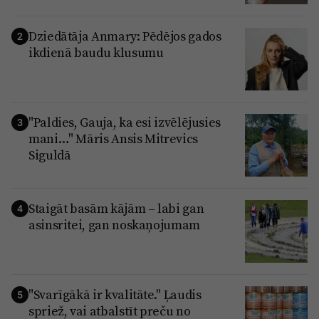
Dziedātāja Anmary: Pēdējos gados
2
ikdienā baudu klusumu
"Paldies, Gauja, ka esi izvēlējusies
3
mani…" Māris Ansis Mitrevics
Siguldā
Staigāt basām kājām – labi gan
4
asinsritei, gan noskaņojumam
"Svarīgākā ir kvalitāte." Ļaudis
5
spriež, vai atbalstīt preču no