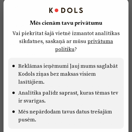
Kontakti
Reklāma
Mēs cienām tavu privātumu
Par laikrakstu
Vai piekrītat šajā vietnē izmantot analītikas
Privātuma politika
sīkdatnes, saskaņā ar mūsu
privātuma
Ētikas kodekss
politiku
?
Lietošanas noteikumi
Pārredzamības paziņojumi
Reklāmas ieņēmumi ļauj mums saglabāt
Kodols ziņas bez maksas visiem
lasītājiem.
Eiropas Savienības Atveseļošanas un noturības mehānisma plāna
Analītika palīdz saprast, kuras tēmas tev
2.2. reformu un investīciju virziena “Uzņēmumu digitālā
transformācija un inovācijas” 2.2.1.5.i. investīcijas “Mediju nozares
ir svarīgas.
uzņēmumu digitālās transformācijas veicināšana” pasākuma
Mēs nepārdodam tavus datus trešajām
“Mācības mediju nozares speciālistu digitālās kompetences un
zināšanu pilnveidošanai” projektā Latvijas Mediju nozares
pusēm.
kompetenču centrs (2.2.1.5.i.0/2/24/A/CFLA/001).