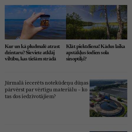
Kur un kā pludmalē atrast
Klāt piektdiena! Kādus laika
dzintaru? Sieviete atklāj
apstākļus šodien sola
viltību, kas tiešām strādā
sinoptiķi?
Jūrmalā iecerēts notekūdeņu dūņas
pārvērst par vērtīgu materiālu – ko
tas dos iedzīvotājiem?