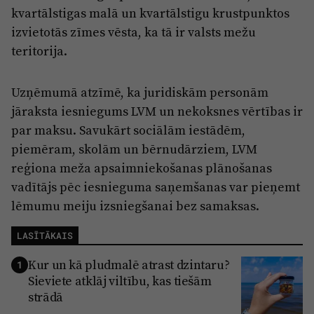
kvartālstigas malā un kvartālstigu krustpunktos
izvietotās zīmes vēsta, ka tā ir valsts mežu
teritorija.
Uzņēmumā atzīmē, ka juridiskām personām
jāraksta iesniegums LVM un nekoksnes vērtības ir
par maksu. Savukārt sociālām iestādēm,
piemēram, skolām un bērnudārziem, LVM
reģiona meža apsaimniekošanas plānošanas
vadītājs pēc iesnieguma saņemšanas var pieņemt
lēmumu meiju izsniegšanai bez samaksas.
LASĪTĀKAIS
Kur un kā pludmalē atrast dzintaru?
1
Sieviete atklāj viltību, kas tiešām
strādā