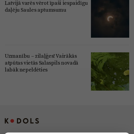
Latvijā varēs vērot īpaši iespaidīgu
daļēju Saules aptumsumu
Uzmanību – zilaļģes! Vairākās
atpūtas vietās Salaspils novadā
labāk nepeldēties