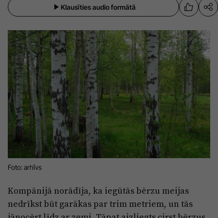
Klausīties audio formātā
Sports
Pasākumi
Drošība
Pierīga
Projekti
Ādaži
Mediju atbalsta fonds
Ķekava
Zivju fonds
Mārupe
Zaļā nākotne
Olaine
Iedvesmai nav vecuma
Ropaži
Vide
Foto: arhīvs
Salaspils
Kodols
Kompānijā norādīja, ka iegūtās bērzu meijas
Saulkrasti
Kontakti
nedrīkst būt garākas par trim metriem, un tās
Sigulda
jānocērt līdz ar zemi. Tāpat aizliegts cirst bērzus,