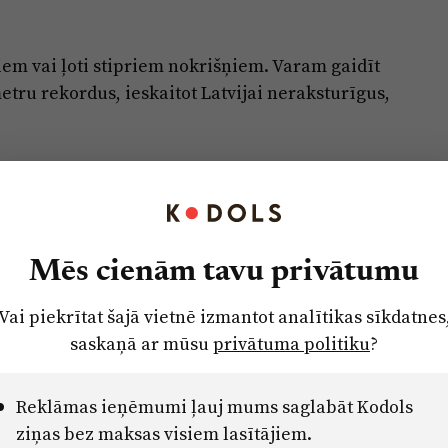
riem vai ļoti stipriem nokrišņiem. Varam gaidīt
tru rekordus, ieskaitot Latvijai neraksturīgus,
tās ar teritoriju plānojumiem, lietus ūdeņu
šanas sistēmām, iedzīvotāju informēšanu un
Mēs cienām tavu privātumu
 dažādas gan atrašanās vietas, gan vides apstākļu
Vai piekrītat šajā vietnē izmantot analītikas sīkdatnes
saskaņā ar mūsu
privātuma politiku
?
ti prātā nāk publiski vairāk apspriestie jūras
tātā, kuru iedarbību veicina arī krastu
Reklāmas ieņēmumi ļauj mums saglabāt Kodols
emā. Noskalojumi rada kaitējumu tūrisma
ziņas bez maksas visiem lasītājiem.