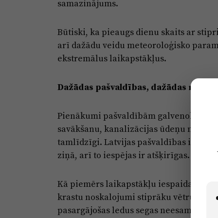
samazinājums.
Būtiski, ka pieaugs dienu skaits ar stip
arī dažādu veidu meteoroloģisko parame
ekstremālus laikapstākļus.
Dažādas pašvaldības, dažādas rūpes
Pienākumi pašvaldībām galvenokārt sais
savākšanu, kanalizācijas ūdeņu novadī
tamlīdzīgi. Latvijas pašvaldības ir ļoti
ziņā, arī to iespējas ir atšķirīgas.
Kā piemērs laikapstākļu iespaidam paras
krastu noskalojumi stiprāku vētru rezul
pasargājošas ledus segas neesamība zi