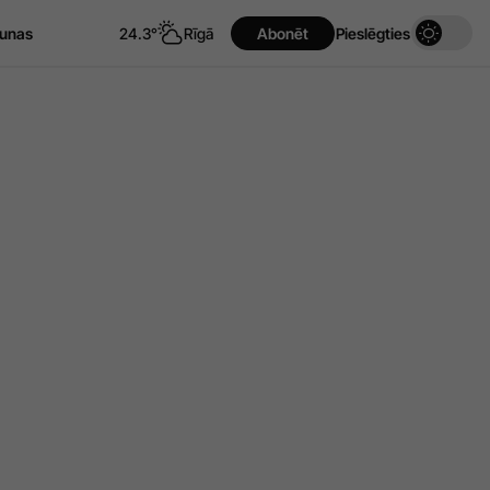
unas
24.3°
Rīgā
Abonēt
Pieslēgties