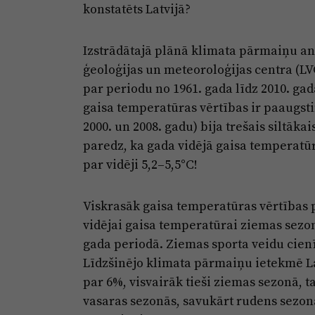
konstatēts Latvijā?
Izstrādātajā plānā klimata pārmaiņu anal
ģeoloģijas un meteoroloģijas centra (L
par periodu no 1961. gada līdz 2010. gad
gaisa temperatūras vērtības ir paaugsti
2000. un 2008. gadu) bija trešais siltā
paredz, ka gada vidējā gaisa temperatūr
par vidēji 5,2–5,5°C!
Viskrasāk gaisa temperatūras vērtības 
vidējai gaisa temperatūrai ziemas sezon
gada periodā. Ziemas sporta veidu cienītā
Līdzšinējo klimata pārmaiņu ietekmē Lat
par 6%, visvairāk tieši ziemas sezonā,
vasaras sezonās, savukārt rudens sezon