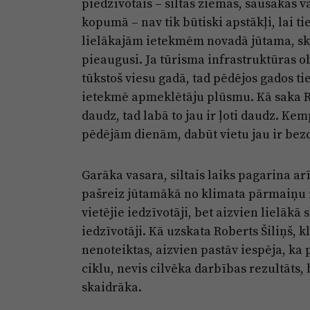
piedzīvotais – siltās ziemas, sausākas
kopumā – nav tik būtiski apstākļi, lai t
lielākajām ietekmēm novadā jūtama, ska
pieaugusi. Ja tūrisma infrastruktūras 
tūkstoš viesu gadā, tad pēdējos gados tie
ietekmē apmeklētāju plūsmu. Kā saka Rob
daudz, tad labā to jau ir ļoti daudz. Kem
pēdējām dienām, dabūt vietu jau ir bezc
Garāka vasara, siltais laiks pagarina ar
pašreiz jūtamākā no klimata pārmaiņu 
vietējie iedzīvotāji, bet aizvien lielākā s
iedzīvotāji. Kā uzskata Roberts Šiliņš, 
nenoteiktas, aizvien pastāv iespēja, ka
ciklu, nevis cilvēka darbības rezultāts, 
skaidrāka.