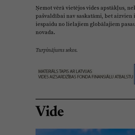
Ņemot vērā vietējos vides apstākļus, n
pašvaldībai nav saskatāmi, bet aizvien
iespaidu no lielajiem globālajiem pasa
novada.
Turpinājums sekos.
Vide