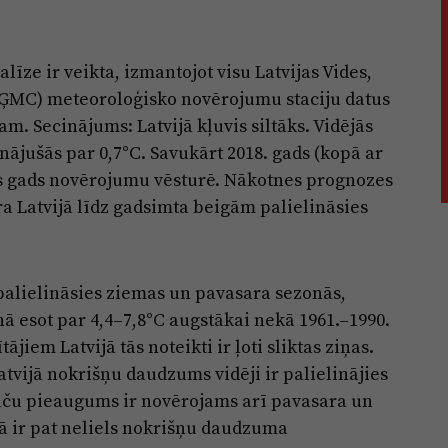
īze ir veikta, izmantojot visu Latvijas Vides,
VĢMC) meteoroloģisko novērojumu staciju datus
am. Secinājums: Latvijā kļuvis siltāks. Vidējās
nājušās par 0,7°C. Savukārt 2018. gads (kopā ar
kais gads novērojumu vēsturē. Nākotnes prognozes
a Latvijā līdz gadsimta beigām palielināsies
palielināsies ziemas un pavasara sezonās,
ā esot par 4,4–7,8°C augstākai nekā 1961.–1990.
jiem Latvijā tās noteikti ir ļoti sliktas ziņas.
vijā nokrišņu daudzums vidēji ir palielinājies
 taču pieaugums ir novērojams arī pavasara un
ā ir pat neliels nokrišņu daudzuma