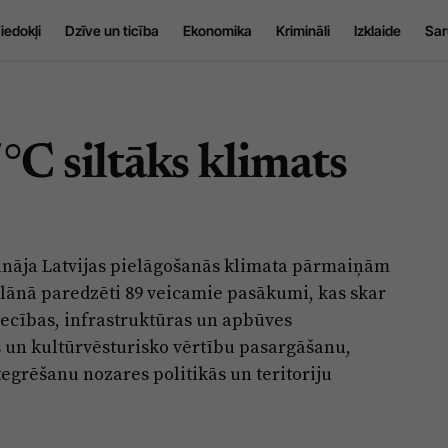
iedokļi
Dzīve un ticība
Ekonomika
Krimināli
Izklaide
Sar
°C siltāks klimats
prināja Latvijas pielāgošanās klimata pārmaiņām
lānā paredzēti 89 veicamie pasākumi, kas skar
iecības, infrastruktūras un apbūves
un kultūrvēsturisko vērtību pasargāšanu,
egrēšanu nozares politikās un teritoriju