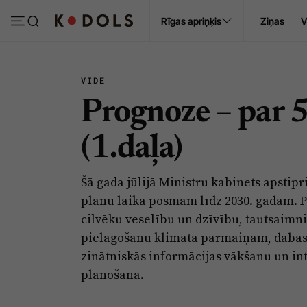
Ropaži
Rīgas apriņķis
Ziņas
V
Pasākumi
Sludinājumi
VIDE
Prognoze – par 5
(1.daļa)
Šā gada jūlijā Ministru kabinets apsti
plānu laika posmam līdz 2030. gadam. P
cilvēku veselību un dzīvību, tautsaimn
pielāgošanu klimata pārmaiņām, dabas 
zinātniskās informācijas vākšanu un int
plānošanā.