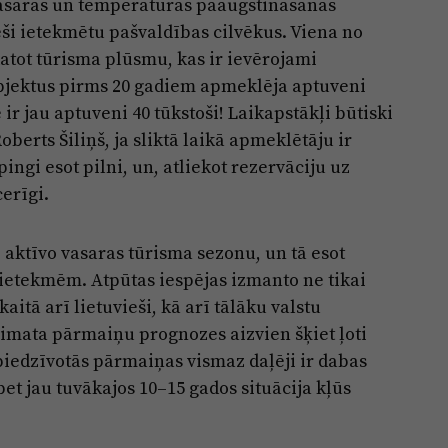
 vasaras un temperatūras paaugstināšanas
ieši ietekmētu pašvaldības cilvēkus. Viena no
tot tūrisma plūsmu, kas ir ievērojami
objektus pirms 20 gadiem apmeklēja aptuveni
 ir jau aptuveni 40 tūkstoši! Laikapstākļi būtiski
erts Šiliņš, ja sliktā laikā apmeklētāju ir
pingi esot pilni, un, atliekot rezervāciju uz
erīgi.
ī aktīvo vasaras tūrisma sezonu, un tā esot
ietekmēm. Atpūtas iespējas izmanto ne tikai
kaitā arī lietuvieši, kā arī tālāku valstu
klimata pārmaiņu prognozes aizvien šķiet ļoti
 piedzīvotās pārmaiņas vismaz daļēji ir dabas
bet jau tuvākajos 10–15 gados situācija kļūs