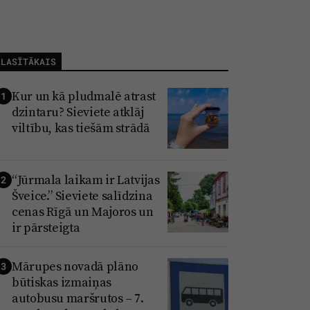
LASĪTĀKAIS
Kur un kā pludmalē atrast
1
dzintaru? Sieviete atklāj
viltību, kas tiešām strādā
“Jūrmala laikam ir Latvijas
2
Šveice.” Sieviete salīdzina
cenas Rīgā un Majoros un
ir pārsteigta
Mārupes novadā plāno
3
būtiskas izmaiņas
autobusu maršrutos – 7.