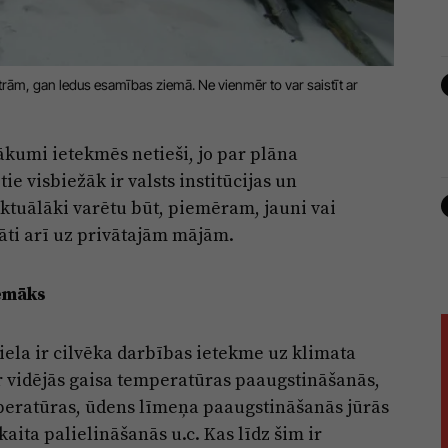
trām, gan ledus esamības ziemā. Ne vienmēr to var saistīt ar
sākumi ietekmēs netieši, jo par plāna
ie visbiežāk ir valsts institūcijas un
ktuālāki varētu būt, piemēram, jauni vai
ināti arī uz privātajām mājām.
rēmāks
 liela ir cilvēka darbības ietekme uz klimata
ir vidējās gaisa temperatūras paaugstināšanās,
peratūras, ūdens līmeņa paaugstināšanās jūrās
aita palielināšanās u.c. Kas līdz šim ir