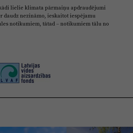
ekādi lielie klimata pārmaiņu apdraudējumi
 ir daudz nezināmo, ieskaitot iespējamu
ules notikumiem, tātad – notikumiem tālu no