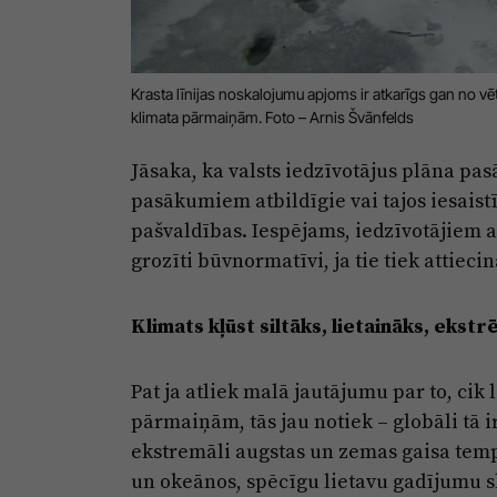
Krasta līnijas noskalojumu apjoms ir atkarīgs gan no vē
klimata pārmaiņām. Foto – Arnis Švānfelds
Jāsaka, ka valsts iedzīvotājus plāna pa
pasākumiem atbildīgie vai tajos iesaistīt
pašvaldības. Iespējams, iedzīvotājiem a
grozīti būvnormatīvi, ja tie tiek attiec
Klimats kļūst siltāks, lietaināks, ekst
Pat ja atliek malā jautājumu par to, cik
pārmaiņām, tās jau notiek – globāli tā 
ekstremāli augstas un zemas gaisa tem
un okeānos, spēcīgu lietavu gadījumu sk