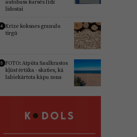
autobuss kursēs līdz
lidostai
Krīze koksnes granulu
4
tirgū
FOTO: Atpūta Saulkrastos
5
kļūst ērtāka - skaties, kā
labiekārtota kāpu zona