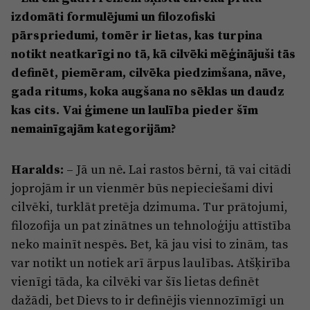
izdomāti formulējumi un filozofiski
pārspriedumi, tomēr ir lietas, kas turpina
notikt neatkarīgi no tā, kā cilvēki mēģinājuši tās
definēt, piemēram, cilvēka piedzimšana, nāve,
gada ritums, koka augšana no sēklas un daudz
kas cits. Vai ģimene un laulība pieder šīm
nemainīgajām kategorijām?
Haralds:
– Jā un nē. Lai rastos bērni, tā vai citādi
joprojām ir un vienmēr būs nepieciešami divi
cilvēki, turklāt pretēja dzimuma. Tur prātojumi,
filozofija un pat zinātnes un tehnoloģiju attīstība
neko mainīt nespēs. Bet, kā jau visi to zinām, tas
var notikt un notiek arī ārpus laulības. Atšķirība
vienīgi tāda, ka cilvēki var šīs lietas definēt
dažādi, bet Dievs to ir definējis viennozīmīgi un