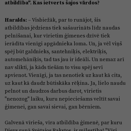
atbildība". Kas ietverts šajos vārdos?
Haralds:
– Visbiežāk, par to runājot, šis
atbildības jēdziens tiek sašaurināts līdz naudas
pelnīšanai, kur vīrietim ģimenes dzīvē tiek
ierādīta vienīgi apgādnieka loma. Un, ja vēl viņš
spēj būt galdnieks, santehniķis, elektriķis,
automehāniķis, tad tas jau ir ideāli. Un nemaz arī
nav slikti, ja kāds tiešām to visu spēj sevī
apvienot. Vienīgi, ja tas nenotiek uz kaut kā cita,
uz kaut kā daudz būtiskāka rēķina. Ja, lielo naudu
pelnot un daudzos darbus darot, vīrietis
"nenozog" laiku, kuru nepieciešams veltīt savai
ģimenei, gan savai sievai, gan bērniem.
Galvenā vīrieša, vīra atbildība ģimenē, par kuru
Dievs runā Svētajos Rakstos, ir mīlestība! "Vīri,