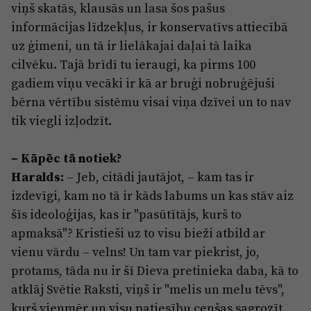
viņš skatās, klausās un lasa šos pašus
informācijas līdzekļus, ir konservatīvs attiecībā
uz ģimeni, un tā ir lielākajai daļai tā laika
cilvēku. Tajā brīdī tu ieraugi, ka pirms 100
gadiem viņu vecāki ir kā ar bruģi nobruģējuši
bērna vērtību sistēmu visai viņa dzīvei un to nav
tik viegli izļodzīt.
– Kāpēc tā notiek?
Haralds:
– Jeb, citādi jautājot, – kam tas ir
izdevīgi, kam no tā ir kāds labums un kas stāv aiz
šīs ideoloģijas, kas ir "pasūtītājs, kurš to
apmaksā"? Kristieši uz to visu bieži atbild ar
vienu vārdu – velns! Un tam var piekrist, jo,
protams, tāda nu ir šī Dieva pretinieka daba, kā to
atklāj Svētie Raksti, viņš ir "melis un melu tēvs",
kurš vienmēr un visu patiesību cenšas sagrozīt