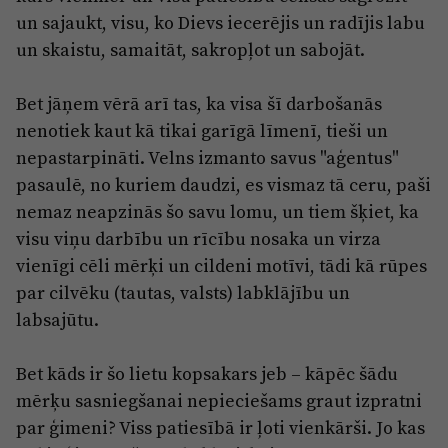
un sajaukt, visu, ko Dievs iecerējis un radījis labu
un skaistu, samaitāt, sakropļot un sabojāt.
Bet jāņem vērā arī tas, ka visa šī darbošanās
nenotiek kaut kā tikai garīgā līmenī, tieši un
nepastarpināti. Velns izmanto savus "aģentus"
pasaulē, no kuriem daudzi, es vismaz tā ceru, paši
nemaz neapzinās šo savu lomu, un tiem šķiet, ka
visu viņu darbību un rīcību nosaka un virza
vienīgi cēli mērķi un cildeni motīvi, tādi kā rūpes
par cilvēku (tautas, valsts) labklājību un
labsajūtu.
Bet kāds ir šo lietu kopsakars jeb – kāpēc šādu
mērķu sasniegšanai nepieciešams graut izpratni
par ģimeni? Viss patiesībā ir ļoti vienkārši. Jo kas