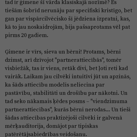
tad ir ģimene šī vārda klasiskajā nozīmē? Es
tiešām šobrīd nerunāju par specifiski kristīgo, bet
gan par vispārcilvēcisko šī jēdziena izpratni, kas,
kā to jau noskaidrojām, bija pašsaprotams vēl pat
pirms 20 gadiem.
Ģimene ir vīrs, sieva un bērni! Protams, bērni
dzimst, arī dzīvojot "partnerattiecībās", tomēr
visbiežāk, tas ir viens, retāk divi, bet ļoti reti kad
vairāk. Laikam jau cilvēki intuitīvi jūt un apzinās,
ka šāds attiecību modelis neliecina par
pastāvību, stabilitāti un drošību par nākotni. Un
tad seko nākamais ķēdes posms – "viendzimuma
partnerattiecības", kurās bērni nerodas... Un tieši
šādas attiecības praktizējoši cilvēki ir galvenā
mērķauditorija, domājot par tipiskas
patērētājsabiedrības veidošanu.