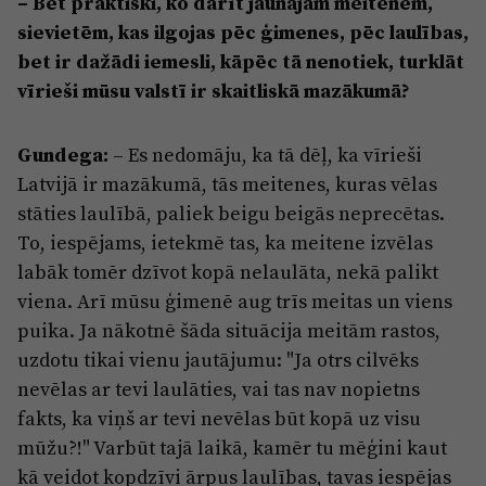
– Bet praktiski, ko darīt jaunajām meitenēm,
sievietēm, kas ilgojas pēc ģimenes, pēc laulības,
bet ir dažādi iemesli, kāpēc tā nenotiek, turklāt
vīrieši mūsu valstī ir skaitliskā mazākumā?
Gundega:
– Es nedomāju, ka tā dēļ, ka vīrieši
Latvijā ir mazākumā, tās meitenes, kuras vēlas
stāties laulībā, paliek beigu beigās neprecētas.
To, iespējams, ietekmē tas, ka meitene izvēlas
labāk tomēr dzīvot kopā nelaulāta, nekā palikt
viena. Arī mūsu ģimenē aug trīs meitas un viens
puika. Ja nākotnē šāda situācija meitām rastos,
uzdotu tikai vienu jautājumu: "Ja otrs cilvēks
nevēlas ar tevi laulāties, vai tas nav nopietns
fakts, ka viņš ar tevi nevēlas būt kopā uz visu
mūžu?!" Varbūt tajā laikā, kamēr tu mēģini kaut
kā veidot kopdzīvi ārpus laulības, tavas iespējas