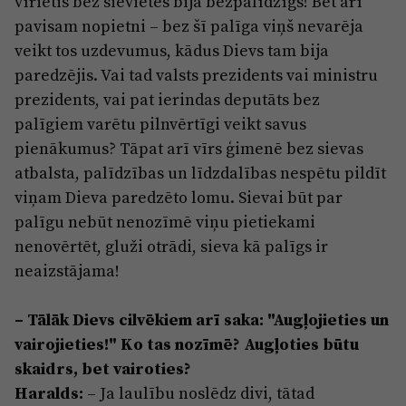
vīrietis bez sievietes bija bezpalīdzīgs! Bet arī
pavisam nopietni – bez šī palīga viņš nevarēja
veikt tos uzdevumus, kādus Dievs tam bija
paredzējis. Vai tad valsts prezidents vai ministru
prezidents, vai pat ierindas deputāts bez
palīgiem varētu pilnvērtīgi veikt savus
pienākumus? Tāpat arī vīrs ģimenē bez sievas
atbalsta, palīdzības un līdzdalības nespētu pildīt
viņam Dieva paredzēto lomu. Sievai būt par
palīgu nebūt nenozīmē viņu pietiekami
nenovērtēt, gluži otrādi, sieva kā palīgs ir
neaizstājama!
– Tālāk Dievs cilvēkiem arī saka: "Augļojieties un
vairojieties!" Ko tas nozīmē? Augļoties būtu
skaidrs, bet vairoties?
Haralds:
– Ja laulību noslēdz divi, tātad