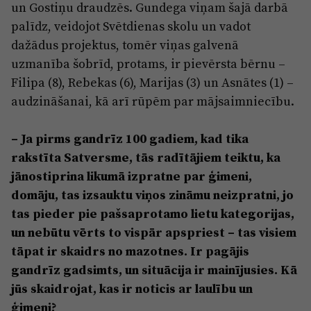
un Gostiņu draudzēs. Gundega viņam šajā darbā
palīdz, veidojot Svētdienas skolu un vadot
dažādus projektus, tomēr viņas galvenā
uzmanība šobrīd, protams, ir pievērsta bērnu –
Filipa (8), Rebekas (6), Marijas (3) un Asnātes (1) –
audzināšanai, kā arī rūpēm par mājsaimniecību.
– Ja pirms gandrīz 100 gadiem, kad tika
rakstīta Satversme, tās radītājiem teiktu, ka
jānostiprina likumā izpratne par ģimeni,
domāju, tas izsauktu viņos zināmu neizpratni, jo
tas pieder pie pašsaprotamo lietu kategorijas,
un nebūtu vērts to vispār apspriest – tas visiem
tāpat ir skaidrs no mazotnes. Ir pagājis
gandrīz gadsimts, un situācija ir mainījusies. Kā
jūs skaidrojat, kas ir noticis ar laulību un
ģimeni?