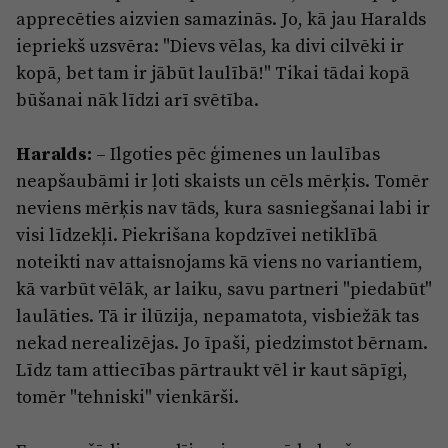
apprecēties aizvien samazinās. Jo, kā jau Haralds
iepriekš uzsvēra: "Dievs vēlas, ka divi cilvēki ir
kopā, bet tam ir jābūt laulībā!" Tikai tādai kopā
būšanai nāk līdzi arī svētība.
Haralds:
– Ilgoties pēc ģimenes un laulības
neapšaubāmi ir ļoti skaists un cēls mērķis. Tomēr
neviens mērķis nav tāds, kura sasniegšanai labi ir
visi līdzekļi. Piekrišana kopdzīvei netiklībā
noteikti nav attaisnojams kā viens no variantiem,
kā varbūt vēlāk, ar laiku, savu partneri "piedabūt"
laulāties. Tā ir ilūzija, nepamatota, visbiežāk tas
nekad nerealizējas. Jo īpaši, piedzimstot bērnam.
Līdz tam attiecības pārtraukt vēl ir kaut sāpīgi,
tomēr "tehniski" vienkārši.