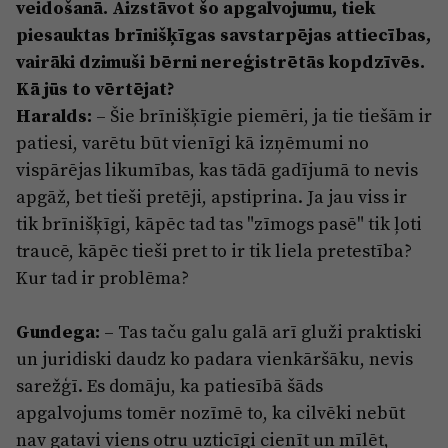
veidošanā. Aizstāvot šo apgalvojumu, tiek
piesauktas brīnišķīgas savstarpējas attiecības,
vairāki dzimuši bērni nereģistrētās kopdzīvēs.
Kā jūs to vērtējat?
Haralds:
– Šie brīnišķīgie piemēri, ja tie tiešām ir
patiesi, varētu būt vienīgi kā izņēmumi no
vispārējas likumības, kas tādā gadījumā to nevis
apgāž, bet tieši pretēji, apstiprina. Ja jau viss ir
tik brīnišķīgi, kāpēc tad tas "zīmogs pasē" tik ļoti
traucē, kāpēc tieši pret to ir tik liela pretestība?
Kur tad ir problēma?
Gundega:
– Tas taču galu galā arī gluži praktiski
un juridiski daudz ko padara vienkāršāku, nevis
sarežģī. Es domāju, ka patiesībā šāds
apgalvojums tomēr nozīmē to, ka cilvēki nebūt
nav gatavi viens otru uzticīgi cienīt un mīlēt,