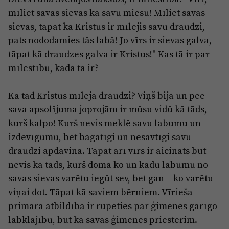
mīliet savas sievas kā savu miesu! Mīliet savas
sievas, tāpat kā Kristus ir mīlējis savu draudzi,
pats nododamies tās labā! Jo vīrs ir sievas galva,
tāpat kā draudzes galva ir Kristus!" Kas tā ir par
mīlestību, kāda tā ir?
Kā tad Kristus mīlēja draudzi? Viņš bija un pēc
sava apsolījuma joprojām ir mūsu vidū kā tāds,
kurš kalpo! Kurš nevis meklē savu labumu un
izdevīgumu, bet bagātīgi un nesavtīgi savu
draudzi apdāvina. Tāpat arī vīrs ir aicināts būt
nevis kā tāds, kurš domā ko un kādu labumu no
savas sievas varētu iegūt sev, bet gan – ko varētu
viņai dot. Tāpat kā saviem bērniem. Vīrieša
primārā atbildība ir rūpēties par ģimenes garīgo
labklājību, būt kā savas ģimenes priesterim.