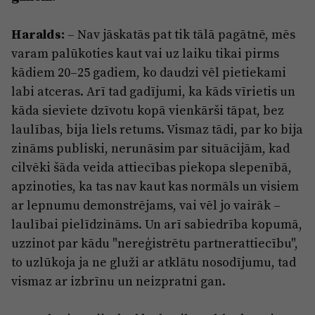
Haralds:
– Nav jāskatās pat tik tālā pagātnē, mēs
varam palūkoties kaut vai uz laiku tikai pirms
kādiem 20–25 gadiem, ko daudzi vēl pietiekami
labi atceras. Arī tad gadījumi, ka kāds vīrietis un
kāda sieviete dzīvotu kopā vienkārši tāpat, bez
laulības, bija liels retums. Vismaz tādi, par ko bija
zināms publiski, nerunāsim par situācijām, kad
cilvēki šāda veida attiecības piekopa slepenībā,
apzinoties, ka tas nav kaut kas normāls un visiem
ar lepnumu demonstrējams, vai vēl jo vairāk –
laulībai pielīdzināms. Un arī sabiedrība kopumā,
uzzinot par kādu "nereģistrētu partnerattiecību",
to uzlūkoja ja ne gluži ar atklātu nosodījumu, tad
vismaz ar izbrīnu un neizpratni gan.