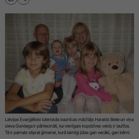
Sports
Pasākumi
Drošība
Pierīga
Projekti
Ādaži
Mediju atbalsta fonds
Ķekava
Zivju fonds
Mārupe
Zaļā nākotne
Olaine
Iedvesmai nav vecuma
Ropaži
Vide
Salaspils
Kodols
Latvijas Evaņģēliski luteriskās baznīcas mācītājs Haralds Biete un viņa
Saulkrasti
sieva Gundega ir pārliecināti, ka vienīgais kopdzīves veids ir laulība.
Kontakti
Tā ir pamats stiprai ģimenei, kurā laimīgi jūtas gan vecāki, gan bērni.
Sigulda