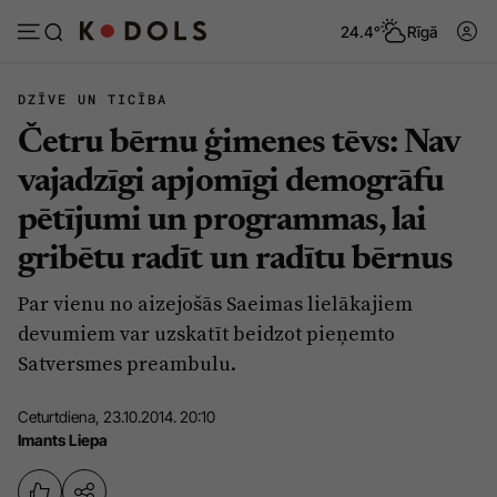
24.4°
Rīgā
DZĪVE UN TICĪBA
Četru bērnu ģimenes tēvs: Nav
Abonēt
Pieslēgties
vajadzīgi apjomīgi demogrāfu
pētījumi un programmas, lai
Ziņas
Tēmas
gribētu radīt un radītu bērnus
Politika
Viedokļi
Par vienu no aizejošās Saeimas lielākajiem
Pašvaldības
Dzīve un ticība
devumiem var uzskatīt beidzot pieņemto
Izglītība
Ekonomika
Satversmes preambulu.
Veselība
Krimināli
Ceturtdiena, 23.10.2014. 20:10
Ģimene
Izklaide
Imants Liepa
Vide
Sarunas