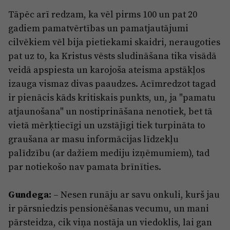
Tāpēc arī redzam, ka vēl pirms 100 un pat 20
gadiem pamatvērtības un pamatjautājumi
cilvēkiem vēl bija pietiekami skaidri, neraugoties
pat uz to, ka Kristus vēsts sludināšana tika visādā
veidā apspiesta un karojoša ateisma apstākļos
izauga vismaz divas paaudzes. Acīmredzot tagad
ir pienācis kāds kritiskais punkts, un, ja "pamatu
atjaunošana" un nostiprināšana nenotiek, bet tā
vietā mērķtiecīgi un uzstājīgi tiek turpināta to
graušana ar masu informācijas līdzekļu
palīdzību (ar dažiem mediju izņēmumiem), tad
par notiekošo nav pamata brīnīties.
Gundega:
– Nesen runāju ar savu onkuli, kurš jau
ir pārsniedzis pensionēšanas vecumu, un mani
pārsteidza, cik viņa nostāja un viedoklis, lai gan