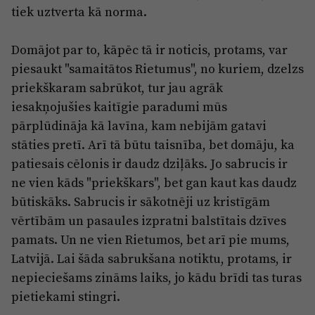
tiek uztverta kā norma.
Domājot par to, kāpēc tā ir noticis, protams, var
piesaukt "samaitātos Rietumus", no kuriem, dzelzs
priekškaram sabrūkot, tur jau agrāk
iesakņojušies kaitīgie paradumi mūs
pārplūdināja kā lavīna, kam nebijām gatavi
stāties pretī. Arī tā būtu taisnība, bet domāju, ka
patiesais cēlonis ir daudz dziļāks. Jo sabrucis ir
ne vien kāds "priekškars", bet gan kaut kas daudz
būtiskāks. Sabrucis ir sākotnēji uz kristīgām
vērtībām un pasaules izpratni balstītais dzīves
pamats. Un ne vien Rietumos, bet arī pie mums,
Latvijā. Lai šāda sabrukšana notiktu, protams, ir
nepieciešams zināms laiks, jo kādu brīdi tas turas
pietiekami stingri.