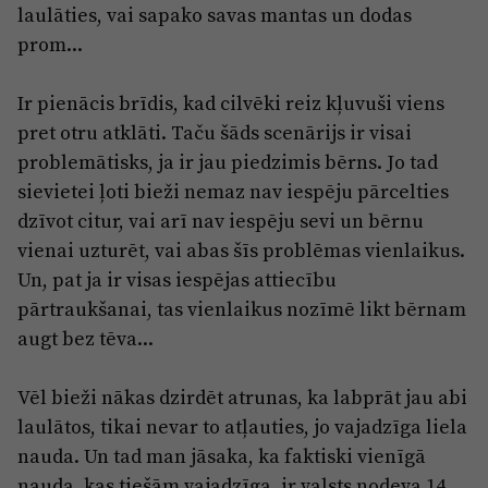
laulāties, vai sapako savas mantas un dodas
prom...
Ir pienācis brīdis, kad cilvēki reiz kļuvuši viens
pret otru atklāti. Taču šāds scenārijs ir visai
problemātisks, ja ir jau piedzimis bērns. Jo tad
sievietei ļoti bieži nemaz nav iespēju pārcelties
dzīvot citur, vai arī nav iespēju sevi un bērnu
vienai uzturēt, vai abas šīs problēmas vienlaikus.
Un, pat ja ir visas iespējas attiecību
pārtraukšanai, tas vienlaikus nozīmē likt bērnam
augt bez tēva...
Vēl bieži nākas dzirdēt atrunas, ka labprāt jau abi
laulātos, tikai nevar to atļauties, jo vajadzīga liela
nauda. Un tad man jāsaka, ka faktiski vienīgā
nauda, kas tiešām vajadzīga, ir valsts nodeva 14