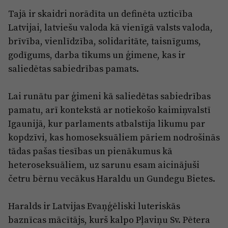
Reklāma
Tajā ir skaidri norādīta un definēta uzticība
Jūrmala
Par laikrakstu
Latvijai, latviešu valoda kā vienīgā valsts valoda,
Privātuma politika
brīvība, vienlīdzība, solidaritāte, taisnīgums,
godīgums, darba tikums un ģimene, kas ir
Ētikas kodekss
saliedētas sabiedrības pamats.
Lietošanas noteikumi
Lai runātu par ģimeni kā saliedētas sabiedrības
Pārredzamības paziņojumi
pamatu, arī kontekstā ar notiekošo kaimiņvalstī
Sludinājumi
Igaunijā, kur parlaments atbalstīja likumu par
kopdzīvi, kas homoseksuāliem pāriem nodrošinās
tādas pašas tiesības un pienākumus kā
heteroseksuāliem, uz sarunu esam aicinājuši
četru bērnu vecākus Haraldu un Gundegu Bietes.
Haralds ir Latvijas Evaņģēliski luteriskās
baznīcas mācītājs, kurš kalpo Pļaviņu Sv. Pētera