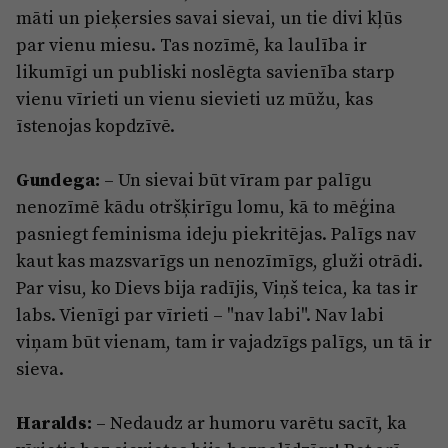
māti un pieķersies savai sievai, un tie divi kļūs
par vienu miesu. Tas nozīmē, ka laulība ir
likumīgi un publiski noslēgta savienība starp
vienu vīrieti un vienu sievieti uz mūžu, kas
īstenojas kopdzīvē.
Gundega:
– Un sievai būt vīram par palīgu
nenozīmē kādu otršķirīgu lomu, kā to mēģina
pasniegt feminisma ideju piekritējas. Palīgs nav
kaut kas mazsvarīgs un nenozīmīgs, gluži otrādi.
Par visu, ko Dievs bija radījis, Viņš teica, ka tas ir
labs. Vienīgi par vīrieti – "nav labi". Nav labi
viņam būt vienam, tam ir vajadzīgs palīgs, un tā ir
sieva.
Haralds:
– Nedaudz ar humoru varētu sacīt, ka