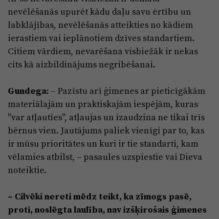
nevēlēšanās upurēt kādu daļu savu ērtību un
labklājības, nevēlēšanās atteikties no kādiem
ierastiem vai ieplānotiem dzīves standartiem.
Citiem vārdiem, nevarēšana visbiežāk ir nekas
cits kā aizbildinājums negribēšanai.
Gundega:
– Pazīstu arī ģimenes ar pieticīgākām
materiālajām un praktiskajām iespējām, kuras
"var atļauties", atļaujas un izaudzina ne tikai trīs
bērnus vien. Jautājums paliek vienīgi par to, kas
ir mūsu prioritātes un kuri ir tie standarti, kam
vēlamies atbilst, – pasaules uzspiestie vai Dieva
noteiktie.
– Cilvēki nereti mēdz teikt, ka zīmogs pasē,
proti, noslēgta laulība, nav izšķirošais ģimenes