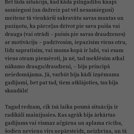
Bet tāda situācija, kad kāda pilngadību knapi
sasniegusi (un dažreiz pat vēl nesasniegusi)
meitene tā vienkārši sakravātu savas mantas un
paziņotu, ka pārceļas dzīvot pie sava puiša vai
drauga (vai otrādi – puisis pie savas draudzenes)
ar motivāciju – padzīvosim, iepazīsim viens otru,
līdz sapratīsim, vai mums kopā ir labi, vai esam
viens otram piemēroti, ja nē, tad meklēsim atkal
nākamo draugu/draudzeni, – bija principā
neiedomājama. Jā, varbūt bija kādi izņēmuma
gadījumi, bet pat tad, tiem atklājoties, tas bija
skandāls!
Tagad redzam, cik īsā laika posmā situācija ir
radikāli mainījusies. Kas agrāk bija ārkārtas
gadījums vai vismaz ačgārna un aplama rīcība,
šodien nevienu virs nepārsteidz, neizbrīna, un tā