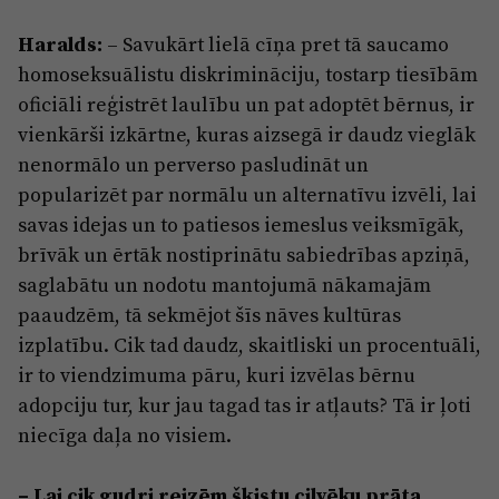
Haralds:
– Savukārt lielā cīņa pret tā saucamo
homoseksuālistu diskrimināciju, tostarp tiesībām
oficiāli reģistrēt laulību un pat adoptēt bērnus, ir
vienkārši izkārtne, kuras aizsegā ir daudz vieglāk
nenormālo un perverso pasludināt un
popularizēt par normālu un alternatīvu izvēli, lai
savas idejas un to patiesos iemeslus veiksmīgāk,
brīvāk un ērtāk nostiprinātu sabiedrības apziņā,
saglabātu un nodotu mantojumā nākamajām
paaudzēm, tā sekmējot šīs nāves kultūras
izplatību. Cik tad daudz, skaitliski un procentuāli,
ir to viendzimuma pāru, kuri izvēlas bērnu
adopciju tur, kur jau tagad tas ir atļauts? Tā ir ļoti
niecīga daļa no visiem.
– Lai cik gudri reizēm šķistu cilvēku prāta