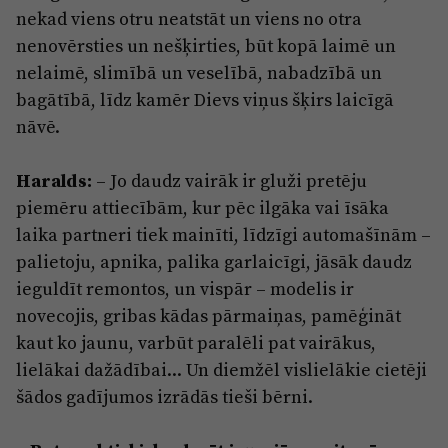
nekad viens otru neatstāt un viens no otra
nenovērsties un nešķirties, būt kopā laimē un
nelaimē, slimībā un veselībā, nabadzībā un
bagātībā, līdz kamēr Dievs viņus šķirs laicīgā
nāvē.
Haralds:
– Jo daudz vairāk ir gluži pretēju
piemēru attiecībām, kur pēc ilgāka vai īsāka
laika partneri tiek mainīti, līdzīgi automašīnām –
palietoju, apnika, palika garlaicīgi, jāsāk daudz
ieguldīt remontos, un vispār – modelis ir
novecojis, gribas kādas pārmaiņas, pamēģināt
kaut ko jaunu, varbūt paralēli pat vairākus,
lielākai dažādībai... Un diemžēl vislielākie cietēji
šādos gadījumos izrādās tieši bērni.