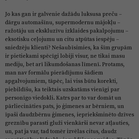
Jo kas gan ir galvenie dažādu luksusa preču –
dārgu automašīnu, supermodernu mājokļu –
ražotāju un ekskluzīvu izklaides pakalpojumu –
eksotisku ceļojumu un citu atpūtas iespēju –
sniedzēju klienti? Nešaubīsimies, ka šīm grupām
ir pietiekami spēcīgi lobiji visur, ne tikai masu
mediju, bet arī likumdošanas līmenī. Protams,
man nav formālu pierādījumu šādiem
apgalvojumiem, tāpēc, lai viss būtu korekti,
piebildīšu, ka teiktais uzskatāms vienīgi par
personīgo viedokli. Katrs par to var domāt un
pārliecināties pats, jo ģimenes ar bērniem, un
īpaši daudzbērnu ģimenes, iepriekšminēto dzīves
greznību parasti gluži vienkārši nevar atļauties,
un, pat ja var, tad tomēr izvēlas citus, daudz