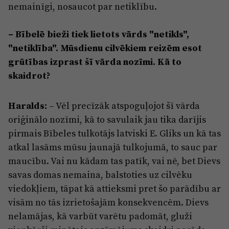
nemainīgi, nosaucot par netiklību.
– Bībelē bieži tiek lietots vārds "netikls",
"netiklība". Mūsdienu cilvēkiem reizēm esot
grūtības izprast šī vārda nozīmi. Kā to
skaidrot?
Haralds:
– Vēl precīzāk atspoguļojot šī vārda
oriģinālo nozīmi, kā to savulaik jau tika darījis
pirmais Bībeles tulkotājs latviski E. Gliks un kā tas
atkal lasāms mūsu jaunajā tulkojumā, to sauc par
maucību. Vai nu kādam tas patīk, vai nē, bet Dievs
savas domas nemaina, balstoties uz cilvēku
viedokļiem, tāpat kā attieksmi pret šo parādību ar
visām no tās izrietošajām konsekvencēm. Dievs
nelamājas, kā varbūt varētu padomāt, gluži