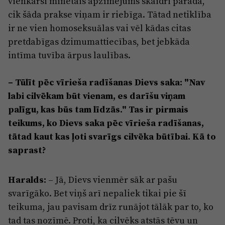
vienkārši minētais apzīmējums skaidri parāda,
cik šāda prakse viņam ir riebīga. Tātad netiklība
ir ne vien homoseksuālas vai vēl kādas citas
pretdabīgas dzimumattiecības, bet jebkāda
intīma tuvība ārpus laulības.
– Tūlīt pēc vīrieša radīšanas Dievs saka: "Nav
labi cilvēkam būt vienam, es darīšu viņam
palīgu, kas būs tam līdzās." Tas ir pirmais
teikums, ko Dievs saka pēc vīrieša radīšanas,
tātad kaut kas ļoti svarīgs cilvēka būtībai. Kā to
saprast?
Haralds:
– Jā, Dievs vienmēr sāk ar pašu
svarīgāko. Bet viņš arī nepaliek tikai pie šī
teikuma, jau pavisam drīz runājot tālāk par to, ko
tad tas nozīmē. Proti, ka cilvēks atstās tēvu un