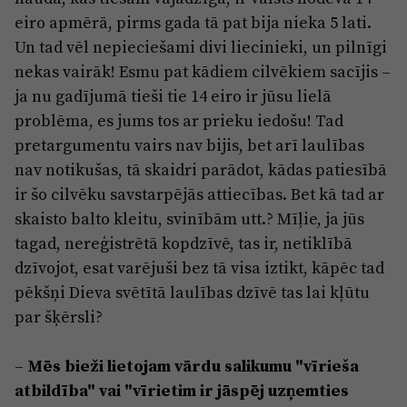
eiro apmērā, pirms gada tā pat bija nieka 5 lati.
Un tad vēl nepieciešami divi liecinieki, un pilnīgi
nekas vairāk! Esmu pat kādiem cilvēkiem sacījis –
ja nu gadījumā tieši tie 14 eiro ir jūsu lielā
problēma, es jums tos ar prieku iedošu! Tad
pretargumentu vairs nav bijis, bet arī laulības
nav notikušas, tā skaidri parādot, kādas patiesībā
ir šo cilvēku savstarpējās attiecības. Bet kā tad ar
skaisto balto kleitu, svinībām utt.? Mīļie, ja jūs
tagad, nereģistrētā kopdzīvē, tas ir, netiklībā
dzīvojot, esat varējuši bez tā visa iztikt, kāpēc tad
pēkšņi Dieva svētītā laulības dzīvē tas lai kļūtu
par šķērsli?
–
Mēs bieži lietojam vārdu salikumu "vīrieša
atbildība" vai "vīrietim ir jāspēj uzņemties