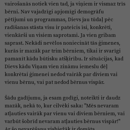
vairošanās notiek vien tad, ja viņiem ir vismaz trīs
bērni. Nav vajadzīgi apjomīgi demogrāfu
pētījumi un programmas, Dievs jau tūdaļ pēc
radīšanas stāsta visu ir pateicis īsi, konkrēti,
vienkārši un visiem saprotami. Ja vien gribam
saprast. Nekādi nevēlos noniecināt tās ģimenes,
kurās ir mazāk par trim bērniem, tikai ir svarīgi
pamanīt kādu būtisku atšķirību. Ir situācijas, kad
Dievs kādu Viņam vien zināmu iemeslu dēļ
konkrētai ģimenei nedod vairāk par diviem vai
vienu bērnu, vai pat nedod bērnus vispār.
Šādu gadījumu, ja esam godīgi, noteikti ir daudz
mazāk, nekā to, kur cilvēki saka: "Mēs nevaram
atļauties vairāk par vienu vai diviem bērniem, vai
varbūt šobrīd nevaram atļauties bērnus vispār!"
Ar šo nevarēšanu visbiežāk ir domāta