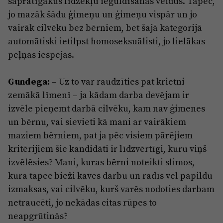
saprātīgākus līdzekļu ieguldīšanas veidus. Tāpēc,
jo mazāk šādu ģimeņu un ģimeņu vispār un jo
vairāk cilvēku bez bērniem, bet šajā kategorijā
automātiski ietilpst homoseksuālisti, jo lielākas
peļņas iespējas.
Gundega:
– Uz to var raudzīties pat krietni
zemākā līmenī – ja kādam darba devējam ir
izvēle pieņemt darbā cilvēku, kam nav ģimenes
un bērnu, vai sievieti kā mani ar vairākiem
maziem bērniem, pat ja pēc visiem pārējiem
kritērijiem šie kandidāti ir līdzvērtīgi, kuru viņš
izvēlēsies? Mani, kuras bērni noteikti slimos,
kura tāpēc bieži kavēs darbu un radīs vēl papildu
izmaksas, vai cilvēku, kurš varēs nodoties darbam
netraucēti, jo nekādas citas rūpes to
neapgrūtinās?