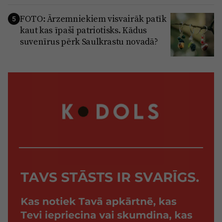
FOTO: Ārzemniekiem visvairāk patīk
5
kaut kas īpaši patriotisks. Kādus
suvenīrus pērk Saulkrastu novadā?