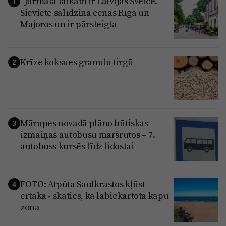
“Jūrmala laikam ir Latvijas Šveice.”
1
Sieviete salīdzina cenas Rīgā un
Majoros un ir pārsteigta
Krīze koksnes granulu tirgū
2
Mārupes novadā plāno būtiskas
3
izmaiņas autobusu maršrutos – 7.
autobuss kursēs līdz lidostai
FOTO: Atpūta Saulkrastos kļūst
4
ērtāka - skaties, kā labiekārtota kāpu
zona