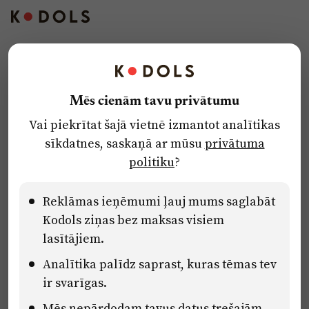
Kontakti
Reklāma
Mēs cienām tavu privātumu
Par laikrakstu
Vai piekrītat šajā vietnē izmantot analītikas
Privātuma politika
sīkdatnes, saskaņā ar mūsu
privātuma
Ētikas kodekss
politiku
?
Lietošanas noteikumi
Pārredzamības paziņojumi
Reklāmas ieņēmumi ļauj mums saglabāt
Kodols ziņas bez maksas visiem
lasītājiem.
Eiropas Savienības Atveseļošanas un noturības mehānisma plāna
Analītika palīdz saprast, kuras tēmas tev
2.2. reformu un investīciju virziena “Uzņēmumu digitālā
transformācija un inovācijas” 2.2.1.5.i. investīcijas “Mediju nozares
ir svarīgas.
uzņēmumu digitālās transformācijas veicināšana” pasākuma
“Mācības mediju nozares speciālistu digitālās kompetences un
Mēs nepārdodam tavus datus trešajām