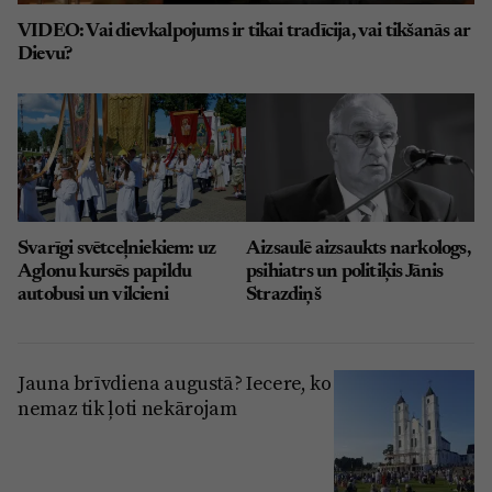
VIDEO: Vai dievkalpojums ir tikai tradīcija, vai tikšanās ar
Dievu?
Svarīgi svētceļniekiem: uz
Aizsaulē aizsaukts narkologs,
Aglonu kursēs papildu
psihiatrs un politiķis Jānis
autobusi un vilcieni
Strazdiņš
Jauna brīvdiena augustā? Iecere, ko
nemaz tik ļoti nekārojam