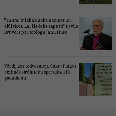
"Tautai ir labāk nekā nezināt un
akli ticēt. Lai šis čehs sapūst!" Pāvils
Brūvers par teologu Janu Husu
Vārdi, kas iedvesmoja Čaku: Piņķos
atzīmēs strēlnieku sprediķa 110.
gadadienu