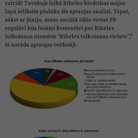
Reklāma
vairāk! Tuvākajā laikā Bībeles biedrības mājas
Jūrmala
lapā ieliksim plašāku šis aptaujas analīzi. Tāpat,
Par laikrakstu
sākot ar jūniju, mūsu sociālā tīkla vietnē FB
Privātuma politika
regulāri būs lasāmi komentāri par Bībeles
Ētikas kodekss
tulkošanas niansēm “Bībeles tulkošanas virtuve”,"
tā norāda aptaujas veidotāji.
Lietošanas noteikumi
Pārredzamības paziņojumi
Sludinājumi