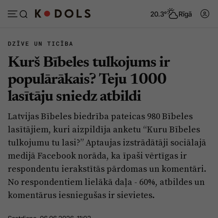
20.3°
Rīgā
DZĪVE UN TICĪBA
Kurš Bībeles tulkojums ir
Abonēt
Pieslēgties
populārākais? Teju 1000
lasītāju sniedz atbildi
Ziņas
Tēmas
Latvijas Bībeles biedrība pateicas 980 Bībeles
Politika
Viedokļi
lasītājiem, kuri aizpildīja anketu “Kuru Bībeles
Pašvaldības
Dzīve un ticība
tulkojumu tu lasi?” Aptaujas izstrādātāji sociālajā
medijā Facebook norāda, ka īpaši vērtīgas ir
Izglītība
Ekonomika
respondentu ierakstītās pārdomas un komentāri.
Veselība
Krimināli
No respondentiem lielākā daļa - 60%, atbildes un
Ģimene
Izklaide
komentārus iesniegušas ir sievietes.
Vide
Sarunas