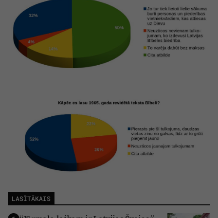
LASĪTĀKAIS