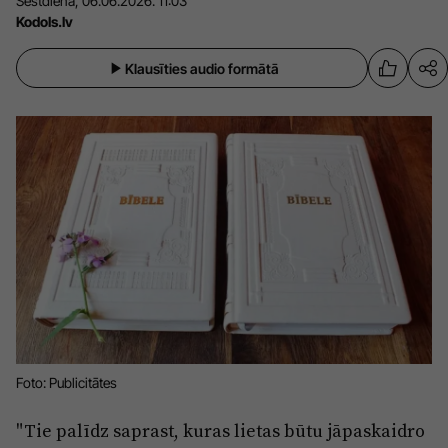
Sestdiena, 06.06.2026. 11:03
Sports
Kodols.lv
Pasākumi
Drošība
Klausīties audio formātā
Pierīga
Projekti
Ādaži
Mediju atbalsta fonds
Ķekava
Zivju fonds
Mārupe
Zaļā nākotne
Olaine
Iedvesmai nav vecuma
Ropaži
Vide
Salaspils
Kodols
Foto: Publicitātes
Saulkrasti
Kontakti
"Tie palīdz saprast, kuras lietas būtu jāpaskaidro
Sigulda