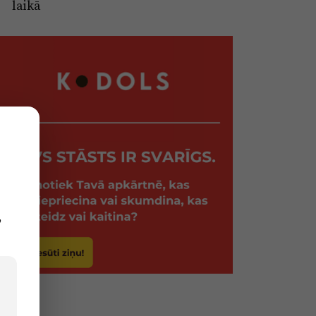
laikā
,