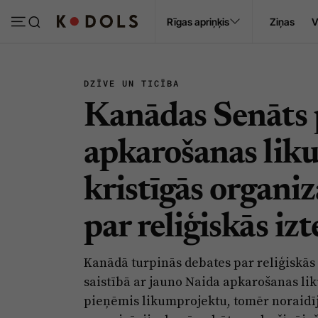
Ropaži
Rīgas apriņķis
Ziņas
V
Pasākumi
Sludinājumi
DZĪVE UN TICĪBA
Kanādas Senāts 
apkarošanas lik
kristīgās organiz
par reliģiskās iz
Kanādā turpinās debates par reliģiskās
saistībā ar jauno Naida apkarošanas liku
pieņēmis likumprojektu, tomēr noraidīji