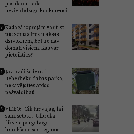
pasākumi rada
nevienlīdzīgu konkurenci
Kadagā joprojām var tikt
3
pie zemas īres maksas
dzīvokļiem, bet tie nav
domāti visiem. Kas var
pieteikties?
Ja atradi šo ierīci
4
Beberbeķu dabas parkā,
nekavējoties atdod
pašvaldībai!
VIDEO: "Cik tur vajag, lai
5
samisētos..." Ulbrokā
fiksēta pārgalvīga
braukšana sastrēguma