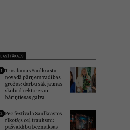
LASĪTĀKAIS
Trīs dāmas Saulkrastu
1
novadā pārņem vadības
grožus: darbu sāk jaunas
skolu direktores un
bāriņtiesas galva
Pēc festivāla Saulkrastos
2
rīkotājs ceļ trauksmi:
pašvaldību bezmaksas