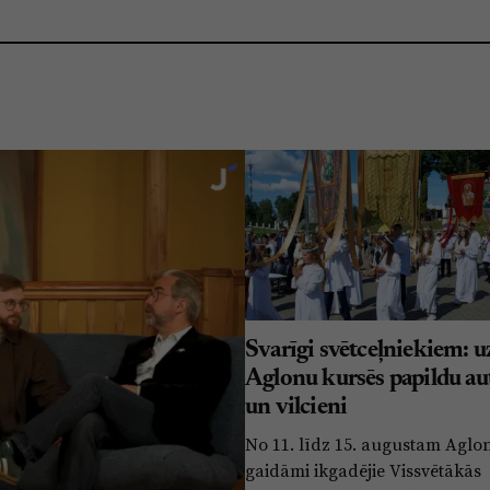
Svarīgi svētceļniekiem: u
Aglonu kursēs papildu au
un vilcieni
No 11. līdz 15. augustam Aglo
gaidāmi ikgadējie Vissvētākās