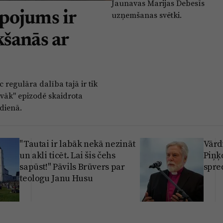
Jaunavas Marijas Debesīs
pojums ir
uzņemšanas svētki.
ikšanās ar
regulāra dalība tajā ir tik
vāk" epizodē skaidrota
dienā.
"Tautai ir labāk nekā nezināt
Vārd
un akli ticēt. Lai šis čehs
Piņķ
sapūst!" Pāvils Brūvers par
spre
teologu Janu Husu