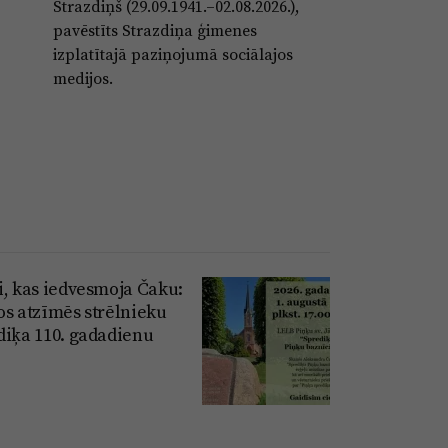
Strazdiņš (29.09.1941.–02.08.2026.),
pavēstīts Strazdiņa ģimenes
izplatītajā paziņojumā sociālajos
medijos.
i, kas iedvesmoja Čaku:
os atzīmēs strēlnieku
diķa 110. gadadienu