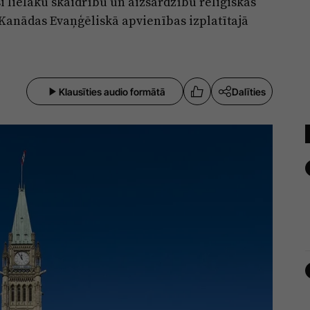
 lielāku skaidrību un aizsardzību reliģiskās
 Kanādas Evaņģēliskā apvienības izplatītajā
Klausīties audio formātā
Dalīties