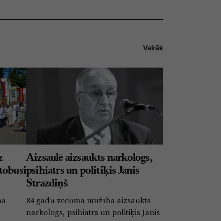
Vairāk
z
Aizsaulē aizsaukts narkologs,
tobusi
psihiatrs un politiķis Jānis
Strazdiņš
nā
84 gadu vecumā mūžībā aizsaukts
narkologs, psihiatrs un politiķis Jānis