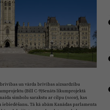
 brīvības un vārda brīvības aizsardzību
kumprojektu (Bill C-9)Senāts likumprojektā
naida simbolu sarakstu ar cilpu (
), kas
noose
 un iebiedēšanu. Tā kā abām Kanādas parlamenta