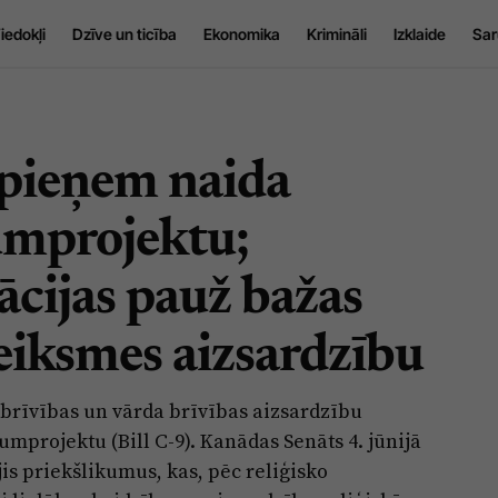
iedokļi
Dzīve un ticība
Ekonomika
Krimināli
Izklaide
Sar
pieņem naida
umprojektu;
ācijas pauž bažas
teiksmes aizsardzību
 brīvības un vārda brīvības aizsardzību
mprojektu (Bill C-9). Kanādas Senāts 4. jūnijā
s priekšlikumus, kas, pēc reliģisko