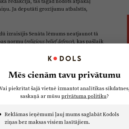
kā redakcijā, tas tagad nodots atpakaļ
iņu. Ja deputāti grozījumu atbalstīs,
idū izraisījis Senāta lēmums neatjaunot tā
bas normu (
), kas pašlaik
religious belief defence
norma paredz, ka persona var atsaukties uz
ā paudusi viedokli par reliģisku jautājumu vai
Mēs cienām tavu privātumu
citas organizācijas bija aicinājušas Senātu
Vai piekrītat šajā vietnē izmantot analītikas sīkdatnes
i skaidrāk aizsargātu reliģisko izteiksmi.
saskaņā ar mūsu
privātuma politiku
?
ikums grozīt likumprojekta paskaidrojošo
), taču tas tika noraidīts ar 40 balsīm
er certainty
Reklāmas ieņēmumi ļauj mums saglabāt Kodols
ziņas bez maksas visiem lasītājiem.