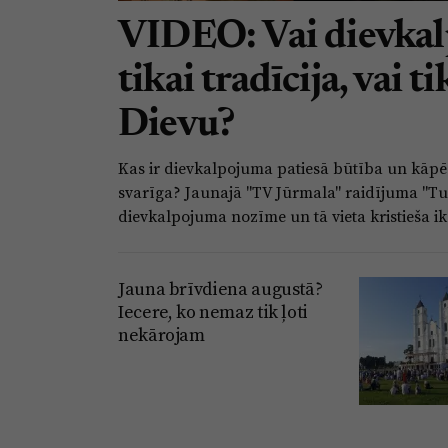
VIDEO: Vai dievkal
tikai tradīcija, vai t
Dievu?
Kas ir dievkalpojuma patiesā būtība un kāpēc 
svarīga? Jaunajā "TV Jūrmala" raidījuma "Tu
dievkalpojuma nozīme un tā vieta kristieša ik
Jauna brīvdiena augustā?
Iecere, ko nemaz tik ļoti
nekārojam