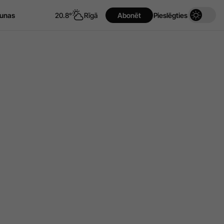
unas
20.8°
Rīgā
Abonēt
Pieslēgties