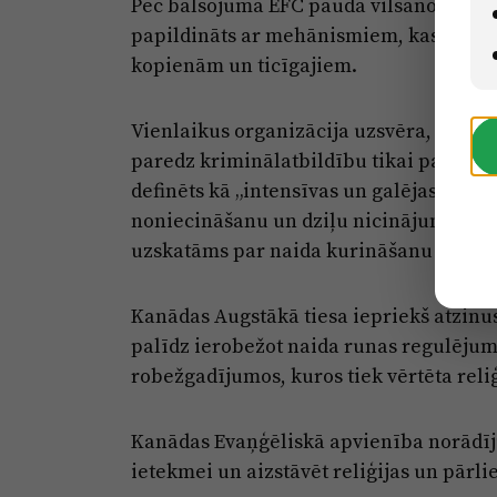
Pēc balsojuma EFC pauda vilšanos par 
papildināts ar mehānismiem, kas sniegt
kopienām un ticīgajiem.
Vienlaikus organizācija uzsvēra, ka ar
paredz kriminālatbildību tikai par apz
definēts kā „intensīvas un galējas daba
noniecināšanu un dziļu nicinājumu”. Tā
uzskatāms par naida kurināšanu tikai tā
Kanādas Augstākā tiesa iepriekš atzinus
palīdz ierobežot naida runas regulējum
robežgadījumos, kuros tiek vērtēta reli
Kanādas Evaņģēliskā apvienība norādīju
ietekmei un aizstāvēt reliģijas un pārli