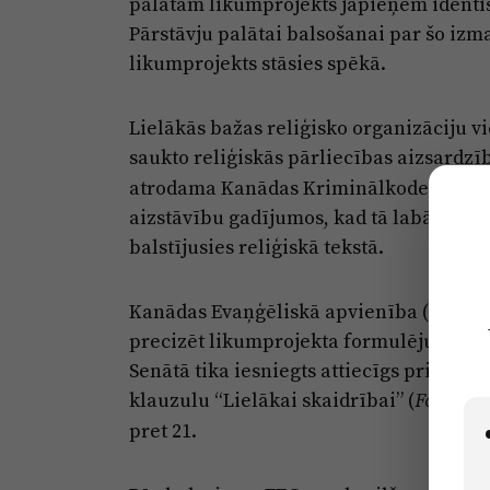
palātām likumprojekts jāpieņem identis
Pārstāvju palātai balsošanai par šo izma
likumprojekts stāsies spēkā.
Lielākās bažas reliģisko organizāciju v
saukto reliģiskās pārliecības aizsardzī
atrodama Kanādas Kriminālkodeksā. Šī 
aizstāvību gadījumos, kad tā labā ticīb
balstījusies reliģiskā tekstā.
Kanādas Evaņģēliskā apvienība (EFC) un 
precizēt likumprojekta formulējumus, la
Senātā tika iesniegts attiecīgs priekšl
klauzulu “Lielākai skaidrībai” (
For great
pret 21.