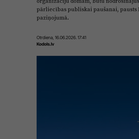
organizāciju domām, būtu nodrošinājuši
pārliecības publiskai paušanai, pausts
paziņojumā.
Otrdiena, 16.06.2026. 17:41
Kodols.lv