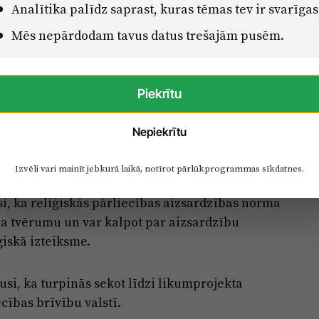
Senāta lēmumu, norādot, ka likumprojekts nav
Analītika palīdz saprast, kuras tēmas tev ir svarīgas
u lielāku juridisko skaidrību reliģiskajām
Mēs nepārdodam tavus datus trešajām pusēm.
ī pēc aizsardzības normas izņemšanas likums
Piekrītu
inātu naida veicināšanu. Likumprojektā naids
s emocija, kas nepārprotami saistīta ar
Nepiekrītu
pat likumā noteikts, ka izteikums nav
dēļ, ka tas kādu aizskar, pazemo vai aizvaino.
Izvēli vari mainīt jebkurā laikā, notīrot pārlūkprogrammas sīkdatnes.
i, ka reliģiskās pārliecības aizsardzības norma
a tvērumu un var kalpot par aizsardzību
ģiskā izteiksme.
si, ka turpinās sekot līdzi likumprojekta
ecības brīvību valstī.