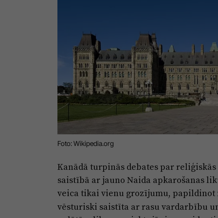
Foto: Wikipedia.org
Kanādā turpinās debates par reliģiskās
saistībā ar jauno Naida apkarošanas li
veica tikai vienu grozījumu, papildinot 
vēsturiski saistīta ar rasu vardarbību