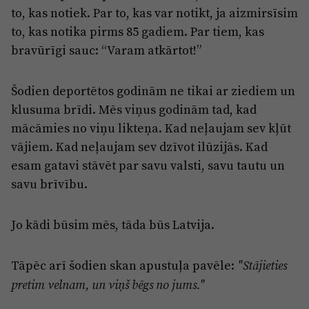
to, kas notiek. Par to, kas var notikt, ja aizmirsīsim
to, kas notika pirms 85 gadiem. Par tiem, kas
bravūrīgi sauc: “Varam atkārtot!”
Šodien deportētos godinām ne tikai ar ziediem un
klusuma brīdi. Mēs viņus godinām tad, kad
mācāmies no viņu likteņa. Kad neļaujam sev kļūt
vājiem. Kad neļaujam sev dzīvot ilūzijās. Kad
esam gatavi stāvēt par savu valsti, savu tautu un
savu brīvību.
Jo kādi būsim mēs, tāda būs Latvija.
Tāpēc arī šodien skan apustuļa pavēle:
"Stājieties
pretim velnam, un viņš bēgs no jums."