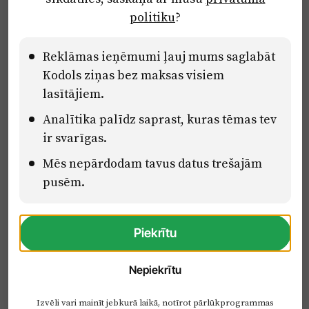
politiku
?
Lietošanas noteikumi
Pārredzamības paziņojumi
Reklāmas ieņēmumi ļauj mums saglabāt
Kodols ziņas bez maksas visiem
Eiropas Savienības Atveseļošanas un noturības mehānisma plāna
lasītājiem.
2.2. reformu un investīciju virziena “Uzņēmumu digitālā
Analītika palīdz saprast, kuras tēmas tev
transformācija un inovācijas” 2.2.1.5.i. investīcijas “Mediju nozares
uzņēmumu digitālās transformācijas veicināšana” pasākuma
ir svarīgas.
“Mācības mediju nozares speciālistu digitālās kompetences un
Mēs nepārdodam tavus datus trešajām
zināšanu pilnveidošanai” projektā Latvijas Mediju nozares
kompetenču centrs (2.2.1.5.i.0/2/24/A/CFLA/001).
pusēm.
Piekrītu
Nepiekrītu
Izvēli vari mainīt jebkurā laikā, notīrot pārlūkprogrammas