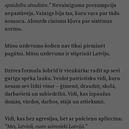
Nevainīguma prezumpcija
apsūdzību atradīsim."
nepastāvēja. Vainīgs bija tas, kuru vara par tādu
nosauca. Absurds cinisms kļuva par sistēmas
normu.
Mūsu uzdevums šodien nav tikai pieminēt
pagātni. Mūsu uzdevums ir stiprināt Latviju.
Dzīves formula šobrīd ir vienkārša: radīt ap sevi
garīga spēka lauku. Veidot patriotisku vidi, kuru
nesam sev līdzi visur – ģimenē, draudzē, skolā,
darbavietā un sabiedrībā. Vidi, kas izpaužas
domās, vārdos, darbos, stājā un attieksmē.
Vidi, kas bez agresijas, bet ar pašcieņu apliecina:
"Mēs, latvieši, esam saimnieki Latvijā."