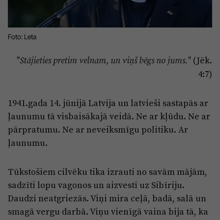
Reklāma
Jūrmala
Par laikrakstu
Foto: Leta
Privātuma politika
Ētikas kodekss
(Jēk.
"Stājieties pretim velnam, un viņš bēgs no jums."
4:7)
Lietošanas noteikumi
Pārredzamības paziņojumi
1941.gada 14. jūnijā Latvija un latvieši sastapās ar
Sludinājumi
ļaunumu tā visbaisākajā veidā. Ne ar kļūdu. Ne ar
pārpratumu. Ne ar neveiksmīgu politiku. Ar
ļaunumu.
Tūkstošiem cilvēku tika izrauti no savām mājām,
sadzīti lopu vagonos un aizvesti uz Sibīriju.
Daudzi neatgriezās. Viņi mira ceļā, badā, salā un
smagā vergu darbā. Viņu vienīgā vaina bija tā, ka