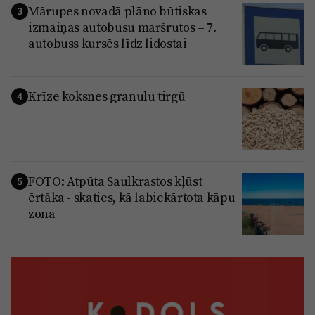
Mārupes novadā plāno būtiskas
3
izmaiņas autobusu maršrutos – 7.
autobuss kursēs līdz lidostai
Krīze koksnes granulu tirgū
4
FOTO: Atpūta Saulkrastos kļūst
5
ērtāka - skaties, kā labiekārtota kāpu
zona