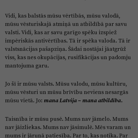
Vidi, kas balstās mūsu vērtībās, mūsu valodā,
mūsu vēsturiskajā atmiņā un atbildībā par savu
valsti. Vidi, kas ar savu garīgo spēku izspiež
impēriskās antivērtības. Tā ir spēka valoda. Tā ir
valstsnācijas pašapziņa. Šādai nostājai jāatgrūž
viss, kas nes okupācijas, rusifikācijas un padomju
mantojuma garu.
Jo šī ir mūsu valsts. Mūsu valodu, mūsu kultūru,
mūsu vēsturi un mūsu brīvību neviens nesargās
mūsu vietā. Jo:
mana Latvija – mana atbildība.
Taisnība ir mūsu pusē. Mums nav jāmelo. Mums
nav jāizliekas. Mums nav jāsimulē. Mēs varam un
mums ir jārunā patiesība. Par to, kas notika. Par