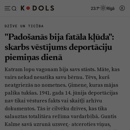
23.1°
Rīgā
DZĪVE UN TICĪBA
"Padošanās bija fatāla kļūda":
Abonēt
Pieslēgties
skarbs vēstījums deportāciju
piemiņas dienā
Ziņas
Tēmas
Katram lopu vagonam bija savs stāsts. Māte, kas
Politika
Viedokļi
vairs nekad nesatika savu bērnu. Tēvs, kurš
Pašvaldības
Dzīve un ticība
neatgriezās no nometnes. Ģimene, kuras mājas
palika tukšas. 1941. gada 14. jūnija deportācijas
Izglītība
Ekonomika
nav tikai vēstures fakts vai skaitļi arhīvu
Veselība
Krimināli
dokumentos. Tās ir cilvēku dzīves, kas tika
Ģimene
Izklaide
salauztas totalitāra režīma vardarbībā. Guntis
Kalme savā uzrunā uzsver,- atceroties viņus,
Vide
Sarunas