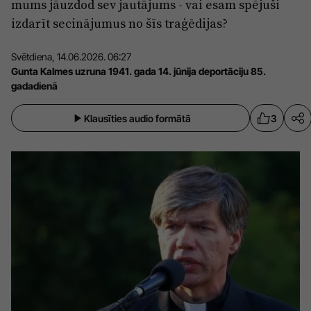
mums jāuzdod sev jautājums - vai esam spējuši
Sports
Pasākumi
izdarīt secinājumus no šīs traģēdijas?
Drošība
Svētdiena, 14.06.2026. 06:27
Gunta Kalmes uzruna 1941. gada 14. jūnija deportāciju 85.
gadadienā
Pierīga
Projekti
Klausīties audio formātā
3
Ādaži
Mediju atbalsta fonds
Ķekava
Zivju fonds
Mārupe
Zaļā nākotne
Olaine
Iedvesmai nav vecuma
Ropaži
Vide
Salaspils
Kodols
Saulkrasti
Kontakti
Sigulda