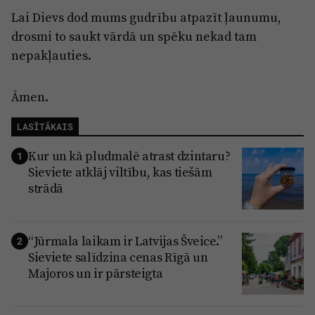
Lai Dievs dod mums gudrību atpazīt ļaunumu,
drosmi to saukt vārdā un spēku nekad tam
nepakļauties.
Āmen.
LASĪTĀKAIS
Kur un kā pludmalē atrast dzintaru?
1
Sieviete atklāj viltību, kas tiešām
strādā
“Jūrmala laikam ir Latvijas Šveice.”
2
Sieviete salīdzina cenas Rīgā un
Majoros un ir pārsteigta