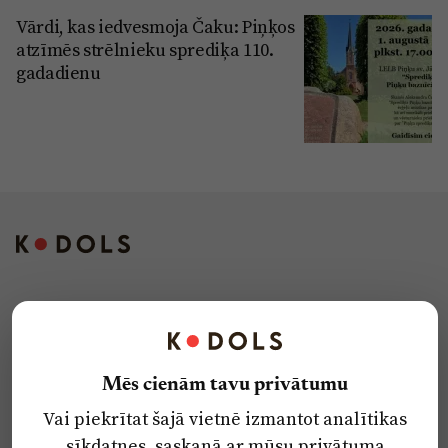
Vārdi, kas iedvesmoja Čaku: Piņķos
atzīmēs strēlnieku sprediķa 110.
gadadienu
Kontakti
Reklāma
Par laikrakstu
Mēs cienām tavu privātumu
Privātuma politika
Vai piekrītat šajā vietnē izmantot analītikas
Ētikas kodekss
sīkdatnes, saskaņā ar mūsu
privātuma