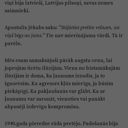
viņi bija latvieši, Latvijas pilsoņi, savas zemes
saimnieki.
Apustulis Jēkabs saka:
"Stājieties pretim velnam, un
Tie nav mierinājuma vārdi. Tā ir
viņš bēgs no jums."
pavēle.
Mēs esam samaksājuši pārāk augstu cenu, lai
joprojām ticētu ilūzijām. Viena no bīstamākajām
ilūzijām ir doma, ka ļaunums izzudīs, ja to
ignorēsim. Ka agresors kļūs mierīgs, ja būsim
piekāpīgi. Ka pakļaušanās var glābt. Ka ar
ļaunumu var sarunāt, vienoties vai panākt
abpusēji izdevīgu kompromisu.
1940.gada pieredze rāda pretējo. Padošanās bija