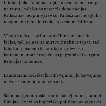
fatāla kļūda. Tā nepasargāja ne valsti, ne armiju,
ne tautu. Padošanās neatcēla deportācijas.
Padošanās neapturēja čeku. Padošanās neizglāba
nevienu no tiem, kuri tika aizvesti uz Sibīriju.
Vēsture māca skarbu patiesību: kad nav citas
izejas, tad jācīnās. Jo mirt reiz nāksies tāpat. Tad
labāk ar pašcieņu kā cīnītājam, nevis kā
kaujamam upurjēram čekas pagrabā vai vergam
Krievijas nometnēs.
Ļaunumam nedrīkst izrādīt vājumu, jo tas vājumu
uztver kā aicinājumu uzbrukt.
Šodienas ģeopolitisko realitāšu dēļ mums jāatmet
ilūzijas. Krievijas impēriskā politika nav sākusies