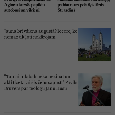
Aglonu kursēs papildu
psihiatrs un politiķis Jānis
autobusi un vilcieni
Strazdiņš
Jauna brīvdiena augustā? Iecere, ko
nemaz tik ļoti nekārojam
"Tautai ir labāk nekā nezināt un
akli ticēt. Lai šis čehs sapūst!" Pāvils
Brūvers par teologu Janu Husu