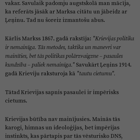
vakar. Savulaik padomju augstskolā man mācīja,
ka referāts jāsāk ar Marksa citātu un jābeidz ar
Ļeņinu. Tad nu šoreiz izmantošu abus.
Kārlis Markss 1867. gadā rakstīja:
"Krievijas politika
ir nemainīga. Tās metodes, taktika un manevri var
mainīties, bet tās politikas polārzvaigzne – pasaules
Savukārt Ļeņins 1914.
kundzība – paliek nemainīga."
gadā Krieviju raksturoja kā
"tautu cietumu".
Tātad Krievijas sapnis pasaulei ir impērisks
cietums.
Krievijas būtība nav mainījusies. Mainās tās
karogi, himnas un ideoloģijas, bet impērijas
instinkts, kas pārtapis par tās vēsturisko DNS,