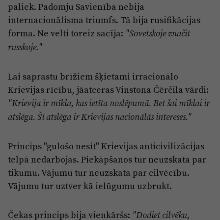
paliek. Padomju Savienība nebija
internacionālisma triumfs. Tā bija rusifikācijas
forma. Ne velti toreiz sacīja:
"Sovetskoje značit
russkoje."
Lai saprastu brīžiem šķietami irracionālo
Krievijas rīcību, jāatceras Vinstona Čērčila vārdi:
"Krievija ir mīkla, kas ietīta noslēpumā. Bet šai mīklai ir
atslēga. Šī atslēga ir Krievijas nacionālās intereses."
Princips "gulošo nesit" Krievijas anticivilizācijas
telpā nedarbojas. Piekāpšanos tur neuzskata par
tikumu. Vājumu tur neuzskata par cilvēcību.
Vājumu tur uztver kā ielūgumu uzbrukt.
Čekas princips bija vienkāršs:
"Dodiet cilvēku,