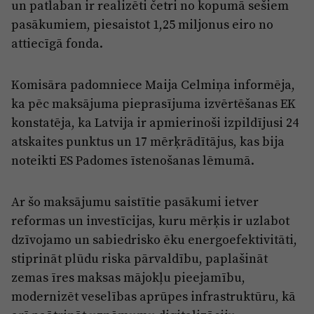
un patlaban ir realizēti četri no kopumā sešiem
pasākumiem, piesaistot 1,25 miljonus eiro no
attiecīgā fonda.
Komisāra padomniece Maija Celmiņa informēja,
ka pēc maksājuma pieprasījuma izvērtēšanas EK
konstatēja, ka Latvija ir apmierinoši izpildījusi 24
atskaites punktus un 17 mērķrādītājus, kas bija
noteikti ES Padomes īstenošanas lēmumā.
Ar šo maksājumu saistītie pasākumi ietver
reformas un investīcijas, kuru mērķis ir uzlabot
dzīvojamo un sabiedrisko ēku energoefektivitāti,
stiprināt plūdu riska pārvaldību, paplašināt
zemas īres maksas mājokļu pieejamību,
modernizēt veselības aprūpes infrastruktūru, kā