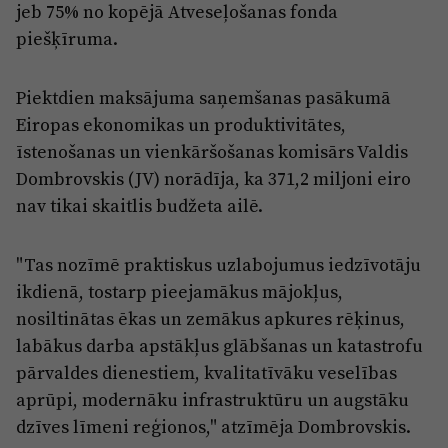
Reklāma
jeb 75% no kopējā Atveseļošanas fonda
Jūrmala
piešķīruma.
Par laikrakstu
Privātuma politika
Piektdien maksājuma saņemšanas pasākumā
Ētikas kodekss
Eiropas ekonomikas un produktivitātes,
īstenošanas un vienkāršošanas komisārs Valdis
Lietošanas noteikumi
Dombrovskis (JV) norādīja, ka 371,2 miljoni eiro
Pārredzamības paziņojumi
nav tikai skaitlis budžeta ailē.
Sludinājumi
"Tas nozīmē praktiskus uzlabojumus iedzīvotāju
ikdienā, tostarp pieejamākus mājokļus,
nosiltinātas ēkas un zemākus apkures rēķinus,
labākus darba apstākļus glābšanas un katastrofu
pārvaldes dienestiem, kvalitatīvāku veselības
aprūpi, modernāku infrastruktūru un augstāku
dzīves līmeni reģionos," atzīmēja Dombrovskis.