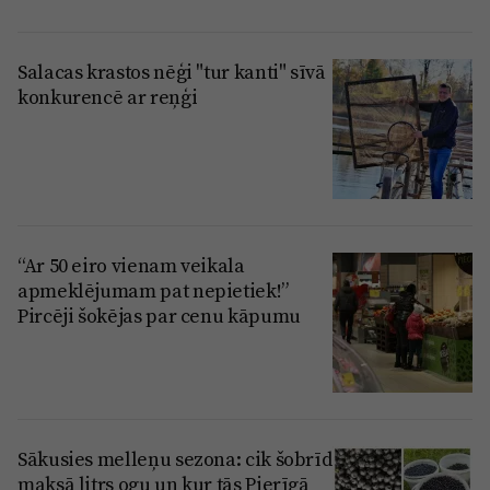
Salacas krastos nēģi "tur kanti" sīvā
konkurencē ar reņģi
“Ar 50 eiro vienam veikala
apmeklējumam pat nepietiek!”
Pircēji šokējas par cenu kāpumu
Sākusies melleņu sezona: cik šobrīd
maksā litrs ogu un kur tās Pierīgā