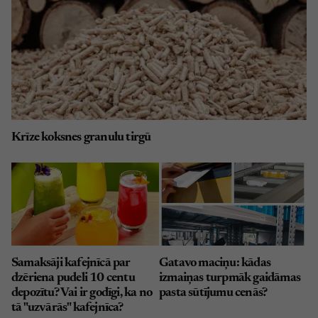
Krīze koksnes granulu tirgū
Samaksāji kafejnīcā par
Gatavo maciņu: kādas
dzēriena pudeli 10 centu
izmaiņas turpmāk gaidāmas
depozītu? Vai ir godīgi, ka no
pasta sūtījumu cenās?
tā "uzvārās" kafejnīca?