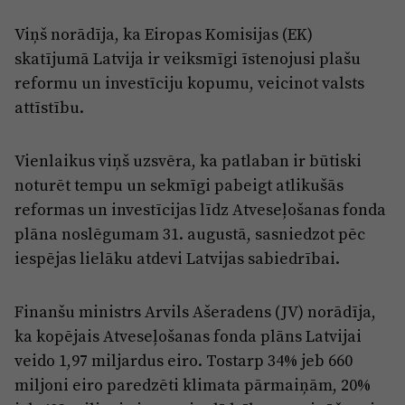
Viņš norādīja, ka Eiropas Komisijas (EK)
skatījumā Latvija ir veiksmīgi īstenojusi plašu
reformu un investīciju kopumu, veicinot valsts
attīstību.
Vienlaikus viņš uzsvēra, ka patlaban ir būtiski
noturēt tempu un sekmīgi pabeigt atlikušās
reformas un investīcijas līdz Atveseļošanas fonda
plāna noslēgumam 31. augustā, sasniedzot pēc
iespējas lielāku atdevi Latvijas sabiedrībai.
Finanšu ministrs Arvils Ašeradens (JV) norādīja,
ka kopējais Atveseļošanas fonda plāns Latvijai
veido 1,97 miljardus eiro. Tostarp 34% jeb 660
miljoni eiro paredzēti klimata pārmaiņām, 20%