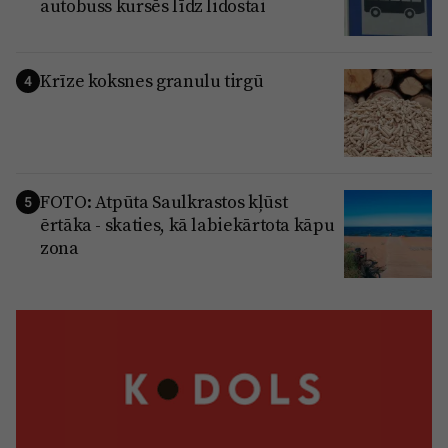
autobuss kursēs līdz lidostai
Krīze koksnes granulu tirgū
4
FOTO: Atpūta Saulkrastos kļūst
5
ērtāka - skaties, kā labiekārtota kāpu
zona