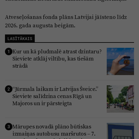
Atveseļošanas fonda plāns Latvijai jāīsteno līdz
2026. gada augusta beigām.
LASĪTĀKAIS
Kur un kā pludmalē atrast dzintaru?
1
Sieviete atklāj viltību, kas tiešām
strādā
“Jūrmala laikam ir Latvijas Šveice.”
2
Sieviete salīdzina cenas Rīgā un
Majoros un ir pārsteigta
Mārupes novadā plāno būtiskas
3
izmaiņas autobusu maršrutos – 7.