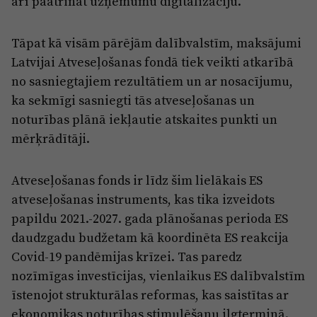
arī paātrināt uzņēmumu digitalizāciju.
Tāpat kā visām pārējām dalībvalstīm, maksājumi
Latvijai Atveseļošanas fondā tiek veikti atkarībā
no sasniegtajiem rezultātiem un ar nosacījumu,
ka sekmīgi sasniegti tās atveseļošanas un
noturības plānā iekļautie atskaites punkti un
mērķrādītāji.
Atveseļošanas fonds ir līdz šim lielākais ES
atveseļošanas instruments, kas tika izveidots
papildu 2021.-2027. gada plānošanas perioda ES
daudzgadu budžetam kā koordinēta ES reakcija
Covid-19 pandēmijas krīzei. Tas paredz
nozīmīgas investīcijas, vienlaikus ES dalībvalstīm
īstenojot strukturālas reformas, kas saistītas ar
ekonomikas noturības stimulēšanu ilgtermiņā.