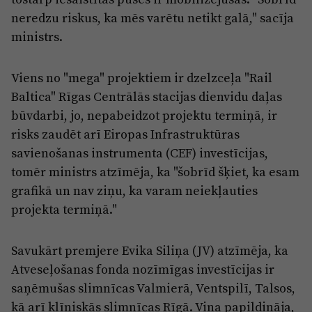
neredzu riskus, ka mēs varētu netikt galā," sacīja
ministrs.
Viens no "mega" projektiem ir dzelzceļa "Rail
Baltica" Rīgas Centrālās stacijas dienvidu daļas
būvdarbi, jo, nepabeidzot projektu termiņā, ir
risks zaudēt arī Eiropas Infrastruktūras
savienošanas instrumenta (CEF) investīcijas,
tomēr ministrs atzīmēja, ka "šobrīd šķiet, ka esam
grafikā un nav ziņu, ka varam neiekļauties
projekta termiņā."
Savukārt premjere Evika Siliņa (JV) atzīmēja, ka
Atveseļošanas fonda nozīmīgas investīcijas ir
saņēmušas slimnīcas Valmierā, Ventspilī, Talsos,
kā arī klīniskās slimnīcas Rīgā. Viņa papildināja,